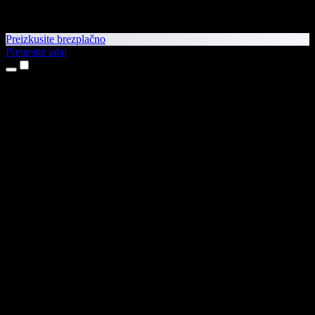
Preizkusite brezplačno
Prenesite zdaj
Izdelki
Pretvorba besedila v govor
Aplikaciji za iPhone in iPad
Aplikacija za Android
Razširitev za Chrome
Razširitev za Edge
Spletna aplikacija
Aplikacija za Mac
Aplikacija za Windows