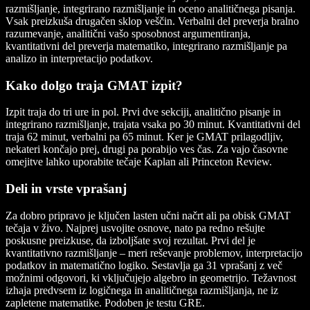
razmišljanje, integrirano razmišljanje in oceno analitičnega pisanja.
Vsak preizkuša drugačen sklop veščin. Verbalni del preverja bralno
razumevanje, analitični vašo sposobnost argumentiranja,
kvantitativni del preverja matematiko, integrirano razmišljanje pa
analizo in interpretacijo podatkov.
Kako dolgo traja GMAT izpit?
Izpit traja do tri ure in pol. Prvi dve sekciji, analitično pisanje in
integrirano razmišljanje, trajata vsaka po 30 minut. Kvantitativni del
traja 62 minut, verbalni pa 65 minut. Ker je GMAT prilagodljiv,
nekateri končajo prej, drugi pa porabijo ves čas. Za vajo časovne
omejitve lahko uporabite tečaje Kaplan ali Princeton Review.
Deli in vrste vprašanj
Za dobro pripravo je ključen lasten učni načrt ali pa obisk GMAT
tečaja v živo. Najprej usvojite osnove, nato pa redno rešujte
poskusne preizkuse, da izboljšate svoj rezultat. Prvi del je
kvantitativno razmišljanje – meri reševanje problemov, interpretacijo
podatkov in matematično logiko. Sestavlja ga 31 vprašanj z več
možnimi odgovori, ki vključujejo algebro in geometrijo. Težavnost
izhaja predvsem iz logičnega in analitičnega razmišljanja, ne iz
zapletene matematike. Podoben je testu GRE.