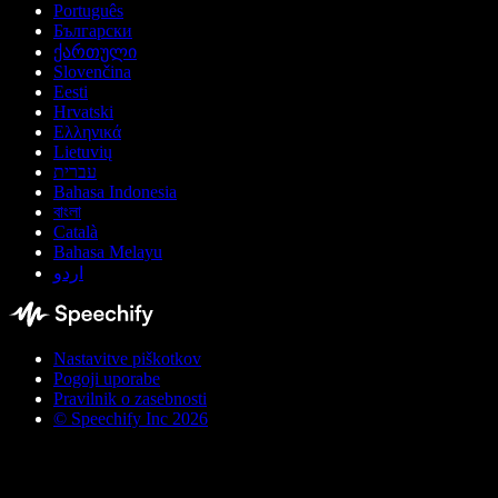
Português
Български
ქართული
Slovenčina
Eesti
Hrvatski
Ελληνικά
Lietuvių
עברית
Bahasa Indonesia
বাংলা
Català
Bahasa Melayu
اردو
Nastavitve piškotkov
Pogoji uporabe
Pravilnik o zasebnosti
© Speechify Inc 2026