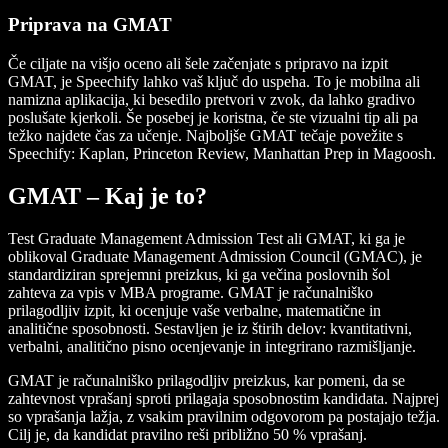
Priprava na GMAT
Če ciljate na višjo oceno ali šele začenjate s pripravo na izpit
GMAT, je Speechify lahko vaš ključ do uspeha. To je mobilna ali
namizna aplikacija, ki besedilo pretvori v zvok, da lahko gradivo
poslušate kjerkoli. Še posebej je koristna, če ste vizualni tip ali pa
težko najdete čas za učenje. Najboljše GMAT tečaje povežite s
Speechify: Kaplan, Princeton Review, Manhattan Prep in Magoosh.
GMAT – Kaj je to?
Test
Graduate Management Admission Test
ali
GMAT
, ki ga je
oblikoval Graduate Management Admission Council (GMAC), je
standardiziran sprejemni preizkus, ki ga večina poslovnih šol
zahteva za vpis v MBA programe. GMAT je računalniško
prilagodljiv izpit, ki ocenjuje vaše verbalne, matematične in
analitične sposobnosti. Sestavljen je iz štirih delov: kvantitativni,
verbalni, analitično pisno ocenjevanje in integrirano razmišljanje.
GMAT je računalniško prilagodljiv preizkus, kar pomeni, da se
zahtevnost vprašanj sproti prilagaja sposobnostim kandidata. Najprej
so vprašanja lažja, z vsakim pravilnim odgovorom pa postajajo težja.
Cilj je, da kandidat pravilno reši približno 50 % vprašanj.