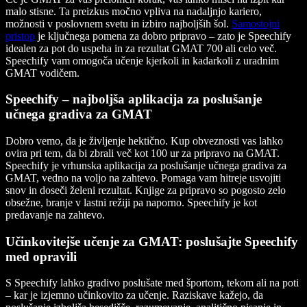
malo stisne. Ta preizkus močno vpliva na nadaljnjo kariero,
možnosti v poslovnem svetu in izbiro najboljših šol.
Samostojni
pristop
je ključnega pomena za dobro pripravo – zato je Speechify
idealen za pot do uspeha in za rezultat GMAT 700 ali celo več.
Speechify vam omogoča učenje kjerkoli in kadarkoli z uradnim
GMAT vodičem.
Speechify – najboljša aplikacija za poslušanje
učnega gradiva za GMAT
Dobro vemo, da je življenje hektično. Kup obveznosti vas lahko
ovira pri tem, da bi zbrali več kot 100 ur za pripravo na GMAT.
Speechify je vrhunska aplikacija za poslušanje učnega gradiva za
GMAT, vedno na voljo na zahtevo. Pomaga vam hitreje usvojiti
snov in doseči želeni rezultat. Knjige za pripravo so pogosto zelo
obsežne, branje v lastni režiji pa naporno. Speechify je kot
predavanje na zahtevo.
Učinkovitejše učenje za GMAT: poslušajte Speechify
med opravili
S Speechify lahko gradivo poslušate med športom, tekom ali na poti
– kar je izjemno učinkovito za učenje. Raziskave kažejo, da