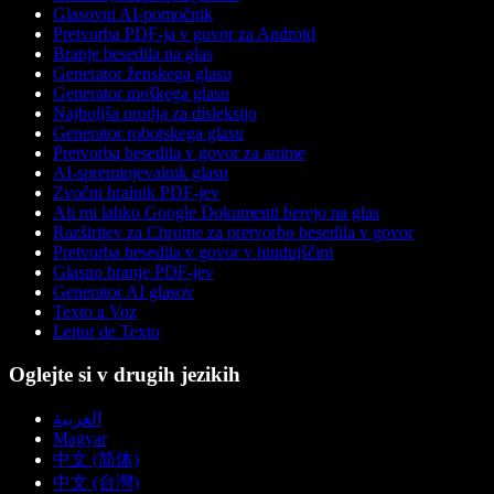
Glasovni AI-pomočnik
Pretvorba PDF-ja v govor za Android
Branje besedila na glas
Generator ženskega glasu
Generator moškega glasu
Najboljša orodja za disleksijo
Generator robotskega glasu
Pretvorba besedila v govor za anime
AI-spreminjevalnik glasu
Zvočni bralnik PDF-jev
Ali mi lahko Google Dokumenti berejo na glas
Razširitev za Chrome za pretvorbo besedila v govor
Pretvorba besedila v govor v hindujščini
Glasno branje PDF-jev
Generator AI glasov
Texto a Voz
Leitor de Texto
Oglejte si v drugih jezikih
العربية
Magyar
中文 (简体)
中文 (台灣)