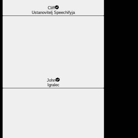
Cliff
Ustanovitelj Speechifyja
John
Igralec