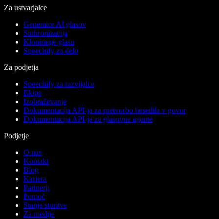
Za ustvarjalce
Generator AI glasov
Sinhronizacija
Kloniranje glasu
Speechify za delo
Za podjetja
Speechify za razvijalce
Ekipe
Izobraževanje
Dokumentacija API-ja za pretvorbo besedila v govor
Dokumentacija API-ja za glasovne agente
Podjetje
O nas
Kontakt
Blog
Kariera
Partnerji
Pomoč
Stanje storitve
Za medije