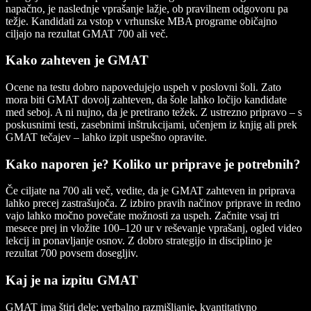
napačno, je naslednje vprašanje lažje, ob pravilnem odgovoru pa
težje. Kandidati za vstop v vrhunske MBA programe običajno
ciljajo na rezultat GMAT 700 ali več.
Kako zahteven je GMAT
Ocene na testu dobro napovedujejo uspeh v poslovni šoli. Zato
mora biti GMAT dovolj zahteven, da šole lahko ločijo kandidate
med seboj. A ni nujno, da je pretirano težek. Z ustrezno pripravo – s
poskusnimi testi, zasebnimi inštrukcijami, učenjem iz knjig ali prek
GMAT tečajev – lahko izpit uspešno opravite.
Kako naporen je? Koliko ur priprave je potrebnih?
Če ciljate na 700 ali več, vedite, da je GMAT zahteven in priprava
lahko precej zastrašujoča. Z izbiro pravih načinov priprave in redno
vajo lahko močno povečate možnosti za uspeh. Začnite vsaj tri
mesece prej in vložite 100–120 ur v reševanje vprašanj, ogled video
lekcij in ponavljanje osnov. Z dobro strategijo in disciplino je
rezultat 700 povsem dosegljiv.
Kaj je na izpitu GMAT
GMAT ima štiri dele: verbalno razmišljanje, kvantitativno