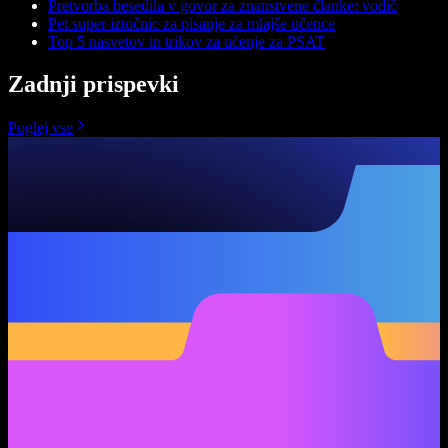
Pretvorba besedila v govor za znanstvene članke: vodič
Pet super iztočnic za pisanje za mlajše učence
Top 5 nasvetov in trikov za učenje za PSAT
Zadnji prispevki
Poglej vse