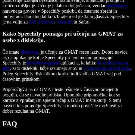
poslušanje izboljša besedišče, razumevanje, analitično pisanje in
kritično mišljenje. Učenje je lahko dolgočasno, vendar
poslušanje
naravnega govora v Speechify poskrbi, da ostanete zbrani in
motivirani. Dodatno lahko izbirate med jeziki in glasovi. Speechify
je na voljo za
iOS
,
Chrome
,
Android
in Safari.
Kako Speechify pomaga pri učenju za GMAT za
osebe z disleksijo.
Če imate
disleksijo
, je učenje za GMAT resen izziv. Dobra novica
je, da aplikacije kot je Speechify pri tem močno pomagajo.
Speechify je
besedilo-v-govor
aplikacija, ki lahko
besedila bere na
glas
, zato dislektiki lažje razumejo snov in
si zapomnijo informacije
.
Poleg Speechify dislektikom koristi tudi vadba GMAT vaj pod
časovnim pritiskom.
Priporočljivo je, da GMAT teste rešujete v časovno omejenih
pogojih, da se navadite pritiska. Uporabite pripomočke, kot so
kartice z vprašanji in spletni tečaji z GMAT inštruktorji. S temi
nasveti in s pomočjo Speechify si močno povečate možnosti za
dober rezultat na GMAT.
FAQ