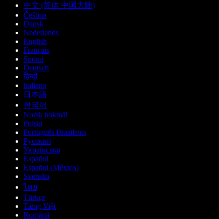
中文 (简体 中国大陆)
Čeština
Dansk
Nederlands
English
Français
Suomi
Deutsch
हिन्दी
Italiano
日本語
한국어
Norsk bokmål
Polski
Português Brasileiro
Русский
Українська
Español
Español (México)
Svenska
ไทย
Türkçe
Tiếng Việt
Română