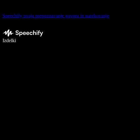
Speechify uvaja prepoznavanje govora in narekovanje
Pišite 5× hitreje z narekovanjem
Izdelki
Več o tem