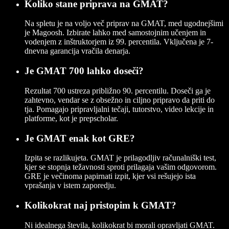
Koliko stane priprava na GMAT?
Na spletu je na voljo več priprav na GMAT, med ugodnejšimi
je Magoosh. Izbirate lahko med samostojnim učenjem in
vodenjem z inštruktorjem iz 99. percentila. Vključena je 7-
dnevna garancija vračila denarja.
Je GMAT 700 lahko doseči?
Rezultat 700 ustreza približno 90. percentilu. Doseči ga je
zahtevno, vendar se z obsežno in ciljno pripravo da priti do
tja. Pomagajo pripravljalni tečaji, tutorstvo, video lekcije in
platforme, kot je prepscholar.
Je GMAT enak kot GRE?
Izpita se razlikujeta. GMAT je prilagodljiv računalniški test,
kjer se stopnja težavnosti sproti prilagaja vašim odgovorom.
GRE je večinoma papirnati izpit, kjer vsi rešujejo ista
vprašanja v istem zaporedju.
Kolikokrat naj pristopim k GMAT?
Ni idealnega števila, kolikokrat bi morali opravljati GMAT.