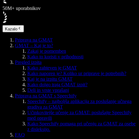
50M+ uporabnikov
Kazalo
Priprava na GMAT
GMAT – Kaj je to?
Zakaj je pomemben
Kako to koristi v prihodnosti
Pregled izpita
Kako zahteven je GMAT
Kako naporen je? Koliko ur priprave je potrebnih?
Kaj je na izpitu GMAT
Kako dolgo traja GMAT izpit?
Deli in vrste vprašanj
Priprava na GMAT s Speechify
Speechify – najboljša aplikacija za poslušanje učnega
gradiva za GMAT
Učinkovitejše učenje za GMAT: poslušajte Speechify
med opravili
Kako Speechify pomaga pri učenju za GMAT za osebe
z disleksijo.
FAQ