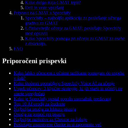
Kako dolgo traja GMAT izpit?
Deli in vrste vprašanj
Priprava na GMAT s Speechify
Speechify – najboljša aplikacija za poslušanje učnega
gradiva za GMAT
Učinkovitejše učenje za GMAT: poslušajte Speechify
med opravili
Kako Speechify pomaga pri učenju za GMAT za osebe
z disleksijo.
FAQ
Priporočeni prispevki
Kako lahko učencem z učnimi razlikami pomagate do uspeha
v šoli?
Kako študenti uporabljajo Speechify Voice AI za učenje
Uspeh učencev: 3 ključne strategije, ki jih starši in učitelji ne
smete spregledati
Kako je Speechify postal popoln snemalnik predavanj
Top 10 AI orodij za študente
Najboljša orodja za lekturo pisanja
Orodja za pomoč pri pisanju
Najboljše razširitve za Chrome za šolarje
Poslušajte znanstvene članke in si zapomnite več