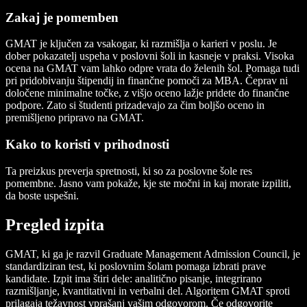
Zakaj je pomemben
GMAT je ključen za vsakogar, ki razmišlja o karieri v poslu. Je
dober pokazatelj uspeha v poslovni šoli in kasneje v praksi. Visoka
ocena na GMAT vam lahko odpre vrata do želenih šol. Pomaga tudi
pri pridobivanju štipendij in finančne pomoči za MBA. Čeprav ni
določene minimalne točke, z višjo oceno lažje pridete do finančne
podpore. Zato si študenti prizadevajo za čim boljšo oceno in
premišljeno pripravo na GMAT.
Kako to koristi v prihodnosti
Ta preizkus preverja spretnosti, ki so za poslovne šole res
pomembne. Jasno vam pokaže, kje ste močni in kaj morate izpiliti,
da boste uspešni.
Pregled izpita
GMAT, ki ga je razvil Graduate Management Admission Council, je
standardiziran test, ki poslovnim šolam pomaga izbrati prave
kandidate. Izpit ima štiri dele: analitično pisanje, integrirano
razmišljanje, kvantitativni in verbalni del. Algoritem GMAT sproti
prilagaja težavnost vprašanj vašim odgovorom. Če odgovorite