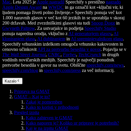
Mac
. Leta 2025 je
Apple nagradil
Speechify s prestižno
nagrado
Apple Design Award
na
WWDC
in ga označil kot »ključni vir, ki
ljudem pomaga živeti polno življenje.« Speechify ponuja več kot
1.000 naravnih glasov v več kot 60 jezikih in se uporablja v skoraj
200 državah. Med zvezdniškimi glasovi sta tudi
Snoop Dogg
in
Gwyneth Paltrow
. Za ustvarjalce in podjetja
Speechify Studio
ponuja napredna orodja, vključno z
AI generatorjem glasov
,
AI
kloniranjem glasu
,
AI dubliranjem
in
AI spreminjevalnikom glasu
.
Speechify vrhunskim izdelkom omogoča vrhunsko kakovosten in
cenovno učinkovit
API za pretvorbo besedila v govor
. Pojavlja se v
The Wall Street Journal
,
CNBC
,
Forbes
,
TechCrunch
in drugih
vodilnih novičarskih medijih. Speechify je največji ponudnik
pretvorbe besedila v govor na svetu. Obiščite
speechify.com/news
,
speechify.com/blog
in
speechify.com/press
za več informacij.
Kazalo
Priprava na GMAT
GMAT – Kaj je to?
Zakaj je pomemben
Kako to koristi v prihodnosti
Pregled izpita
Kako zahteven je GMAT
Kako naporen je? Koliko ur priprave je potrebnih?
Kaj je na izpitu GMAT