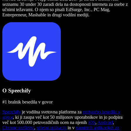
seznamu 30 under 30 zaradi dela na dostopnosti interneta za osebe z
učnimi težavami. O njem so pisali EdSurge, Inc., PC Mag,
Entrepreneur, Mashable in drugi vodilni mediji.
O Speechify
#1 bralnik besedila v govor
Speechify
je vodilna svetovna platforma za
pretvorbo besedila v
govor
, ki ji zaupa več kot 50 milijonov uporabnikov in jo podpira
več kot 500.000 petzvezdičnih ocen na njenih
iOS
,
Android
,
Chrome razširitvi
,
spletni aplikaciji
in v
namiznih aplikacijah za