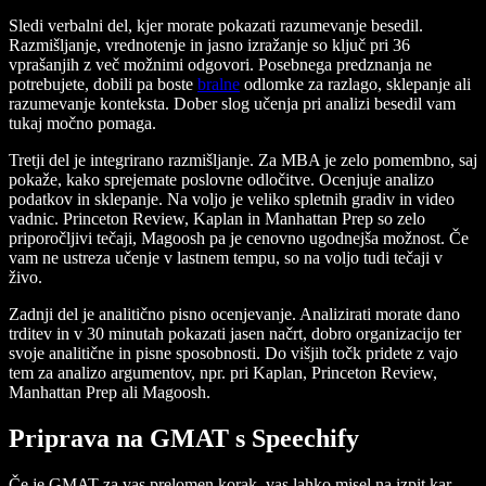
Sledi verbalni del, kjer morate pokazati razumevanje besedil.
Razmišljanje, vrednotenje in jasno izražanje so ključ pri 36
vprašanjih z več možnimi odgovori. Posebnega predznanja ne
potrebujete, dobili pa boste
bralne
odlomke za razlago, sklepanje ali
razumevanje konteksta. Dober slog učenja pri analizi besedil vam
tukaj močno pomaga.
Tretji del je integrirano razmišljanje. Za MBA je zelo pomembno, saj
pokaže, kako sprejemate poslovne odločitve. Ocenjuje analizo
podatkov in sklepanje. Na voljo je veliko spletnih gradiv in video
vadnic. Princeton Review, Kaplan in Manhattan Prep so zelo
priporočljivi tečaji, Magoosh pa je cenovno ugodnejša možnost. Če
vam ne ustreza učenje v lastnem tempu, so na voljo tudi tečaji v
živo.
Zadnji del je analitično pisno ocenjevanje. Analizirati morate dano
trditev in v 30 minutah pokazati jasen načrt, dobro organizacijo ter
svoje analitične in pisne sposobnosti. Do višjih točk pridete z vajo
tem za analizo argumentov, npr. pri Kaplan, Princeton Review,
Manhattan Prep ali Magoosh.
Priprava na GMAT s Speechify
Če je GMAT za vas prelomen korak, vas lahko misel na izpit kar