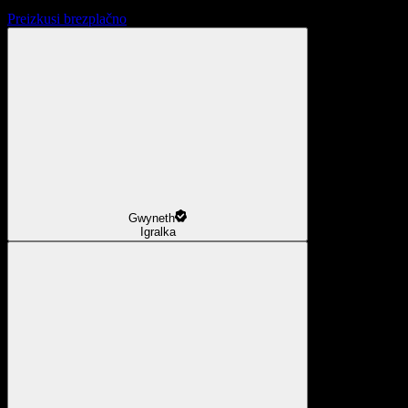
Preizkusi brezplačno
Gwyneth
Igralka