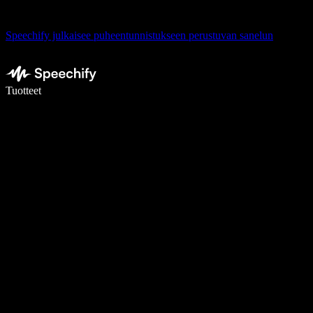
Speechify julkaisee puheentunnistukseen perustuvan sanelun
Kirjoita 5× nopeammin puheentunnistuksen avulla
Tuotteet
Lue lisää