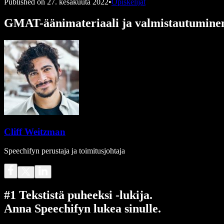
Published on
27. kesäkuuta 2022
•
Opiskelijat
GMAT-äänimateriaali ja valmistautumine
Cliff Weitzman
Speechifyn perustaja ja toimitusjohtaja
#1 Tekstistä puheeksi -lukija.
Anna Speechifyn lukea sinulle.