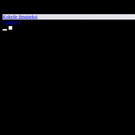
Kokeile ilmaiseksi
Lataa nyt
Tuotteet
Tekstistä puheeksi
iPhone- ja iPad-sovellukset
Android-sovellus
Chrome-laajennus
Edge-laajennus
Verkkosovellus
Mac-sovellus
Windows-sovellus