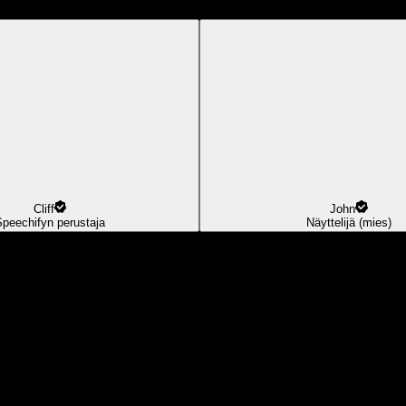
Cliff
John
Speechifyn perustaja
Näyttelijä (mies)