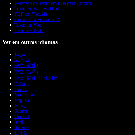
Extensão de Texto em Fala para Chrome
Texto em Fala em Hindi
PDF em Voz Alta
Gerador de Voz com IA
Texto em Voz
Leitor de Texto
Ver em outros idiomas
العربية
Magyar
中文 (简体)
中文 (台灣)
中文 (简体 中国大陆)
Čeština
Dansk
Nederlands
English
Français
Suomi
Deutsch
हिन्दी
Italiano
日本語