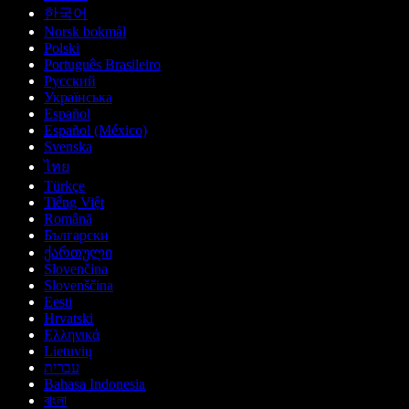
한국어
Norsk bokmål
Polski
Português Brasileiro
Русский
Українська
Español
Español (México)
Svenska
ไทย
Türkçe
Tiếng Việt
Română
Български
ქართული
Slovenčina
Slovenščina
Eesti
Hrvatski
Ελληνικά
Lietuvių
עברית
Bahasa Indonesia
বাংলা