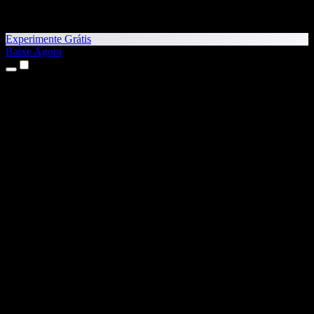
Experimente Grátis
Baixe Agora
Produtos
Texto para Fala
Apps para iPhone e iPad
App para Android
Extensão para Chrome
Extensão para Edge
App Web
App para Mac
App para Windows