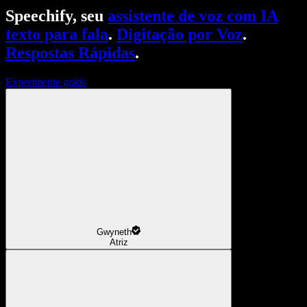
Speechify, seu
assistente de voz com IA
texto para fala
.
Digitação por Voz
.
Respostas Rápidas
.
Experimente grátis
Gwyneth
Atriz