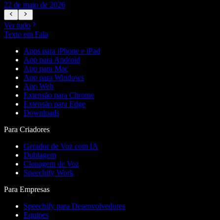
22 de maio de 2026
1
Ver tudo
Texto em Fala
Apps para iPhone e iPad
App para Android
App para Mac
App para Windows
App Web
Extensão para Chrome
Extensão para Edge
Downloads
Para Criadores
Gerador de Voz com IA
Dublagem
Clonagem de Voz
Speechify Work
Para Empresas
Speechify para Desenvolvedores
Equipes