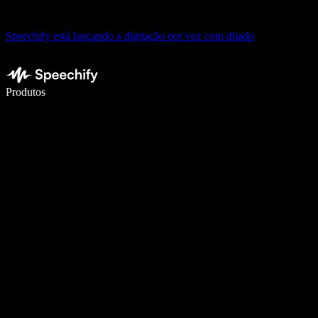
Speechify está lançando a digitação por voz com ditado
Escreva 5× mais rápido com digitação por voz
Produtos
Saiba mais