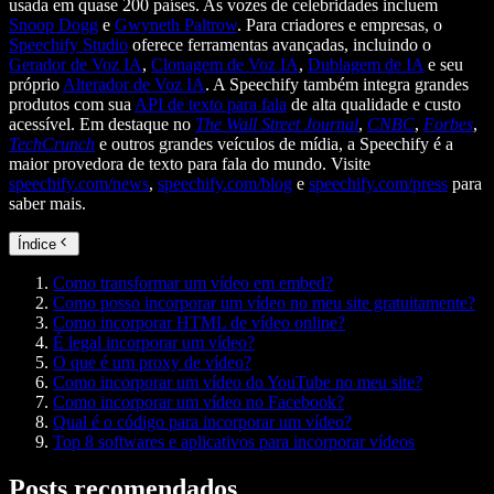
usada em quase 200 países. As vozes de celebridades incluem
Snoop Dogg
e
Gwyneth Paltrow
. Para criadores e empresas, o
Speechify Studio
oferece ferramentas avançadas, incluindo o
Gerador de Voz IA
,
Clonagem de Voz IA
,
Dublagem de IA
e seu
próprio
Alterador de Voz IA
. A Speechify também integra grandes
produtos com sua
API de texto para fala
de alta qualidade e custo
acessível. Em destaque no
The Wall Street Journal
,
CNBC
,
Forbes
,
TechCrunch
e outros grandes veículos de mídia, a Speechify é a
maior provedora de texto para fala do mundo. Visite
speechify.com/news
,
speechify.com/blog
e
speechify.com/press
para
saber mais.
Índice
Como transformar um vídeo em embed?
Como posso incorporar um vídeo no meu site gratuitamente?
Como incorporar HTML de vídeo online?
É legal incorporar um vídeo?
O que é um proxy de vídeo?
Como incorporar um vídeo do YouTube no meu site?
Como incorporar um vídeo no Facebook?
Qual é o código para incorporar um vídeo?
Top 8 softwares e aplicativos para incorporar vídeos
Posts recomendados