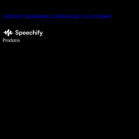
Speechify está lançando a digitação por voz com ditado
Escreva 5× mais rápido com digitação por voz
Produtos
Saiba mais