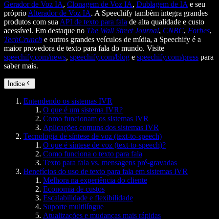
Gerador de Voz IA
,
Clonagem de Voz IA
,
Dublagem de IA
e seu
próprio
Alterador de Voz IA
. A Speechify também integra grandes
produtos com sua
API de texto para fala
de alta qualidade e custo
acessível. Em destaque no
The Wall Street Journal
,
CNBC
,
Forbes
,
TechCrunch
e outros grandes veículos de mídia, a Speechify é a
maior provedora de texto para fala do mundo. Visite
speechify.com/news
,
speechify.com/blog
e
speechify.com/press
para
saber mais.
Índice
Entendendo os sistemas IVR
O que é um sistema IVR?
Como funcionam os sistemas IVR
Aplicações comuns dos sistemas IVR
Tecnologia de síntese de voz (text-to-speech)
O que é síntese de voz (text-to-speech)?
Como funciona o texto para fala
Texto para fala vs. mensagens pré-gravadas
Benefícios do uso de texto para fala em sistemas IVR
Melhora na experiência do cliente
Economia de custos
Escalabilidade e flexibilidade
Suporte multilíngue
Atualizações e mudanças mais rápidas