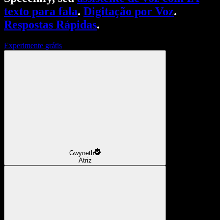
texto para fala
.
Digitação por Voz
.
Respostas Rápidas
.
Experimente grátis
Gwyneth
Atriz