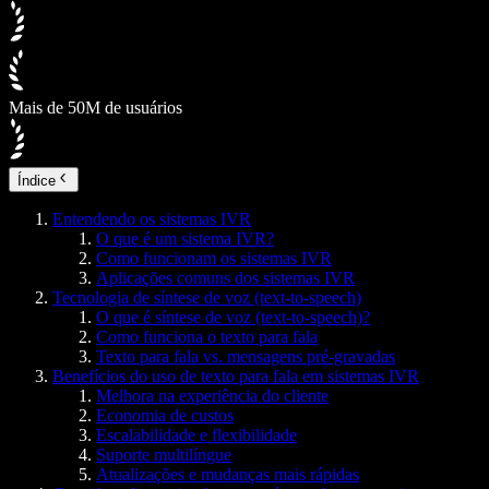
Mais de 50M de usuários
Índice
Entendendo os sistemas IVR
O que é um sistema IVR?
Como funcionam os sistemas IVR
Aplicações comuns dos sistemas IVR
Tecnologia de síntese de voz (text-to-speech)
O que é síntese de voz (text-to-speech)?
Como funciona o texto para fala
Texto para fala vs. mensagens pré-gravadas
Benefícios do uso de texto para fala em sistemas IVR
Melhora na experiência do cliente
Economia de custos
Escalabilidade e flexibilidade
Suporte multilíngue
Atualizações e mudanças mais rápidas