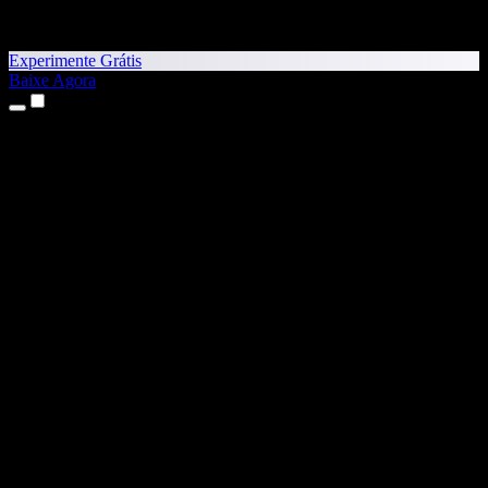
Experimente Grátis
Baixe Agora
Produtos
Texto para Fala
Apps para iPhone e iPad
App para Android
Extensão para Chrome
Extensão para Edge
App Web
App para Mac
App para Windows