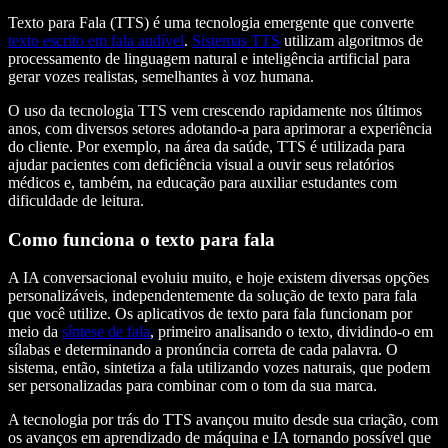
Texto para Fala (TTS) é uma tecnologia emergente que converte
texto escrito em fala audível
.
Sistemas TTS
utilizam algoritmos de
processamento de linguagem natural e inteligência artificial para
gerar vozes realistas, semelhantes à voz humana.
O uso da tecnologia TTS vem crescendo rapidamente nos últimos
anos, com diversos setores adotando-a para aprimorar a experiência
do cliente. Por exemplo, na área da saúde, TTS é utilizada para
ajudar pacientes com deficiência visual a ouvir seus relatórios
médicos e, também, na educação para auxiliar estudantes com
dificuldade de leitura.
Como funciona o texto para fala
A IA conversacional evoluiu muito, e hoje existem diversas opções
personalizáveis, independentemente da solução de texto para fala
que você utilize. Os aplicativos de texto para fala funcionam por
meio da
síntese de fala
, primeiro analisando o texto, dividindo-o em
sílabas e determinando a pronúncia correta de cada palavra. O
sistema, então, sintetiza a fala utilizando vozes naturais, que podem
ser personalizadas para combinar com o tom da sua marca.
A tecnologia por trás do TTS avançou muito desde sua criação, com
os avanços em aprendizado de máquina e IA tornando possível que