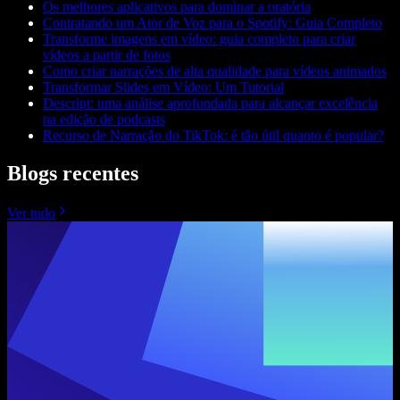
Os melhores aplicativos para dominar a oratória
Contratando um Ator de Voz para o Spotify: Guia Completo
Transforme imagens em vídeo: guia completo para criar
vídeos a partir de fotos
Como criar narrações de alta qualidade para vídeos animados
Transformar Slides em Vídeo: Um Tutorial
Descript: uma análise aprofundada para alcançar excelência
na edição de podcasts
Recurso de Narração do TikTok: é tão útil quanto é popular?
Blogs recentes
Ver tudo