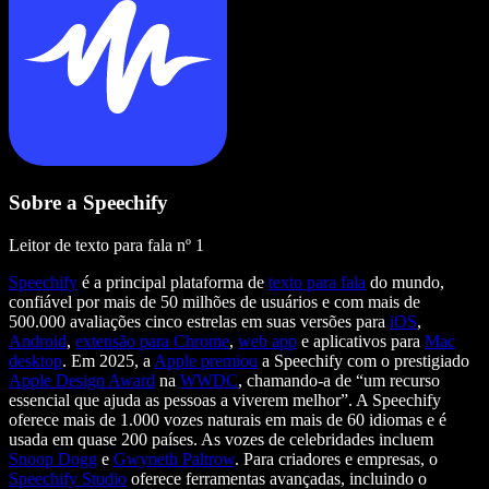
Sobre a Speechify
Leitor de texto para fala nº 1
Speechify
é a principal plataforma de
texto para fala
do mundo,
confiável por mais de 50 milhões de usuários e com mais de
500.000 avaliações cinco estrelas em suas versões para
iOS
,
Android
,
extensão para Chrome
,
web app
e aplicativos para
Mac
desktop
. Em 2025, a
Apple premiou
a Speechify com o prestigiado
Apple Design Award
na
WWDC
, chamando-a de “um recurso
essencial que ajuda as pessoas a viverem melhor”. A Speechify
oferece mais de 1.000 vozes naturais em mais de 60 idiomas e é
usada em quase 200 países. As vozes de celebridades incluem
Snoop Dogg
e
Gwyneth Paltrow
. Para criadores e empresas, o
Speechify Studio
oferece ferramentas avançadas, incluindo o