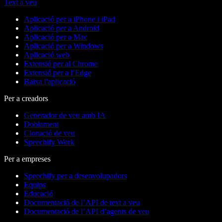
Text a veu
Aplicació per a iPhone i iPad
Aplicació per a Android
Aplicació per a Mac
Aplicació per a Windows
Aplicació web
Extensió per al Chrome
Extensió per a l’Edge
Baixa l'aplicació
Per a creadors
Generador de veu amb IA
Doblament
Clonació de veu
Speechify Work
Per a empreses
Speechify per a desenvolupadors
Equips
Educació
Documentació de l’API de text a veu
Documentació de l’API d’agents de veu