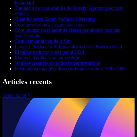
Estàndard
Traducció de veus amb IA de Spotify: Apropar podcasts
globals
Quan fer servir Zoom Webinar o Meeting
Com mesclar música: guia pas a pas
Com utilitzar un tallador de vídeos per obtenir resultats
professionals
Com canviar la veu de la Siri
L'auge i l'impacte dels fons animats en el disseny digital
El millor traductor xinès per al 2024
Maneres d'utilitzar un convertidor
10 idees creatives de podcasts per inspirar-te
Personalitza imatges i descobreix més en fons 1920x1080
Articles recents
Veure-ho tot