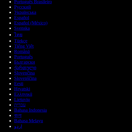
Português Brasileiro
Русский
Українська
Español
Español (México)
Svenska
ไทย
Türkçe
Tiếng Việt
Română
Português
Български
ქართული
Slovenčina
Slovenščina
Eesti
Hrvatski
Ελληνικά
Lietuvių
עברית
Bahasa Indonesia
বাংলা
Bahasa Melayu
اردو