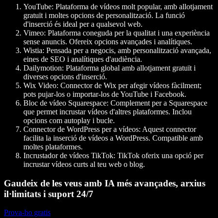
YouTube:
Plataforma de vídeos molt popular, amb allotjament
gratuït i moltes opcions de personalització. La funció
d'inserció és ideal per a qualsevol web.
Vimeo:
Plataforma coneguda per la qualitat i una experiència
sense anuncis. Ofereix opcions avançades i analítiques.
Wistia:
Pensada per a negocis, amb personalització avançada,
eines de SEO i analítiques d'audiència.
Dailymotion:
Plataforma global amb allotjament gratuït i
diverses opcions d'inserció.
Wix Video:
Connector de Wix per afegir vídeos fàcilment;
pots pujar-los o importar-los de YouTube i Facebook.
Bloc de vídeo Squarespace:
Complement per a Squarespace
que permet incrustar vídeos d'altres plataformes. Inclou
opcions com autoplay i bucle.
Connector de WordPress per a vídeos:
Aquest connector
facilita la inserció de vídeos a WordPress. Compatible amb
moltes plataformes.
Incrustador de vídeos TikTok:
TikTok oferix una opció per
incrustar vídeos curts al teu web o blog.
Gaudeix de les veus amb IA més avançades, arxius
il·limitats i suport 24/7
Prova-ho gratis