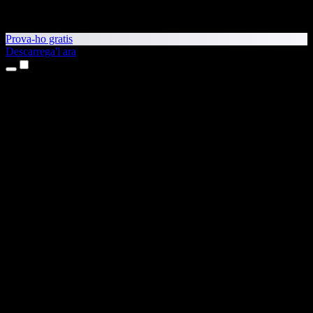
Prova-ho gratis
Descarrega'l ara
Productes
Text a veu
Aplicacions per a iPhone i iPad
Aplicació per a Android
Extensió per al Chrome
Extensió per a l'Edge
Aplicació web
Aplicació per al Mac
Aplicació per al Windows