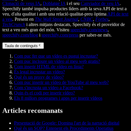
Clonació de veus IA
,
Doblatge IA
i el seu
Canviador de veu IA
.
Speechify també impulsa productes líders amb la seva API de text a
veu, d'alta qualitat i amb una relació qualitat-preu òptima
API de text
a veu
. Present en
The Wall Street Journal
,
CNBC
,
Forbes
,
TechCrunch
i altres mitjans destacats, Speechify és el proveïdor de
text a veu més gran del món. Visiteu
speechify.com/news
,
speechify.com/blog
i
speechify.com/press
per saber-ne més.
Taula de continguts
Com puc fer que un vídeo es pugui incrustar?
Com puc incloure un vídeo al meu web gratis?
Com inserir HTML de vídeo en línia?
És legal incrustar un vídeo?
Què és un proxy de vídeo?
Com puc inserir un vídeo de YouTube al meu web?
Com s'incrusta un vídeo a Facebook?
Quin és el codi per inserir vídeo?
Els 8 millors programes i apps per inserir vídeos
Articles recomanats
Presentació de Google: Domina l'art de la narració digital
Què és un SOP? Entenent els Procediments Operatius