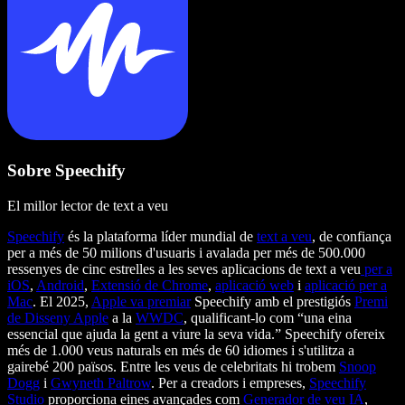
Sobre Speechify
El millor lector de text a veu
Speechify
és la plataforma líder mundial de
text a veu
, de confiança
per a més de 50 milions d'usuaris i avalada per més de 500.000
ressenyes de cinc estrelles a les seves aplicacions de text a veu
per a
iOS
,
Android
,
Extensió de Chrome
,
aplicació web
i
aplicació per a
Mac
. El 2025,
Apple va premiar
Speechify amb el prestigiós
Premi
de Disseny Apple
a la
WWDC
, qualificant-lo com “una eina
essencial que ajuda la gent a viure la seva vida.” Speechify ofereix
més de 1.000 veus naturals en més de 60 idiomes i s'utilitza a
gairebé 200 països. Entre les veus de celebritats hi trobem
Snoop
Dogg
i
Gwyneth Paltrow
. Per a creadors i empreses,
Speechify
Studio
proporciona eines avançades com
Generador de veu IA
,