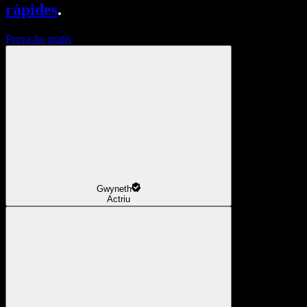
ràpides
.
Prova-ho gratis
Gwyneth
Actriu