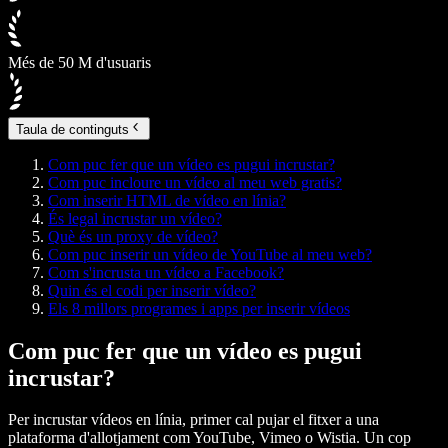
Més de 50 M d'usuaris
Taula de continguts
Com puc fer que un vídeo es pugui incrustar?
Com puc incloure un vídeo al meu web gratis?
Com inserir HTML de vídeo en línia?
És legal incrustar un vídeo?
Què és un proxy de vídeo?
Com puc inserir un vídeo de YouTube al meu web?
Com s'incrusta un vídeo a Facebook?
Quin és el codi per inserir vídeo?
Els 8 millors programes i apps per inserir vídeos
Com puc fer que un vídeo es pugui
incrustar?
Per incrustar vídeos en línia, primer cal pujar el fitxer a una
plataforma d'allotjament com YouTube, Vimeo o Wistia. Un cop