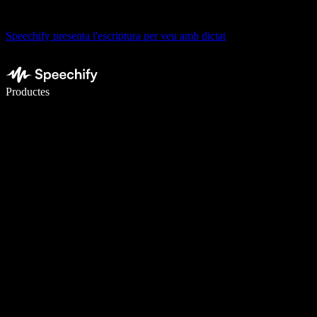
Speechify presenta l'escriptura per veu amb dictat
Escriu 5× més ràpid amb la veu
Productes
Més informació