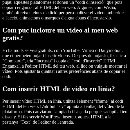
pujat, aquestes plataformes et donen un "codi d'inserció" que pots
copiar i enganxar al HTML del teu web. Algunes, com Wistia,
també ofereixen eines d'edició per personalitzar el vídeo amb crides
a l'acció, animacions o marques d'aigua abans d'incrustar-lo.
Com puc incloure un vídeo al meu web
gratis?
Hi ha molts serveis gratuïts, com YouTube, Vimeo o Dailymotion,
que et permeten pujar i inserir vídeos. Després de pujar-lo, fes clic a
"Compartir", tria "Incrusta" i copia el "codi d'inserció" HTML.
Enganxa'l a l'editor HTML del teu web, al lloc on vulguis mostrar el
vídeo. Pots ajustar la qualitat i altres preferències abans de copiar el
codi.
Com inserir HTML de vídeo en línia?
Per inserir vídeo HTML en línia, utilitza l'element "iframe" al codi
HTML del teu web. L'atribut "src" apunta a l'enllaç del vídeo de la
plataforma. Pots canviar-ne l'amplada i l'alçada perquè s'adapti al teu
disseny. Si fas servir WordPress, insereix aquest HTML a la
pestanya "Text" de l'editor de l'entrada.