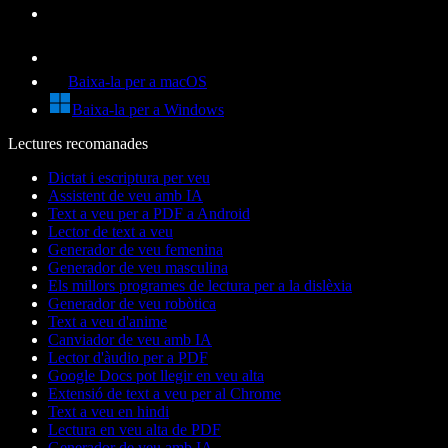
Baixa-la per a macOS
Baixa-la per a Windows
Lectures recomanades
Dictat i escriptura per veu
Assistent de veu amb IA
Text a veu per a PDF a Android
Lector de text a veu
Generador de veu femenina
Generador de veu masculina
Els millors programes de lectura per a la dislèxia
Generador de veu robòtica
Text a veu d'anime
Canviador de veu amb IA
Lector d'àudio per a PDF
Google Docs pot llegir en veu alta
Extensió de text a veu per al Chrome
Text a veu en hindi
Lectura en veu alta de PDF
Generador de veu amb IA