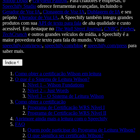
Snoop Dogg
e
Gwyneth Paltrow
. Para criadores e empresas, o
Speechify Studio
oferece ferramentas avançadas, incluindo o
Gerador de Voz IA
,
Clonagem de Voz IA
,
Dublagem de IA
e seu
próprio
Alterador de Voz IA
. A Speechify também integra grandes
produtos com sua
API de texto para fala
de alta qualidade e custo
acessível. Em destaque no
The Wall Street Journal
,
CNBC
,
Forbes
,
TechCrunch
e outros grandes veículos de mídia, a Speechify é a
maior provedora de texto para fala do mundo. Visite
speechify.com/news
,
speechify.com/blog
e
speechify.com/press
para
saber mais.
Índice
Como obter a certificação Wilson em leitura
O que é o Sistema de Leitura Wilson?
Nível 1 – Wilson Fundations
Nível 2 – Just Words
Nível 3 – O Sistema de Leitura Wilson
Como obter a certificação
Programa de Certificação WRS Nível I
Programa de Certificação WRS Nível II
Aprimore ainda mais a leitura com o Speechify
FAQ
Quem pode participar do Programa de Leitura Wilson?
O que significa ser certificado Wilson?