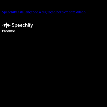
Speechify está lançando a digitação por voz com ditado
Escreva 5× mais rápido com digitação por voz
Produtos
Saiba mais