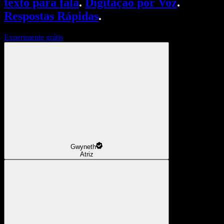
texto para fala
.
Digitação por Voz
.
Respostas Rápidas
.
Experimente grátis
Gwyneth
Atriz