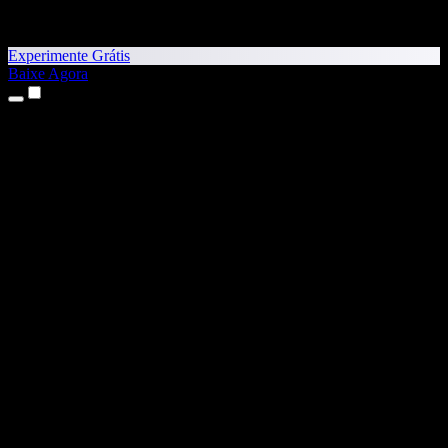
Experimente Grátis
Baixe Agora
Produtos
Texto para Fala
Apps para iPhone e iPad
App para Android
Extensão para Chrome
Extensão para Edge
App Web
App para Mac
App para Windows