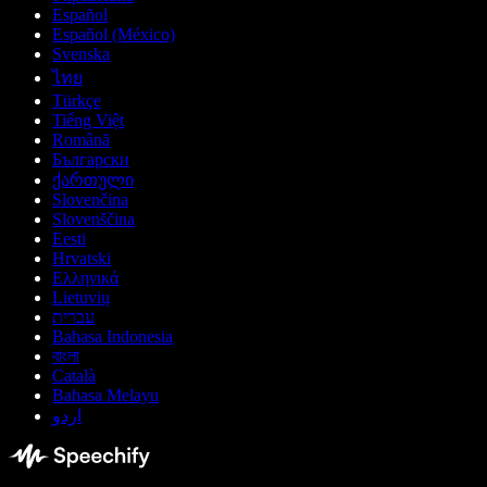
Español
Español (México)
Svenska
ไทย
Türkçe
Tiếng Việt
Română
Български
ქართული
Slovenčina
Slovenščina
Eesti
Hrvatski
Ελληνικά
Lietuvių
עברית
Bahasa Indonesia
বাংলা
Català
Bahasa Melayu
اردو