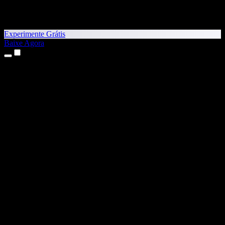
Experimente Grátis
Baixe Agora
Produtos
Texto para Fala
Apps para iPhone e iPad
App para Android
Extensão para Chrome
Extensão para Edge
App Web
App para Mac
App para Windows