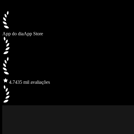
App do dia
App Store
4.7
435 mil avaliações