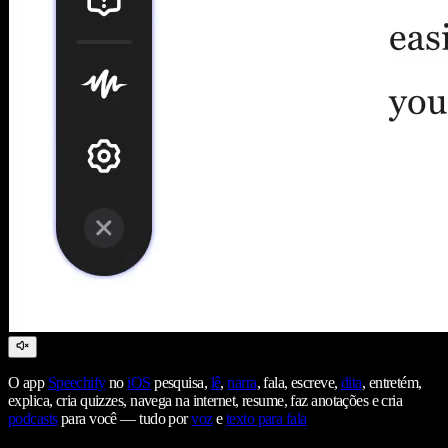
O app
Speechify
no
iOS
pesquisa,
lê
,
narra
, fala, escreve,
dita
, entretém,
explica, cria quizzes, navega na internet, resume, faz anotações e cria
podcasts
para você — tudo por
voz
e
texto para fala