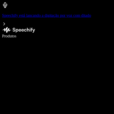
Speechify está lançando a digitação por voz com ditado
Escreva 5× mais rápido com digitação por voz
Produtos
Saiba mais