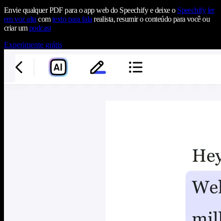
Envie qualquer PDF para o app web do Speechify e deixe o
Speechify
ler
em voz alta
com
texto para fala
realista, resumir o conteúdo para você ou
criar um
podcast
Experimente grátis