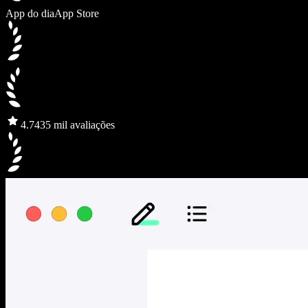
App do dia
App Store
4.7
435 mil avaliações