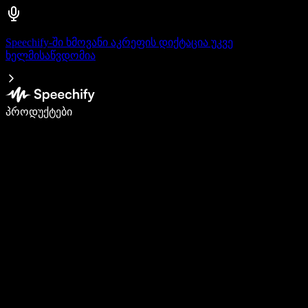
Speechify-ში ხმოვანი აკრეფის დიქტაცია უკვე
ხელმისაწვდომია
დაწერე 5-ჯერ სწრაფად ხმით კარნახით
პროდუქტები
გაიგე მეტი