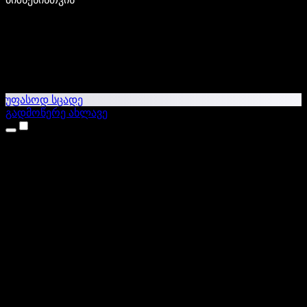
უფასოდ სცადე
გადმოწერე ახლავე
პროდუქტები
ტექსტი ხმაში
iPhone & iPad აპები
Android აპი
Chrome გაფართოება