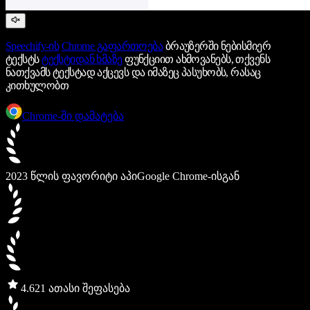
Speechify-ის
Chrome გაფართოება
ბრაუზერში ნებისმიერ
ტექსტს
ტექსტიდან ხმაზე
ფუნქციით ახმოვანებს, თქვენს
ნათქვამს ტექსტად აქცევს და იმაზეც პასუხობს, რასაც
კითხულობთ
Chrome-ში დამატება
2023 წლის ფავორიტი აპი
Google Chrome-ისგან
4.6
21 ათასი შეფასება