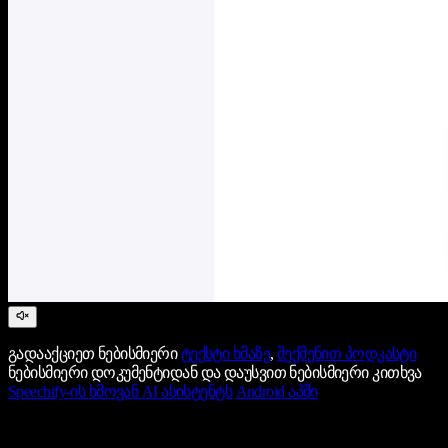
გადააქციეთ ნებისმიერი
ტექსტი ხმაზე
,
შექმენით პოდკასტი
ნებისმიერი დოკუმენტიდან და დაუსვით ნებისმიერი კითხვა
Speechify-ის ხმოვან AI ასისტენტს
Android აპში