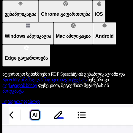
ვებაპლიკაცია
Chrome გაფართოება
iOS
Windows აპლიკაცია
Mac აპლიკაცია
Android
Edge გაფართოება
ატვირთეთ ნებისმიერი PDF Speechify-ის ვებაპლიკაციაში და
Speechify
ხმამაღლა წაგიკითხავთ ტექსტს
ბუნებრივი
ტექსტიდან ხმაზე
ფუნქციით, შეგიქმნით შეჯამებას ან
პოდკასტს
სცადეთ უფასოდ