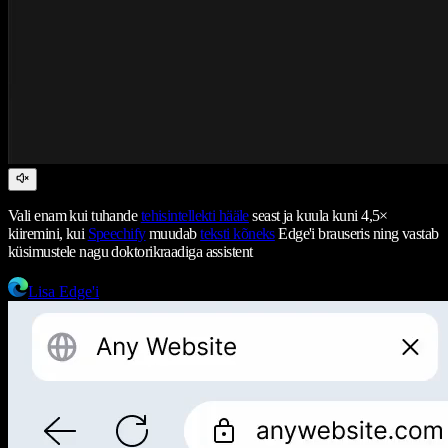
Vali enam kui tuhande
tehisintellekti hääle
seast ja kuula kuni 4,5×
kiiremini, kui
Speechify
muudab
teksti kõneks
Edge'i brauseris ning vastab
küsimustele nagu doktorikraadiga assistent
Lisa Edge'i