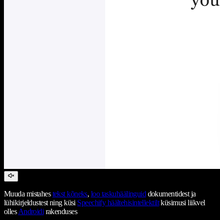
Muuda mistahes
tekst kõneks
,
loo taskuhäälinguid
dokumentidest ja
lühikirjeldustest ning küsi
Speechify häältehisintellektilt
küsimusi liikvel
olles
Androidi
rakenduses