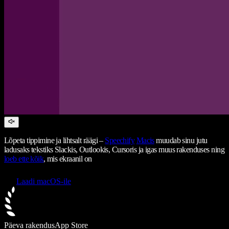
Lõpeta tippimine ja lihtsalt räägi –
Speechify
Macis
muudab sinu jutu
ladusaks tekstiks Slackis, Outlookis, Cursoris ja igas muus rakenduses ning
loeb ette kõik
, mis ekraanil on
Laadi macOS-ile
Päeva rakendus
App Store