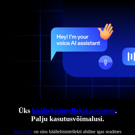
Üks
häältehisintellekti assistent
.
Palju kasutusvõimalusi.
Speechify
on sinu häältehisintellekti abiline igas seadmes