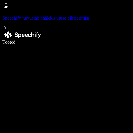
Speechify tutvustab häälekirjutuse dikteerimist
Kirjuta häälega 5× kiiremini
Tooted
Loe lähemalt