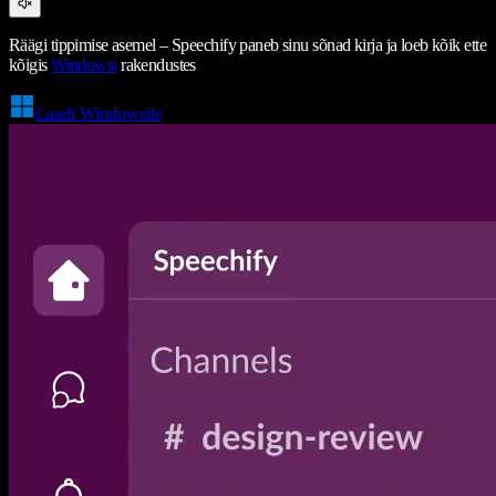
Räägi tippimise asemel – Speechify paneb sinu sõnad kirja ja loeb kõik ette
kõigis
Windowsi
rakendustes
Laadi Windowsile