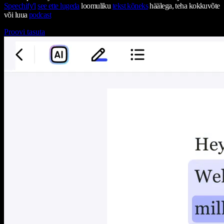
Speechify'l
see ette lugeda
loomuliku
tekst kõneks
häälega, teha kokkuvõte
või luua
podcast
Proovi tasuta