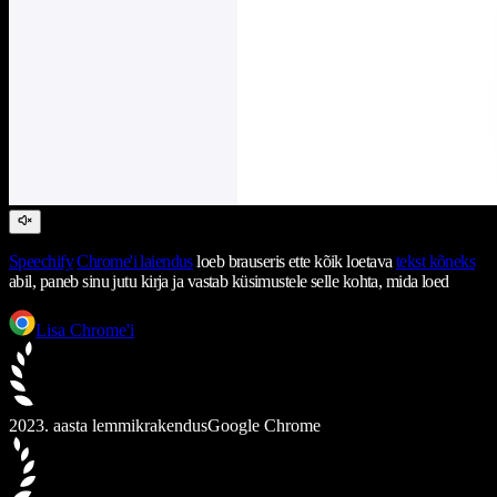
Speechify
Chrome'i laiendus
loeb brauseris ette kõik loetava
tekst kõneks
abil, paneb sinu jutu kirja ja vastab küsimustele selle kohta, mida loed
Lisa Chrome'i
2023. aasta lemmikrakendus
Google Chrome