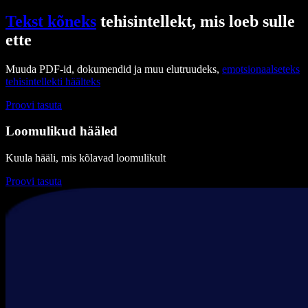
Tekst kõneks
tehisintellekt, mis loeb sulle
ette
Muuda PDF-id, dokumendid ja muu elutruudeks,
emotsionaalseteks
tehisintellekti häälteks
Proovi tasuta
Loomulikud hääled
Kuula hääli, mis kõlavad loomulikult
Proovi tasuta