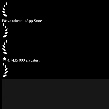
Päeva rakendus
App Store
4.7
435 000 arvustust