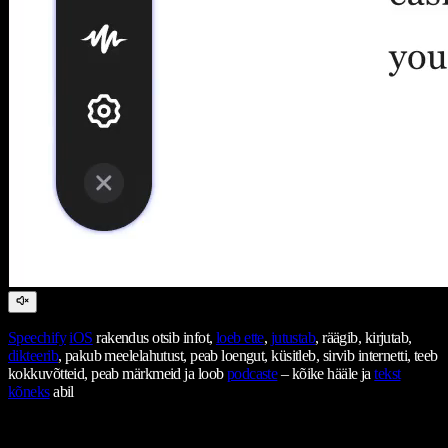
Speechify
iOS
rakendus otsib infot,
loeb ette
,
jutustab
, räägib, kirjutab,
dikteerib
, pakub meelelahutust, peab loengut, küsitleb, sirvib internetti, teeb
kokkuvõtteid, peab märkmeid ja loob
podcaste
– kõike hääle ja
tekst
kõneks
abil