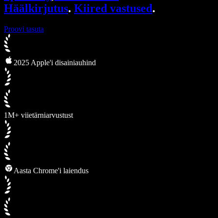
Häälkirjutus
.
Kiired vastused
.
Proovi tasuta
2025 Apple'i disainiauhind
1M+ viietärniarvustust
Aasta Chrome'i laiendus