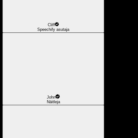
Cliff
Speechify asutaja
John
Näitleja