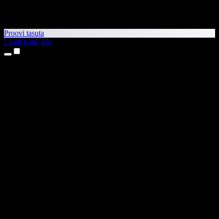
Proovi tasuta
Laadi kohe alla
Tooted
Tekst kõneks
iPhone’i ja iPadi rakendused
Androidi rakendus
Chrome’i laiendus
Edge’i laiendus
Veebirakendus
Maci rakendus
Windowsi rakendus