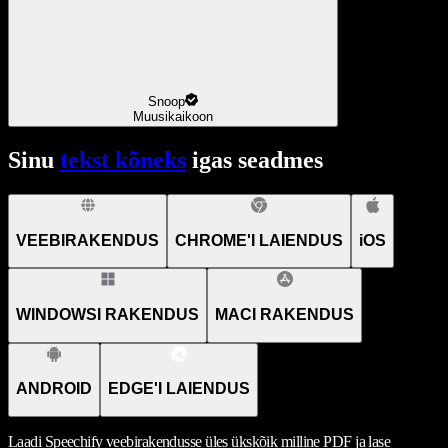
Snoop
Muusikaikoon
Sinu
tekst kõneks
igas seadmes
VEEBIRAKENDUS
CHROME'I LAIENDUS
iOS
WINDOWSI RAKENDUS
MACI RAKENDUS
ANDROID
EDGE'I LAIENDUS
Laadi Speechify veebirakendusse üles ükskõik milline PDF ja lase