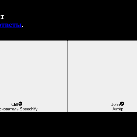
нт
ответы
.
Cliff
John
снователь Speechify
Актёр