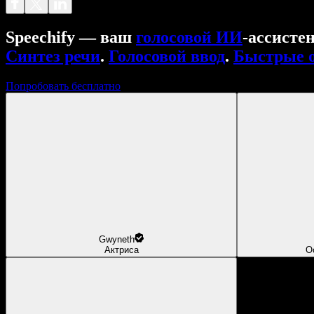
Speechify — ваш
голосовой ИИ
‑ассисте
Синтез речи
.
Голосовой ввод
.
Быстрые 
Попробовать бесплатно
Gwyneth
Актриса
О