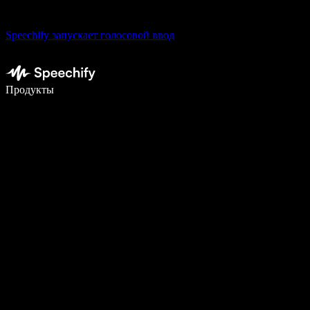
Speechify запускает голосовой ввод
Пишите в 5 раз быстрее с помощью голосового ввода
Продукты
Узнать больше