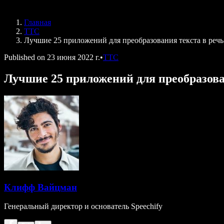
Speechify для DSA
Голосовые агенты SIMBA
Главная
Speechify для разработчиков
ТТС
Лучшие 25 приложений для преобразования текста в речь:
Published on
23 июня 2022 г.
•
ТТС
Лучшие 25 приложений для преобразован
Клифф Вайцман
Генеральный директор и основатель Speechify