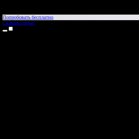
Попробовать бесплатно
Скачать сейчас
Продукты
Текст в речь
Приложение для iPhone и iPad
Приложение для Android
Расширение для Chrome
Расширение для Edge
Веб-приложение
Приложение для Mac
Приложение для Windows