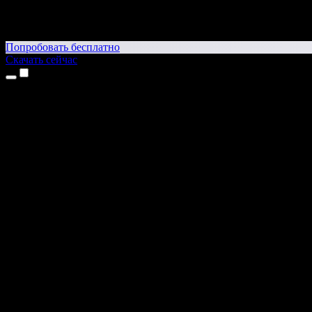
Попробовать бесплатно
Скачать сейчас
Продукты
Текст в речь
Приложение для iPhone и iPad
Приложение для Android
Расширение для Chrome
Расширение для Edge
Веб-приложение
Приложение для Mac