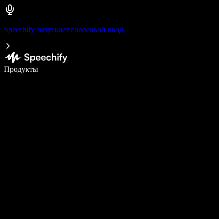
Speechify запускает голосовой ввод
Пишите в 5 раз быстрее с помощью голосового ввода
Продукты
Узнать больше