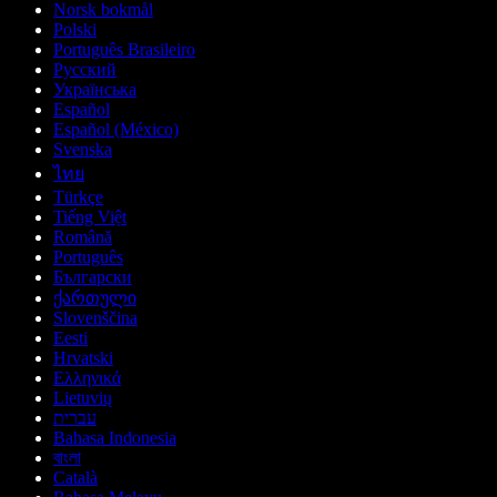
Norsk bokmål
Polski
Português Brasileiro
Русский
Українська
Español
Español (México)
Svenska
ไทย
Türkçe
Tiếng Việt
Română
Português
Български
ქართული
Slovenščina
Eesti
Hrvatski
Ελληνικά
Lietuvių
עברית
Bahasa Indonesia
বাংলা
Català