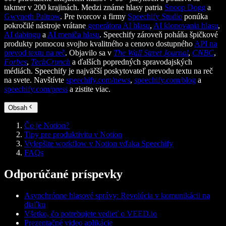
takmer v 200 krajinách. Medzi známe hlasy patria
Snoop Dogg
a
Gwyneth Paltrow
. Pre tvorcov a firmy
Speechify Studio
ponúka
pokročilé nástroje vrátane
generátora AI hlasu
,
AI klonovania hlasu
,
AI dabingu
a
AI meniča hlasu
. Speechify zároveň poháňa špičkové
produkty pomocou svojho kvalitného a cenovo dostupného
API na
prevod textu na reč
. Objavilo sa v
The Wall Street Journal
,
CNBC
,
Forbes
,
TechCrunch
a ďalších popredných spravodajských
médiách. Speechify je najväčší poskytovateľ prevodu textu na reč
na svete. Navštívte
speechify.com/news
,
speechify.com/blog
a
speechify.com/press
a zistite viac.
Obsah
Čo je Notion?
Tipy pre produktivitu v Notion
Vylepšite workflow v Notion vďaka Speechify
FAQs
Odporúčané príspevky
Asynchrónne hlasové správy: Revolúcia v komunikácii na
diaľku
Všetko, čo potrebujete vedieť o VEED.io
Prezentačné video aplikácie