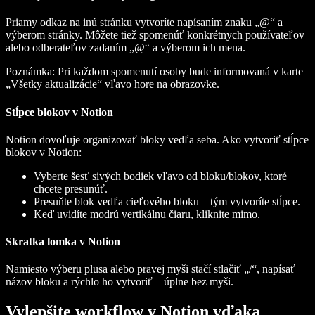
Priamy odkaz na inú stránku vytvoríte napísaním znaku „@“ a
výberom stránky. Môžete tiež spomenúť konkrétnych používateľov
alebo odberateľov zadaním „@“ a výberom ich mena.
Poznámka: Pri každom spomenutí osoby bude informovaná v karte
„Všetky aktualizácie“ vľavo hore na obrazovke.
Stĺpce blokov v Notion
Notion dovoľuje organizovať bloky vedľa seba. Ako vytvoriť stĺpce
blokov v Notion:
Vyberte šesť sivých bodiek vľavo od bloku/blokov, ktoré
chcete presunúť.
Presuňte blok vedľa cieľového bloku – tým vytvoríte stĺpce.
Keď uvidíte modrú vertikálnu čiaru, kliknite mimo.
Skratka lomka v Notion
Namiesto výberu plusa alebo pravej myši stačí stlačiť „/“, napísať
názov bloku a rýchlo ho vytvoriť – úplne bez myši.
Vylepšite workflow v Notion vďaka