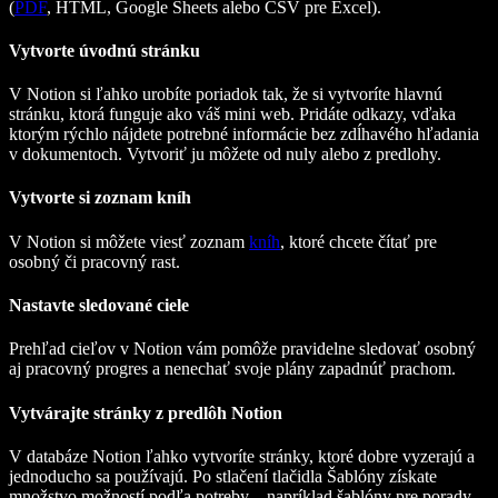
(
PDF
, HTML, Google Sheets alebo CSV pre Excel).
Vytvorte úvodnú stránku
V Notion si ľahko urobíte poriadok tak, že si vytvoríte hlavnú
stránku, ktorá funguje ako váš mini web. Pridáte odkazy, vďaka
ktorým rýchlo nájdete potrebné informácie bez zdĺhavého hľadania
v dokumentoch. Vytvoriť ju môžete od nuly alebo z predlohy.
Vytvorte si zoznam kníh
V Notion si môžete viesť zoznam
kníh
, ktoré chcete čítať pre
osobný či pracovný rast.
Nastavte sledované ciele
Prehľad cieľov v Notion vám pomôže pravidelne sledovať osobný
aj pracovný progres a nenechať svoje plány zapadnúť prachom.
Vytvárajte stránky z predlôh Notion
V databáze Notion ľahko vytvoríte stránky, ktoré dobre vyzerajú a
jednoducho sa používajú. Po stlačení tlačidla Šablóny získate
množstvo možností podľa potreby – napríklad šablóny pre porady