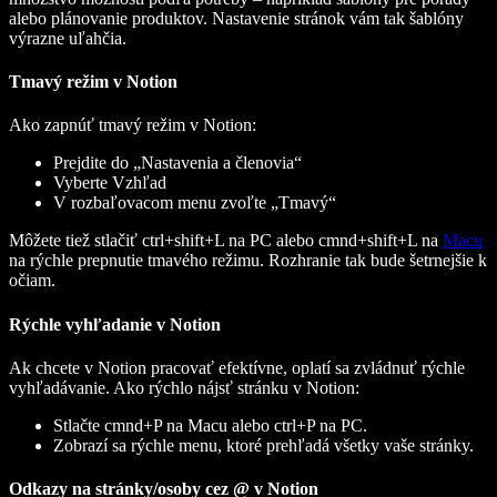
alebo plánovanie produktov. Nastavenie stránok vám tak šablóny
výrazne uľahčia.
Tmavý režim v Notion
Ako zapnúť tmavý režim v Notion:
Prejdite do „Nastavenia a členovia“
Vyberte Vzhľad
V rozbaľovacom menu zvoľte „Tmavý“
Môžete tiež stlačiť ctrl+shift+L na PC alebo cmnd+shift+L na
Macu
na rýchle prepnutie tmavého režimu. Rozhranie tak bude šetrnejšie k
očiam.
Rýchle vyhľadanie v Notion
Ak chcete v Notion pracovať efektívne, oplatí sa zvládnuť rýchle
vyhľadávanie. Ako rýchlo nájsť stránku v Notion:
Stlačte cmnd+P na Macu alebo ctrl+P na PC.
Zobrazí sa rýchle menu, ktoré prehľadá všetky vaše stránky.
Odkazy na stránky/osoby cez @ v Notion