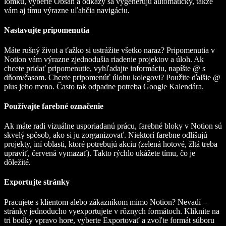
lomku, vyberte Obsah a odkazy sa vygenerujú automaticky, takže
vám aj tímu výrazne uľahčia navigáciu.
Nastavujte pripomenutia
Máte rušný život a ťažko si ustrážite všetko naraz? Pripomenutia v
Notion vám výrazne zjednodušia riadenie projektov a úloh. Ak
chcete pridať pripomenutie, vyhľadajte informáciu, napíšte @ s
dňom/časom. Chcete pripomenúť úlohu kolegovi? Použite ďalšie @
plus jeho meno. Často tak odpadne potreba Google Kalendára.
Používajte farebné označenie
Ak máte radi vizuálne usporiadanú prácu, farebné bloky v Notion sú
skvelý spôsob, ako si ju zorganizovať. Niektorí farebne odlišujú
projekty, iní oblasti, ktoré potrebujú akciu (zelená hotové, žltá treba
upraviť, červená vymazať). Takto rýchlo ukážete tímu, čo je
dôležité.
Exportujte stránky
Pracujete s klientom alebo zákazníkom mimo Notion? Nevadí –
stránky jednoducho vyexportujete v rôznych formátoch. Kliknite na
tri bodky vpravo hore, vyberte Exportovať a zvoľte formát súboru