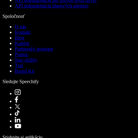
API dokumentácia pre prevod textu na reč
API dokumentácia hlasových agentov
Spoločnosť
O nás
Kontakt
Blog
Kariéra
Partnerský program
Pomoc
Stav služby
Tlač
Brand Kit
Sledujte Speechify
Stiahnite si aplikáciu