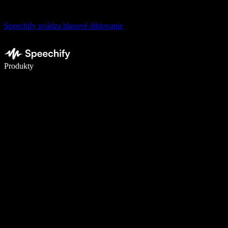
Speechify uvádza hlasové diktovanie
Píšte 5× rýchlejšie pomocou hlasového diktovania
Produkty
Zistiť viac