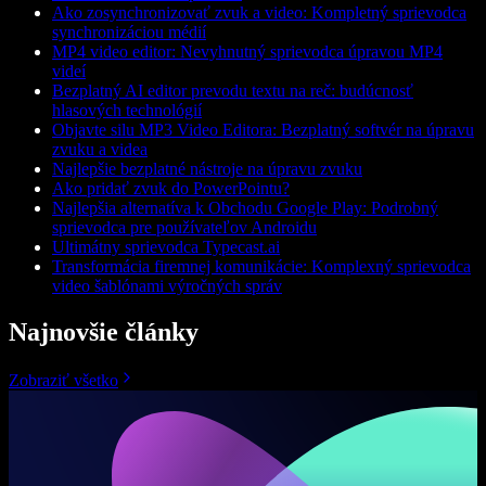
Ako zosynchronizovať zvuk a video: Kompletný sprievodca
synchronizáciou médií
MP4 video editor: Nevyhnutný sprievodca úpravou MP4
videí
Bezplatný AI editor prevodu textu na reč: budúcnosť
hlasových technológií
Objavte silu MP3 Video Editora: Bezplatný softvér na úpravu
zvuku a videa
Najlepšie bezplatné nástroje na úpravu zvuku
Ako pridať zvuk do PowerPointu?
Najlepšia alternatíva k Obchodu Google Play: Podrobný
sprievodca pre používateľov Androidu
Ultimátny sprievodca Typecast.ai
Transformácia firemnej komunikácie: Komplexný sprievodca
video šablónami výročných správ
Najnovšie články
Zobraziť všetko