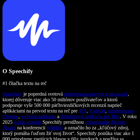
O Speechify
#1 čítačka textu na reč
Speechify
je popredná svetová
platforma na prevod textu na reč
,
ktorej dôveruje viac ako 50 miliónov používateľov a ktorú
podporuje vyše 500 000 päťhviezdičkových recenzií naprieč
aplikáciami na prevod textu na reč pre
iOS
,
Android
,
rozšírenie pre
Chrome
,
webovú aplikáciu
a
desktopovú aplikáciu pre Mac
. V roku
2025
Apple ocenilo
Speechify prestížnou
cenou Apple Design
Award
na konferencii
WWDC
a označilo ho za „kľúčový zdroj,
ktorý pomáha ľuďom žiť svoj život“. Speechify ponúka viac ako 1
000 prirodzene znejúcich hlasov v 60+ jazykoch a používa sa