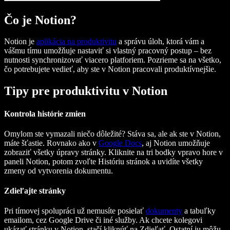
Čo je Notion?
Notion je
aplikácia na produktivitu
a správu úloh, ktorá vám a
vášmu tímu umožňuje nastaviť si vlastný pracovný postup – bez
nutnosti synchronizovať viacero platforiem. Pozrieme sa na všetko,
čo potrebujete vedieť, aby ste v Notion pracovali produktívnejšie.
Tipy pre produktivitu v Notion
Kontrola histórie zmien
Omylom ste vymazali niečo dôležité? Stáva sa, ale ak ste v Notion,
máte šťastie. Rovnako ako v
Google Docs
, aj Notion umožňuje
zobraziť všetky úpravy stránky. Kliknite na tri bodky vpravo hore v
paneli Notion, potom zvoľte Históriu stránok a uvidíte všetky
zmeny od vytvorenia dokumentu.
Zdieľajte stránky
Pri tímovej spolupráci už nemusíte posielať
dokumenty
a tabuľky
emailom, cez Google Drive či iné služby. Ak chcete kolegovi
ukázať stránku v Notion, stačí kliknúť na Zdieľať. Ostatní ju môžu