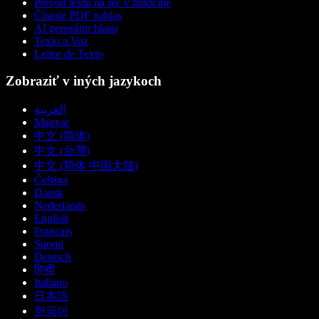
Prevod textu na reč v hindčine
Čítanie PDF nahlas
AI generátor hlasu
Texto a Voz
Leitor de Texto
Zobraziť v iných jazykoch
العربية
Magyar
中文 (简体)
中文 (台灣)
中文 (简体 中国大陆)
Čeština
Dansk
Nederlands
English
Français
Suomi
Deutsch
हिन्दी
Italiano
日本語
한국어