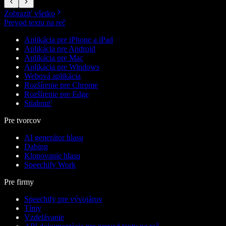
Zobraziť všetko
Prevod textu na reč
Aplikácia pre iPhone a iPad
Aplikácia pre Android
Aplikácia pre Mac
Aplikácia pre Windows
Webová aplikácia
Rozšírenie pre Chrome
Rozšírenie pre Edge
Stiahnuť
Pre tvorcov
AI generátor hlasu
Dabing
Klonovanie hlasu
Speechify Work
Pre firmy
Speechify pre vývojárov
Tímy
Vzdelávanie