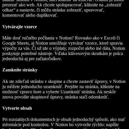
prezerať ako web. Ak chcete spolupracovať, kliknite na „zobraziť
odkaz“ a nastavte, či môžu stránku zobraziť, upravovať,
komentovať alebo duplikovať.
Vytvárajte vzorce
Máte dosť ručného počítania v Notion? Rovnako ako v Exceli či
Google Sheets, aj Notion umožňuje vytvárať vzorce, ktoré spravia
výpočty za vás. Či už ide o výplaty, rozpočet alebo iné dáta, Notion
poskytuje potrebné nástroje. Vďaka klávesovým skratkám je práca
jednoduchá aj pre začiatočníkov.
Zamknite stránky
Ak ste zdieľali stránku v skupine a chcete zastaviť úpravy, v Notion
ju môžete jednoducho uzamknúť. Prejdite na stránku, kliknite na
možnosť vpravo hore a vyberte Uzamknúť stránku. Ak neskôr
znova povolíte skupinové úpravy, stránku stačí odomknúť.
Vytvorte obsah
Pri rozsiahlych dokumentoch je obsah jednoduchý spôsob, ako mať
informácie pod kontrolou. V Notion ho vytvoríte rýchlo: napíšte