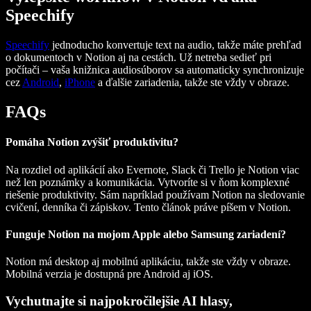
Speechify
Speechify
jednoducho konvertuje text na audio, takže máte prehľad
o dokumentoch v Notion aj na cestách. Už netreba sedieť pri
počítači – vaša knižnica audiosúborov sa automaticky synchronizuje
cez
Android
,
iPhone
a ďalšie zariadenia, takže ste vždy v obraze.
FAQs
Pomáha Notion zvýšiť produktivitu?
Na rozdiel od aplikácií ako Evernote, Slack či Trello je Notion viac
než len poznámky a komunikácia. Vytvoríte si v ňom komplexné
riešenie produktivity. Sám napríklad používam Notion na sledovanie
cvičení, denníka či zápiskov. Tento článok práve píšem v Notion.
Funguje Notion na mojom Apple alebo Samsung zariadení?
Notion má desktop aj mobilnú aplikáciu, takže ste vždy v obraze.
Mobilná verzia je dostupná pre Android aj iOS.
Vychutnajte si najpokročilejšie AI hlasy,