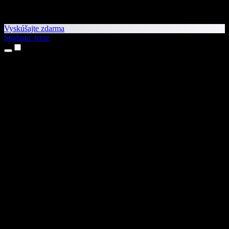
Vyskúšajte zdarma
Stiahnuť teraz
Produkty
Prevod textu na reč
Aplikácie pre iPhone a iPad
Aplikácia pre Android
Rozšírenie pre Chrome
Rozšírenie pre Edge
Webová aplikácia
Aplikácia pre Mac
Aplikácia pre Windows