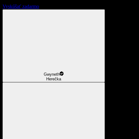
Vyskúšať zadarmo
Gwyneth
Herečka