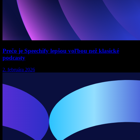
Prečo je Speechify lepšou voľbou než klasické
podcasty
2. februára 2026