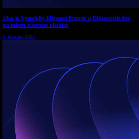
Ako je Speechify Hlasové Písanie a Diktovanie šité
na mieru tvorcom obsahu
3. februára 2026