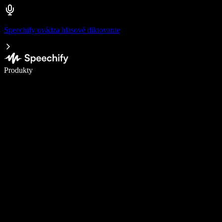
Speechify uvádza hlasové diktovanie
Píšte 5× rýchlejšie pomocou hlasového diktovania
Produkty
Zistiť viac