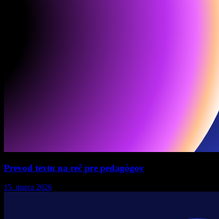
Prevod textu na reč pre pedagógov
15. marca 2026