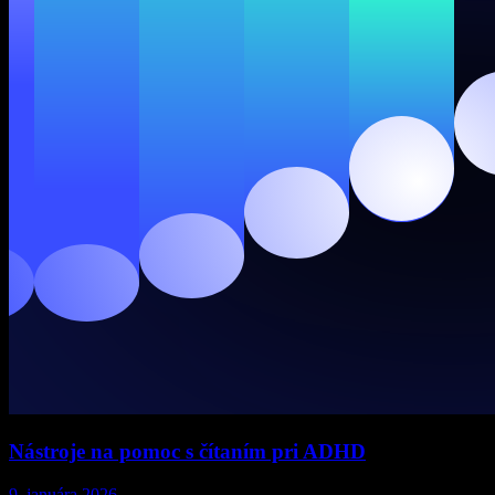
Nástroje na pomoc s čítaním pri ADHD
9. januára 2026