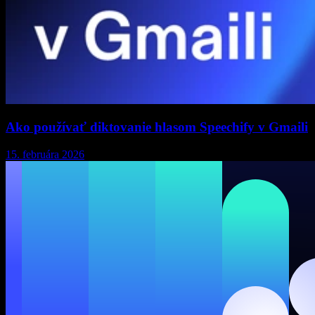
Ako používať diktovanie hlasom Speechify v Gmaili
15. februára 2026