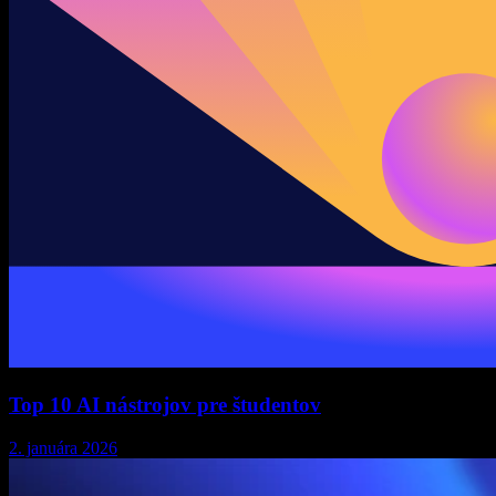
Top 10 AI nástrojov pre študentov
2. januára 2026