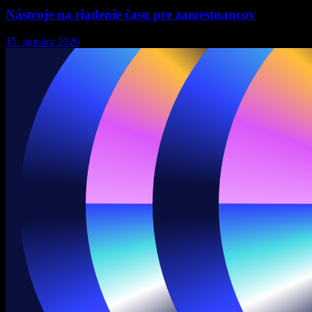
Nástroje na riadenie času pre zamestnancov
15. januára 2026