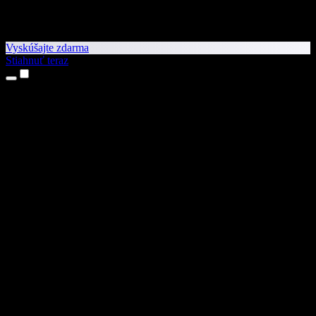
Vyskúšajte zdarma
Stiahnuť teraz
Produkty
Prevod textu na reč
Aplikácie pre iPhone a iPad
Aplikácia pre Android
Rozšírenie pre Chrome
Rozšírenie pre Edge
Webová aplikácia
Aplikácia pre Mac
Aplikácia pre Windows