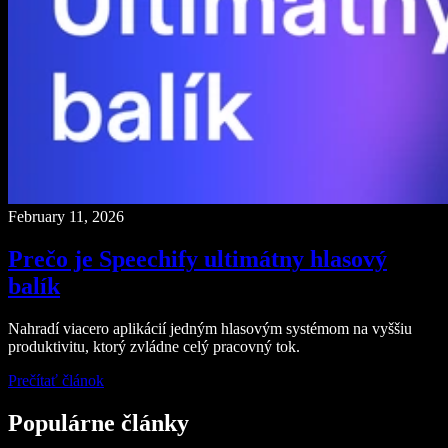
February 11, 2026
Prečo je Speechify ultimátny hlasový
balík
Nahradí viacero aplikácií jedným hlasovým systémom na vyššiu
produktivitu, ktorý zvládne celý pracovný tok.
Prečítať článok
Populárne články