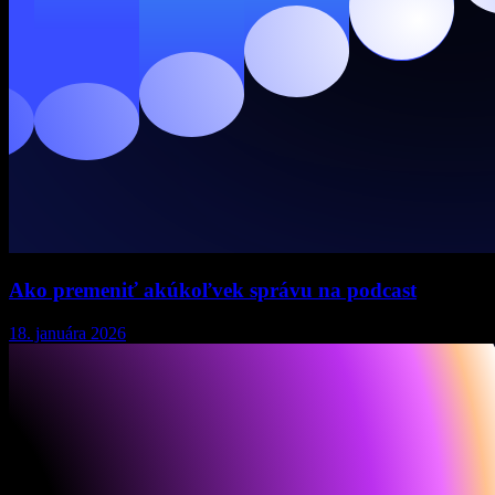
Ako premeniť akúkoľvek správu na podcast
18. januára 2026