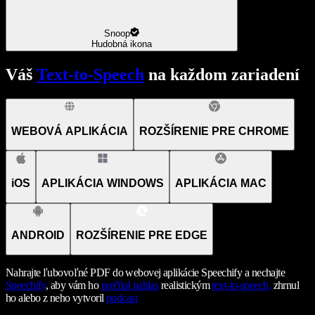
Snoop
Hudobná ikona
Váš
Text-to-Speech
na každom zariadení
WEBOVÁ APLIKÁCIA
ROZŠÍRENIE PRE CHROME
iOS
APLIKÁCIA WINDOWS
APLIKÁCIA MAC
ANDROID
ROZŠÍRENIE PRE EDGE
Nahrajte ľubovoľné PDF do webovej aplikácie Speechify a nechajte
Speechify
, aby vám ho
prečítal nahlas
realistickým
text-to-speech,
zhrnul
ho alebo z neho vytvoril
podcast