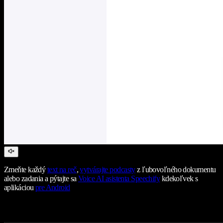
Zmeňte každý
text na reč
,
vytvárajte podcasty
z ľubovoľného dokumentu
alebo zadania a pýtajte sa
Voice AI asistenta Speechify
kdekoľvek s
aplikáciou
pre Android