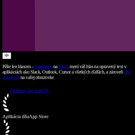
Píšte len hlasom –
Speechify
na
Macu
mení váš hlas na upravený text v
aplikáciách ako Slack, Outlook, Cursor a všetkých ďalších, a zároveň
číta
čokoľvek
na vašej obrazovke
Stiahnuť pre macOS
Aplikácia dňa
App Store