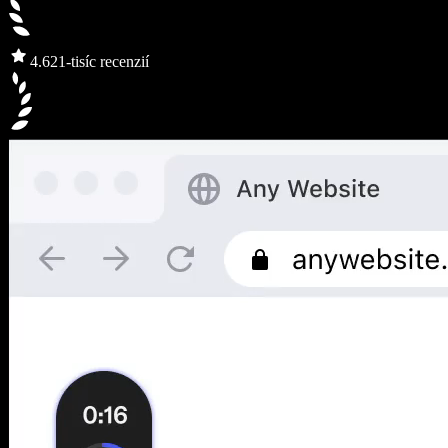
4.6
21-tisíc recenzií