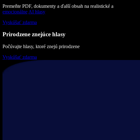
Premeňte PDF, dokumenty a ďalší obsah na realistické a
emocionálne
AI hlasy
Vyskúšať zdarma
Prirodzene znejúce hlasy
Počúvajte hlasy, ktoré znejú prirodzene
Vyskúšať zdarma