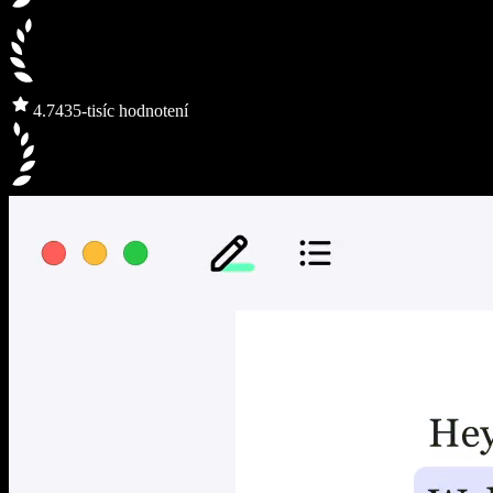
4.7
435-tisíc hodnotení