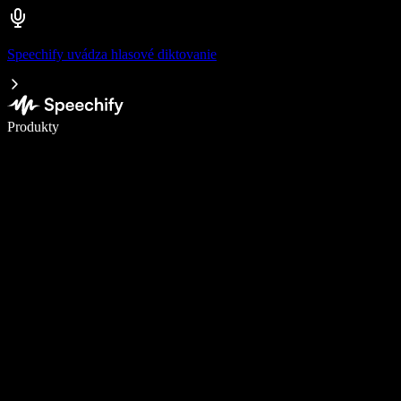
Speechify uvádza hlasové diktovanie
Píšte 5× rýchlejšie pomocou hlasového diktovania
Produkty
Zistiť viac