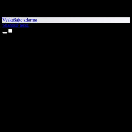
Vyskúšajte zdarma
Stiahnuť teraz
Produkty
Prevod textu na reč
Aplikácie pre iPhone a iPad
Aplikácia pre Android
Rozšírenie pre Chrome
Rozšírenie pre Edge
Webová aplikácia
Aplikácia pre Mac
Aplikácia pre Windows