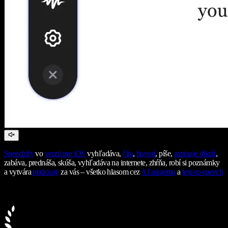
Speechify
vo
verzii pre iOS
vyhľadáva,
číta
,
hovorí
, píše,
zapisuje diktát
,
zabáva, prednáša, skúša, vyhľadáva na internete, zhŕňa, robí si poznámky
a vytvára
podcasty
za vás – všetko hlasom cez
AI asistenta
a
text-to-speech