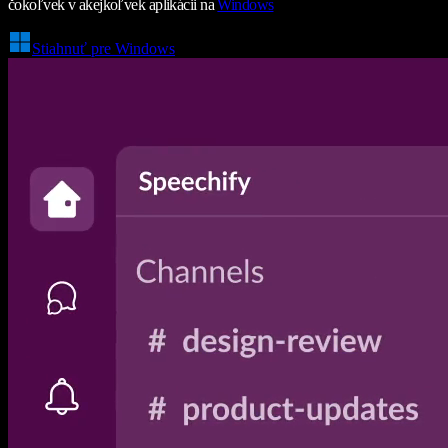
čokoľvek v akejkoľvek aplikácii na
Windows
Stiahnuť pre Windows