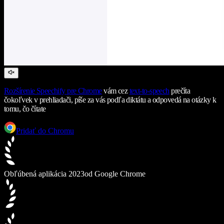
Rozšírenie Speechify pre Chrome
vám cez
text-to-speech
prečíta
čokoľvek v prehliadači, píše za vás podľa diktátu a odpovedá na otázky k
tomu, čo čítate
Pridať do Chromu
Obľúbená aplikácia 2023
od Google Chrome