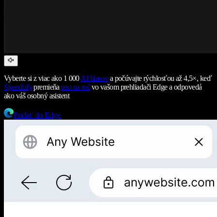
Vyberte si z viac ako 1 000
AI hlasov
a počúvajte rýchlosťou až 4,5×, keď
Speechify
premieňa
text na reč
vo vašom prehliadači Edge a odpovedá
ako váš osobný asistent
Pridať do Edge