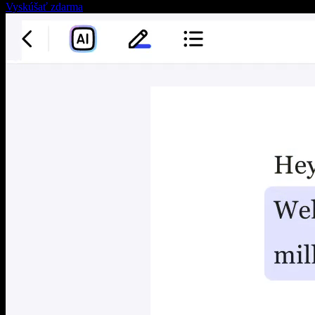
Vyskúšať zdarma