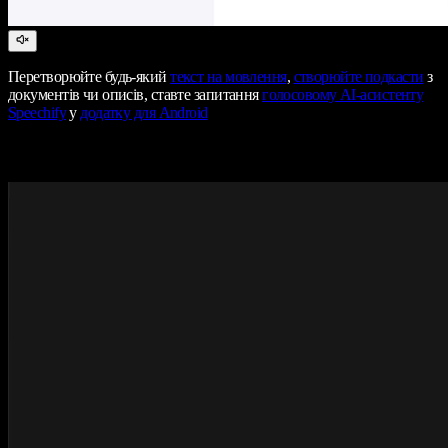
Перетворюйте будь-який
текст на мовлення
,
створюйте подкасти
з
документів чи описів, ставте запитання
голосовому AI-асистенту
Speechify
у
додатку для Android