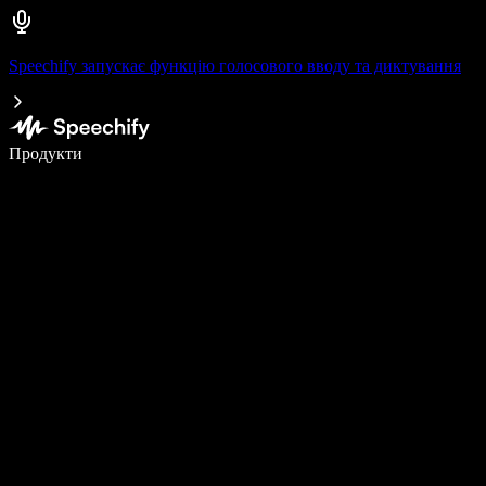
Speechify запускає функцію голосового вводу та диктування
Пишіть у 5 разів швидше за допомогою голосового введення
Продукти
Дізнатися більше