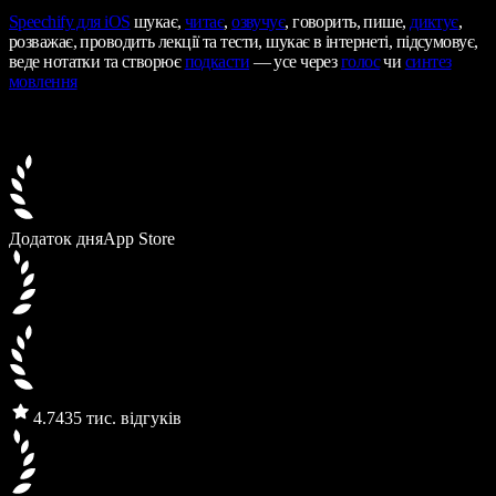
Speechify
для iOS
шукає,
читає
,
озвучує
, говорить, пише,
диктує
,
розважає, проводить лекції та тести, шукає в інтернеті, підсумовує,
веде нотатки та створює
подкасти
— усе через
голос
чи
синтез
мовлення
Додаток дня
App Store
4.7
435 тис. відгуків