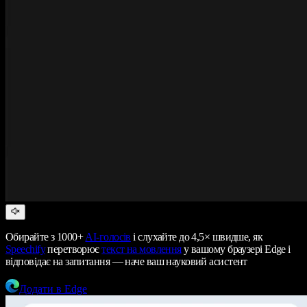
Обирайте з 1000+
AI-голосів
і слухайте до 4,5× швидше, як
Speechify
перетворює
текст на мовлення
у вашому браузері Edge і
відповідає на запитання — наче ваш науковий асистент
Додати в Edge