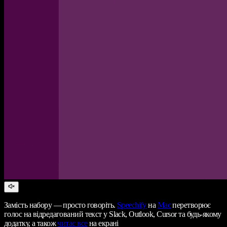
Замість набору — просто говоріть.
Speechify
на
Mac
перетворює
голос на відредагований текст у Slack, Outlook, Cursor та будь-якому
додатку, а також
читає все
на екрані