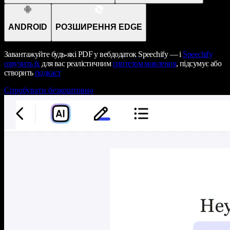
ANDROID
РОЗШИРЕННЯ EDGE
Завантажуйте будь-які PDF у вебдодаток Speechify — і
Speechify
озвучить їх
для вас реалістичним
синтезом мовлення
, підсумує або
створить
подкаст
Спробувати безкоштовно