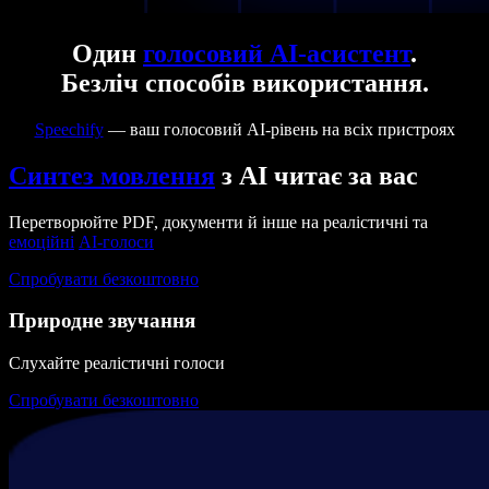
Один
голосовий AI-асистент
.
Безліч способів використання.
Speechify
— ваш голосовий AI-рівень на всіх пристроях
Синтез мовлення
з AI читає за вас
Перетворюйте PDF, документи й інше на реалістичні та
емоційні
AI-голоси
Спробувати безкоштовно
Природне звучання
Слухайте реалістичні голоси
Спробувати безкоштовно