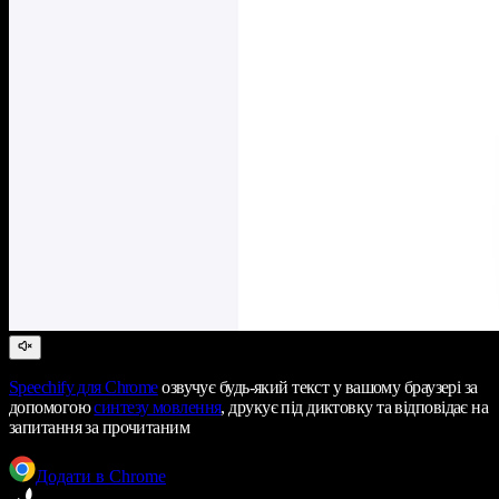
Speechify
для Chrome
озвучує будь-який текст у вашому браузері за
допомогою
синтезу мовлення
, друкує під диктовку та відповідає на
запитання за прочитаним
Додати в Chrome