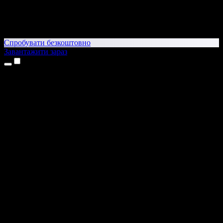
Спробувати безкоштовно
Завантажити зараз
Продукти
Текст у мовлення
Додатки для iPhone та iPad
Додаток для Android
Розширення для Chrome
Розширення для Edge
Вебдодаток
Додаток для Mac