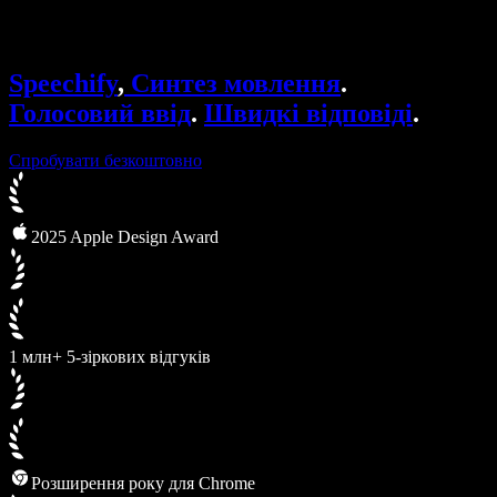
Speechify для бізнесу та освіти
Speechify для програми Access to Work
Speechify для DSA
Голосові агенти SIMBA
Speechify
,
Синтез мовлення
.
Speechify для розробників
Голосовий ввід
.
Швидкі відповіді
.
Спробувати безкоштовно
2025 Apple Design Award
1 млн+ 5-зіркових відгуків
Розширення року для Chrome