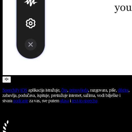
Speechify
iOS
aplikacija istražuje,
čita
,
pripovijeda
, razgovara, piše,
diktira
,
zabavlja, podučava, ispituje, pretražuje internet, sažima, vodi bilješke i
stvara
podcaste
za vas, sve putem
glasa
i
text-to-speecha