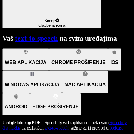
Snoop
Glazbena ikona
Vaš
text-to-speech
na svim uređajima
WEB APLIKACIJA
CHROME PROŠIRENJE
iOS
WINDOWS APLIKACIJA
MAC APLIKACIJA
ANDROID
EDGE PROŠIRENJE
Učitajte bilo koji PDF u Speechify web-aplikaciju i neka vam
Speechify
čita naglas
uz realističan
text-to-speech
, sažme ga ili pretvori u
podcast