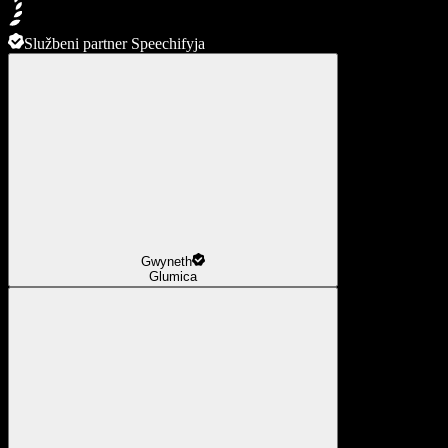
Službeni partner Speechifyja
Gwyneth
Glumica