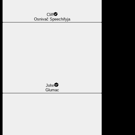
Cliff
Osnivač Speechifyja
John
Glumac