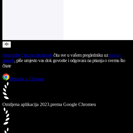
Speechify
Chrome proširenje
čita sve u vašem pregledniku uz
text-to-
speech
, piše umjesto vas dok govorite i odgovara na pitanja o svemu što
čitate
Dodajte u Chrome
Omiljena aplikacija 2023.
prema Google Chromeu