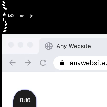
4.6
21 tisuću ocjena