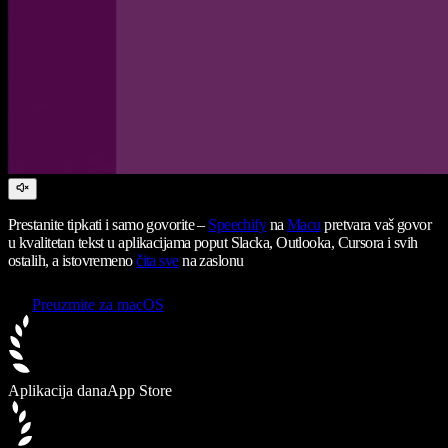
Prestanite tipkati i samo govorite –
Speechify
na
Macu
pretvara vaš govor
u kvalitetan tekst u aplikacijama poput Slacka, Outlooka, Cursora i svih
ostalih, a istovremeno
čita sve
na zaslonu
Preuzmite za macOS
Aplikacija dana
App Store