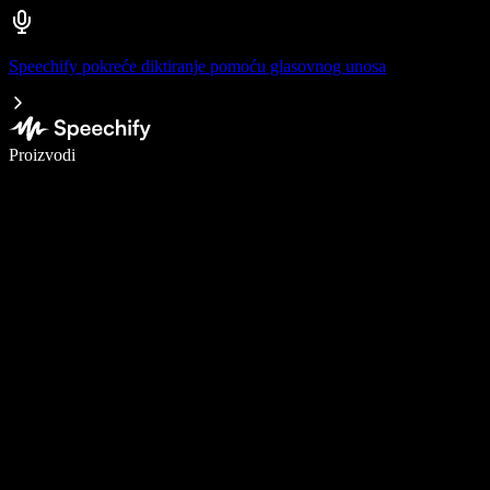
Speechify pokreće diktiranje pomoću glasovnog unosa
Pišite 5× brže uz glasovno diktiranje
Proizvodi
Saznajte više