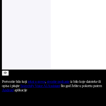
Pretvorite bilo koji
tekst u govor
,
stvorite podcaste
iz bilo koje datoteke ili
opisa i pitajte
Speechify Voice AI Assistant
što god želite u pokretu putem
Android
aplikacije