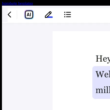
Isprobajte besplatno