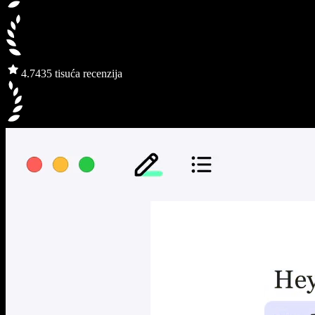
4.7
435 tisuća recenzija