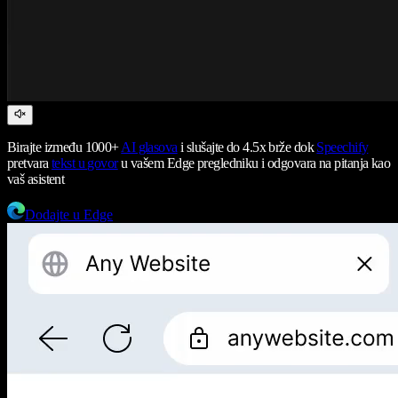
Birajte između 1000+
AI glasova
i slušajte do 4.5x brže dok
Speechify
pretvara
tekst u govor
u vašem Edge pregledniku i odgovara na pitanja kao
vaš asistent
Dodajte u Edge