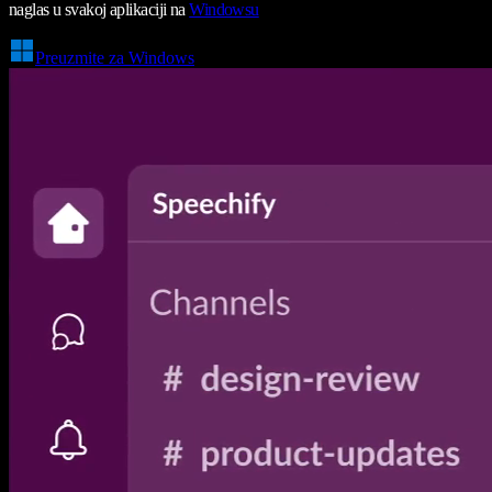
naglas u svakoj aplikaciji na
Windowsu
Preuzmite za Windows