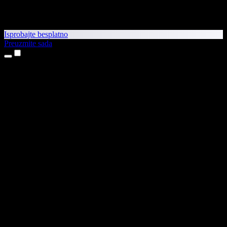
Isprobajte besplatno
Preuzmite sada
Proizvodi
Pretvaranje teksta u govor
Aplikacije za iPhone i iPad
Aplikacija za Android
Proširenje za Chrome
Proširenje za Edge
Web-aplikacija
Aplikacija za Mac
Aplikacija za Windows