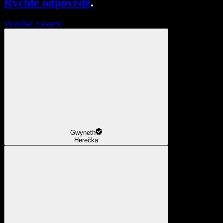
Rýchle odpovede
.
Vyskúšať zadarmo
Gwyneth
Herečka