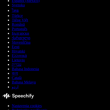
Español (México)
Svenska
ไทย
Türkçe
Tiếng Việt
Română
Português
Български
ქართული
Slovenščina
Eesti
Hrvatski
Ελληνικά
Lietuvių
עברית
Bahasa Indonesia
বাংলা
Català
Bahasa Melayu
اردو
Nastavenia cookies