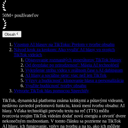
50M+ používateľov
Obsah
Vzostup AI hlasov na TikToku: Prelom v tvorbe obsahu
Návod krok za krokom: Ako využiť AI hlasy vo svojich
TikTok videách
Objavovanie rozmanitých generátorov TikTok hlasov
Od deepfake po prirodzenosť: Mágia AI technológií
Vylepšenie strihu videa v reálnom čase s AI dabingom
AI hlasy a sociálne siete: viac než len TikTok
Výzvy a budúcnosť: klonovanie hlasu a personalizácia
Využite budúcnosť tvorby obsahu
Vytvorte TikTok hlas pomocou Speechify
TikTok, dynamická platforma známa krátkymi a pútavými videami,
nedávno zaviedol prelomovú funkciu, ktorá mení tvorbu obsahu: AI
hlasy. Vďaka technológii prevodu textu na reč (TTS) môžu
tvorcovia svojim TikTok videám dodať novú energiu a otvoriť dvere
nekonečným možnostiam. V tomto článku sa pozrieme na TikTok
AI hlasy, ich fungovanie, vplyv na tvorbu a na to, ako ich môžete