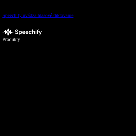
Speechify uvádza hlasové diktovanie
Píšte 5× rýchlejšie pomocou hlasového diktovania
Produkty
Zistiť viac