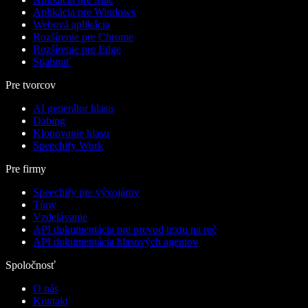
Aplikácia pre Windows
Webová aplikácia
Rozšírenie pre Chrome
Rozšírenie pre Edge
Stiahnuť
Pre tvorcov
AI generátor hlasu
Dabing
Klonovanie hlasu
Speechify Work
Pre firmy
Speechify pre vývojárov
Tímy
Vzdelávanie
API dokumentácia pre prevod textu na reč
API dokumentácia hlasových agentov
Spoločnosť
O nás
Kontakt