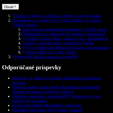
Obsah
Vzostup AI hlasov na TikToku: Prelom v tvorbe obsahu
Návod krok za krokom: Ako využiť AI hlasy vo svojich
TikTok videách
Objavovanie rozmanitých generátorov TikTok hlasov
Od deepfake po prirodzenosť: Mágia AI technológií
Vylepšenie strihu videa v reálnom čase s AI dabingom
AI hlasy a sociálne siete: viac než len TikTok
Výzvy a budúcnosť: klonovanie hlasu a personalizácia
Využite budúcnosť tvorby obsahu
Vytvorte TikTok hlas pomocou Speechify
Odporúčané príspevky
Najlepšie AI nástroje na dabing: Podrobná porovnávacia
recenzia
Najlepšie online audio editory: Bezplatné a jednoduché
nástroje na úpravu zvukových súborov
Efektívny sprievodca prevodom PPT súborov na video:
softvér, tipy a nástroje
Koľko stojí Spotify? Kompletný sprievodca
Ultimátny sprievodca Zoo Digital a recenzie