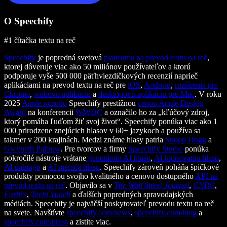
O Speechify
#1 čítačka textu na reč
Speechify
je popredná svetová
platforma na prevod textu na reč
,
ktorej dôveruje viac ako 50 miliónov používateľov a ktorú
podporuje vyše 500 000 päťhviezdičkových recenzií naprieč
aplikáciami na prevod textu na reč pre
iOS
,
Android
,
rozšírenie pre
Chrome
,
webovú aplikáciu
a
desktopovú aplikáciu pre Mac
. V roku
2025
Apple ocenilo
Speechify prestížnou
cenou Apple Design
Award
na konferencii
WWDC
a označilo ho za „kľúčový zdroj,
ktorý pomáha ľuďom žiť svoj život“. Speechify ponúka viac ako 1
000 prirodzene znejúcich hlasov v 60+ jazykoch a používa sa
takmer v 200 krajinách. Medzi známe hlasy patria
Snoop Dogg
a
Gwyneth Paltrow
. Pre tvorcov a firmy
Speechify Studio
ponúka
pokročilé nástroje vrátane
generátora AI hlasu
,
AI klonovania hlasu
,
AI dabingu
a
AI meniča hlasu
. Speechify zároveň poháňa špičkové
produkty pomocou svojho kvalitného a cenovo dostupného
API na
prevod textu na reč
. Objavilo sa v
The Wall Street Journal
,
CNBC
,
Forbes
,
TechCrunch
a ďalších popredných spravodajských
médiách. Speechify je najväčší poskytovateľ prevodu textu na reč
na svete. Navštívte
speechify.com/news
,
speechify.com/blog
a
speechify.com/press
a zistite viac.