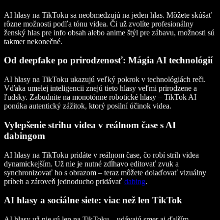
AI hlasy na TikToku sa neobmedzujú na jeden hlas. Môžete skúšať
rôzne možnosti podľa tónu videa. Či už zvolíte profesionálny
ženský hlas pre info obsah alebo anime štýl pre zábavu, možnosti sú
takmer nekonečné.
Od deepfake po prirodzenosť: Mágia AI technológií
AI hlasy na TikToku ukazujú veľký pokrok v technológiách reči.
Vďaka umelej inteligencii znejú tieto hlasy veľmi prirodzene a
ľudsky. Zabudnite na monotónne robotické hlasy – TikTok AI
ponúka autentický zážitok, ktorý posilní účinok videa.
Vylepšenie strihu videa v reálnom čase s AI
dabingom
AI hlasy na TikToku pridáte v reálnom čase, čo robí strih videa
dynamickejším. Už nie je nutné zdĺhavo editovať zvuk a
synchronizovať ho s obrazom – teraz môžete dolaďovať vizuálny
príbeh a zároveň jednoducho pridávať
dabing
.
AI hlasy a sociálne siete: viac než len TikTok
AI hlasy už nie sú len na TikToku – udávajú smer aj ďalším