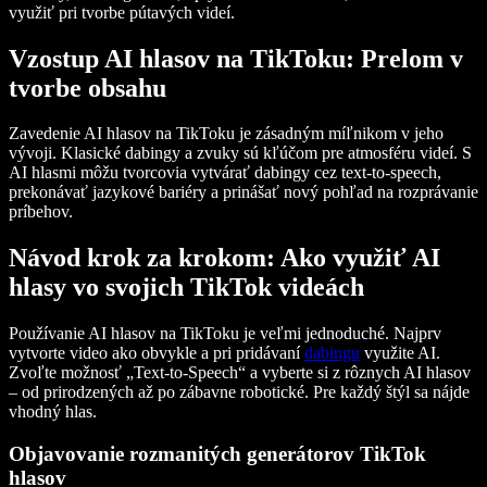
využiť pri tvorbe pútavých videí.
Vzostup AI hlasov na TikToku: Prelom v
tvorbe obsahu
Zavedenie AI hlasov na TikToku je zásadným míľnikom v jeho
vývoji. Klasické dabingy a zvuky sú kľúčom pre atmosféru videí. S
AI hlasmi môžu tvorcovia vytvárať dabingy cez text-to-speech,
prekonávať jazykové bariéry a prinášať nový pohľad na rozprávanie
príbehov.
Návod krok za krokom: Ako využiť AI
hlasy vo svojich TikTok videách
Používanie AI hlasov na TikToku je veľmi jednoduché. Najprv
vytvorte video ako obvykle a pri pridávaní
dabingu
využite AI.
Zvoľte možnosť „Text-to-Speech“ a vyberte si z rôznych AI hlasov
– od prirodzených až po zábavne robotické. Pre každý štýl sa nájde
vhodný hlas.
Objavovanie rozmanitých generátorov TikTok
hlasov