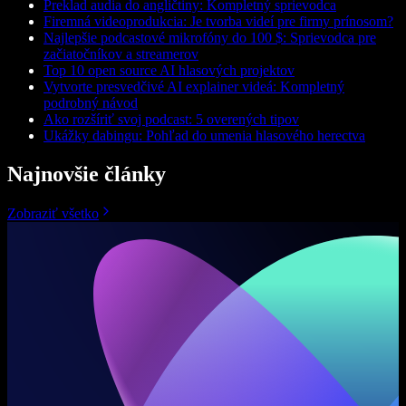
Preklad audia do angličtiny: Kompletný sprievodca
Firemná videoprodukcia: Je tvorba videí pre firmy prínosom?
Najlepšie podcastové mikrofóny do 100 $: Sprievodca pre
začiatočníkov a streamerov
Top 10 open source AI hlasových projektov
Vytvorte presvedčivé AI explainer videá: Kompletný
podrobný návod
Ako rozšíriť svoj podcast: 5 overených tipov
Ukážky dabingu: Pohľad do umenia hlasového herectva
Najnovšie články
Zobraziť všetko