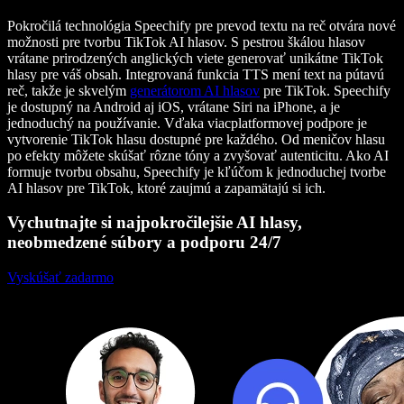
Pokročilá technológia Speechify pre prevod textu na reč otvára nové
možnosti pre tvorbu TikTok AI hlasov. S pestrou škálou hlasov
vrátane prirodzených anglických viete generovať unikátne TikTok
hlasy pre váš obsah. Integrovaná funkcia TTS mení text na pútavú
reč, takže je skvelým
generátorom AI hlasov
pre TikTok. Speechify
je dostupný na Android aj iOS, vrátane Siri na iPhone, a je
jednoduchý na používanie. Vďaka viacplatformovej podpore je
vytvorenie TikTok hlasu dostupné pre každého. Od meničov hlasu
po efekty môžete skúšať rôzne tóny a zvyšovať autenticitu. Ako AI
formuje tvorbu obsahu, Speechify je kľúčom k jednoduchej tvorbe
AI hlasov pre TikTok, ktoré zaujmú a zapamätajú si ich.
Vychutnajte si najpokročilejšie AI hlasy,
neobmedzené súbory a podporu 24/7
Vyskúšať zadarmo