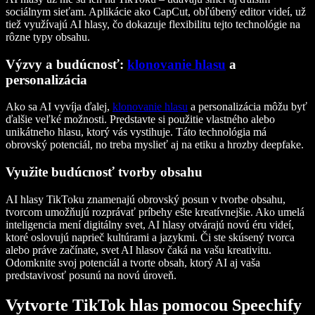
sociálnym sieťam. Aplikácie ako CapCut, obľúbený editor videí, už
tiež využívajú AI hlasy, čo dokazuje flexibilitu tejto technológie na
rôzne typy obsahu.
Výzvy a budúcnosť:
klonovanie hlasu
a
personalizácia
Ako sa AI vyvíja ďalej,
klonovanie hlasu
a personalizácia môžu byť
ďalšie veľké možnosti. Predstavte si použitie vlastného alebo
unikátneho hlasu, ktorý vás vystihuje. Táto technológia má
obrovský potenciál, no treba myslieť aj na etiku a hrozby deepfake.
Využite budúcnosť tvorby obsahu
AI hlasy TikToku znamenajú obrovský posun v tvorbe obsahu,
tvorcom umožňujú rozprávať príbehy ešte kreatívnejšie. Ako umelá
inteligencia mení digitálny svet, AI hlasy otvárajú novú éru videí,
ktoré oslovujú naprieč kultúrami a jazykmi. Či ste skúsený tvorca
alebo práve začínate, svet AI hlasov čaká na vašu kreativitu.
Odomknite svoj potenciál a tvorte obsah, ktorý AI aj vaša
predstavivosť posunú na novú úroveň.
Vytvorte TikTok hlas pomocou Speechify