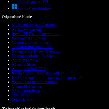
Stiahnuť pre macOS
Stiahnuť pre Windows
Odporúčané čítanie
Diktovanie a hlasové písanie
AI hlasový asistent
Prevod PDF na reč pre Android
Prehrávač textu na reč
Generátor ženského hlasu
Generátor mužského hlasu
Najlepšie čítačky pre dyslektikov
Generátor robotického hlasu
Anime hlas z textu
AI menič hlasu
Audio prehrávač PDF
Vie mi Google Docs čítať nahlas?
Rozšírenie pre Chrome na prevod textu na reč
Prevod textu na reč v hindčine
Čítanie PDF nahlas
AI generátor hlasu
Texto a Voz
Leitor de Texto
Zobraziť v iných jazykoch