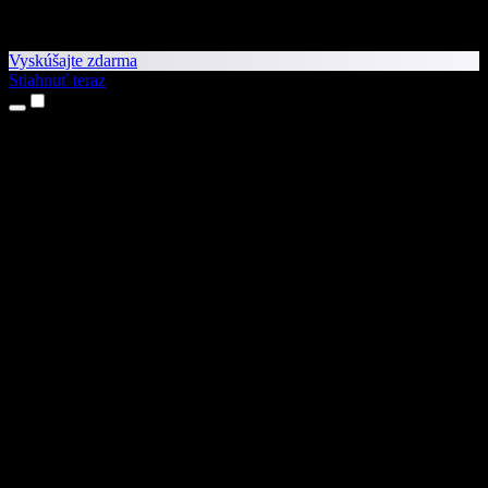
Vyskúšajte zdarma
Stiahnuť teraz
Produkty
Prevod textu na reč
Aplikácie pre iPhone a iPad
Aplikácia pre Android
Rozšírenie pre Chrome
Rozšírenie pre Edge
Webová aplikácia
Aplikácia pre Mac
Aplikácia pre Windows