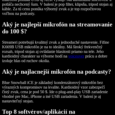
potláča nechcený šum. V balení je pop filter, klipsňa, tripod stojan aj
káble. Za tú cenu ponúka výborný zvuk a je top rozpočtovou
voľbou na podcasty.
Aký je najlepší mikrofón na streamovanie
do 100 $?
Streameri potrebujú kvalitný zvuk a jednoduché nastavenie.
Fifine
K669B
USB mikrofón je na to ideálny. Má široký frekvenčný
rozsah, tripod stojan aj ovládanie hlasitosti priamo na tele. Jeho
kardioidný charakter sa výborne hodí na
voiceover
prácu a dobre
izoluje hlas od ruchov okolia.
Aký je najlacnejší mikrofón na podcasty?
Blue Snowball iCE
je základný kondenzátorový mikrofón bez
výrazných kompromisov na kvalite. Kardioidný vzor zabezpečí
čistý zvuk, cena je pod 50 $. Ide o plug-and-play USB zariadenie
vhodné pre Mac, iPhone a iné USB zariadenia. V balení je aj
nastaviteľný stojan.
Top 8 softvérov/aplikácií na