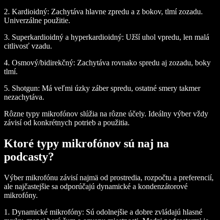
2.
Kardioidný:
Zachytáva hlavne zpredu a z bokov, tlmí zozadu.
Univerzálne použitie.
3.
Superkardioidný a hyperkardioidný:
Užší uhol vpredu, len malá
citlivosť vzadu.
4.
Osmový/bidirekčný:
Zachytáva rovnako spredu aj zozadu, boky
tlmí.
5.
Shotgun:
Má veľmi úzky záber spredu, ostatné smery takmer
nezachytáva.
Rôzne typy mikrofónov slúžia na rôzne účely. Ideálny výber vždy
závisí od konkrétnych potrieb a použitia.
Ktoré typy mikrofónov sú naj na
podcasty?
Výber mikrofónu závisí najmä od prostredia, rozpočtu a preferencií,
ale najčastejšie sa odporúčajú dynamické a kondenzátorové
mikrofóny.
1.
Dynamické mikrofóny:
Sú odolnejšie a dobre zvládajú hlasné