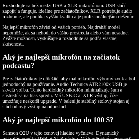
Rozhodujte sa tiež medzi USB a XLR mikrofónom. USB stačí
zapojiť a funguje, ideálne pre začiatočníkov. XLR potrebuje audio
rozhranie, ale ponúka vyššiu kvalitu a je profesionálnejším riešením.
Najlepší mikrofón závisí od vašich potrieb. Najdrahší model
nepomôže, ak sa nehodí do vášho prostredia alebo vám nesadne.
Zvážte možnosti, vyskúšajte a rozhodnite sa podľa vlastnej
skúsenosti.
Aký je najlepší mikrofón na začiatok
podcastu?
Pre začiatočníkov je dôležité, aby mal mikrofón výborný zvuk a bol
jednoduchý na používanie.
Audio-Technica ATR2100x-USB
je
skvelá voľba. Tento kardioidný mikrofón minimalizuje šum a
sústredí sa na hlas spredu. Má USB-C aj XLR výstup, čiže
umožňuje neskorší upgrade. V balení je stabilný stolový stojan aj
slúchadlový výstup na odposluch.
Aký je najlepší mikrofón do 100 $?
Samson Q2U
v tejto cenovej hladine vyčnieva. Dynamický
mikrofón ponúka USB aj XLR výstup. Má kardioidnú smerovosť a