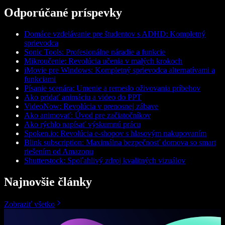
Odporúčané príspevky
Domáce vzdelávanie pre študentov s ADHD: Kompletný
sprievodca
Sonic Tools: Profesionálne náradie a funkcie
Mikroučenie: Revolúcia učenia v malých krokoch
iMovie pre Windows: Kompletný sprievodca alternatívami a
funkciami
Písanie scenára: Umenie a remeslo oživovania príbehov
Ako pridať animáciu a video do PPT
VideoNow: Revolúcia v prenosnej zábave
Ako animovať: Úvod pre začiatočníkov
Ako rýchlo napísať výskumnú prácu
Spoken.io: Revolúcia e-shopov s hlasovým nakupovaním
Blink subscription: Maximálna bezpečnosť domova so smart
riešením od Amazonu
Shutterstock: Spoľahlivý zdroj kvalitných vizuálov
Najnovšie články
Zobraziť všetko