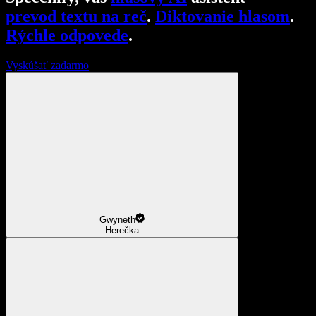
prevod textu na reč
.
Diktovanie hlasom
.
Rýchle odpovede
.
Vyskúšať zadarmo
Gwyneth
Herečka