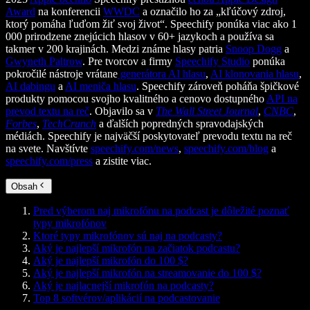
Award
na konferencii
WWDC
a označilo ho za „kľúčový zdroj,
ktorý pomáha ľuďom žiť svoj život“. Speechify ponúka viac ako 1
000 prirodzene znejúcich hlasov v 60+ jazykoch a používa sa
takmer v 200 krajinách. Medzi známe hlasy patria
Snoop Dogg
a
Gwyneth Paltrow
. Pre tvorcov a firmy
Speechify Studio
ponúka
pokročilé nástroje vrátane
generátora AI hlasu
,
AI klonovania hlasu
,
AI dabingu
a
AI meniča hlasu
. Speechify zároveň poháňa špičkové
produkty pomocou svojho kvalitného a cenovo dostupného
API na
prevod textu na reč
. Objavilo sa v
The Wall Street Journal
,
CNBC
,
Forbes
,
TechCrunch
a ďalších popredných spravodajských
médiách. Speechify je najväčší poskytovateľ prevodu textu na reč
na svete. Navštívte
speechify.com/news
,
speechify.com/blog
a
speechify.com/press
a zistite viac.
Obsah
Pred výberom naj mikrofónu na podcast je dôležité poznať
typy mikrofónov
Ktoré typy mikrofónov sú naj na podcasty?
Aký je najlepší mikrofón na začiatok podcastu?
Aký je najlepší mikrofón do 100 $?
Aký je najlepší mikrofón na streamovanie do 100 $?
Aký je najlacnejší mikrofón na podcasty?
Top 8 softvérov/aplikácií na podcastovanie