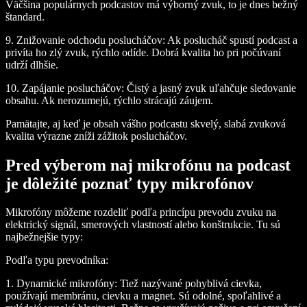
Väčšina populárnych podcastov má výborný zvuk, to je dnes bežný
štandard.
9.
Znižovanie odchodu poslucháčov:
Ak poslucháč spustí podcast a
privíta ho zlý zvuk, rýchlo odíde. Dobrá kvalita ho pri počúvaní
udrží dlhšie.
10.
Zapájanie poslucháčov:
Čistý a jasný zvuk uľahčuje sledovanie
obsahu. Ak nerozumejú, rýchlo strácajú záujem.
Pamätajte, aj keď je obsah vášho podcastu skvelý, slabá zvuková
kvalita výrazne zníži zážitok poslucháčov.
Pred výberom naj mikrofónu na podcast
je dôležité poznať typy mikrofónov
Mikrofóny môžeme rozdeliť podľa princípu prevodu zvuku na
elektrický signál, smerových vlastností alebo konštrukcie. Tu sú
najbežnejšie typy:
Podľa typu prevodníka:
1.
Dynamické mikrofóny:
Tiež nazývané pohyblivá cievka,
používajú membránu, cievku a magnet. Sú odolné, spoľahlivé a