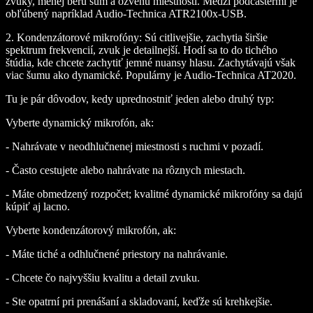
zvuky, menej berú šum a ozvenu miestnosti. Medzi podcastermi je
obľúbený napríklad Audio-Technica ATR2100x-USB.
2.
Kondenzátorové mikrofóny:
Sú citlivejšie, zachytia širšie
spektrum frekvencií, zvuk je detailnejší. Hodí sa to do tichého
štúdia, kde chcete zachytiť jemné nuansy hlasu. Zachytávajú však
viac šumu ako dynamické. Populárny je Audio-Technica AT2020.
Tu je pár dôvodov, kedy uprednostniť jeden alebo druhý typ:
Vyberte dynamický mikrofón, ak:
- Nahrávate v neodhlučnenej miestnosti s ruchmi v pozadí.
- Často cestujete alebo nahrávate na rôznych miestach.
- Máte obmedzený rozpočet; kvalitné dynamické mikrofóny sa dajú
kúpiť aj lacno.
Vyberte kondenzátorový mikrofón, ak:
- Máte tiché a odhlučnené priestory na nahrávanie.
- Chcete čo najvyššiu kvalitu a detail zvuku.
- Ste opatrní pri prenášaní a skladovaní, keďže sú krehkejšie.