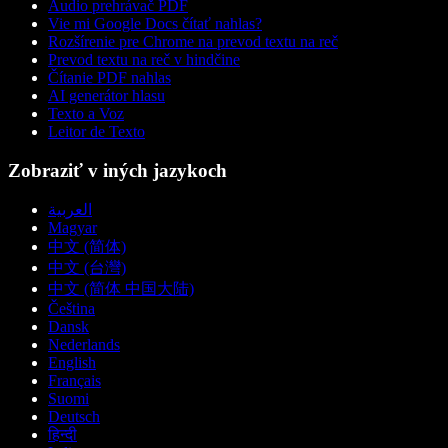
Audio prehrávač PDF
Vie mi Google Docs čítať nahlas?
Rozšírenie pre Chrome na prevod textu na reč
Prevod textu na reč v hindčine
Čítanie PDF nahlas
AI generátor hlasu
Texto a Voz
Leitor de Texto
Zobraziť v iných jazykoch
العربية
Magyar
中文 (简体)
中文 (台灣)
中文 (简体 中国大陆)
Čeština
Dansk
Nederlands
English
Français
Suomi
Deutsch
हिन्दी