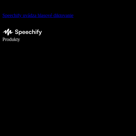
Speechify uvádza hlasové diktovanie
Píšte 5× rýchlejšie pomocou hlasového diktovania
Produkty
Zistiť viac