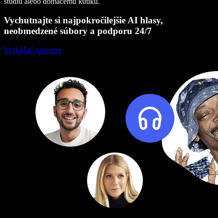
štúdiu alebo domácemu kútiku.
Vychutnajte si najpokročilejšie AI hlasy,
neobmedzené súbory a podporu 24/7
Vyskúšať zadarmo