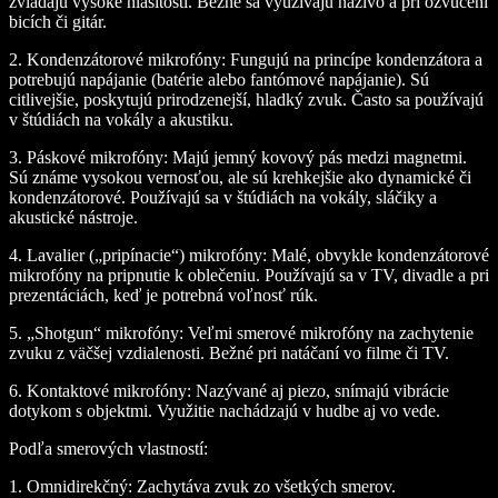
zvládajú vysoké hlasitosti. Bežne sa využívajú naživo a pri ozvučení
bicích či gitár.
2.
Kondenzátorové mikrofóny:
Fungujú na princípe kondenzátora a
potrebujú napájanie (batérie alebo fantómové napájanie). Sú
citlivejšie, poskytujú prirodzenejší, hladký zvuk. Často sa používajú
v štúdiách na vokály a akustiku.
3.
Páskové mikrofóny:
Majú jemný kovový pás medzi magnetmi.
Sú známe vysokou vernosťou, ale sú krehkejšie ako dynamické či
kondenzátorové. Používajú sa v štúdiách na vokály, sláčiky a
akustické nástroje.
4.
Lavalier („pripínacie“) mikrofóny:
Malé, obvykle kondenzátorové
mikrofóny na pripnutie k oblečeniu. Používajú sa v TV, divadle a pri
prezentáciách, keď je potrebná voľnosť rúk.
5.
„Shotgun“ mikrofóny:
Veľmi smerové mikrofóny na zachytenie
zvuku z väčšej vzdialenosti. Bežné pri natáčaní vo filme či TV.
6.
Kontaktové mikrofóny:
Nazývané aj piezo, snímajú vibrácie
dotykom s objektmi. Využitie nachádzajú v hudbe aj vo vede.
Podľa smerových vlastností:
1.
Omnidirekčný:
Zachytáva zvuk zo všetkých smerov.