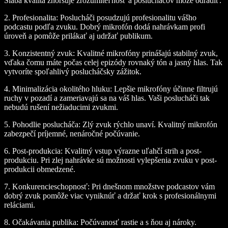
Slabá kvalita zhoršuje zrozumiteľnosť a poslucháčov môže odradiť.
2.
Profesionalita:
Poslucháči posudzujú profesionalitu vášho
podcastu podľa zvuku. Dobrý mikrofón dodá nahrávkam profi
úroveň a pomôže prilákať aj udržať publikum.
3.
Konzistentný zvuk:
Kvalitné mikrofóny prinášajú stabilný zvuk,
vďaka čomu máte počas celej epizódy rovnaký tón a jasný hlas. Tak
vytvoríte spoľahlivý poslucháčsky zážitok.
4.
Minimalizácia okolitého hluku:
Lepšie mikrofóny účinne filtrujú
ruchy v pozadí a zameriavajú sa na váš hlas. Vaši poslucháči tak
nebudú rušení nežiaducimi zvukmi.
5.
Pohodlie poslucháča:
Zlý zvuk rýchlo unaví. Kvalitný mikrofón
zabezpečí príjemné, nenáročné počúvanie.
6.
Post-produkcia:
Kvalitný vstup výrazne uľahčí strih a post-
produkciu. Pri zlej nahrávke sú možnosti vylepšenia zvuku v post-
produkcii obmedzené.
7.
Konkurencieschopnosť:
Pri dnešnom množstve podcastov vám
dobrý zvuk pomôže viac vyniknúť a držať krok s profesionálnymi
reláciami.
8.
Očakávania publika:
Počúvanosť rastie a s ňou aj nároky.