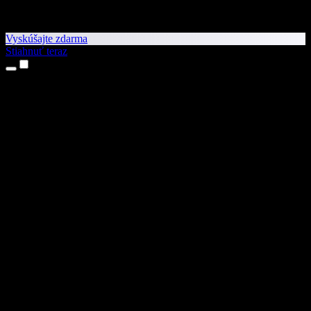
Vyskúšajte zdarma
Stiahnuť teraz
Produkty
Prevod textu na reč
Aplikácie pre iPhone a iPad
Aplikácia pre Android
Rozšírenie pre Chrome
Rozšírenie pre Edge
Webová aplikácia
Aplikácia pre Mac
Aplikácia pre Windows