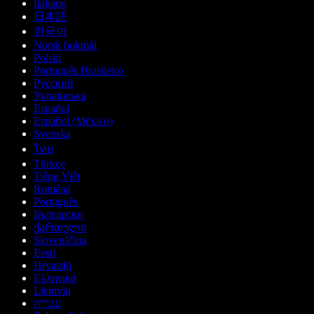
Italiano
日本語
한국어
Norsk bokmål
Polski
Português Brasileiro
Русский
Українська
Español
Español (México)
Svenska
ไทย
Türkçe
Tiếng Việt
Română
Português
Български
ქართული
Slovenščina
Eesti
Hrvatski
Ελληνικά
Lietuvių
עברית