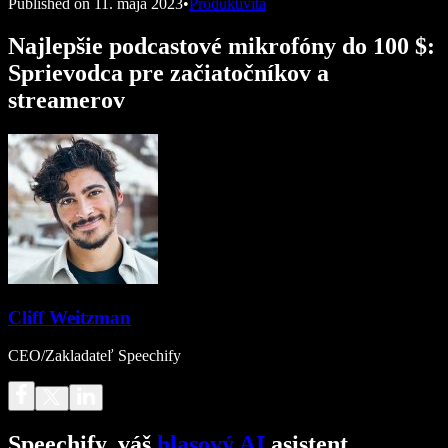
Published on
11. mája 2023
•
Produktivita
Najlepšie podcastové mikrofóny do 100 $:
Sprievodca pre začiatočníkov a
streamerov
Cliff Weitzman
CEO/Zakladateľ Speechify
Speechify, váš
hlasový AI
asistent