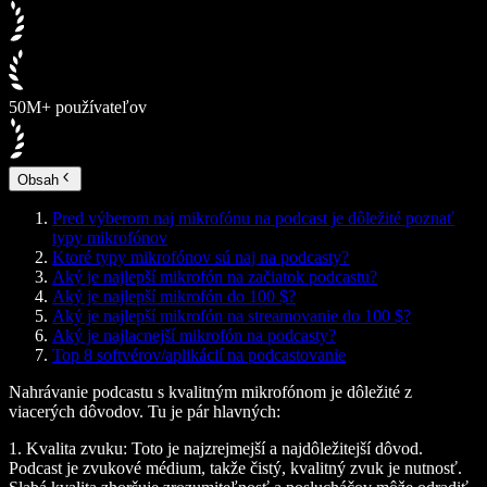
50M+ používateľov
Obsah
Pred výberom naj mikrofónu na podcast je dôležité poznať
typy mikrofónov
Ktoré typy mikrofónov sú naj na podcasty?
Aký je najlepší mikrofón na začiatok podcastu?
Aký je najlepší mikrofón do 100 $?
Aký je najlepší mikrofón na streamovanie do 100 $?
Aký je najlacnejší mikrofón na podcasty?
Top 8 softvérov/aplikácií na podcastovanie
Nahrávanie podcastu s kvalitným mikrofónom je dôležité z
viacerých dôvodov. Tu je pár hlavných:
1.
Kvalita zvuku:
Toto je najzrejmejší a najdôležitejší dôvod.
Podcast je zvukové médium, takže čistý, kvalitný zvuk je nutnosť.