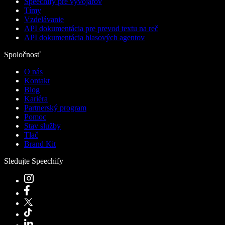
Speechify pre vývojárov
Tímy
Vzdelávanie
API dokumentácia pre prevod textu na reč
API dokumentácia hlasových agentov
Spoločnosť
O nás
Kontakt
Blog
Kariéra
Partnerský program
Pomoc
Stav služby
Tlač
Brand Kit
Sledujte Speechify