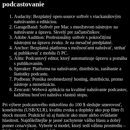
podcastovanie
Audacity:
Bezplatný open-source softvér s viackanálovým
nahrávaním a editáciou.
GarageBand:
Softvér pre Mac s množstvom nástrojov na
nahrávanie a úpravu. Skvelý pre začiatočníkov.
Adobe Audition:
Profesionálny softvér s pokročilými
nástrojmi na úpravu zvuku. Je na mesačné predplatné.
Anchor:
Bezplatná platforma s možnosťami nahrávať, strihať
aj publikovať z mobilu či PC.
Alitu:
Podcastový editor, ktorý automatizuje úpravu a pomáha
s publikovaním.
Spreaker:
Platforma na nahrávanie, distribúciu, zarábanie a
štatistiky podcastu.
Podbean:
Ponúka neobmedzený hosting, distribúciu, promo
nástroje a monetizáciu.
Zencastr:
Webová aplikácia na kvalitné nahrávanie podcastov,
každému hosťovi nahráva vlastnú stopu.
Pri výbere podcastového mikrofónu do 100 $ sledujte smerovosť,
konektivitu (USB/XLR), kvalitu zvuku a doplnky ako pop filter či
shock mount. Praktické sú aj funkcie ako mute alebo ovládanie
hlasitosti. Najdôležitejšie je jasné zachytenie vášho hlasu a dobrý
pomer cena/výkon. Vyberte si model, ktorý sedí vášmu prostrediu –