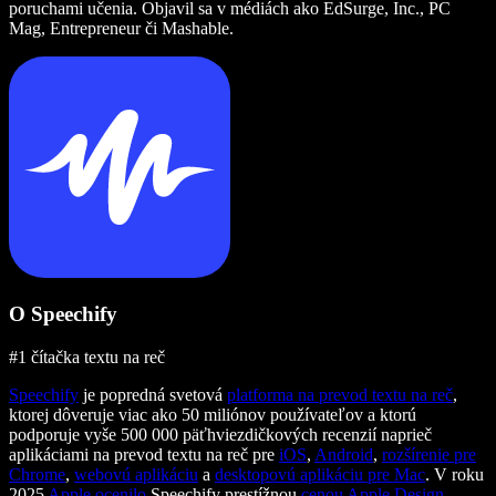
poruchami učenia. Objavil sa v médiách ako EdSurge, Inc., PC
Mag, Entrepreneur či Mashable.
O Speechify
#1 čítačka textu na reč
Speechify
je popredná svetová
platforma na prevod textu na reč
,
ktorej dôveruje viac ako 50 miliónov používateľov a ktorú
podporuje vyše 500 000 päťhviezdičkových recenzií naprieč
aplikáciami na prevod textu na reč pre
iOS
,
Android
,
rozšírenie pre
Chrome
,
webovú aplikáciu
a
desktopovú aplikáciu pre Mac
. V roku
2025
Apple ocenilo
Speechify prestížnou
cenou Apple Design