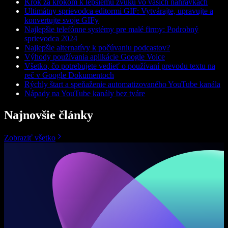
Krok za krokom k lepšiemu zvuku vo vašich nahrávkach
Ultimátny sprievodca editormi GIF: Vytvárajte, upravujte a
konvertujte svoje GIFy
Najlepšie telefónne systémy pre malé firmy: Podrobný
sprievodca 2024
Najlepšie alternatívy k počúvaniu podcastov?
Výhody používania aplikácie Google Voice
Všetko, čo potrebujete vedieť o používaní prevodu textu na
reč v Google Dokumentoch
Rýchly štart a speňaženie automatizovaného YouTube kanála
Nápady na YouTube kanály bez tváre
Najnovšie články
Zobraziť všetko