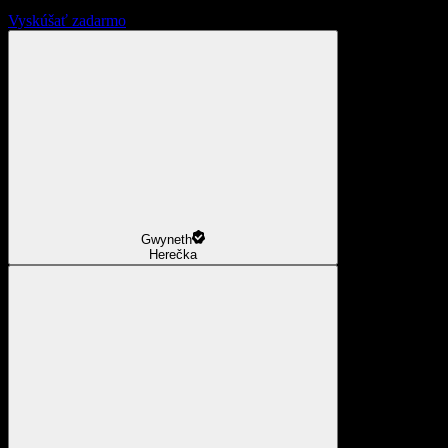
Vyskúšať zadarmo
Gwyneth
Herečka