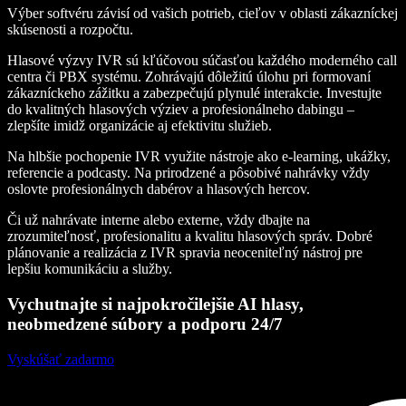
Výber softvéru závisí od vašich potrieb, cieľov v oblasti zákazníckej
skúsenosti a rozpočtu.
Hlasové výzvy IVR sú kľúčovou súčasťou každého moderného call
centra či PBX systému. Zohrávajú dôležitú úlohu pri formovaní
zákazníckeho zážitku a zabezpečujú plynulé interakcie. Investujte
do kvalitných hlasových výziev a profesionálneho dabingu –
zlepšíte imidž organizácie aj efektivitu služieb.
Na hlbšie pochopenie IVR využite nástroje ako e-learning, ukážky,
referencie a podcasty. Na prirodzené a pôsobivé nahrávky vždy
oslovte profesionálnych dabérov a hlasových hercov.
Či už nahrávate interne alebo externe, vždy dbajte na
zrozumiteľnosť, profesionalitu a kvalitu hlasových správ. Dobré
plánovanie a realizácia z IVR spravia neoceniteľný nástroj pre
lepšiu komunikáciu a služby.
Vychutnajte si najpokročilejšie AI hlasy,
neobmedzené súbory a podporu 24/7
Vyskúšať zadarmo