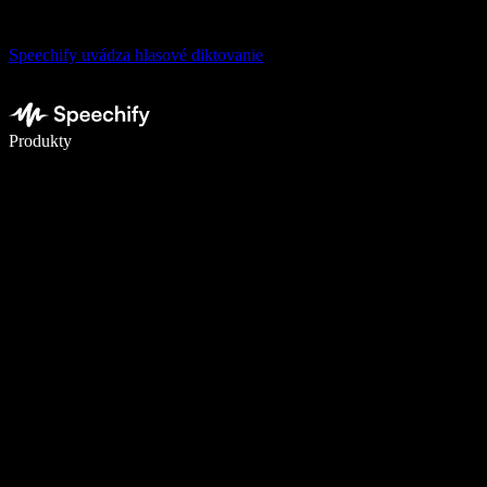
Speechify uvádza hlasové diktovanie
Píšte 5× rýchlejšie pomocou hlasového diktovania
Produkty
Zistiť viac