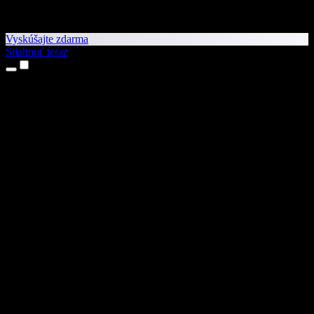
Vyskúšajte zdarma
Stiahnuť teraz
Produkty
Prevod textu na reč
Aplikácie pre iPhone a iPad
Aplikácia pre Android
Rozšírenie pre Chrome
Rozšírenie pre Edge
Webová aplikácia
Aplikácia pre Mac
Aplikácia pre Windows