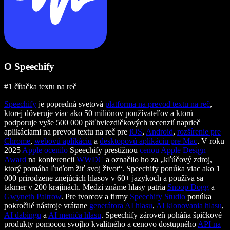
O Speechify
#1 čítačka textu na reč
Speechify
je popredná svetová
platforma na prevod textu na reč
,
ktorej dôveruje viac ako 50 miliónov používateľov a ktorú
podporuje vyše 500 000 päťhviezdičkových recenzií naprieč
aplikáciami na prevod textu na reč pre
iOS
,
Android
,
rozšírenie pre
Chrome
,
webovú aplikáciu
a
desktopovú aplikáciu pre Mac
. V roku
2025
Apple ocenilo
Speechify prestížnou
cenou Apple Design
Award
na konferencii
WWDC
a označilo ho za „kľúčový zdroj,
ktorý pomáha ľuďom žiť svoj život“. Speechify ponúka viac ako 1
000 prirodzene znejúcich hlasov v 60+ jazykoch a používa sa
takmer v 200 krajinách. Medzi známe hlasy patria
Snoop Dogg
a
Gwyneth Paltrow
. Pre tvorcov a firmy
Speechify Studio
ponúka
pokročilé nástroje vrátane
generátora AI hlasu
,
AI klonovania hlasu
,
AI dabingu
a
AI meniča hlasu
. Speechify zároveň poháňa špičkové
produkty pomocou svojho kvalitného a cenovo dostupného
API na