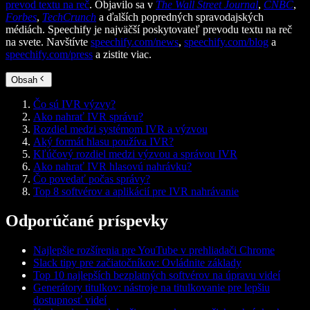
prevod textu na reč
. Objavilo sa v
The Wall Street Journal
,
CNBC
,
Forbes
,
TechCrunch
a ďalších popredných spravodajských
médiách. Speechify je najväčší poskytovateľ prevodu textu na reč
na svete. Navštívte
speechify.com/news
,
speechify.com/blog
a
speechify.com/press
a zistite viac.
Obsah
Čo sú IVR výzvy?
Ako nahrať IVR správu?
Rozdiel medzi systémom IVR a výzvou
Aký formát hlasu používa IVR?
Kľúčový rozdiel medzi výzvou a správou IVR
Ako nahrať IVR hlasovú nahrávku?
Čo povedať počas správy?
Top 8 softvérov a aplikácií pre IVR nahrávanie
Odporúčané príspevky
Najlepšie rozšírenia pre YouTube v prehliadači Chrome
Slack tipy pre začiatočníkov: Ovládnite základy
Top 10 najlepších bezplatných softvérov na úpravu videí
Generátory titulkov: nástroje na titulkovanie pre lepšiu
dostupnosť videí