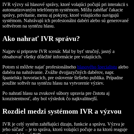
IVR výzvy sú hlasové správy, ktoré volajúci počujú pri interakcii s
automatizovaným telefónnym systémom. Môžu zahŕňať čakacie
správy, privítanie, menu aj pokyny, ktoré volajúceho navigujú
systémom. Nahrávajú ich profesionálni dabéri alebo sú generované
softvérom na syntézu hlasu.
Ako nahrať IVR správu?
Najprv si pripravte IVR scenár. Mal by byť stručný, jasný a
obsahovať všetky dôležité informácie pre volajúcich.
Potom si môžete najať profesionálneho
hlasového špecialistu
alebo
dabéra na nahrávanie. Zvážte dvojjazyčných dabérov, napr.
španielsky hovoriacich, pre oslovenie širšieho publika. Prípadne
použite softvér na syntézu hlasu na vytvorenie výziev.
Po nahratí hlasu sa zvukové súbory upravia pre čistotu aj
konzistentnosť, aby bol výsledok čo najkvalitnejší.
Rozdiel medzi systémom IVR a výzvou
IVR je celý systém zahŕňajúci dizajn, funkcie a správu. Výzva je
jeho súčasť – je to správa, ktorú volajúci počuje a na ktorú reaguje