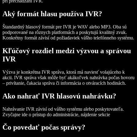
pri prechádzaní IVR.
Aký formát hlasu používa IVR?
Štandardný hlasový formát pre IVR je WAV alebo MP3. Oba sú
podporované na rôznych platformách a poskytujú kvalitný zvuk.
Konkrétny formát závisí od požiadaviek vášho telefónneho systému.
Kľúčový rozdiel medzi výzvou a správou
IVR
Výzva je konkrétna IVR správa, ktorá má naviesť volajúceho k
akcii. IVR správa však môže byť akákoľvek nahrávka počas hovoru
– privítanie, čakacia správa či informácia o otváracích hodinách.
Ako nahrať IVR hlasovú nahrávku?
Nahrávanie IVR závisí od vášho systému alebo poskytovateľa.
Zvyčajne ide o prístup do administrácie, nájdenie sekcie
Čo povedať počas správy?