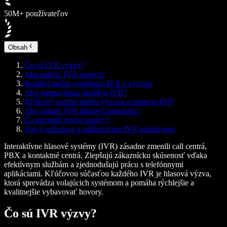
50M+ používateľov
Obsah
Čo sú IVR výzvy?
Ako nahrať IVR správu?
Rozdiel medzi systémom IVR a výzvou
Aký formát hlasu používa IVR?
Kľúčový rozdiel medzi výzvou a správou IVR
Ako nahrať IVR hlasovú nahrávku?
Čo povedať počas správy?
Top 8 softvérov a aplikácií pre IVR nahrávanie
Interaktívne hlasové systémy (IVR) zásadne zmenili call centrá,
PBX a kontaktné centrá. Zlepšujú zákaznícku skúsenosť vďaka
efektívnym službám a zjednodušujú prácu s telefónnymi
aplikáciami. Kľúčovou súčasťou každého IVR je hlasová výzva,
ktorá sprevádza volajúcich systémom a pomáha rýchlejšie a
kvalitnejšie vybavovať hovory.
Čo sú IVR výzvy?