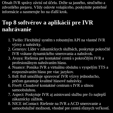
Obsah IVR správy závisí od účelu. Držte sa jasného, stručného a
zdvorilého prejavu. Vždy oslovte volajúceho, poskytnite potrebné
informácie a nasmerujte ho na ďalší krok.
Top 8 softvérov a aplikácií pre IVR
nahrávanie
Twilio:
Flexibilný systém s robustným API na vlastné IVR
výzvy a nahrávky.
Genesys:
Líder v zákazníckych službách, poskytuje pokročilé
IVR vrátane dynamického smerovania a nahrávok.
Avaya:
Riešenia pre kontaktné centrá s pokročilým IVR a
profesionálnym nahrávaním hlasu.
Nuance:
Ponúka IVR a virtuálnu obsluhu s vyspelým TTS a
rozpoznávaním hlasu pre viac jazykov.
8x8:
8x8 umožňuje spravovať IVR výzvy jednoducho,
pričom garantuje kvalitné hlasové nahrávky.
Five9:
Cloudové kontaktné centrum s IVR a silnou
samoobsluhou.
Aspect:
Poskytuje IVR aj asistovanú službu pre čo najlepší
zákaznícky zážitok.
NICE inContact:
Riešenie na IVR a ACD smerovanie a
samoobslužné možnosti, vhodné pre centrá rôznych veľkostí.