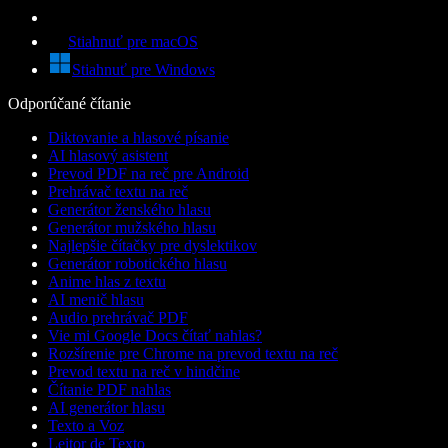
Stiahnuť pre macOS
Stiahnuť pre Windows
Odporúčané čítanie
Diktovanie a hlasové písanie
AI hlasový asistent
Prevod PDF na reč pre Android
Prehrávač textu na reč
Generátor ženského hlasu
Generátor mužského hlasu
Najlepšie čítačky pre dyslektikov
Generátor robotického hlasu
Anime hlas z textu
AI menič hlasu
Audio prehrávač PDF
Vie mi Google Docs čítať nahlas?
Rozšírenie pre Chrome na prevod textu na reč
Prevod textu na reč v hindčine
Čítanie PDF nahlas
AI generátor hlasu
Texto a Voz
Leitor de Texto