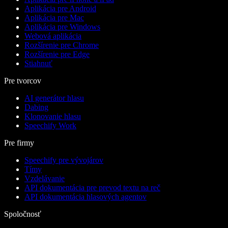
Aplikácia pre Android
Aplikácia pre Mac
Aplikácia pre Windows
Webová aplikácia
Rozšírenie pre Chrome
Rozšírenie pre Edge
Stiahnuť
Pre tvorcov
AI generátor hlasu
Dabing
Klonovanie hlasu
Speechify Work
Pre firmy
Speechify pre vývojárov
Tímy
Vzdelávanie
API dokumentácia pre prevod textu na reč
API dokumentácia hlasových agentov
Spoločnosť