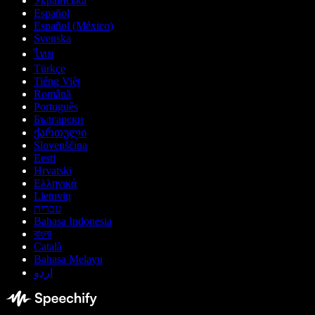
Українська
Español
Español (México)
Svenska
ไทย
Türkçe
Tiếng Việt
Română
Português
Български
ქართული
Slovenščina
Eesti
Hrvatski
Ελληνικά
Lietuvių
עברית
Bahasa Indonesia
বাংলা
Català
Bahasa Melayu
اردو