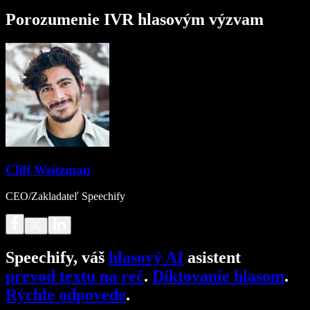
Porozumenie IVR hlasovým výzvam
Cliff Weitzman
CEO/Zakladateľ Speechify
Speechify, váš
hlasový AI
asistent
prevod textu na reč
.
Diktovanie hlasom
.
Rýchle odpovede
.