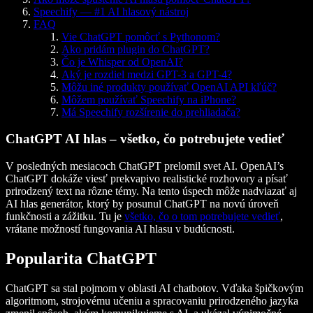
Speechify — #1 AI hlasový nástroj
FAQ
Vie ChatGPT pomôcť s Pythonom?
Ako pridám plugin do ChatGPT?
Čo je Whisper od OpenAI?
Aký je rozdiel medzi GPT-3 a GPT-4?
Môžu iné produkty používať OpenAI API kľúč?
Môžem používať Speechify na iPhone?
Má Speechify rozšírenie do prehliadača?
ChatGPT AI hlas – všetko, čo potrebujete vedieť
V posledných mesiacoch ChatGPT prelomil svet AI. OpenAI’s
ChatGPT dokáže viesť prekvapivo realistické rozhovory a písať
prirodzený text na rôzne témy. Na tento úspech môže nadviazať aj
AI hlas generátor, ktorý by posunul ChatGPT na novú úroveň
funkčnosti a zážitku. Tu je
všetko, čo o tom potrebujete vedieť
,
vrátane možností fungovania AI hlasu v budúcnosti.
Popularita ChatGPT
ChatGPT sa stal pojmom v oblasti AI chatbotov. Vďaka špičkovým
algoritmom, strojovému učeniu a spracovaniu prirodzeného jazyka