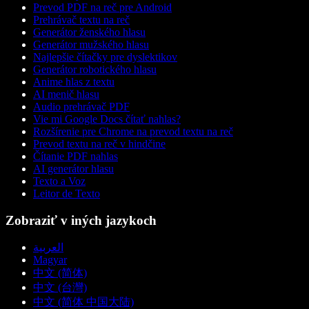
Prevod PDF na reč pre Android
Prehrávač textu na reč
Generátor ženského hlasu
Generátor mužského hlasu
Najlepšie čítačky pre dyslektikov
Generátor robotického hlasu
Anime hlas z textu
AI menič hlasu
Audio prehrávač PDF
Vie mi Google Docs čítať nahlas?
Rozšírenie pre Chrome na prevod textu na reč
Prevod textu na reč v hindčine
Čítanie PDF nahlas
AI generátor hlasu
Texto a Voz
Leitor de Texto
Zobraziť v iných jazykoch
العربية
Magyar
中文 (简体)
中文 (台灣)
中文 (简体 中国大陆)