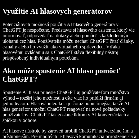
Využitie AI hlasových generátorov
Potenciálnych možností použitia AI hlasového generátora v
ChatGPT je nespočetne. Predstavte si hlasového asistenta, ktorý vie
informovať, odpovedať na dotazy alebo pomôcť s každodennými
úlohami cez hlas. Používatelia môžu nechať ChatGPT čítať články,
e-maily alebo ho využiť ako virtuálneho sprievodcu. Vďaka
hlasovému ovládaniu sa z ChatGPT stáva flexibilný nástroj
prispôsobený individuálnym potrebám.
Ako môže spustenie AI hlasu pomôcť
ChatGPT?
Spustenie AI hlasu prinesie ChatGPT aj používateľom množstvo
výhod – rozšíri jeho možnosti a ešte viac ho priblíži firmám aj
jednotlivcom. Hlasová interakcia je čoraz populárnejšia, takže AI
hlas generátor umožní ChatGPT reagovať na nové požiadavky
používateľov. ChatGPT tak zostane lídrom v AI konverzáciách a
špičkou v odbore.
AI hlasové nástroje by zároveň urobili ChatGPT univerzálnejším a
prístupnejším. Pre mnohých je hlasová komunikácia prirodzenejšia a