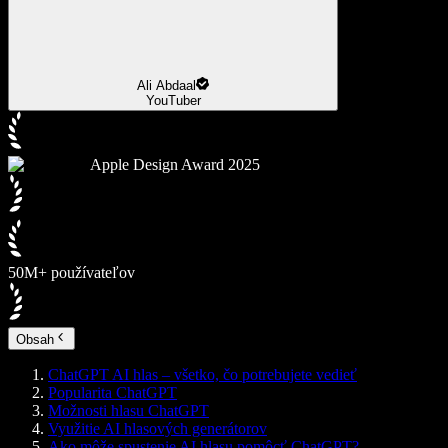
Ali Abdaal
YouTuber
Apple Design Award 2025
50M+ používateľov
Obsah
ChatGPT AI hlas – všetko, čo potrebujete vedieť
Popularita ChatGPT
Možnosti hlasu ChatGPT
Využitie AI hlasových generátorov
Ako môže spustenie AI hlasu pomôcť ChatGPT?