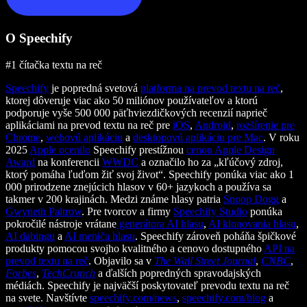
O Speechify
#1 čítačka textu na reč
Speechify
je popredná svetová
platforma na prevod textu na reč
,
ktorej dôveruje viac ako 50 miliónov používateľov a ktorú
podporuje vyše 500 000 päťhviezdičkových recenzií naprieč
aplikáciami na prevod textu na reč pre
iOS
,
Android
,
rozšírenie pre
Chrome
,
webovú aplikáciu
a
desktopovú aplikáciu pre Mac
. V roku
2025
Apple ocenilo
Speechify prestížnou
cenou Apple Design
Award
na konferencii
WWDC
a označilo ho za „kľúčový zdroj,
ktorý pomáha ľuďom žiť svoj život“. Speechify ponúka viac ako 1
000 prirodzene znejúcich hlasov v 60+ jazykoch a používa sa
takmer v 200 krajinách. Medzi známe hlasy patria
Snoop Dogg
a
Gwyneth Paltrow
. Pre tvorcov a firmy
Speechify Studio
ponúka
pokročilé nástroje vrátane
generátora AI hlasu
,
AI klonovania hlasu
,
AI dabingu
a
AI meniča hlasu
. Speechify zároveň poháňa špičkové
produkty pomocou svojho kvalitného a cenovo dostupného
API na
prevod textu na reč
. Objavilo sa v
The Wall Street Journal
,
CNBC
,
Forbes
,
TechCrunch
a ďalších popredných spravodajských
médiách. Speechify je najväčší poskytovateľ prevodu textu na reč
na svete. Navštívte
speechify.com/news
,
speechify.com/blog
a