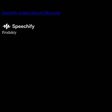
Speechify uvádza hlasové diktovanie
Píšte 5× rýchlejšie pomocou hlasového diktovania
Produkty
Zistiť viac