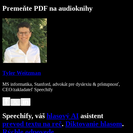
Premeňte PDF na audioknihy
Tyler Weitzman
MS informatika, Stanford, advokát pre dyslexiu & prístupnosť,
CEO/zakladateľ Speechify
Speechify, váš
hlasový AI
asistent
prevod textu na reč
.
Diktovanie hlasom
.
Rýchle odpovede
.