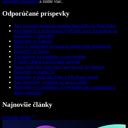
speechify.com/press
a zistite viac.
Odporúčané príspevky
Aké exportné možnosti ponúka Speechify AI Note Taker
Ako študenti a profesionáli využívajú nové AI nástroje na
poznámky v Speechify
Speechify vs Fathom
Prečo je budúcnosťou hlasové zapisovanie poznámok
Speechify vs Tactiq
Top nástroje na korektúry a copywriting
Výhody čítania a počúvania zároveň
Prečo Speechify šetrí viac času ako iné AI nástroje
Speechify vs Turbo AI
Speechify je lepší než Edge a iOS Read Aloud
Ako Speechify využijete na správu úloh?
Speechify vs Confluence: Čo je lepšie pre produktivitu a
prácu s hlasom?
Najnovšie články
Zobraziť všetko