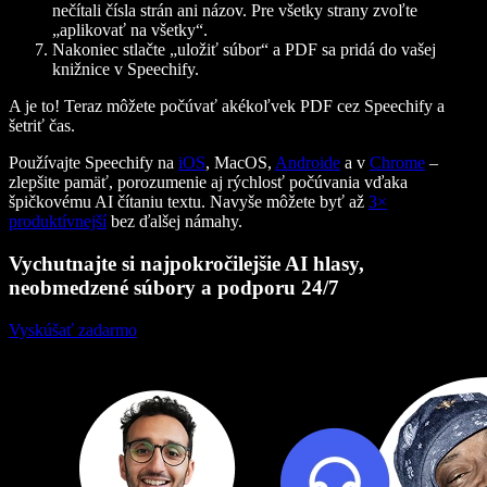
nečítali čísla strán ani názov. Pre všetky strany zvoľte
„aplikovať na všetky“.
Nakoniec stlačte „uložiť súbor“ a PDF sa pridá do vašej
knižnice v Speechify.
A je to! Teraz môžete počúvať akékoľvek PDF cez Speechify a
šetriť čas.
Používajte Speechify na
iOS
, MacOS,
Androide
a v
Chrome
–
zlepšite pamäť, porozumenie aj rýchlosť počúvania vďaka
špičkovému AI čítaniu textu. Navyše môžete byť až
3×
produktívnejší
bez ďalšej námahy.
Vychutnajte si najpokročilejšie AI hlasy,
neobmedzené súbory a podporu 24/7
Vyskúšať zadarmo