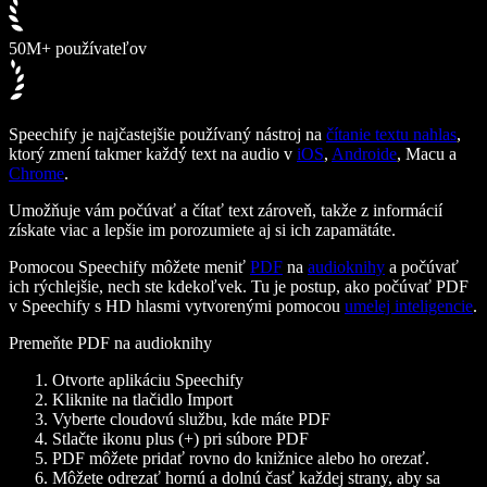
50M+ používateľov
Speechify je najčastejšie používaný nástroj na
čítanie textu nahlas
,
ktorý zmení takmer každý text na audio v
iOS
,
Androide
, Macu a
Chrome
.
Umožňuje vám počúvať a čítať text zároveň, takže z informácií
získate viac a lepšie im porozumiete aj si ich zapamätáte.
Pomocou Speechify môžete meniť
PDF
na
audioknihy
a počúvať
ich rýchlejšie, nech ste kdekoľvek. Tu je postup, ako počúvať PDF
v Speechify s HD hlasmi vytvorenými pomocou
umelej inteligencie
.
Premeňte PDF na audioknihy
Otvorte aplikáciu Speechify
Kliknite na tlačidlo Import
Vyberte cloudovú službu, kde máte PDF
Stlačte ikonu plus (+) pri súbore PDF
PDF môžete pridať rovno do knižnice alebo ho orezať.
Môžete odrezať hornú a dolnú časť každej strany, aby sa