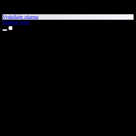
Vyskúšajte zdarma
Stiahnuť teraz
Produkty
Prevod textu na reč
Aplikácie pre iPhone a iPad
Aplikácia pre Android
Rozšírenie pre Chrome
Rozšírenie pre Edge
Webová aplikácia
Aplikácia pre Mac
Aplikácia pre Windows