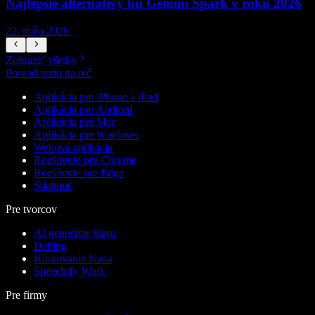
Najlepšie alternatívy ku Gemini Spark v roku 2026
22. mája 2026
1
Zobraziť všetko
Prevod textu na reč
Aplikácia pre iPhone a iPad
Aplikácia pre Android
Aplikácia pre Mac
Aplikácia pre Windows
Webová aplikácia
Rozšírenie pre Chrome
Rozšírenie pre Edge
Stiahnuť
Pre tvorcov
AI generátor hlasu
Dabing
Klonovanie hlasu
Speechify Work
Pre firmy