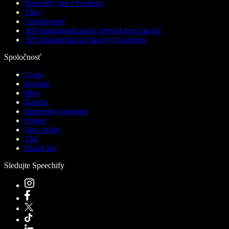
Speechify pre vývojárov
Tímy
Vzdelávanie
API dokumentácia pre prevod textu na reč
API dokumentácia hlasových agentov
Spoločnosť
O nás
Kontakt
Blog
Kariéra
Partnerský program
Pomoc
Stav služby
Tlač
Brand Kit
Sledujte Speechify