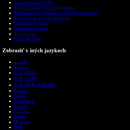
Audio prehrávač PDF
Vie mi Google Docs čítať nahlas?
Rozšírenie pre Chrome na prevod textu na reč
Prevod textu na reč v hindčine
Čítanie PDF nahlas
AI generátor hlasu
Texto a Voz
Leitor de Texto
Zobraziť v iných jazykoch
العربية
Magyar
中文 (简体)
中文 (台灣)
中文 (简体 中国大陆)
Čeština
Dansk
Nederlands
English
Français
Suomi
Deutsch
हिन्दी