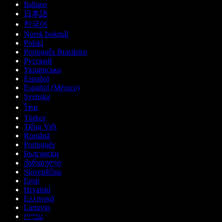
Italiano
日本語
한국어
Norsk bokmål
Polski
Português Brasileiro
Русский
Українська
Español
Español (México)
Svenska
ไทย
Türkçe
Tiếng Việt
Română
Português
Български
ქართული
Slovenščina
Eesti
Hrvatski
Ελληνικά
Lietuvių
עברית