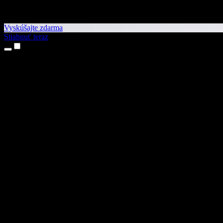
Vyskúšajte zdarma
Stiahnuť teraz
Produkty
Prevod textu na reč
Aplikácie pre iPhone a iPad
Aplikácia pre Android
Rozšírenie pre Chrome
Rozšírenie pre Edge
Webová aplikácia
Aplikácia pre Mac
Aplikácia pre Windows