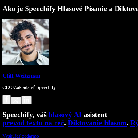
Ako je Speechify Hlasové Písanie a Diktov
Cliff Weitzman
CEO/Zakladateľ Speechify
Speechify, váš
hlasový AI
asistent
prevod textu na reč
.
Diktovanie hlasom
.
Rý
Vyskúšať zadarmo