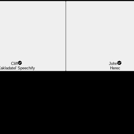
Cliff
John
akladateľ Speechify
Herec