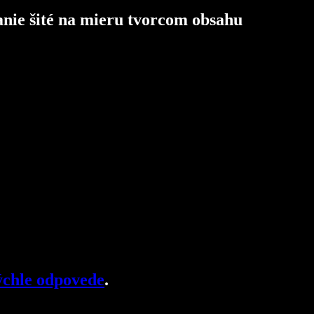
anie šité na mieru tvorcom obsahu
chle odpovede
.