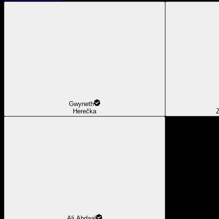
Gwyneth
Herečka
Z
Ali Abdaal