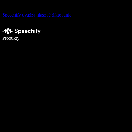
Speechify uvádza hlasové diktovanie
Píšte 5× rýchlejšie pomocou hlasového diktovania
Produkty
Zistiť viac