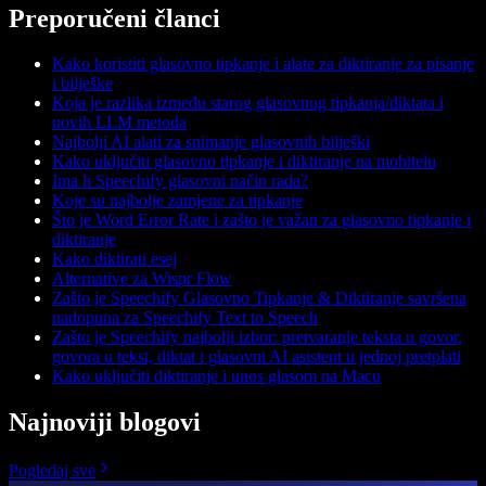
Preporučeni članci
Kako koristiti glasovno tipkanje i alate za diktiranje za pisanje
i bilješke
Koja je razlika između starog glasovnog tipkanja/diktata i
novih LLM metoda
Najbolji AI alati za snimanje glasovnih bilješki
Kako uključiti glasovno tipkanje i diktiranje na mobitelu
Ima li Speechify glasovni način rada?
Koje su najbolje zamjene za tipkanje
Što je Word Error Rate i zašto je važan za glasovno tipkanje i
diktiranje
Kako diktirati esej
Alternative za Wispr Flow
Zašto je Speechify Glasovno Tipkanje & Diktiranje savršena
nadopuna za Speechify Text to Speech
Zašto je Speechify najbolji izbor: pretvaranje teksta u govor,
govora u tekst, diktat i glasovni AI asistent u jednoj pretplati
Kako uključiti diktiranje i unos glasom na Macu
Najnoviji blogovi
Pogledaj sve