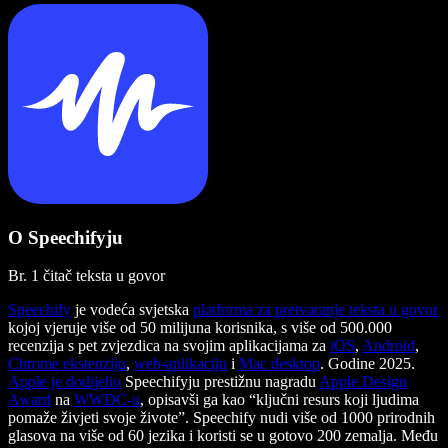
O Speechifyju
Br. 1 čitač teksta u govor
Speechify
je vodeća svjetska
platforma za pretvaranje teksta u govor
kojoj vjeruje više od 50 milijuna korisnika, s više od 500.000
recenzija s pet zvjezdica na svojim aplikacijama za
iOS
,
Android
,
Chrome ekstenziju
,
web-aplikaciju
i
Mac desktop
. Godine 2025.
Apple je dodijelio
Speechifyju prestižnu nagradu
Apple Design
Award
na
WWDC-u
, opisavši ga kao “ključni resurs koji ljudima
pomaže živjeti svoje živote”. Speechify nudi više od 1000 prirodnih
glasova na više od 60 jezika i koristi se u gotovo 200 zemalja. Među