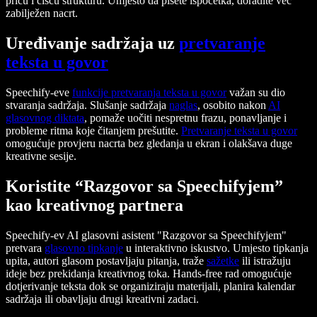
priču i čišću strukturu. Umjesto da pišete ispočetka, doradite već
zabilježen nacrt.
Uređivanje sadržaja uz
pretvaranje
teksta u govor
Speechify-eve
funkcije pretvaranja teksta u govor
važan su dio
stvaranja sadržaja.
Slušanje sadržaja
naglas
, osobito nakon
AI
glasovnog diktata
, pomaže uočiti nespretnu frazu, ponavljanje i
probleme ritma koje čitanjem prešutite.
Pretvaranje teksta u govor
omogućuje provjeru nacrta bez gledanja u ekran i olakšava duge
kreativne sesije.
Koristite “Razgovor sa Speechifyjem”
kao kreativnog partnera
Speechify-ev AI glasovni asistent "Razgovor sa Speechifyjem"
pretvara
glasovno tipkanje
u interaktivno iskustvo. Umjesto tipkanja
upita, autori glasom postavljaju pitanja, traže
sažetke
ili istražuju
ideje bez prekidanja kreativnog toka. Hands-free rad omogućuje
dotjerivanje teksta dok se organiziraju materijali, planira kalendar
sadržaja ili obavljaju drugi kreativni zadaci.