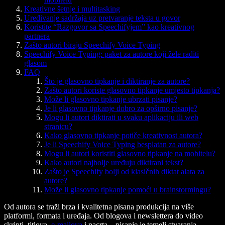
Kreativne šetnje i multitasking
Uređivanje sadržaja uz pretvaranje teksta u govor
Koristite “Razgovor sa Speechifyjem” kao kreativnog
partnera
Zašto autori biraju Speechify Voice Typing
Speechify Voice Typing: paket za autore koji žele raditi
glasom
FAQ
Što je glasovno tipkanje i diktiranje za autore?
Zašto autori koriste glasovno tipkanje umjesto tipkanja?
Može li glasovno tipkanje ubrzati pisanje?
Je li glasovno tipkanje dobro za opširno pisanje?
Mogu li autori diktirati u svaku aplikaciju ili web
stranicu?
Kako glasovno tipkanje potiče kreativnost autora?
Je li Speechify Voice Typing besplatan za autore?
Mogu li autori koristiti glasovno tipkanje na mobitelu?
Kako autori najbolje uređuju diktirani tekst?
Zašto je Speechify bolji od klasičnih diktat alata za
autore?
Može li glasovno tipkanje pomoći u brainstormingu?
Od autora se traži brza i kvalitetna pisana produkcija na više
platformi, formata i uređaja. Od blogova i newslettera do video
skripti, titlova,
e-mailova
i nacrta – pisanje je temelj stvaranja