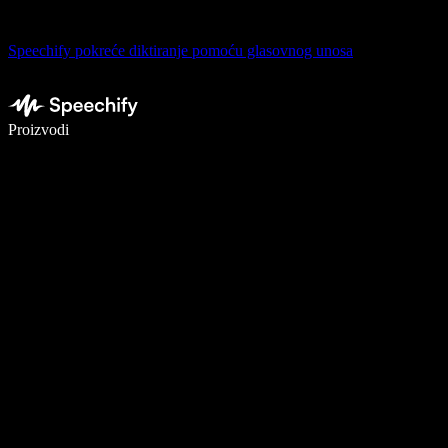
Speechify pokreće diktiranje pomoću glasovnog unosa
Pišite 5× brže uz glasovno diktiranje
Proizvodi
Saznajte više