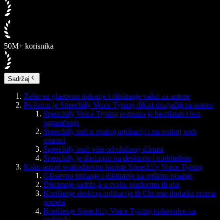
50M+ korisnika
Sadržaj
Zašto su glasovno tipkanje i diktiranje važni za autore
Po čemu je Speechify Voice Typing diktat drugačiji za autore
Speechify Voice Typing potpuno je besplatan i bez
ograničenja
Speechify radi u svakoj aplikaciji i na svakoj web
stranici
Speechify nudi više od običnog diktata
Speechify je dostupan na desktopu i mobitelima
Kako autori svakodnevno koriste Speechify Voice Typing
Glasovno tipkanje i diktiranje za opširno pisanje
Diktiranje sadržaja u svaku platformu ili alat
Korištenje desktop aplikacije ili Chrome dodatka prema
potrebi
Korištenje Speechify Voice Typing tipkovnice na
mobitelu