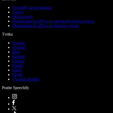
Speechify za programere
Timovi
Obrazovanje
Dokumentacija API-ja za pretvaranje teksta u govor
Dokumentacija API-ja za glasovne agente
Tvrtka
O nama
Kontakt
Blog
Karijere
Partneri
Pomoć
Status
Mediji
Vizualni identitet
Pratite Speechify