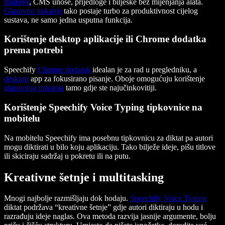
mailove
, CMS unose, prijedloge i bilješke bez mijenjanja alata.
Glasovno tipkanje
tako postaje turbo za produktivnost cijelog
sustava, ne samo jedna usputna funkcija.
Korištenje desktop aplikacije ili Chrome dodatka
prema potrebi
Speechify
Chrome dodatak
idealan je za rad u pregledniku, a
desktop
app za fokusirano pisanje. Oboje omogućuju korištenje
glasovnog tipkanja
tamo gdje ste najučinkovitiji.
Korištenje Speechify Voice Typing tipkovnice na
mobitelu
Na mobitelu Speechify ima posebnu tipkovnicu za diktat pa autori
mogu diktirati u bilo koju aplikaciju. Tako bilježe ideje, pišu titlove
ili skiciraju sadržaj u pokretu ili na putu.
Kreativne šetnje i multitasking
Mnogi najbolje razmišljaju dok hodaju.
Speechify Voice Typing
diktat podržava “kreativne šetnje” gdje autori diktiraju u hodu i
razrađuju ideje naglas. Ova metoda razvija jasnije argumente, bolju