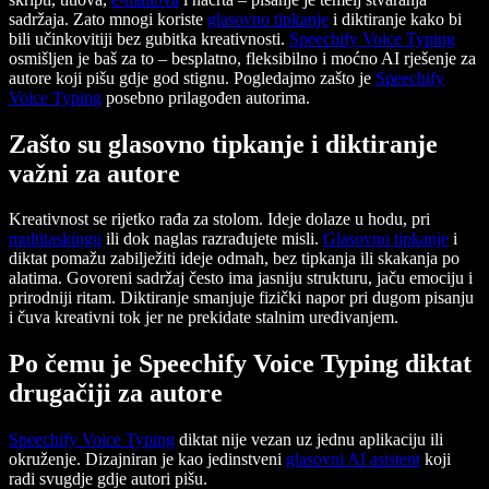
sadržaja. Zato mnogi koriste
glasovno tipkanje
i diktiranje kako bi
bili učinkovitiji bez gubitka kreativnosti.
Speechify Voice Typing
osmišljen je baš za to – besplatno, fleksibilno i moćno AI rješenje za
autore koji pišu gdje god stignu. Pogledajmo zašto je
Speechify
Voice Typing
posebno prilagođen autorima.
Zašto su glasovno tipkanje i diktiranje
važni za autore
Kreativnost se rijetko rađa za stolom. Ideje dolaze u hodu, pri
multitaskingu
ili dok naglas razrađujete misli.
Glasovno tipkanje
i
diktat pomažu zabilježiti ideje odmah, bez tipkanja ili skakanja po
alatima. Govoreni sadržaj često ima jasniju strukturu, jaču emociju i
prirodniji ritam. Diktiranje smanjuje fizički napor pri dugom pisanju
i čuva kreativni tok jer ne prekidate stalnim uređivanjem.
Po čemu je Speechify Voice Typing diktat
drugačiji za autore
Speechify Voice Typing
diktat nije vezan uz jednu aplikaciju ili
okruženje. Dizajniran je kao jedinstveni
glasovni AI asistent
koji
radi svugdje gdje autori pišu.