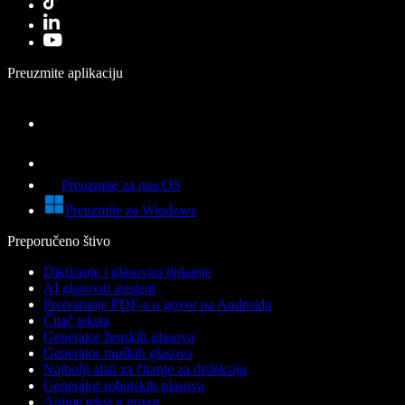
Preuzmite aplikaciju
Preuzmite za macOS
Preuzmite za Windows
Preporučeno štivo
Diktiranje i glasovno tipkanje
AI glasovni asistent
Pretvaranje PDF-a u govor na Androidu
Čitač teksta
Generator ženskih glasova
Generator muških glasova
Najbolji alati za čitanje za disleksiju
Generator robotskih glasova
Anime tekst u govor