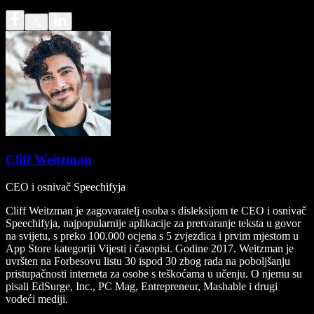
Cliff Weitzman
CEO i osnivač Speechifyja
Cliff Weitzman je zagovaratelj osoba s disleksijom te CEO i osnivač
Speechifyja, najpopularnije aplikacije za pretvaranje teksta u govor
na svijetu, s preko 100.000 ocjena s 5 zvjezdica i prvim mjestom u
App Store kategoriji Vijesti i časopisi. Godine 2017. Weitzman je
uvršten na Forbesovu listu 30 ispod 30 zbog rada na poboljšanju
pristupačnosti interneta za osobe s teškoćama u učenju. O njemu su
pisali EdSurge, Inc., PC Mag, Entrepreneur, Mashable i drugi
vodeći mediji.