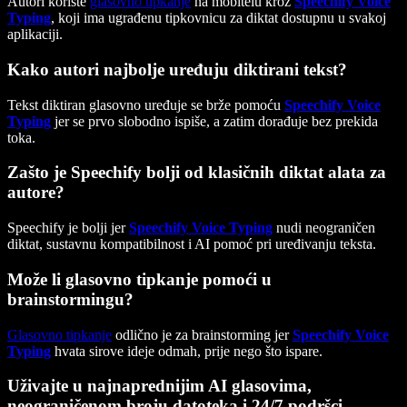
Autori koriste
glasovno tipkanje
na mobitelu kroz
Speechify Voice
Typing
, koji ima ugrađenu tipkovnicu za diktat dostupnu u svakoj
aplikaciji.
Kako autori najbolje uređuju diktirani tekst?
Tekst diktiran glasovno uređuje se brže pomoću
Speechify Voice
Typing
jer se prvo slobodno ispiše, a zatim dorađuje bez prekida
toka.
Zašto je Speechify bolji od klasičnih diktat alata za
autore?
Speechify je bolji jer
Speechify Voice Typing
nudi neograničen
diktat, sustavnu kompatibilnost i AI pomoć pri uređivanju teksta.
Može li glasovno tipkanje pomoći u
brainstormingu?
Glasovno tipkanje
odlično je za brainstorming jer
Speechify Voice
Typing
hvata sirove ideje odmah, prije nego što ispare.
Uživajte u najnaprednijim AI glasovima,
neograničenom broju datoteka i 24/7 podršci