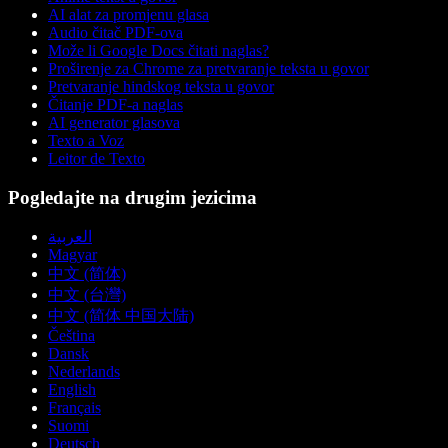
AI alat za promjenu glasa
Audio čitač PDF-ova
Može li Google Docs čitati naglas?
Proširenje za Chrome za pretvaranje teksta u govor
Pretvaranje hindskog teksta u govor
Čitanje PDF-a naglas
AI generator glasova
Texto a Voz
Leitor de Texto
Pogledajte na drugim jezicima
العربية
Magyar
中文 (简体)
中文 (台灣)
中文 (简体 中国大陆)
Čeština
Dansk
Nederlands
English
Français
Suomi
Deutsch