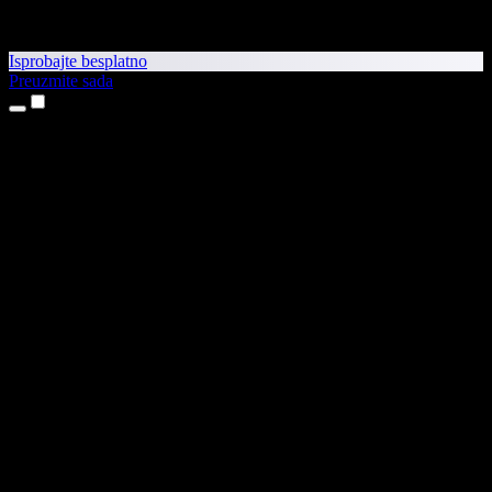
Isprobajte besplatno
Preuzmite sada
Proizvodi
Pretvaranje teksta u govor
Aplikacije za iPhone i iPad
Aplikacija za Android
Proširenje za Chrome
Proširenje za Edge
Web-aplikacija
Aplikacija za Mac
Aplikacija za Windows