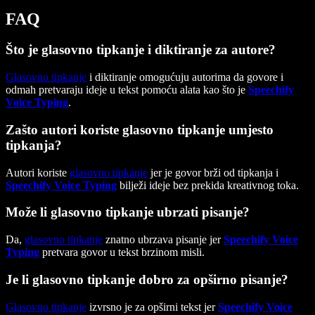
FAQ
Što je glasovno tipkanje i diktiranje za autore?
Glasovno tipkanje
i diktiranje omogućuju autorima da govore i
odmah pretvaraju ideje u tekst pomoću alata kao što je
Speechify
Voice Typing
.
Zašto autori koriste glasovno tipkanje umjesto
tipkanja?
Autori koriste
glasovno tipkanje
jer je govor brži od tipkanja i
Speechify Voice Typing
bilježi ideje bez prekida kreativnog toka.
Može li glasovno tipkanje ubrzati pisanje?
Da,
glasovno tipkanje
znatno ubrzava pisanje jer
Speechify Voice
Typing
pretvara govor u tekst brzinom misli.
Je li glasovno tipkanje dobro za opširno pisanje?
Glasovno tipkanje
izvrsno je za opširni tekst jer
Speechify Voice