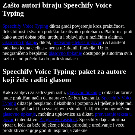
Zašto autori biraju Speechify Voice
Typing
Speechify Voice Typing
diktat gradi povjerenje kroz praktičnost,
fleksibilnost i stvarnu podršku kreativnim potrebama. Platforma prati
kako autori doista pišu, uređuju i objavljuju u različitim alatima.
Glasovno tipkanje
, diktat,
pretvaranje teksta u govor
i AI asistent
rade kao jedna cjelina – nema raštrkanih funkcija. Uz to,
neograničeno besplatno
glasovno tipkanje
dostupno je autorima svih
razina – od početnika do profesionalaca.
Speechify Voice Typing: paket za autore
koji žele raditi glasom
Kako zahtjevi za sadržajem rastu,
glasovno tipkanje
i diktat autorima
nude praktičan način da naprave više bez izgaranja.
Speechify Voice
Typing
diktat je besplatno, fleksibilno i potpuno AI rješenje koje radi
u svakoj aplikaciji i na svakoj web stranici. Uključuje neograničeno
glasovno tipkanje
, mobilnu tipkovnicu za diktat,
pretvaranje teksta u
govor
i interaktivni
AI glasovni asistent
. Speechify daje autorima
vjetar u leđa za brže bilježenje ideja, prirodnije uređivanje i veću
produktivnost gdje god ih inspiracija zatekne.