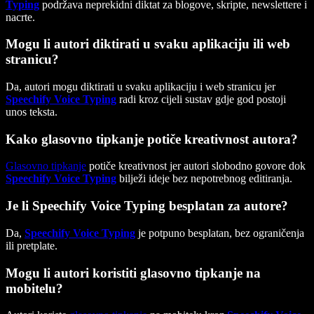
Typing
podržava neprekidni diktat za blogove, skripte, newslettere i
nacrte.
Mogu li autori diktirati u svaku aplikaciju ili web
stranicu?
Da, autori mogu diktirati u svaku aplikaciju i web stranicu jer
Speechify Voice Typing
radi kroz cijeli sustav gdje god postoji
unos teksta.
Kako glasovno tipkanje potiče kreativnost autora?
Glasovno tipkanje
potiče kreativnost jer autori slobodno govore dok
Speechify Voice Typing
bilježi ideje bez nepotrebnog editiranja.
Je li Speechify Voice Typing besplatan za autore?
Da,
Speechify Voice Typing
je potpuno besplatan, bez ograničenja
ili pretplate.
Mogu li autori koristiti glasovno tipkanje na
mobitelu?