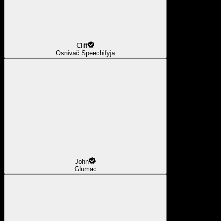
Cliff
Osnivač Speechifyja
John
Glumac