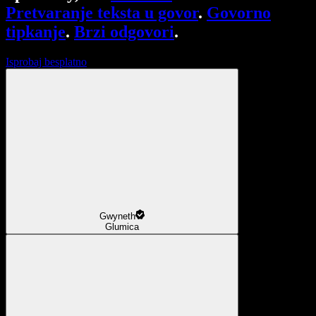
Pretvaranje teksta u govor
.
Govorno
tipkanje
.
Brzi odgovori
.
Isprobaj besplatno
Gwyneth
Glumica