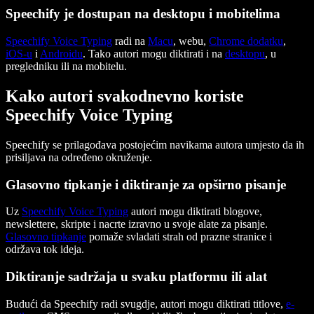
Speechify je dostupan na desktopu i mobitelima
Speechify Voice Typing
radi na
Macu
, webu,
Chrome dodatku
,
iOS-u
i
Androidu
. Tako autori mogu diktirati i na
desktopu
, u
pregledniku ili na mobitelu.
Kako autori svakodnevno koriste
Speechify Voice Typing
Speechify se prilagođava postojećim navikama autora umjesto da ih
prisiljava na određeno okruženje.
Glasovno tipkanje i diktiranje za opširno pisanje
Uz
Speechify Voice Typing
autori mogu diktirati blogove,
newslettere, skripte i nacrte izravno u svoje alate za pisanje.
Glasovno tipkanje
pomaže svladati strah od prazne stranice i
održava tok ideja.
Diktiranje sadržaja u svaku platformu ili alat
Budući da Speechify radi svugdje, autori mogu diktirati titlove,
e-