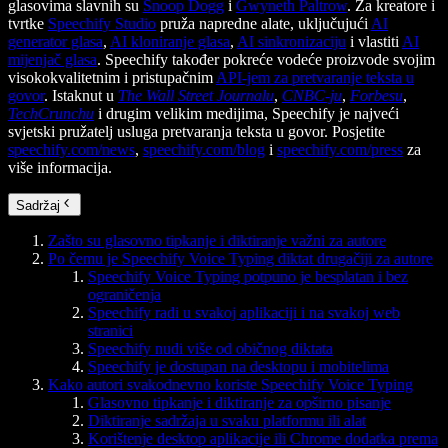
glasovima slavnih su
Snoop Dogg
i
Gwyneth Paltrow
. Za kreatore i
tvrtke
Speechify Studio
pruža napredne alate, uključujući
AI
generator glasa
,
AI kloniranje glasa
,
AI sinkronizaciju
i vlastiti
AI
mijenjač glasa
. Speechify također pokreće vodeće proizvode svojim
visokokvalitetnim i pristupačnim
API-jem za pretvaranje teksta u
govor
. Istaknut u
The Wall Street Journalu
,
CNBC-ju
,
Forbesu
,
TechCrunchu
i drugim velikim medijima, Speechify je najveći
svjetski pružatelj usluga pretvaranja teksta u govor. Posjetite
speechify.com/news
,
speechify.com/blog
i
speechify.com/press
za
više informacija.
Sadržaj
Zašto su glasovno tipkanje i diktiranje važni za autore
Po čemu je Speechify Voice Typing diktat drugačiji za autore
Speechify Voice Typing potpuno je besplatan i bez
ograničenja
Speechify radi u svakoj aplikaciji i na svakoj web
stranici
Speechify nudi više od običnog diktata
Speechify je dostupan na desktopu i mobitelima
Kako autori svakodnevno koriste Speechify Voice Typing
Glasovno tipkanje i diktiranje za opširno pisanje
Diktiranje sadržaja u svaku platformu ili alat
Korištenje desktop aplikacije ili Chrome dodatka prema