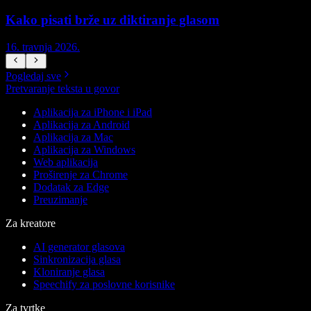
Kako pisati brže uz diktiranje glasom
Z
16. travnja 2026.
5
Pogledaj sve
Pretvaranje teksta u govor
Aplikacija za iPhone i iPad
Aplikacija za Android
Aplikacija za Mac
Aplikacija za Windows
Web aplikacija
Proširenje za Chrome
Dodatak za Edge
Preuzimanje
Za kreatore
AI generator glasova
Sinkronizacija glasa
Kloniranje glasa
Speechify za poslovne korisnike
Za tvrtke