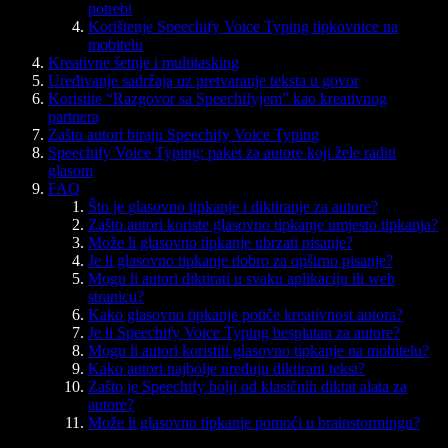
potrebi
Korištenje Speechify Voice Typing tipkovnice na
mobitelu
Kreativne šetnje i multitasking
Uređivanje sadržaja uz pretvaranje teksta u govor
Koristite “Razgovor sa Speechifyjem” kao kreativnog
partnera
Zašto autori biraju Speechify Voice Typing
Speechify Voice Typing: paket za autore koji žele raditi
glasom
FAQ
Što je glasovno tipkanje i diktiranje za autore?
Zašto autori koriste glasovno tipkanje umjesto tipkanja?
Može li glasovno tipkanje ubrzati pisanje?
Je li glasovno tipkanje dobro za opširno pisanje?
Mogu li autori diktirati u svaku aplikaciju ili web
stranicu?
Kako glasovno tipkanje potiče kreativnost autora?
Je li Speechify Voice Typing besplatan za autore?
Mogu li autori koristiti glasovno tipkanje na mobitelu?
Kako autori najbolje uređuju diktirani tekst?
Zašto je Speechify bolji od klasičnih diktat alata za
autore?
Može li glasovno tipkanje pomoći u brainstormingu?