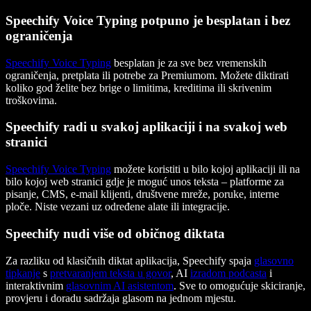
Speechify Voice Typing potpuno je besplatan i bez
ograničenja
Speechify Voice Typing
besplatan je za sve bez vremenskih
ograničenja, pretplata ili potrebe za Premiumom. Možete diktirati
koliko god želite bez brige o limitima, kreditima ili skrivenim
troškovima.
Speechify radi u svakoj aplikaciji i na svakoj web
stranici
Speechify Voice Typing
možete koristiti u bilo kojoj aplikaciji ili na
bilo kojoj web stranici gdje je moguć unos teksta – platforme za
pisanje, CMS, e-mail klijenti, društvene mreže, poruke, interne
ploče. Niste vezani uz određene alate ili integracije.
Speechify nudi više od običnog diktata
Za razliku od klasičnih diktat aplikacija, Speechify spaja
glasovno
tipkanje
s
pretvaranjem teksta u govor
, AI
izradom podcasta
i
interaktivnim
glasovnim AI asistentom
. Sve to omogućuje skiciranje,
provjeru i doradu sadržaja glasom na jednom mjestu.