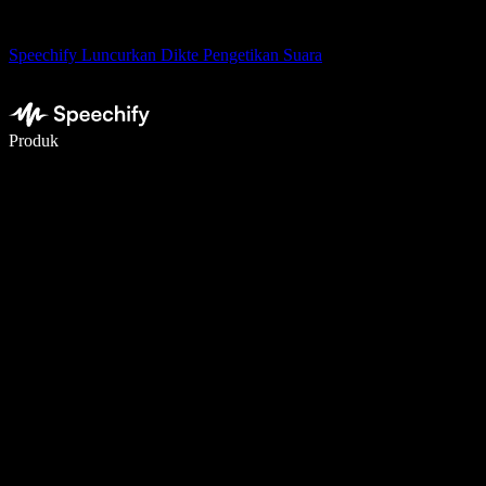
Speechify Luncurkan Dikte Pengetikan Suara
Menulis 5× lebih cepat dengan dikte suara
Produk
Pelajari lebih lanjut