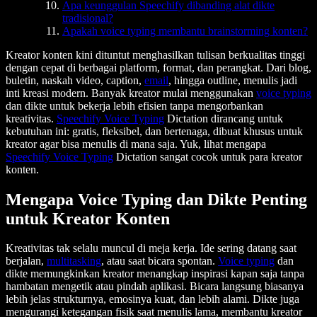
Apa keunggulan Speechify dibanding alat dikte
tradisional?
Apakah voice typing membantu brainstorming konten?
Kreator konten kini dituntut menghasilkan tulisan berkualitas tinggi
dengan cepat di berbagai platform, format, dan perangkat. Dari blog,
buletin, naskah video, caption,
email
, hingga outline, menulis jadi
inti kreasi modern. Banyak kreator mulai menggunakan
voice typing
dan dikte untuk bekerja lebih efisien tanpa mengorbankan
kreativitas.
Speechify Voice Typing
Dictation dirancang untuk
kebutuhan ini: gratis, fleksibel, dan bertenaga, dibuat khusus untuk
kreator agar bisa menulis di mana saja. Yuk, lihat mengapa
Speechify Voice Typing
Dictation sangat cocok untuk para kreator
konten.
Mengapa Voice Typing dan Dikte Penting
untuk Kreator Konten
Kreativitas tak selalu muncul di meja kerja. Ide sering datang saat
berjalan,
multitasking
, atau saat bicara spontan.
Voice typing
dan
dikte memungkinkan kreator menangkap inspirasi kapan saja tanpa
hambatan mengetik atau pindah aplikasi. Bicara langsung biasanya
lebih jelas strukturnya, emosinya kuat, dan lebih alami. Dikte juga
mengurangi ketegangan fisik saat menulis lama, membantu kreator