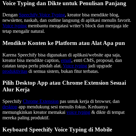
Voice Typing dan Dikte untuk Penulisan Panjang
Dengan
Speechify Voice Typing
, kreator bisa mendikte blog,
newsletter, naskah, dan outline langsung di aplikasi menulis favorit.
Voice typing
membantu mengatasi writer’s block dan menjaga ide
tetap mengalir natural.
Mendikte Konten ke Platform atau Alat Apa pun
Karena Speechify bisa digunakan di aplikasi/website apa saja,
kreator bisa mendikte caption,
email
, entri CMS, proposal, dan
catatan tanpa perlu pindah alat.
Voice typing
jadi upgrade
produktivitas
di semua sistem, bukan fitur terbatas.
Pilih Desktop App atau Chrome Extension Sesuai
Alur Kerja
Speechify
Chrome Extension
pas untuk kerja di browser, dan
desktop
app mendukung sesi menulis fokus. Keduanya
memungkinkan kreator memakai
voice typing
& dikte di tempat
mereka paling produktif.
Keyboard Speechify Voice Typing di Mobile