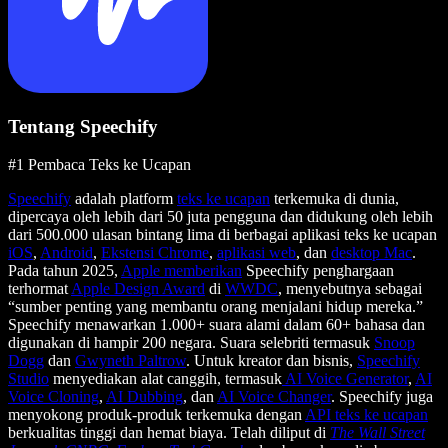
Tentang Speechify
#1 Pembaca Teks ke Ucapan
Speechify
adalah platform
teks ke ucapan
terkemuka di dunia,
dipercaya oleh lebih dari 50 juta pengguna dan didukung oleh lebih
dari 500.000 ulasan bintang lima di berbagai aplikasi teks ke ucapan
iOS
,
Android
,
Ekstensi Chrome
,
aplikasi web
, dan
desktop Mac
.
Pada tahun 2025,
Apple memberikan
Speechify penghargaan
terhormat
Apple Design Award
di
WWDC
, menyebutnya sebagai
“sumber penting yang membantu orang menjalani hidup mereka.”
Speechify menawarkan 1.000+ suara alami dalam 60+ bahasa dan
digunakan di hampir 200 negara. Suara selebriti termasuk
Snoop
Dogg
dan
Gwyneth Paltrow
. Untuk kreator dan bisnis,
Speechify
Studio
menyediakan alat canggih, termasuk
AI Voice Generator
,
AI
Voice Cloning
,
AI Dubbing
, dan
AI Voice Changer
. Speechify juga
menyokong produk-produk terkemuka dengan
API teks ke ucapan
berkualitas tinggi dan hemat biaya. Telah diliput di
The Wall Street