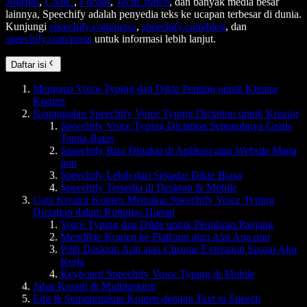
Journal
,
CNBC
,
Forbes
,
TechCrunch
, dan banyak media besar
lainnya, Speechify adalah penyedia teks ke ucapan terbesar di dunia.
Kunjungi
speechify.com/news
,
speechify.com/blog
, dan
speechify.com/press
untuk informasi lebih lanjut.
Daftar isi
Mengapa Voice Typing dan Dikte Penting untuk Kreator
Konten
Keunggulan Speechify Voice Typing Dictation untuk Kreator
Speechify Voice Typing Dictation Sepenuhnya Gratis
Tanpa Batas
Speechify Bisa Dipakai di Aplikasi atau Website Mana
pun
Speechify Lebih dari Sekadar Dikte Biasa
Speechify Tersedia di Desktop & Mobile
Cara Kreator Konten Memakai Speechify Voice Typing
Dictation dalam Rutinitas Harian
Voice Typing dan Dikte untuk Penulisan Panjang
Mendikte Konten ke Platform atau Alat Apa pun
Pilih Desktop App atau Chrome Extension Sesuai Alur
Kerja
Keyboard Speechify Voice Typing di Mobile
Jalan Kreatif & Multitasking
Edit & Sempurnakan Konten dengan Text to Speech