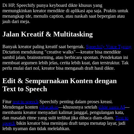
Di HP, Speechify punya keyboard dikte khusus yang
memungkinkan kreator mendikte di aplikasi apa saja. Praktis untuk
menangkap ide, menulis caption, atau naskah saat bepergian atau
jauh dari meja.
Jalan Kreatif & Multitasking
Banyak kreator paling kreatif saat bergerak.
Speechify Voice Typing
Dictation mendukung "creative walks"—kreator bisa mendikte
sambil jalan, brainstorming, atau berbicara spontan. Pendekatan ini
membuat argumen lebih jelas, cerita lebih kuat, dan terstruktur. Tak
perlu mulai dari nol, kreator bisa mengasah draft hasil dikte.
Edit & Sempurnakan Konten dengan
Text to Speech
Fitur
text to speech
Speechify penting dalam proses kreasi.
Mendengar konten
dibacakan
—khususnya setelah
dikte suara AI
—
membantu kreator menyadari kalimat janggal, pengulangan kata,
dan masalah ritme yang sulit terlihat jika dibaca diam-diam.
Text to
speech
bikin kreator bisa meninjau draft tanpa menatap layar, jadi
lebih nyaman dan tidak melelahkan.