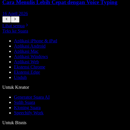
Cara Menulis Lebih Cepat dengan Voice Typing
16 April 2026
5
Lihat semua
Teks ke Suara
Aplikasi iPhone & iPad
Aplikasi Android
Aplikasi Mac
Aplikasi Windows
Aplikasi Web
Ekstensi Chrome
Ekstensi Edge
Unduh
Untuk Kreator
Generator Suara AI
Sulih Suara
Kloning Suara
Speechify Work
Untuk Bisnis