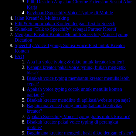
Pilih Desktop App atau Chrome Extension Sesuai Alur
Kerja
Keyboard Speechify Voice Typing di Mobile
Jalan Kreatif & Multitasking
Edit & Sempurnakan Konten dengan Text to Speech
Gunakan “Talk to Speechify” sebagai Partner Kreatif
Mengapa Kreator Konten Memilih Speechify Voice Typing
Dictation
Speechify Voice Typing: Solusi Voice-First untuk Kreator
Konten
FAQ
Apa itu voice typing & dikte untuk kreator konten?
Kenapa kreator pakai voice typing, bukan mengetik
biasa?
Bisakah voice typing membantu kreator menulis lebih
cepat?
Apakah voice typing cocok untuk menulis konten
panjang?
Bisakah kreator mendikte di aplikasi/website apa saja?
Bagaimana voice typing meningkatkan kreativitas
kreator?
Apakah Speechify Voice Typing gratis untuk kreator?
Bisakah kreator pakai voice typing di perangkat
mobile?
Bagaimana kreator mengedit hasil dikte dengan efisien?