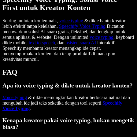
First untuk Kreator Konten
Seiring tuntutan konten naik,
voice typing
& dikte bantu kreator
lebih efektif tanpa kelelahan.
Speechify Voice Typing
Dictation
menawarkan solusi AI suara gratis, fleksibel, dan lengkap untuk
semua aplikasi & website. Dengan unlimited
voice typing
, keyboard
dikte mobile,
text to speech
, dan
asisten suara AI
interaktif,
Speechify membantu kreator menangkap ide cepat,
menyempurnakan konten, dan tetap produktif di mana pun
kreativitas muncul.
FAQ
Apa itu voice typing & dikte untuk kreator konten?
Voice typing
& dikte memungkinkan kreator berbicara natural dan
mengubah ide jadi teks seketika dengan tool seperti
Speechify
Voice Typing
.
Kenapa kreator pakai voice typing, bukan mengetik
biasa?