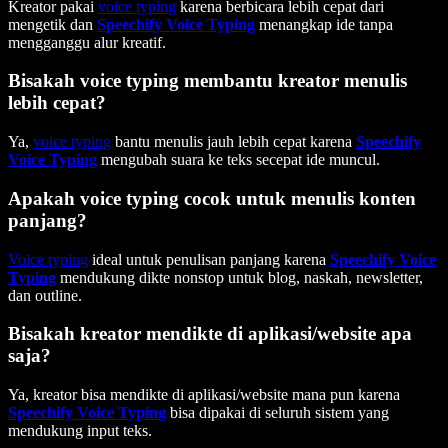
Kreator pakai
voice typing
karena berbicara lebih cepat dari
mengetik dan
Speechify Voice Typing
menangkap ide tanpa
mengganggu alur kreatif.
Bisakah voice typing membantu kreator menulis
lebih cepat?
Ya,
voice typing
bantu menulis jauh lebih cepat karena
Speechify
Voice Typing
mengubah suara ke teks secepat ide muncul.
Apakah voice typing cocok untuk menulis konten
panjang?
Voice typing
ideal untuk penulisan panjang karena
Speechify Voice
Typing
mendukung dikte nonstop untuk blog, naskah, newsletter,
dan outline.
Bisakah kreator mendikte di aplikasi/website apa
saja?
Ya, kreator bisa mendikte di aplikasi/website mana pun karena
Speechify Voice Typing
bisa dipakai di seluruh sistem yang
mendukung input teks.