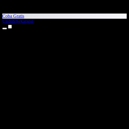
Coba Gratis
Unduh Sekarang
Produk
Teks ke Suara
Aplikasi iPhone & iPad
Aplikasi Android
Ekstensi Chrome
Ekstensi Edge
Aplikasi Web
Aplikasi Mac
Aplikasi Windows