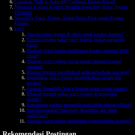
Gunakan “Talk to Speechify” sebagai Partner Kreatif
Mengapa Kreator Konten Memilih Speechify Voice Typing
Dictation
Speechify Voice Typing: Solusi Voice-First untuk Kreator
Konten
FAQ
Apa itu voice typing & dikte untuk kreator konten?
Kenapa kreator pakai voice typing, bukan mengetik
biasa?
Bisakah voice typing membantu kreator menulis lebih
cepat?
Apakah voice typing cocok untuk menulis konten
panjang?
Bisakah kreator mendikte di aplikasi/website apa saja?
Bagaimana voice typing meningkatkan kreativitas
kreator?
Apakah Speechify Voice Typing gratis untuk kreator?
Bisakah kreator pakai voice typing di perangkat
mobile?
Bagaimana kreator mengedit hasil dikte dengan efisien?
Apa keunggulan Speechify dibanding alat dikte
tradisional?
Apakah voice typing membantu brainstorming konten?
Rekomendasi Postingan