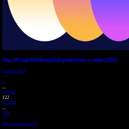
Top 10 najobľúbenejších podcastov v roku 2024
5. mája 2023
1
...
120
121
122
123
124
...
189
Prevod textu na reč