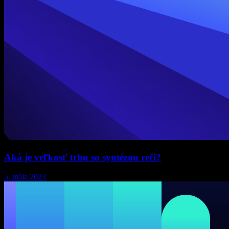
Aká je veľkosť trhu so syntézou reči?
5. mája 2023