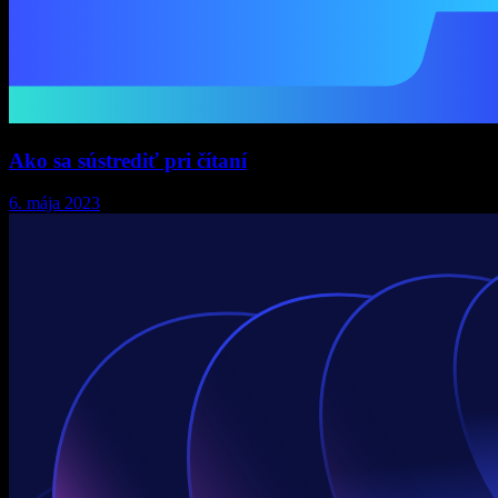
Ako sa sústrediť pri čítaní
6. mája 2023