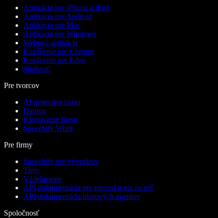
Aplikácia pre iPhone a iPad
Aplikácia pre Android
Aplikácia pre Mac
Aplikácia pre Windows
Webová aplikácia
Rozšírenie pre Chrome
Rozšírenie pre Edge
Stiahnuť
Pre tvorcov
AI generátor hlasu
Dabing
Klonovanie hlasu
Speechify Work
Pre firmy
Speechify pre vývojárov
Tímy
Vzdelávanie
API dokumentácia pre prevod textu na reč
API dokumentácia hlasových agentov
Spoločnosť