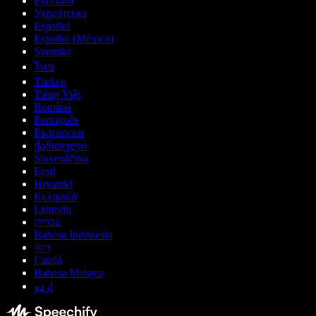
Русский
Українська
Español
Español (México)
Svenska
ไทย
Türkçe
Tiếng Việt
Română
Português
Български
ქართული
Slovenščina
Eesti
Hrvatski
Ελληνικά
Lietuvių
עברית
Bahasa Indonesia
বাংলা
Català
Bahasa Melayu
اردو