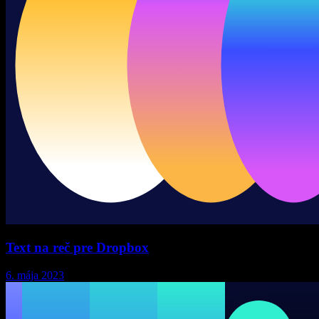
Text na reč pre Dropbox
6. mája 2023