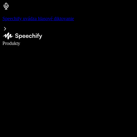
Speechify uvádza hlasové diktovanie
Píšte 5× rýchlejšie pomocou hlasového diktovania
Produkty
Zistiť viac