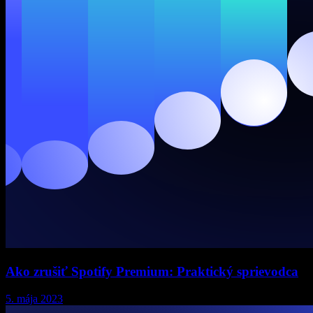
Ako zrušiť Spotify Premium: Praktický sprievodca
5. mája 2023