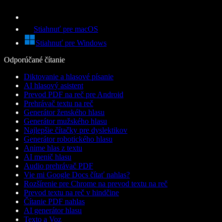
Stiahnuť pre macOS
Stiahnuť pre Windows
Odporúčané čítanie
Diktovanie a hlasové písanie
AI hlasový asistent
Prevod PDF na reč pre Android
Prehrávač textu na reč
Generátor ženského hlasu
Generátor mužského hlasu
Najlepšie čítačky pre dyslektikov
Generátor robotického hlasu
Anime hlas z textu
AI menič hlasu
Audio prehrávač PDF
Vie mi Google Docs čítať nahlas?
Rozšírenie pre Chrome na prevod textu na reč
Prevod textu na reč v hindčine
Čítanie PDF nahlas
AI generátor hlasu
Texto a Voz