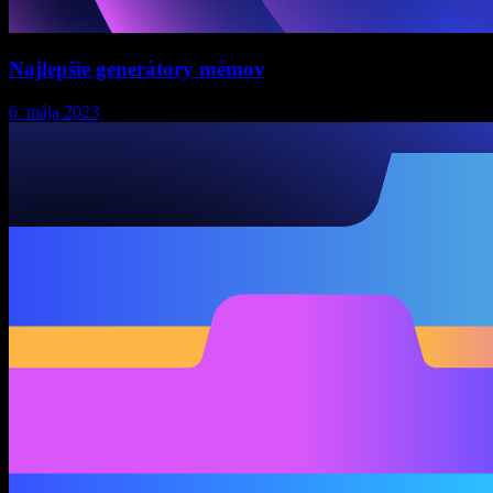
Najlepšie generátory mémov
6. mája 2023