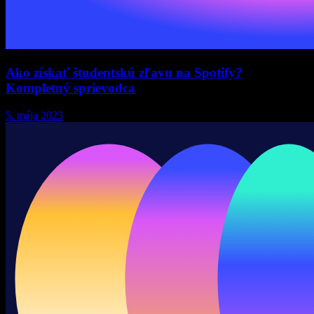
Ako získať študentskú zľavu na Spotify?
Kompletný sprievodca
5. mája 2023