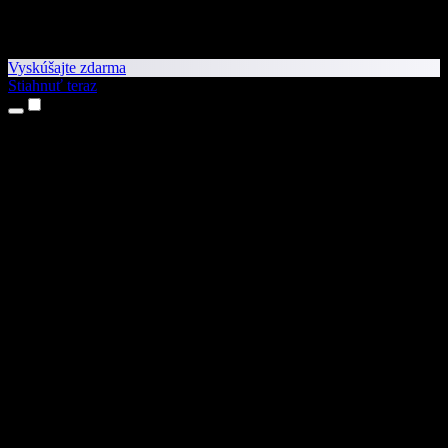
Vyskúšajte zdarma
Stiahnuť teraz
Produkty
Prevod textu na reč
Aplikácie pre iPhone a iPad
Aplikácia pre Android
Rozšírenie pre Chrome
Rozšírenie pre Edge
Webová aplikácia
Aplikácia pre Mac
Aplikácia pre Windows