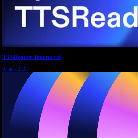
TTSReader Text na reč
9. mája 2023