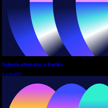
Najlepšie alternatívy k Replika
8. mája 2023