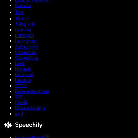
Svenska
ไทย
Türkçe
Tiếng Việt
Română
Português
Български
ქართული
Slovenčina
Slovenščina
Eesti
Hrvatski
Ελληνικά
Lietuvių
עברית
Bahasa Indonesia
বাংলা
Català
Bahasa Melayu
اردو
Cookie 偏好设置