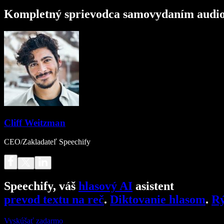
Kompletný sprievodca samovydaním audi
Cliff Weitzman
CEO/Zakladateľ Speechify
Speechify, váš
hlasový AI
asistent
prevod textu na reč
.
Diktovanie hlasom
.
Rý
Vyskúšať zadarmo