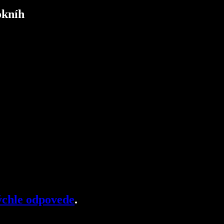
okníh
chle odpovede
.