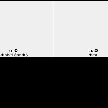
Cliff
John
akladateľ Speechify
Herec