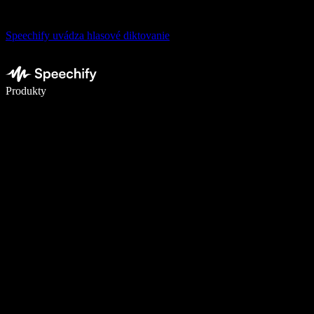
Speechify uvádza hlasové diktovanie
Píšte 5× rýchlejšie pomocou hlasového diktovania
Produkty
Zistiť viac