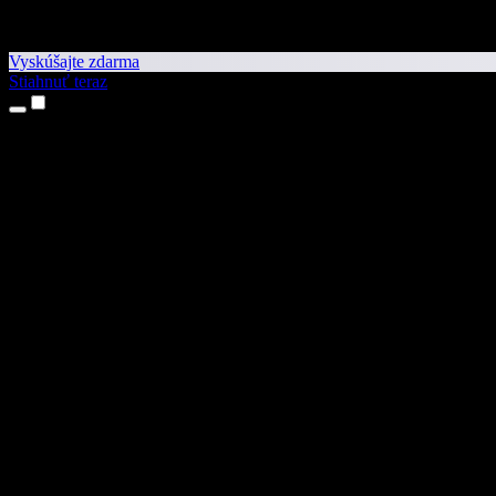
Vyskúšajte zdarma
Stiahnuť teraz
Produkty
Prevod textu na reč
Aplikácie pre iPhone a iPad
Aplikácia pre Android
Rozšírenie pre Chrome
Rozšírenie pre Edge
Webová aplikácia
Aplikácia pre Mac
Aplikácia pre Windows