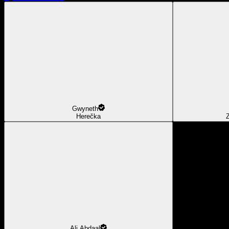
Gwyneth
Herečka
Z
Ali Abdaal