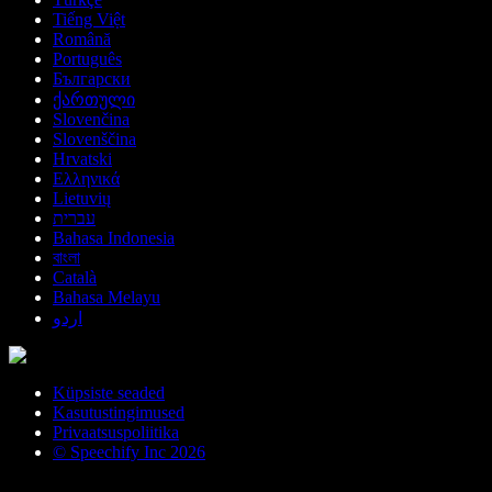
Tiếng Việt
Română
Português
Български
ქართული
Slovenčina
Slovenščina
Hrvatski
Ελληνικά
Lietuvių
עברית
Bahasa Indonesia
বাংলা
Català
Bahasa Melayu
اردو
Küpsiste seaded
Kasutustingimused
Privaatsuspoliitika
© Speechify Inc 2026