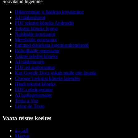
Soovitatud lugemine
Dikteerimine ja häälega kirjutamine
AI häälassistent
PDF tekstist kõneks Androidis
Tekstist kõneks lugeja
Naishääle generaator
Meeshääle generaator
Parimad düsleksia lugemisrakendused
Robotihääle generaator
Anime tekstist kõneks
AI häälemuutja
PDF-ist audioraamat
Kas Google Docs oskab mulle ette lugeda
Chrome’i tekstist kõneks laiendus
Hindi tekstist kõneks
PDF-i ettelugemine
AI häälegeneraator
Texto a Voz
Leitor de Texto
Vaata teistes keeltes
العربية
Magyar