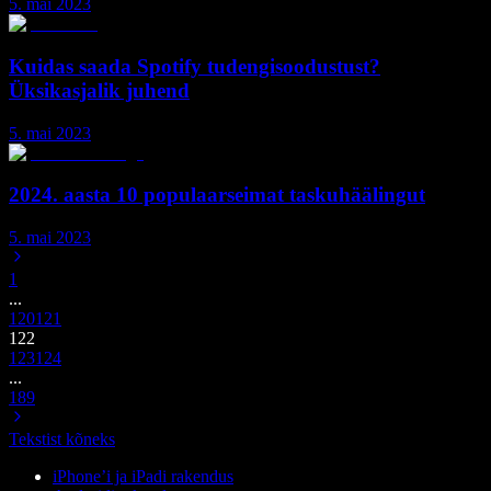
5. mai 2023
Kuidas saada Spotify tudengisoodustust?
Üksikasjalik juhend
5. mai 2023
2024. aasta 10 populaarseimat taskuhäälingut
5. mai 2023
1
...
120
121
122
123
124
...
189
Tekstist kõneks
iPhone’i ja iPadi rakendus