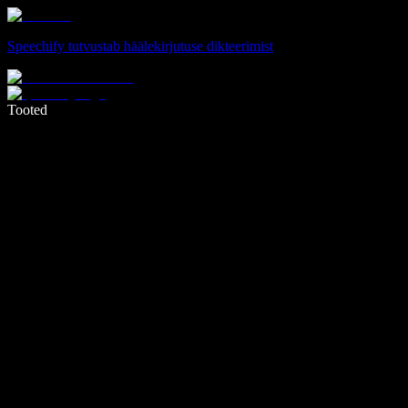
Speechify tutvustab häälekirjutuse dikteerimist
Kirjuta häälega 5× kiiremini
Tooted
Loe lähemalt