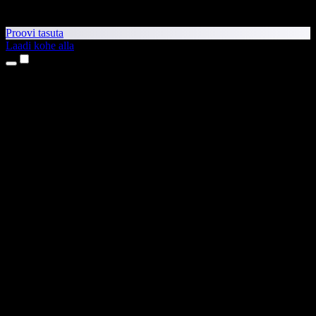
Proovi tasuta
Laadi kohe alla
Tooted
Tekst kõneks
iPhone’i ja iPadi rakendused
Androidi rakendus
Chrome’i laiendus
Edge’i laiendus
Veebirakendus
Maci rakendus
Windowsi rakendus
AI häältegeneraator
Pealelugemine
Dublaaž
Hääle kloonimine
Stuudiohääled