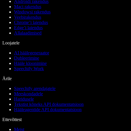
Androidi rakendus
Maci rakendus
Windowsi rakendus
Veebirakendus
Chrome’i laiendus
Edge’i laiendus
Allalaadimised
Loojatele
AI häälegeneraator
Dubleerimine
Hääle kloonimine
Speechify Work
Ärile
Speechify arendajatele
Meeskondadele
Haridusele
Tekstist kõneks API dokumentatsioon
Hääleagentide API dokumentatsioon
Ettevõttest
Meist