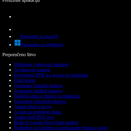
Preuzmite aplikaciju
Preuzmite za macOS
Preuzmite za Windows
Preporučeno štivo
Diktiranje i glasovno tipkanje
AI glasovni asistent
Pretvaranje PDF-a u govor na Androidu
Čitač teksta
Generator ženskih glasova
Generator muških glasova
Najbolji alati za čitanje za disleksiju
Generator robotskih glasova
Anime tekst u govor
AI alat za promjenu glasa
Audio čitač PDF-ova
Može li Google Docs čitati naglas?
Proširenje za Chrome za pretvaranje teksta u govor