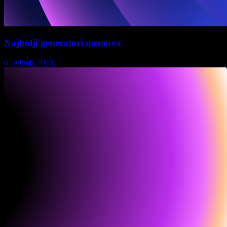
Najbolji generatori memova
6. svibnja 2023.