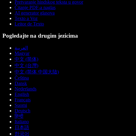
Pretvaranje hindskog teksta u govor
Čitanje PDF-a naglas
AI generator glasova
Texto a Voz
Leitor de Texto
Pogledajte na drugim jezicima
العربية
Magyar
中文 (简体)
中文 (台灣)
中文 (简体 中国大陆)
Čeština
Dansk
Nederlands
English
Français
Suomi
Deutsch
हिन्दी
Italiano
日本語
한국어