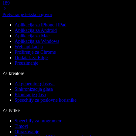
189
Pretvaranje teksta u govor
Aplikacija za iPhone i iPad
Aplikacija za Android
Aplikacija za Mac
Aplikacija za Windows
Web aplikacija
Proširenje za Chrome
Dodatak za Edge
Preuzimanje
Za kreatore
AI generator glasova
Sinkronizacija glasa
Kloniranje glasa
Speechify za poslovne korisnike
Za tvrtke
Speechify za programere
Timovi
Obrazovanje