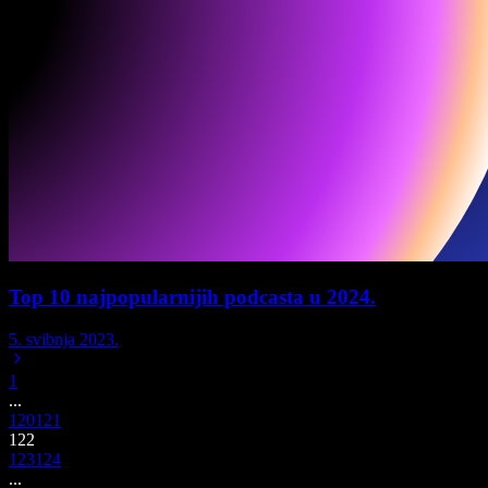
Top 10 najpopularnijih podcasta u 2024.
5. svibnja 2023.
1
...
120
121
122
123
124
...