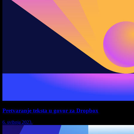
Pretvaranje teksta u govor za Dropbox
6. svibnja 2023.