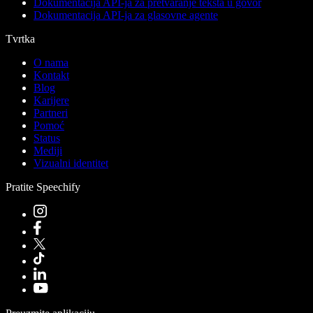
Dokumentacija API-ja za pretvaranje teksta u govor
Dokumentacija API-ja za glasovne agente
Tvrtka
O nama
Kontakt
Blog
Karijere
Partneri
Pomoć
Status
Mediji
Vizualni identitet
Pratite Speechify