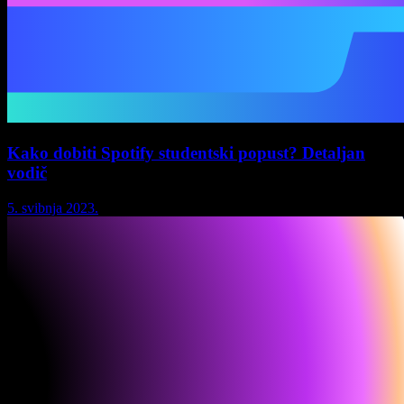
Kako dobiti Spotify studentski popust? Detaljan
vodič
5. svibnja 2023.