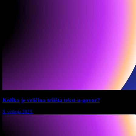
Kolika je veličina tržišta tekst-u-govor?
5. svibnja 2023.