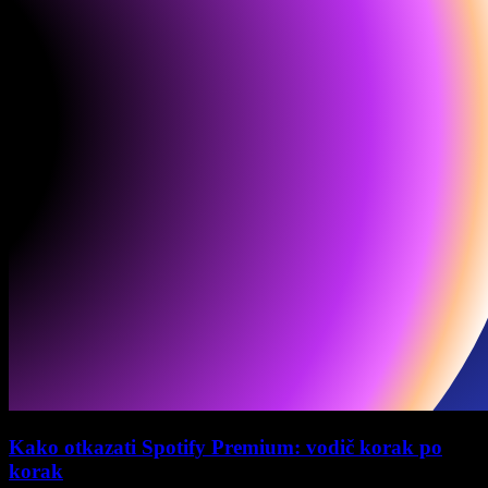
Kako otkazati Spotify Premium: vodič korak po
korak