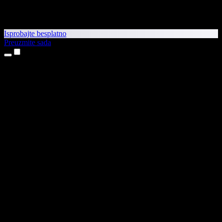
Isprobajte besplatno
Preuzmite sada
Proizvodi
Pretvaranje teksta u govor
Aplikacije za iPhone i iPad
Aplikacija za Android
Proširenje za Chrome
Proširenje za Edge
Web-aplikacija
Aplikacija za Mac
Aplikacija za Windows