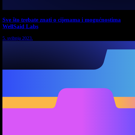
Sve što trebate znati o cijenama i mogućnostima
WellSaid Labs
5. svibnja 2023.