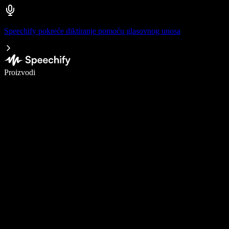
Speechify pokreće diktiranje pomoću glasovnog unosa
Pišite 5× brže uz glasovno diktiranje
Proizvodi
Saznajte više