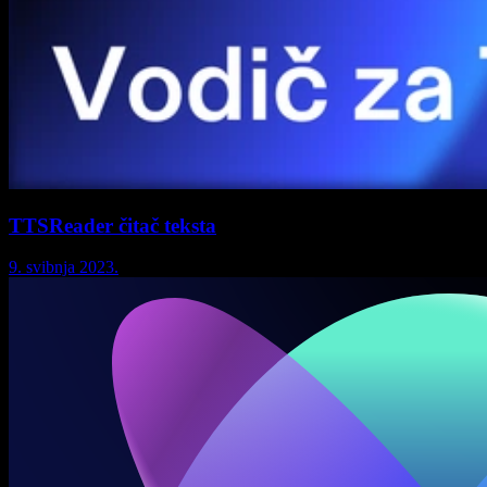
TTSReader čitač teksta
9. svibnja 2023.