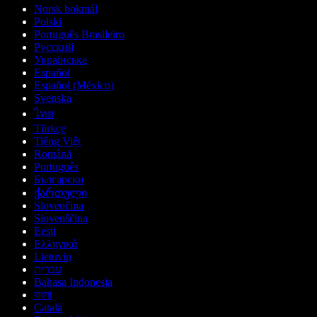
Norsk bokmål
Polski
Português Brasileiro
Русский
Українська
Español
Español (México)
Svenska
ไทย
Türkçe
Tiếng Việt
Română
Português
Български
ქართული
Slovenčina
Slovenščina
Eesti
Ελληνικά
Lietuvių
עברית
Bahasa Indonesia
বাংলা
Català