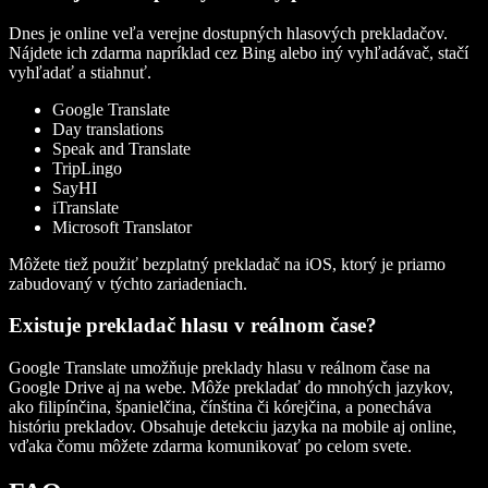
Dnes je online veľa verejne dostupných hlasových prekladačov.
Nájdete ich zdarma napríklad cez Bing alebo iný vyhľadávač, stačí
vyhľadať a stiahnuť.
Google Translate
Day translations
Speak and Translate
TripLingo
SayHI
iTranslate
Microsoft Translator
Môžete tiež použiť bezplatný prekladač na iOS, ktorý je priamo
zabudovaný v týchto zariadeniach.
Existuje prekladač hlasu v reálnom čase?
Google Translate umožňuje preklady hlasu v reálnom čase na
Google Drive aj na webe. Môže prekladať do mnohých jazykov,
ako filipínčina, španielčina, čínština či kórejčina, a ponecháva
históriu prekladov. Obsahuje detekciu jazyka na mobile aj online,
vďaka čomu môžete zdarma komunikovať po celom svete.