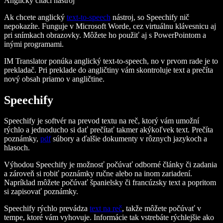
Anglický čítací nástroj
Ak chcete anglický
text-to-speech
nástroj, so Speechify nič
nepokazíte. Funguje v Microsoft Worde, cez virtuálnu klávesnicu aj
pri snímkach obrazovky. Môžete ho použiť aj s PowerPointom a
inými programami.
IM Translator ponúka anglický text-to-speech, no v prvom rade je to
prekladač. Pri preklade do angličtiny vám skontroluje text a prečíta
nový obsah priamo v angličtine.
Speechify
Speechify je softvér na prevod textu na reč, ktorý vám umožní
rýchlo a jednoducho si dať prečítať takmer akýkoľvek text. Prečíta
poznámky,
pdf
súbory a ďalšie dokumenty v rôznych jazykoch a
hlasoch.
Výhodou Speechify je možnosť počúvať odborné články či zadania
a zároveň si robiť poznámky ručne alebo na inom zariadení.
Napríklad môžete počúvať španielsky či francúzsky text a popritom
si zapisovať poznámky.
Speechify rýchlo prevádza
text na reč
, takže môžete počúvať v
tempe, ktoré vám vyhovuje. Informácie tak vstrebáte rýchlejšie ako