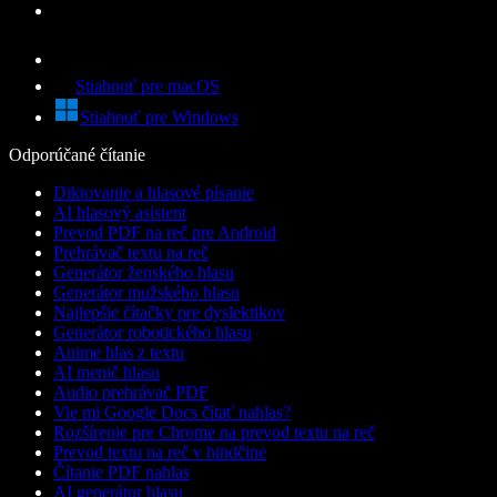
Stiahnuť pre macOS
Stiahnuť pre Windows
Odporúčané čítanie
Diktovanie a hlasové písanie
AI hlasový asistent
Prevod PDF na reč pre Android
Prehrávač textu na reč
Generátor ženského hlasu
Generátor mužského hlasu
Najlepšie čítačky pre dyslektikov
Generátor robotického hlasu
Anime hlas z textu
AI menič hlasu
Audio prehrávač PDF
Vie mi Google Docs čítať nahlas?
Rozšírenie pre Chrome na prevod textu na reč
Prevod textu na reč v hindčine
Čítanie PDF nahlas
AI generátor hlasu