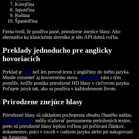
Kórejčina
Japončina
Ruština
Španielčina
Firma tvrdí, že používa jasné, prirodzene znejúce hlasy. Ako
alternatíva ku klasickému slovníku je táto API dobrá voľba.
Preklady jednoducho pre anglicky
hovoriacich
Preklad je
viac
než len prevod textu z angličtiny do iného jazyka.
Musíte rozumieť aj hovorenému slovu.
Speechify
vám s tým
pomôže, keďže ponúka prirodzené HD hlasy v cieľovom jazyku.
Počujete jazyk tak, ako sa používa v každodennom živote.
Prirodzene znejúce hlasy
Prirodzené hlasy sú základom pochopenia obsahu čítaného nahlas.
Robotické hlasy
môžu sťažovať porozumenie preložených textov,
preto sú prirodzené hlasy lepšou voľbou pri počúvaní
článkov,
dokumentov, práci v exceli v cudzom jazyku alebo pri nakupovaní
na Amazone.