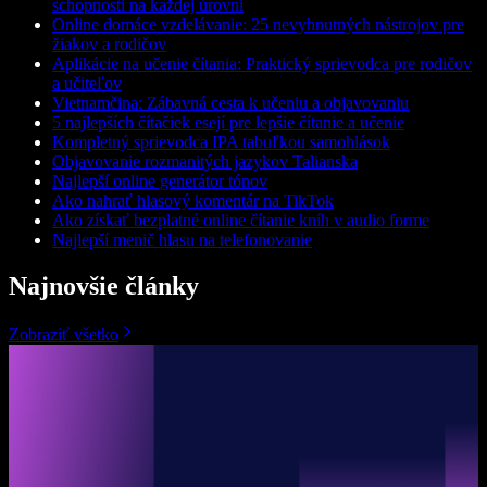
schopnosti na každej úrovni
Online domáce vzdelávanie: 25 nevyhnutných nástrojov pre
žiakov a rodičov
Aplikácie na učenie čítania: Praktický sprievodca pre rodičov
a učiteľov
Vietnamčina: Zábavná cesta k učeniu a objavovaniu
5 najlepších čítačiek esejí pre lepšie čítanie a učenie
Kompletný sprievodca IPA tabuľkou samohlások
Objavovanie rozmanitých jazykov Talianska
Najlepší online generátor tónov
Ako nahrať hlasový komentár na TikTok
Ako získať bezplatné online čítanie kníh v audio forme
Najlepší menič hlasu na telefonovanie
Najnovšie články
Zobraziť všetko