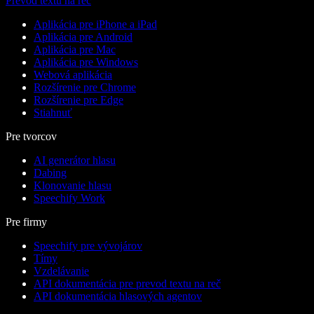
Prevod textu na reč
Aplikácia pre iPhone a iPad
Aplikácia pre Android
Aplikácia pre Mac
Aplikácia pre Windows
Webová aplikácia
Rozšírenie pre Chrome
Rozšírenie pre Edge
Stiahnuť
Pre tvorcov
AI generátor hlasu
Dabing
Klonovanie hlasu
Speechify Work
Pre firmy
Speechify pre vývojárov
Tímy
Vzdelávanie
API dokumentácia pre prevod textu na reč
API dokumentácia hlasových agentov