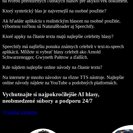
na tvorbu prirodzených ľudských hlasov pre akýkoľvek dokument.
Ktorý syntetický hlas je najvernejší na osobné použitie?
Ak hľadáte aplikáciu s realistickým hlasom na osobné použitie,
výbornou voľbou sú NaturalReader aj Speechify.
Ktoré appky na čítanie textu majú najlepšie celebrity hlasy?
Speechify má najširšiu ponuku známych celebrít v text-to-speech
aplikácii. Môžete si vybrať hlasy celebrít ako Arnold
Schwarzenegger, Gwyneth Paltrow a ďalších.
Kde nájdem najlepšie online návody na čítanie textu?
Na internete je mnoho návodov na rôzne TTS nástroje. Najlepšie
online návody nájdete na YouTube a podobných platformách.
Vychutnajte si najpokročilejšie AI hlasy,
neobmedzené súbory a podporu 24/7
Vyskúšať zadarmo