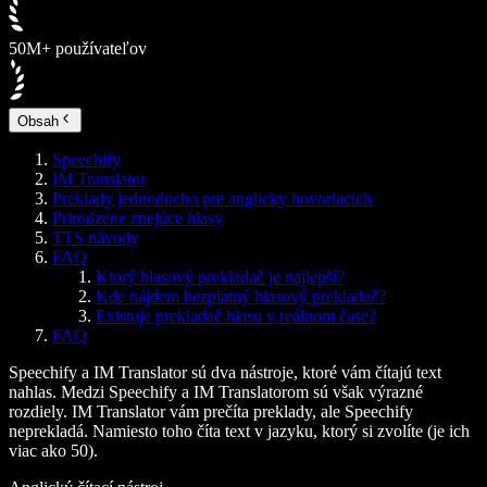
50M+ používateľov
Obsah
Speechify
IM Translator
Preklady jednoducho pre anglicky hovoriacich
Prirodzene znejúce hlasy
TTS návody
FAQ
Ktorý hlasový prekladač je najlepší?
Kde nájdem bezplatný hlasový prekladač?
Existuje prekladač hlasu v reálnom čase?
FAQ
Speechify a IM Translator sú dva nástroje, ktoré vám čítajú text
nahlas. Medzi Speechify a IM Translatorom sú však výrazné
rozdiely. IM Translator vám prečíta preklady, ale Speechify
neprekladá. Namiesto toho číta text v jazyku, ktorý si zvolíte (je ich
viac ako 50).