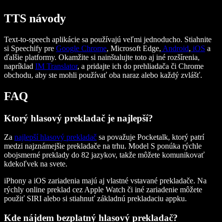
TTS návody
Text-to-speech aplikácie sa používajú veľmi jednoducho. Stiahnite
si Speechify pre
Google Chrome
, Microsoft Edge,
Android
,
iOS
a
ďalšie platformy. Okamžite si nainštalujte toto aj iné rozšírenia,
napríklad
IM Translator
, a pridajte ich do prehliadača či Chrome
obchodu, aby ste mohli používať oba naraz alebo každý zvlášť.
FAQ
Ktorý hlasový prekladač je najlepší?
Za
najlepší hlasový prekladač
sa považuje Pocketalk, ktorý patrí
medzi najznámejšie prekladače na trhu. Model S ponúka rýchle
obojsmerné preklady do 82 jazykov, takže môžete komunikovať
kdekoľvek na svete.
iPhony a iOS zariadenia majú aj vlastné vstavané prekladače. Na
rýchly online preklad cez Apple Watch či iné zariadenie môžete
použiť SIRI alebo si stiahnuť základnú prekladaciu appku.
Kde nájdem bezplatný hlasový prekladač?