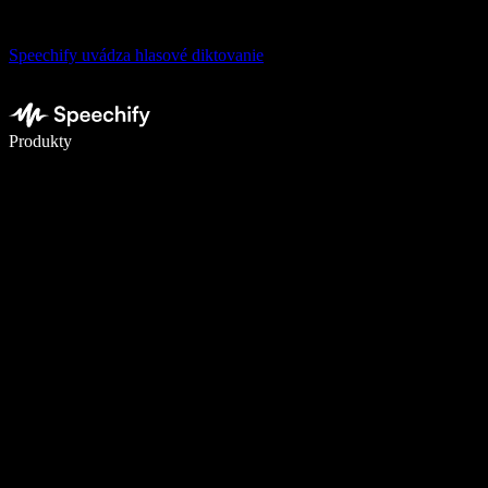
Speechify uvádza hlasové diktovanie
Píšte 5× rýchlejšie pomocou hlasového diktovania
Produkty
Zistiť viac