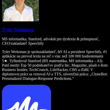
Tyler Weitzman
MS informatika, Stanford, advokát pre dyslexiu & prístupnosť,
CEO/zakladateľ Speechify
Tyler Weitzman je spoluzakladateľ, šéf AI a prezident Speechify, #1
aplikácie na prevod textu na reč s viac než 100 000 hodnoteniami
5★. Vyštudoval Stanford (BS matematika, MS informatika – AI).
Patrí medzi Top 50 podnikateľov podľa Inc. Magazine, písali o ňom
Business Insider, TechCrunch, LifeHacker, CBS a ďalší. V
diplomovej práci sa venoval AI a TTS, záverečná práca: „CloneBot:
Personalized Dialogue-Response Predictions.“