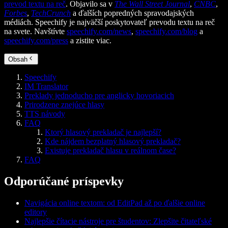
prevod textu na reč
. Objavilo sa v
The Wall Street Journal
,
CNBC
,
Forbes
,
TechCrunch
a ďalších popredných spravodajských
médiách. Speechify je najväčší poskytovateľ prevodu textu na reč
na svete. Navštívte
speechify.com/news
,
speechify.com/blog
a
speechify.com/press
a zistite viac.
Obsah
Speechify
IM Translator
Preklady jednoducho pre anglicky hovoriacich
Prirodzene znejúce hlasy
TTS návody
FAQ
Ktorý hlasový prekladač je najlepší?
Kde nájdem bezplatný hlasový prekladač?
Existuje prekladač hlasu v reálnom čase?
FAQ
Odporúčané príspevky
Navigácia online textom: od EditPad až po ďalšie online
editory
Najlepšie čítacie nástroje pre študentov: Zlepšite čitateľské