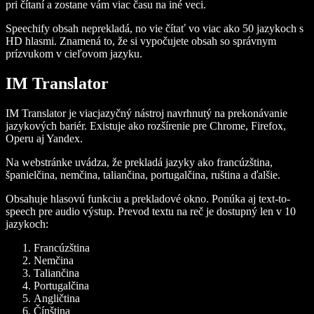
pri čítaní a zostane vám viac času na iné veci.
Speechify obsah neprekladá, no vie čítať vo viac ako 50 jazykoch s
HD hlasmi. Znamená to, že si vypočujete obsah so správnym
prízvukom v cieľovom jazyku.
IM Translator
IM Translator je viacjazyčný nástroj navrhnutý na prekonávanie
jazykových bariér. Existuje ako rozšírenie pre Chrome, Firefox,
Operu aj Yandex.
Na webstránke uvádza, že prekladá jazyky ako francúzština,
španielčina, nemčina, taliančina, portugalčina, ruština a ďalšie.
Obsahuje hlasovú funkciu a prekladové okno. Ponúka aj text-to-
speech pre audio výstup. Prevod textu na reč je dostupný len v 10
jazykoch:
Francúzština
Nemčina
Taliančina
Portugalčina
Angličtina
Čínština