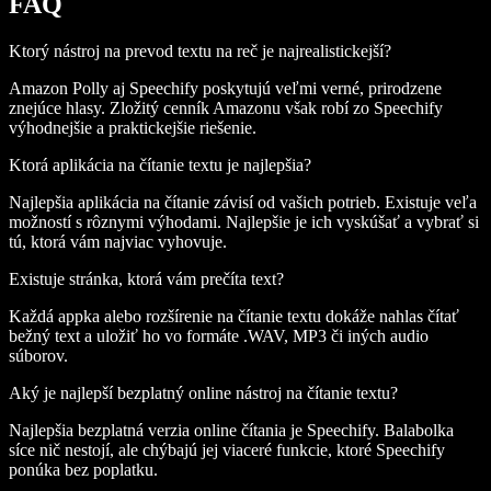
FAQ
Ktorý nástroj na prevod textu na reč je najrealistickejší?
Amazon Polly aj Speechify poskytujú veľmi verné, prirodzene
znejúce hlasy. Zložitý cenník Amazonu však robí zo Speechify
výhodnejšie a praktickejšie riešenie.
Ktorá aplikácia na čítanie textu je najlepšia?
Najlepšia aplikácia na čítanie závisí od vašich potrieb. Existuje veľa
možností s rôznymi výhodami. Najlepšie je ich vyskúšať a vybrať si
tú, ktorá vám najviac vyhovuje.
Existuje stránka, ktorá vám prečíta text?
Každá appka alebo rozšírenie na čítanie textu dokáže nahlas čítať
bežný text a uložiť ho vo formáte .WAV, MP3 či iných audio
súborov.
Aký je najlepší bezplatný online nástroj na čítanie textu?
Najlepšia bezplatná verzia online čítania je Speechify. Balabolka
síce nič nestojí, ale chýbajú jej viaceré funkcie, ktoré Speechify
ponúka bez poplatku.