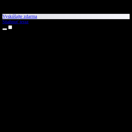
Vyskúšajte zdarma
Stiahnuť teraz
Produkty
Prevod textu na reč
Aplikácie pre iPhone a iPad
Aplikácia pre Android
Rozšírenie pre Chrome
Rozšírenie pre Edge
Webová aplikácia
Aplikácia pre Mac
Aplikácia pre Windows