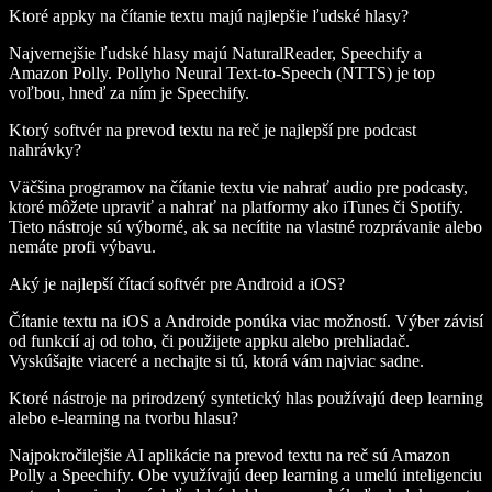
Ktoré appky na čítanie textu majú najlepšie ľudské hlasy?
Najvernejšie ľudské hlasy majú NaturalReader, Speechify a
Amazon Polly. Pollyho Neural Text-to-Speech (NTTS) je top
voľbou, hneď za ním je Speechify.
Ktorý softvér na prevod textu na reč je najlepší pre podcast
nahrávky?
Väčšina programov na čítanie textu vie nahrať audio pre podcasty,
ktoré môžete upraviť a nahrať na platformy ako iTunes či Spotify.
Tieto nástroje sú výborné, ak sa necítite na vlastné rozprávanie alebo
nemáte profi výbavu.
Aký je najlepší čítací softvér pre Android a iOS?
Čítanie textu na iOS a Androide ponúka viac možností. Výber závisí
od funkcií aj od toho, či použijete appku alebo prehliadač.
Vyskúšajte viaceré a nechajte si tú, ktorá vám najviac sadne.
Ktoré nástroje na prirodzený syntetický hlas používajú deep learning
alebo e-learning na tvorbu hlasu?
Najpokročilejšie AI aplikácie na prevod textu na reč sú Amazon
Polly a Speechify. Obe využívajú deep learning a umelú inteligenciu