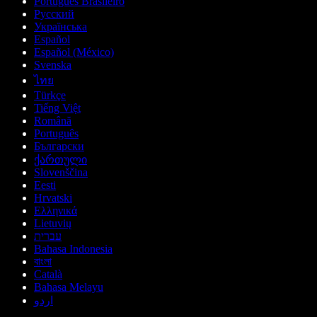
Português Brasileiro
Русский
Українська
Español
Español (México)
Svenska
ไทย
Türkçe
Tiếng Việt
Română
Português
Български
ქართული
Slovenščina
Eesti
Hrvatski
Ελληνικά
Lietuvių
עברית
Bahasa Indonesia
বাংলা
Català
Bahasa Melayu
اردو