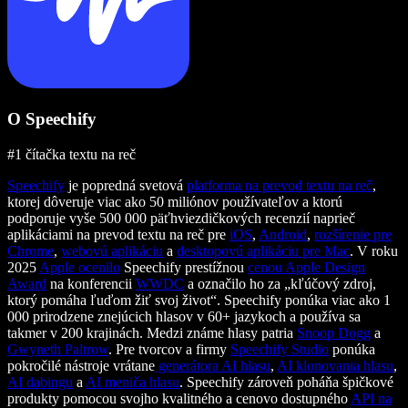
O Speechify
#1 čítačka textu na reč
Speechify
je popredná svetová
platforma na prevod textu na reč
,
ktorej dôveruje viac ako 50 miliónov používateľov a ktorú
podporuje vyše 500 000 päťhviezdičkových recenzií naprieč
aplikáciami na prevod textu na reč pre
iOS
,
Android
,
rozšírenie pre
Chrome
,
webovú aplikáciu
a
desktopovú aplikáciu pre Mac
. V roku
2025
Apple ocenilo
Speechify prestížnou
cenou Apple Design
Award
na konferencii
WWDC
a označilo ho za „kľúčový zdroj,
ktorý pomáha ľuďom žiť svoj život“. Speechify ponúka viac ako 1
000 prirodzene znejúcich hlasov v 60+ jazykoch a používa sa
takmer v 200 krajinách. Medzi známe hlasy patria
Snoop Dogg
a
Gwyneth Paltrow
. Pre tvorcov a firmy
Speechify Studio
ponúka
pokročilé nástroje vrátane
generátora AI hlasu
,
AI klonovania hlasu
,
AI dabingu
a
AI meniča hlasu
. Speechify zároveň poháňa špičkové
produkty pomocou svojho kvalitného a cenovo dostupného
API na