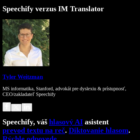
Speechify verzus IM Translator
Tyler Weitzman
MS informatika, Stanford, advokát pre dyslexiu & prístupnosť,
CEO/zakladateľ Speechify
Speechify, váš
hlasový AI
asistent
prevod textu na reč
.
Diktovanie hlasom
.
Rýchle odpovede
.