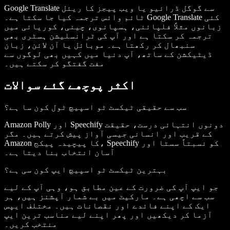
Google Translate سے گوگل ڈرائیو یا ویب پیجز کا ریئل
ٹائم وائس ترجمہ کیا جا سکتا ہے۔ Google Translate کئی
زبانوں مثلاً فلپائنی، ہسپانوی، چینی، کوریائی میں
ترجمہ کر سکتا ہے اور آپ کی ٹرانسلیشن ہسٹری بھی
سنبھال کر رکھتا ہے۔ موبائل یا آن لائن، زبان
ڈیٹیکشن کے ساتھ، آپ دنیا میں کہیں بھی لوگوں سے
مفت گفتگو کر سکتے ہیں۔
اکثر پوچھے گئے سوالات
سب سے حقیقی ٹیکسٹ ٹو اسپیچ ٹول کون سا ہے؟
Amazon Polly اور Speechify دونوں انتہائی درست، حقیقت
کے قریب اور انسانی جیسی آواز پیش کرتے ہیں۔ مگر
Amazon کا پیچیدہ پیکج، Speechify کو نسبتاً سستا اور
آسان انتخاب بنا دیتا ہے۔
بہترین ٹیکسٹ ٹو اسپیچ ایپ کون سی ہے؟
جو ایپ آپ کی ضرورت کے عین مطابق ہو، وہی آپ کے لیے
سب سے اچھی ہے۔ مارکیٹ میں بے شمار آپشنز ہیں، ہر
ایک کے اپنے فائدے اور نقصانات ہیں۔ مختلف ایپس
آزما کر دیکھیں اور پھر اپنے لیے مناسب ترین ایپ
منتخب کریں۔