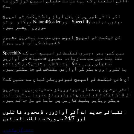
ذاتی استعمال کے لیے سب سے حقیقی اسپیچ ٹول کون سا
ہے؟
اگر ذاتی طور پر قدرتی آواز والا ٹیکسٹ ٹو اسپیچ
درکار ہو تو NaturalReader اور Speechify دونوں نہایت
موزوں آپشنز ہیں۔
کن ٹیکسٹ ٹو اسپیچ ایپس میں سب سے بہترین مشہور
شخصیات کی آوازیں ہیں؟
Speechify میں کسی بھی دوسری ٹیکسٹ ٹو اسپیچ ایپ کے
مقابلے میں سب سے زیادہ مشہور شخصیات کی آوازیں
دستیاب ہیں۔ مثلاً آرنلڈ شوارتزنیگر، گوئنتھ
پالٹرو اور دیگر کی آوازیں منتخب کی جا سکتی ہیں۔
آن لائن ٹیکسٹ ٹو اسپیچ ٹیوٹوریلز کہاں سے ملیں گے؟
انٹرنیٹ پر بے شمار ٹیوٹوریلز دستیاب ہیں۔ بہترین
آن لائن ٹیکسٹ ٹو اسپیچ ٹیوٹوریلز عموماً یوٹیوب اور
دیگر ویڈیو پلیٹ فارمز پر بآسانی مل جاتے ہیں۔
انتہائی جدید اے آئی آوازوں، لامحدود فائلوں
اور 24/7 سپورٹ سے لطف اٹھائیں
مفت آزمائیں