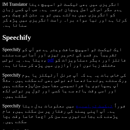
IM Translator انگریزی میں بھی ٹیکسٹ ٹو اسپیچ دیتا
ہے، مگر اس کی اصل پہچان ترجمہ ہے۔ جب آپ کسی زبان
کو انگریزی میں بدلتے ہیں تو یہ متن کو چیک بھی
کرتا ہے اور نیا مواد براہ راست انگریزی میں پڑھ کر
سناتا ہے۔
Speechify
Speechify ایک ٹیکسٹ ٹو اسپیچ سافٹ ویئر ہے جو آپ کو
تقریباً ہر قسم کی تحریر تیزی اور آسانی سے سننے
فائلز اور دیگر دستاویزات کو
pdf
دیتا ہے۔ یہ نوٹس،
مختلف زبانوں اور آوازوں میں پڑھ کر سناتا ہے۔
Speechify کی خاص بات یہ ہے کہ آپ جرنل آرٹیکلز یا ہوم
ورک سنتے ہوئے ساتھ ساتھ نوٹس بھی لے سکتے ہیں۔ مثلاً
آپ ہسپانوی یا فرانسیسی مضامین سن/پڑھ سکتے ہیں
اور اسی وقت ہاتھ سے یا کسی اور ٹول پر نوٹس لکھ
سکتے ہیں۔
Speechify فوراً
ٹیکسٹ ٹو اسپیچ
میں معلومات بدل دیتا
ہے۔ آپ اپنی پسند کی رفتار پر سن سکتے ہیں، عام
پڑھنے کے بجائے تیزی سے سن کر اچھا خاصا وقت بچا
سکتے ہیں۔