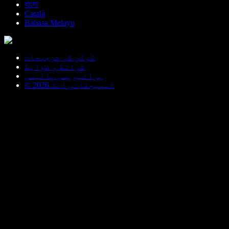
বাংলা
Català
Bahasa Melayu
کوکی کی ترجیحات
شرائط و ضوابط
پرائیویسی پالیسی
© اسپیچفائی انک 2026