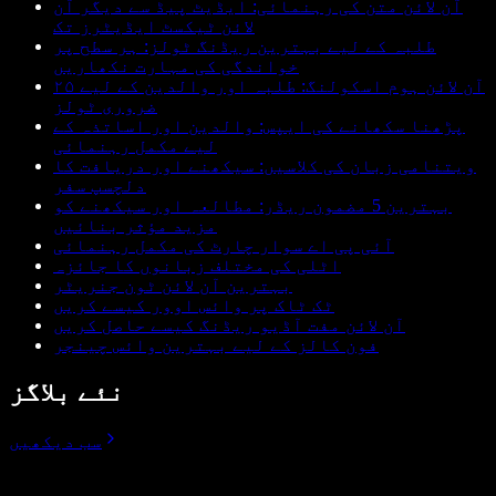
آن لائن متن کی رہنمائی: ایڈیٹ پیڈ سے دیگر آن
لائن ٹیکسٹ ایڈیٹرز تک
طلبہ کے لیے بہترین ریڈنگ ٹولز: ہر سطح پر
خواندگی کی مہارت نکھاریں
آن لائن ہوم اسکولنگ: طلبہ اور والدین کے لیے ۲۵
ضروری ٹولز
پڑھنا سکھانے کی ایپس: والدین اور اساتذہ کے
لیے مکمل رہنمائی
ویتنامی زبان کی کلاسیں: سیکھنے اور دریافت کا
دلچسپ سفر
بہترین 5 مضمون ریڈر: مطالعہ اور سیکھنے کو
مزید مؤثر بنائیں
آئی پی اے سوار چارٹ کی مکمل رہنمائی
اٹلی کی مختلف زبانوں کا جائزہ
بہترین آن لائن ٹون جنریٹر
ٹک ٹاک پر وائس اوور کیسے کریں
آن لائن مفت آڈیو ریڈنگ کیسے حاصل کریں
فون کالز کے لیے بہترین وائس چینجر
نئے بلاگز
سب دیکھیں