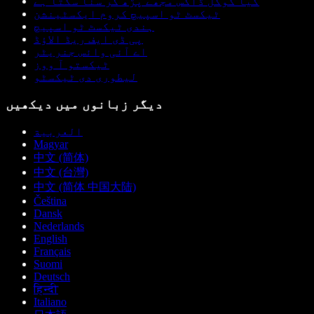
کیا گوگل ڈاکس مجھے پڑھ کر سنا سکتا ہے
ٹیکسٹ ٹو اسپیچ کروم ایکسٹینشن
ہندی ٹیکسٹ ٹو اسپیچ
پی ڈی ایف ریڈ الاؤڈ
اے آئی وائس جنریٹر
ٹیکستو آ ووز
لیطوری دی ٹیکسٹو
دیگر زبانوں میں دیکھیں
العربية
Magyar
中文 (简体)
中文 (台灣)
中文 (简体 中国大陆)
Čeština
Dansk
Nederlands
English
Français
Suomi
Deutsch
हिन्दी
Italiano