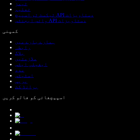
ٹیمز
تعلیم
ٹیکسٹ ٹو اسپیچ API دستاویزات
وائس ایجنٹس API دستاویزات
کمپنی
ہمارے بارے میں
رابطہ
بلاگ
ملازمتیں
ایفیلی ایٹس
مدد
اسٹیٹس
پریس
برانڈ کٹ
اسپیچفائی کو فالو کریں