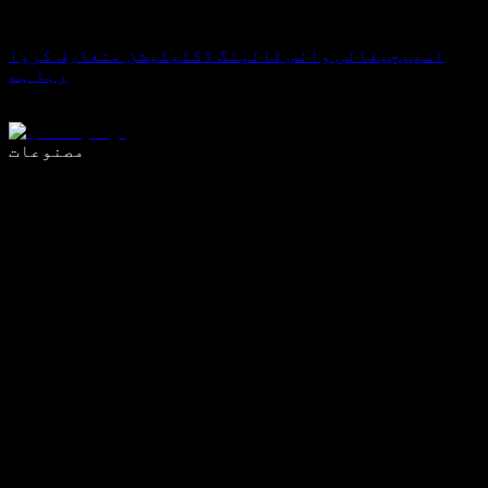
اسپیچیفائی وائس ٹائپنگ ڈکٹیٹیشن متعارف کروا
رہا ہے
وائس ٹائپنگ کے ساتھ 5 گنا تیزی سے لکھیں
مصنوعات
مزید جانیں