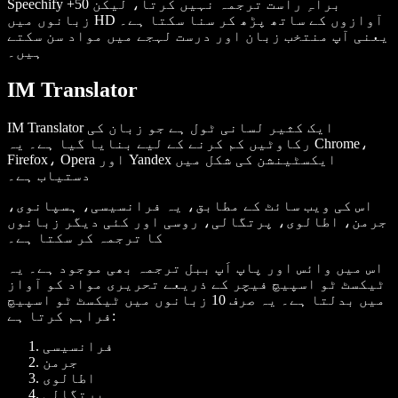
Speechify براہِ راست ترجمہ نہیں کرتا، لیکن 50+
زبانوں میں HD آوازوں کے ساتھ پڑھ کر سنا سکتا ہے۔
یعنی آپ منتخب زبان اور درست لہجے میں مواد سن سکتے
ہیں۔
IM Translator
IM Translator ایک کثیر لسانی ٹول ہے جو زبان کی
رکاوٹیں کم کرنے کے لیے بنایا گیا ہے۔ یہ Chrome،
Firefox، Opera اور Yandex ایکسٹینشن کی شکل میں
دستیاب ہے۔
اس کی ویب سائٹ کے مطابق، یہ فرانسیسی، ہسپانوی،
جرمن، اطالوی، پرتگالی، روسی اور کئی دیگر زبانوں
کا ترجمہ کر سکتا ہے۔
اس میں وائس اور پاپ اَپ ببل ترجمہ بھی موجود ہے۔ یہ
ٹیکسٹ ٹو اسپیچ فیچر کے ذریعے تحریری مواد کو آواز
میں بدلتا ہے۔ یہ صرف 10 زبانوں میں ٹیکسٹ ٹو اسپیچ
فراہم کرتا ہے:
فرانسیسی
جرمن
اطالوی
پرتگالی