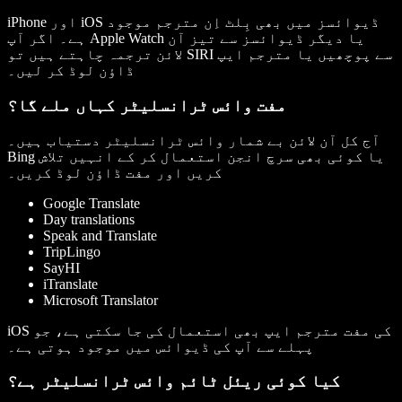
iPhone اور iOS ڈیوائسز میں بھی بِلٹ اِن مترجم موجود
ہے۔ اگر آپ Apple Watch یا دیگر ڈیوائسز سے تیز آن
لائن ترجمہ چاہتے ہیں تو SIRI سے پوچھیں یا مترجم ایپ
ڈاؤن لوڈ کر لیں۔
مفت وائس ٹرانسلیٹر کہاں ملے گا؟
آج کل آن لائن بے شمار وائس ٹرانسلیٹر دستیاب ہیں۔
Bing یا کوئی بھی سرچ انجن استعمال کر کے انہیں تلاش
کریں اور مفت ڈاؤن لوڈ کریں۔
Google Translate
Day translations
Speak and Translate
TripLingo
SayHI
iTranslate
Microsoft Translator
iOS کی مفت مترجم ایپ بھی استعمال کی جا سکتی ہے، جو
پہلے سے آپ کی ڈیوائس میں موجود ہوتی ہے۔
کیا کوئی ریئل ٹائم وائس ٹرانسلیٹر ہے؟