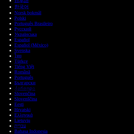
日本語
한국어
Norsk bokmål
Polski
Português Brasileiro
Русский
Українська
Español
Español (México)
Svenska
ไทย
Türkçe
Tiếng Việt
Română
Português
Български
ქართული
Slovenčina
Slovenščina
Eesti
Hrvatski
Ελληνικά
Lietuvių
עברית
Bahasa Indonesia