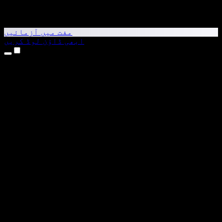
مفت میں آزمائیں
ابھی ڈاؤن لوڈ کریں
مصنوعات
متن کو آواز میں بدلیں
iPhone اور iPad ایپس
Android ایپ
Chrome ایکسٹینشن
Edge ایکسٹینشن
ویب ایپ
Mac ایپ
Windows ایپ
AI وائس جنریٹر
وائس اوور
ڈبنگ