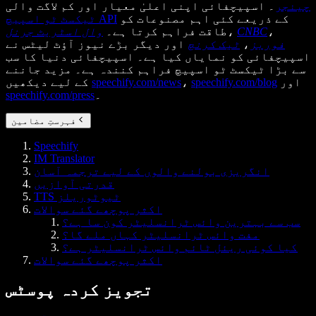
چینجر
۔ اسپیچفائی اپنی اعلیٰ معیار اور کم لاگت والی
کے ذریعے کئی اہم مصنوعات کو
ٹیکسٹ ٹو اسپیچ API
،
CNBC
،
طاقت فراہم کرتا ہے۔
وال اسٹریٹ جرنل
فوربز
،
ٹیک کرنچ
اور دیگر بڑے نیوز آؤٹ لیٹس نے
اسپیچفائی کو نمایاں کیا ہے۔ اسپیچفائی دنیا کا سب
سے بڑا ٹیکسٹ ٹو اسپیچ فراہم کنندہ ہے۔ مزید جاننے
اور
speechify.com/blog
،
speechify.com/news
کے لیے دیکھیں
۔
speechify.com/press
فہرستِ مضامین
Speechify
IM Translator
انگریزی بولنے والوں کے لیے ترجمہ آسان
قدرتی آوازیں
TTS ٹیوٹوریلز
اکثر پوچھے گئے سوالات
سب سے بہترین وائس ٹرانسلیٹر کون سا ہے؟
مفت وائس ٹرانسلیٹر کہاں ملے گا؟
کیا کوئی ریئل ٹائم وائس ٹرانسلیٹر ہے؟
اکثر پوچھے گئے سوالات
تجویز کردہ پوسٹس