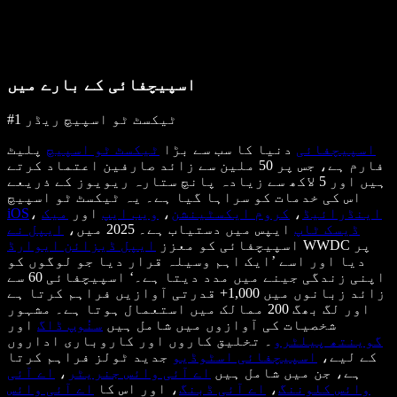
اسپیچفائی کے بارے میں
#1 ٹیکسٹ ٹو اسپیچ ریڈر
اسپیچفائی
دنیا کا سب سے بڑا
ٹیکسٹ ٹو اسپیچ
پلیٹ
فارم ہے، جس پر 50 ملین سے زائد صارفین اعتماد کرتے
ہیں اور 5 لاکھ سے زیادہ پانچ ستارہ ریویوز کے ذریعے
اس کی خدمات کو سراہا گیا ہے۔ یہ ٹیکسٹ ٹو اسپیچ
اینڈرائیڈ
،
کروم ایکسٹینشن
،
ویب ایپ
اور
میک
،
iOS
ڈیسک ٹاپ
ایپس میں دستیاب ہے۔ 2025 میں،
ایپل نے
WWDC پر
اسپیچفائی کو معزز
ایپل ڈیزائن ایوارڈ
دیا اور اسے ’ایک اہم وسیلہ قرار دیا جو لوگوں کو
اپنی زندگی جینے میں مدد دیتا ہے۔‘ اسپیچفائی 60 سے
زائد زبانوں میں 1,000+ قدرتی آوازیں فراہم کرتا ہے
اور لگ بھگ 200 ممالک میں استعمال ہوتا ہے۔ مشہور
شخصیات کی آوازوں میں شامل ہیں
سنُوپ ڈاگ
اور
گوینتھ پیلٹرو
۔ تخلیق کاروں اور کاروباری اداروں
کے لیے،
اسپیچفائی اسٹوڈیو
جدید ٹولز فراہم کرتا
ہے، جن میں شامل ہیں
اے آئی وائس جنریٹر
،
اے آئی
وائس کلوننگ
،
اے آئی ڈبنگ
، اور اس کا
اے آئی وائس