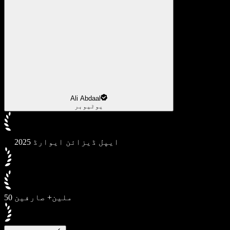
Ali Abdaal
یوٹیوبر
2025 ایپل ڈیزائن ایوارڈ
50 ملین+ صارفین