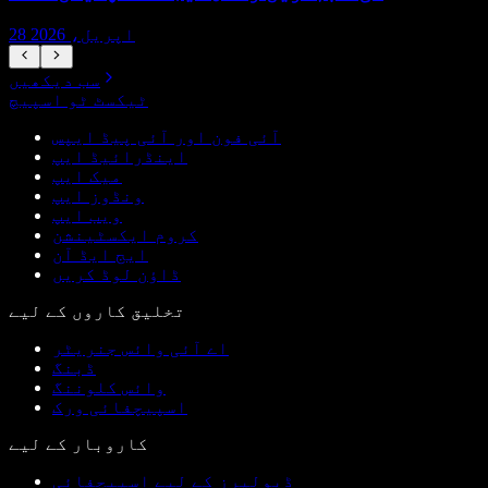
28 اپریل، 2026
سب دیکھیں
ٹیکسٹ ٹو اسپیچ
آئی فون اور آئی پیڈ ایپس
اینڈرائیڈ ایپ
میک ایپ
ونڈوز ایپ
ویب ایپ
کروم ایکسٹینشن
ایج ایڈ آن
ڈاؤن لوڈ کریں
تخلیق کاروں کے لیے
اے آئی وائس جنریٹر
ڈبنگ
وائس کلوننگ
اسپیچفائی ورک
کاروبار کے لیے
ڈیولپرز کے لیے اسپیچفائی