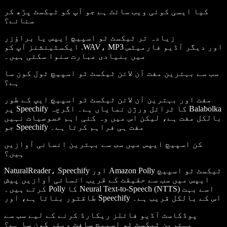
کیا ایسی کوئی ویب سائٹ ہے جو آپ کو ٹیکسٹ پڑھ کر
سنائے؟
زیادہ تر ٹیکسٹ ٹو اسپیچ ایپس یا براؤزر
ایکسٹینشنز آپ کو .WAV، MP3 اور دیگر آڈیو فارمیٹس
میں بنیادی عبارت سنوا سکتی ہیں۔
سب سے بہترین مفت آن لائن ٹیکسٹ ٹو اسپیچ ٹول کون سا
ہے؟
مفت اور بہترین آن لائن ٹیکسٹ ٹو اسپیچ ایپ کے طور
پر Speechify کا ٹرائل ورژن نمایاں ہے۔ اگرچہ Balabolka
بالکل مفت ہے، لیکن اس میں وہ کئی اہم خصوصیات نہیں
جو Speechify مفت ہی فراہم کرتا ہے۔
کن اسپیچ ایپس میں سب سے بہترین انسانی آوازیں
ہیں؟
NaturalReader، Speechify اور Amazon Polly ٹیکسٹ ٹو اسپیچ
ایپس میں سب سے حقیقت کے قریب انسانی آوازیں پیش
کرتے ہیں۔ Polly کا Neural Text-to-Speech (NTTS) اسے بہت
طاقتور بناتا ہے، اور Speechify اس کے بالکل قریب ہے۔
پوڈکاسٹ آڈیو فائلز ریکارڈ کرنے کے لیے سب سے
بہترین ٹیکسٹ ٹو اسپیچ سافٹ ویئر کون سا ہے؟