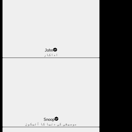
John
اداکار
Snoop
موسیقی کی دنیا کا آئیکون