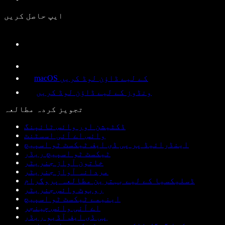
ایپ حاصل کریں
macOS کے لیے ڈاؤن لوڈ کریں
ونڈوز کے لیے ڈاؤن لوڈ کریں
تجویز کردہ مطالعہ
ڈکٹیشن اور وائس ٹائپنگ
وائس اے آئی اسسٹنٹ
اینڈرائیڈ پر پی ڈی ایف ٹیکسٹ ٹو اسپیچ
ٹیکسٹ ٹو اسپیچ ریڈر
خاتون آواز جنریٹر
مردانہ آواز جنریٹر
ڈسلیکسیا کے لیے بہترین مطالعہ پروگرام
روبوٹ وائس جنریٹر
اینیمے ٹیکسٹ ٹو اسپیچ
اے آئی وائس چینجر
پی ڈی ایف آڈیو ریڈر