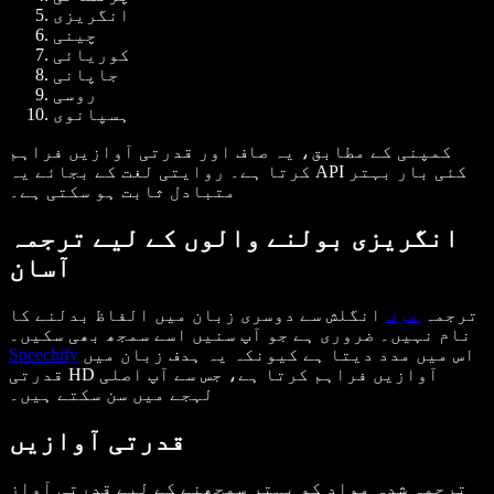
انگریزی
چینی
کوریائی
جاپانی
روسی
ہسپانوی
کمپنی کے مطابق، یہ صاف اور قدرتی آوازیں فراہم
کرتا ہے۔ روایتی لغت کے بجائے یہ API کئی بار بہتر
متبادل ثابت ہو سکتی ہے۔
انگریزی بولنے والوں کے لیے ترجمہ
آسان
ترجمہ
صرف
انگلش سے دوسری زبان میں الفاظ بدلنے کا
نام نہیں۔ ضروری ہے جو آپ سنیں اسے سمجھ بھی سکیں۔
اس میں مدد دیتا ہے کیونکہ یہ ہدف زبان میں
Speechify
قدرتی HD آوازیں فراہم کرتا ہے، جس سے آپ اصلی
لہجے میں سن سکتے ہیں۔
قدرتی آوازیں
ترجمہ شدہ مواد کو بہتر سمجھنے کے لیے قدرتی آواز