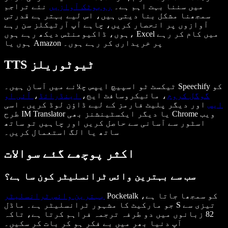
میں سننا بہت اہم ہے۔
روبوٹک آوازیں
نئے تراجم
سمجھنا مشکل بنا دیتی ہیں، اس لیے بہتر ہے قدرتی
آوازوں پر انحصار کریں، چاہے آپ آرٹیکلز سن رہے
ہوں، ڈاکیومنٹس دیکھ رہے ہوں، Excel میں کام کر رہے
ہوں یا Amazon پر خریداری کر رہے ہوں۔
TTS ٹیوٹوریلز
ٹیکسٹ ٹو اسپیچ ایپس چلانے میں آسان ہیں۔ Speechify کو
گوگل کروم
، مائیکروسافٹ ایج،
اینڈرائڈ
،
آئی او
ایس
اور دیگر پلیٹ فارمز کے لیے ڈاؤن لوڈ کریں۔ اسی
طرح IM Translator یا دیگر ایکسٹینشنز بھی Chrome ویب
اسٹور سے آسانی سے حاصل کریں اور چاہیں تو ساتھ
ساتھ یا الگ استعمال کریں۔
اکثر پوچھے گئے سوالات
سب سے بہترین وائس ٹرانسلیٹر کون سا ہے؟
Pocketalk کو سمجھا جاتا ہے،
بہترین وائس ٹرانسلیٹر
جو مارکیٹ کا مشہور ٹرانسلیٹر ہے۔ ماڈل S تیزی سے
82 زبانوں میں دو طرفہ ترجمہ فراہم کرتا ہے، تاکہ
آپ دنیا بھر میں بے فکر ہو کر بات کر سکیں۔