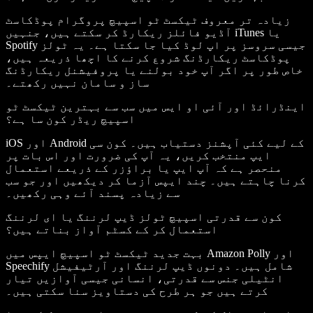
زیادہ تر معروف ٹیکسٹ ٹو اسپیچ پروگرام پوڈکاسٹ
آڈیو فائلز ریکارڈ کر سکتے ہیں، جنہیں iTunes یا
Spotify جیسی سروسز پر اپ لوڈ کیا جا سکتا ہے۔ یہ ٹولز
پوڈکاسٹ ریکارڈنگ شروع کرنے کا اچھا ذریعہ ہیں،
خاص طور پر اگر آپ خود بولنے یا پروفیشنل ریکارڈنگ
ساز و سامان نہیں رکھتے۔
اینڈرائڈ اور آئی او ایس میں سب سے بہترین ٹیکسٹ ٹو
اسپیچ ریڈر کون سا ہے؟
iOS اور Android کے لیے کئی آپشنز دستیاب ہیں۔ کون سی
ایپ منتخب کریں، یہ آپ کی ضرورت اور اس بات پر
منحصر ہے کہ آپ ایپ یا براؤزر کے ذریعے استعمال
کرنا چاہتے ہیں۔ چند ایپس آزما کر دیکھیں اور جو سب
سے زیادہ پسند آئے وہی رکھیں۔
کون سے قدرتی اسپیچ ٹولز ڈیپ لرننگ یا ای لرننگ
استعمال کر کے کسٹم آواز بناتے ہیں؟
بہت جدید ٹیکسٹ ٹو اسپیچ ایپس میں Amazon Polly اور
Speechify شامل ہیں۔ دونوں ڈیپ لرننگ اور آرٹیفیشل
انٹیلی جنس سے قدرتی، انسانی جیسی آوازیں تیار
کرتے ہیں جو ہر طرح کی دستاویز سنا سکتی ہیں۔