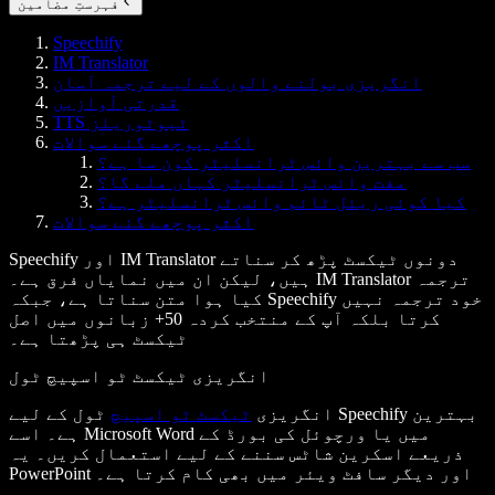
فہرستِ مضامین
Speechify
IM Translator
انگریزی بولنے والوں کے لیے ترجمہ آسان
قدرتی آوازیں
TTS ٹیوٹوریلز
اکثر پوچھے گئے سوالات
سب سے بہترین وائس ٹرانسلیٹر کون سا ہے؟
مفت وائس ٹرانسلیٹر کہاں ملے گا؟
کیا کوئی ریئل ٹائم وائس ٹرانسلیٹر ہے؟
اکثر پوچھے گئے سوالات
Speechify اور IM Translator دونوں ٹیکسٹ پڑھ کر سناتے
ہیں، لیکن ان میں نمایاں فرق ہے۔ IM Translator ترجمہ
کیا ہوا متن سناتا ہے، جبکہ Speechify خود ترجمہ نہیں
کرتا بلکہ آپ کے منتخب کردہ 50+ زبانوں میں اصل
ٹیکسٹ ہی پڑھتا ہے۔
انگریزی ٹیکسٹ ٹو اسپیچ ٹول
انگریزی
ٹیکسٹ ٹو اسپیچ
ٹول کے لیے Speechify بہترین
ہے۔ اسے Microsoft Word میں یا ورچوئل کی بورڈ کے
ذریعے اسکرین شاٹس سننے کے لیے استعمال کریں۔ یہ
PowerPoint اور دیگر سافٹ ویئر میں بھی کام کرتا ہے۔