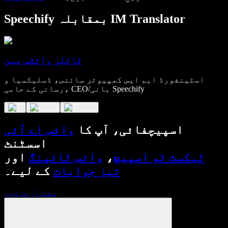
Speechify بمقابلہ IM Translator
ٹائلر وائٹس مین
اسٹینفورڈ ایم ایس کمپیوٹر سائنس، ڈسلیکسیا و
رسائی کے حامی، CEO/بانی Speechify
اسپیچفائی، آپ کا
وائس اے آئی
اسسٹنٹ
ٹیکسٹ ٹو اسپیچ
،
وائس ٹائپنگ
اور
تیز جوابات
کے لیے۔
مفت آزمائیں