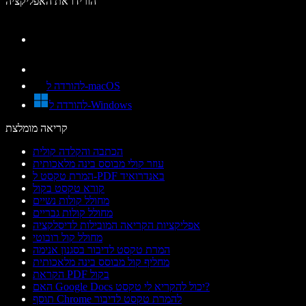
הורידו את האפליקציה
להורדה ל-macOS
להורדה ל-Windows
קריאה מומלצת
הכתבה והקלדה קולית
עוזר קולי מבוסס בינה מלאכותית
המרת טקסט ל-PDF באנדרואיד
קורא טקסט בקול
מחולל קולות נשיים
מחולל קולות גבריים
אפליקציות הקריאה המובילות לדיסלקציה
מחולל קול רובוטי
המרת טקסט לדיבור בסגנון אנימה
מחליף קול מבוסס בינה מלאכותית
הקראת PDF בקול
האם Google Docs יכול להקריא לי טקסט?
תוסף Chrome להמרת טקסט לדיבור