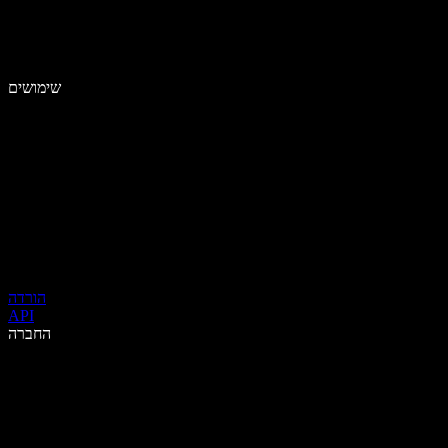
שימושים
הורדה
API
החברה