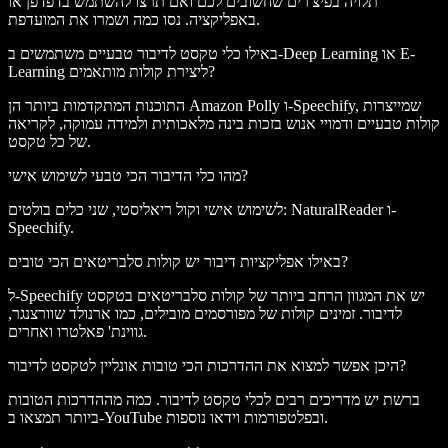
תלויה בפיצ'רים שחשובים לכם ואם תרצו להשתמש בדפדפן או
באפליקציה. נסו כמה ושמרו את המועדפת.
באילו כלי טקסט לדיבור טבעיים משתמשים ב-Deep Learning או E-
Learning ליצירת קולות מותאמים?
התוכנות המתקדמות ביותר הן Amazon Polly ו-Speechify, שמייצרות
קולות טבעיים ודמויי אנוש בזכות בינה מלאכותית ולמידה עמוקה, לקריאה
של כל טקסט.
מהו כלי הדיבור הכי טבעי לשימוש אישי?
לשימוש אישי וקול ריאליסטי, שני כלים בולטים: NaturalReader ו-
Speechify.
באילו אפליקציות דיבור יש קולות סלבריטאים הכי טובים?
ל-Speechify יש את המגוון הרחב ביותר של קולות סלבריטאים בטקסט
לדיבור. זמינים קולות של מפורסמים מובילים, כמו ארנולד שוורצנגר,
גווינת' פאלטרו ואחרים.
היכן אפשר למצוא את ההדרכות הכי טובות אונליין לטקסט לדיבור?
ברשת יש מדריכים רבים לכלי טקסט לדיבור. כמה מההדרכות הטובות
ביותר תמצאו ב-YouTube ובפלטפורמות וידאו נוספות.