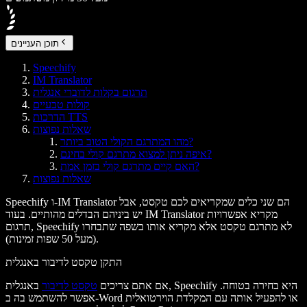
תוכן העניינים
Speechify
IM Translator
תרגום בקלות לדוברי אנגלית
קולות טבעיים
הדרכות TTS
שאלות נפוצות
מהו המתרגם הקולי הטוב ביותר?
איפה ניתן למצוא מתרגם קולי בחינם?
האם קיים מתרגם קולי בזמן אמת?
שאלות נפוצות
Speechify ו-IM Translator הם שני כלים שמקריאים לכם טקסט, אבל
יש ביניהם הבדלים מהותיים. בעוד IM Translator מקריא אפשרויות
תרגום, Speechify לא מתרגם טקסט אלא מקריא אותו בשפה שתבחרו
(מעל 50 שפות זמינות).
התקן טקסט לדיבור באנגלית
אם אתם צריכים
טקסט לדיבור
באנגלית, Speechify היא בחירה בטוחה.
אפשר להשתמש בה ב-Word או להפעיל אותה עם המקלדת הוירטואלית