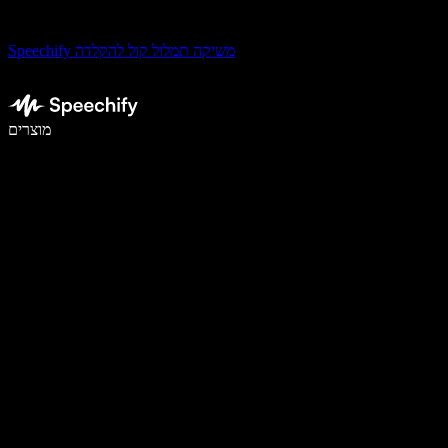
Speechify משיקה תמלול קול להקלדה
לכתוב פי 5 מהר יותר עם הכתבה קולית
מוצרים
למידע נוסף