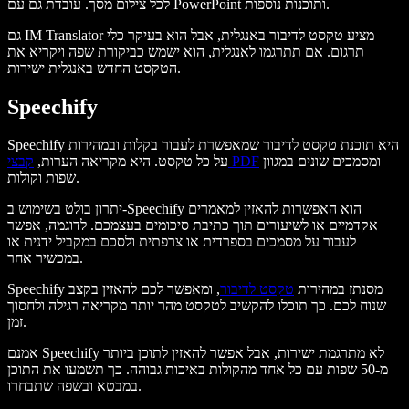
לכל צילום מסך. עובדת גם עם PowerPoint ותוכנות נוספות.
גם IM Translator מציע טקסט לדיבור באנגלית, אבל הוא בעיקר כלי
תרגום. אם תתרגמו לאנגלית, הוא ישמש כביקורת שפה ויקריא את
הטקסט החדש באנגלית ישירות.
Speechify
Speechify היא תוכנת טקסט לדיבור שמאפשרת לעבור בקלות ובמהירות
ומסמכים שונים במגוון
קבצי PDF
על כל טקסט. היא מקריאה הערות,
שפות וקולות.
יתרון בולט בשימוש ב-Speechify הוא האפשרות להאזין למאמרים
אקדמיים או לשיעורים תוך כתיבת סיכומים בעצמכם. לדוגמה, אפשר
לעבור על מסמכים בספרדית או צרפתית ולסכם במקביל ידנית או
במכשיר אחר.
Speechify מסנתז במהירות
טקסט לדיבור
, ומאפשר לכם להאזין בקצב
שנוח לכם. כך תוכלו להקשיב לטקסט מהר יותר מקריאה רגילה ולחסוך
זמן.
אמנם Speechify לא מתרגמת ישירות, אבל אפשר להאזין לתוכן ביותר
מ-50 שפות עם כל אחד מהקולות באיכות גבוהה. כך תשמעו את התוכן
במבטא ובשפה שתבחרו.