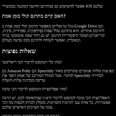
אפשר להשתמש גם במתרגם החינמי המובנה במכשירי iOS שלכם.
האם קיים מתרגם קולי בזמן אמת?
גוגל טרנסלייט מאפשר תרגום קולי בזמן אמת ב-Google Drive וגם
לתרגום אתרים. הוא מתרגם שלל שפות (פִילִיפִּינִית, ספרדית, סינית,
קוריאנית) ושומר היסטוריית תרגום. יש גם זיהוי שפה אוטומטי בנייד
ובאונליין, ואפשר לשוחח ולתרגם בזמן נסיעה בעולם.
שאלות נפוצות
מהו כלי הטקסט לדיבור הכי ריאליסטי?
גם Amazon Polly וגם Speechify מציעות קולות אנושיים שקרובים מאוד
למקור. אבל המודל המורכב של אמזון הופך את Speechify לבחירה
עדיפה מבחינת עלות-תועלת.
מהי אפליקציית הטקסט לדיבור הכי טובה?
האפליקציה הכי טובה לטקסט לדיבור היא זו שמתאימה לכם. יש הרבה
אפשרויות, כל אחת עם יתרונות וחסרונות. מומלץ לבדוק ולנסות מה הכי
עונה על הצרכים האישיים שלכם.
האם יש אתר שמקריא עבורי טקסט?