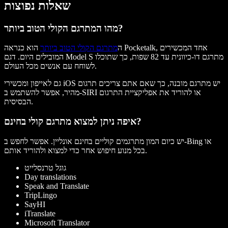
שאלות נפוצות
מהו המתרגם הקולי הטוב ביותר?
ה
מתרגם הקולי הטוב ביותר
הוא כנראה Pocketalk, אחד המכשירים
המובילים היום. דגם Model S מתרגם דו-כיוונית עד 82 שפות, כך שתוכלו
לשוחח עם אנשים מכל העולם.
גם לאייפון ומכשירי iOS יש מתרגם מובנה, כך שאם אתם צריכים תרגום
מהיר, אפשר להשתמש ב-SIRI או להוריד את אפליקציית התרגום
הבסיסית.
איפה ניתן למצוא מתרגם קולי בחינם?
יש כיום המון מתרגמים קוליים בחינם אונליין. אפשר לחפש ב-Bing או
בכל מנוע חיפוש אחר כדי למצוא ולהוריד אותם.
גוגל טרנסלייט
Day translations
Speak and Translate
TripLingo
SayHI
iTranslate
Microsoft Translator