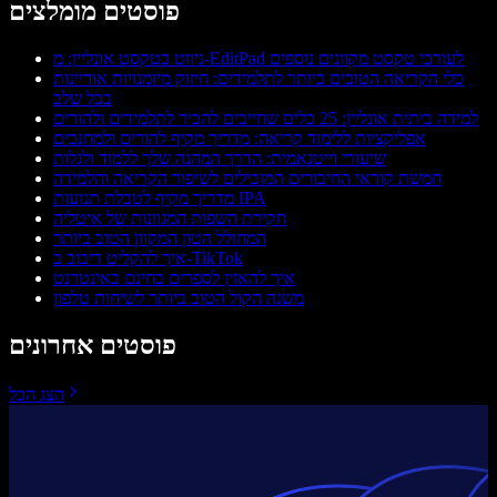
פוסטים מומלצים
ניווט בטקסט אונליין: מ-EditPad לעורכי טקסט מקוונים נוספים
כלי הקריאה הטובים ביותר לתלמידים: חיזוק מיומנויות אוריינות
בכל שלב
למידה ביתית אונליין: 25 כלים שחייבים להכיר לתלמידים ולהורים
אפליקציות ללימוד קריאה: מדריך מקיף להורים ולמחנכים
שיעורי וייטנאמית: הדרך המהנה שלך ללמוד ולגלות
חמשת קוראי החיבורים המובילים לשיפור הקריאה והלמידה
מדריך מקיף לטבלת תנועות IPA
חקירת השפות המגוונות של איטליה
המחולל הטון המקוון הטוב ביותר
איך להקליט דיבוב ב-TikTok
איך להאזין לספרים בחינם באינטרנט
משנה הקול הטוב ביותר לשיחות טלפון
פוסטים אחרונים
הצג הכל