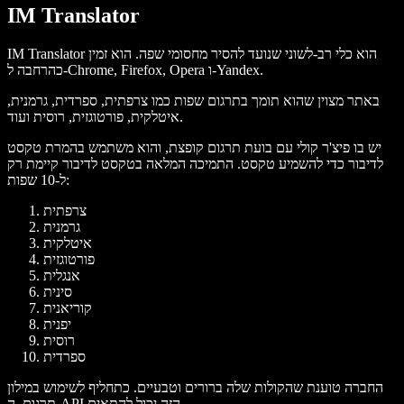
IM Translator
IM Translator הוא כלי רב-לשוני שנועד להסיר מחסומי שפה. הוא זמין
כהרחבה ל-Chrome, Firefox, Opera ו-Yandex.
באתר מצוין שהוא תומך בתרגום שפות כמו צרפתית, ספרדית, גרמנית,
איטלקית, פורטוגזית, רוסית ועוד.
יש בו פיצ'ר קולי עם בועת תרגום קופצת, והוא משתמש בהמרת טקסט
לדיבור כדי להשמיע טקסט. התמיכה המלאה בטקסט לדיבור קיימת רק
ל-10 שפות:
צרפתית
גרמנית
איטלקית
פורטוגזית
אנגלית
סינית
קוריאנית
יפנית
רוסית
ספרדית
החברה טוענת שהקולות שלה ברורים וטבעיים. כתחליף לשימוש במילון
תרגום, ה-API הזה יכול להתאים.