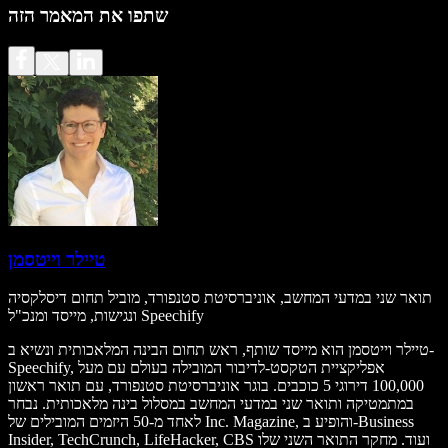
שתפו את המאמר הזה
טיילר וייטסמן
תואר שני במדעי המחשב, אוניברסיטת סטנפורד, מוביל תחום דיסלקסיה
ונגישות, מייסד ומנכ"ל Speechify
טיילר וייטסמן הוא מייסד שותף, ראש תחום הבינה המלאכותית ונשיא ב-
Speechify, אפליקציית הטקסט‑לדיבור המובילה בעולם עם מעל
100,000 דירוגי 5 כוכבים. בוגר אוניברסיטת סטנפורד, עם תואר ראשון
במתמטיקה ותואר שני במדעי המחשב במסלול בינה מלאכותית. נבחר
לאחד מ-50 היזמים המובילים של Inc. Magazine, והופיע ב-Business
Insider, TechCrunch, LifeHacker, CBS ועוד. מחקר התואר השני שלו