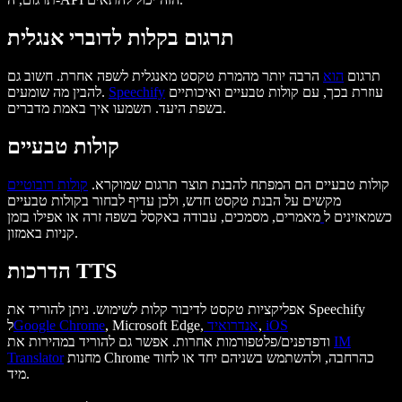
תרגום בקלות לדוברי אנגלית
תרגום
הוא
הרבה יותר מהמרת טקסט מאנגלית לשפה אחרת. חשוב גם
עוזרת בכך, עם קולות טבעיים ואיכותיים
Speechify
להבין מה שומעים.
בשפת היעד. תשמעו איך באמת מדברים.
קולות טבעיים
קולות טבעיים הם המפתח להבנת תוצר תרגום שמוקרא.
קולות רובוטיים
מקשים על הבנת טקסט חדש, ולכן עדיף לבחור בקולות טבעיים
כשמאזינים ל
מאמרים, מסמכים, עבודה באקסל בשפה זרה או אפילו בזמן
קניות באמזון.
הדרכות TTS
אפליקציות טקסט לדיבור קלות לשימוש. ניתן להוריד את Speechify
iOS
,
אנדרואיד
, Microsoft Edge,
Google Chrome
ל
IM
ודפדפנים/פלטפורמות אחרות. אפשר גם להוריד במהירות את
מחנות Chrome כהרחבה, ולהשתמש בשניהם יחד או לחוד
Translator
מיד.