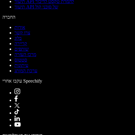
תיעוד API להמרת טקסט לדיבור
תיעוד API של סוכני קול
החברה
אודות
צרו קשר
בלוג
קריירה
שותפים
מרכז העזרה
סטטוס
עיתונות
ערכת המותג
עקבו אחרי Speechify