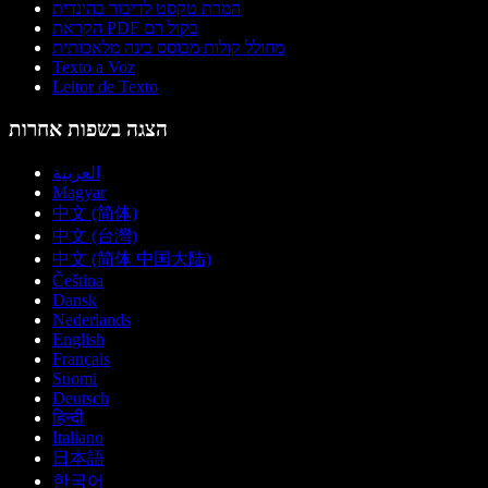
המרת טקסט לדיבור בהינדית
הקראת PDF בקול רם
מחולל קולות מבוסס בינה מלאכותית
Texto a Voz
Leitor de Texto
הצגה בשפות אחרות
العربية
Magyar
中文 (简体)
中文 (台灣)
中文 (简体 中国大陆)
Čeština
Dansk
Nederlands
English
Français
Suomi
Deutsch
हिन्दी
Italiano
日本語
한국어