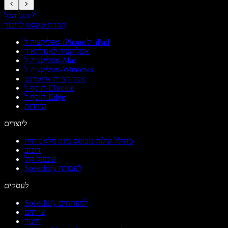
הצג הכל
המרת טקסט לדיבור
אפליקציה ל-iPhone ול-iPad
אפליקציה לאנדרואיד
אפליקציה ל-Mac
אפליקציה ל-Windows
אפליקציית אינטרנט
תוסף ל-Chrome
תוסף ל-Edge
הורדות
ליוצרים
מחולל קולות מבוסס בינה מלאכותית
דיבוב
שכפול קול
Speechify לעבודה
לעסקים
Speechify למפתחים
צוותים
חינוך