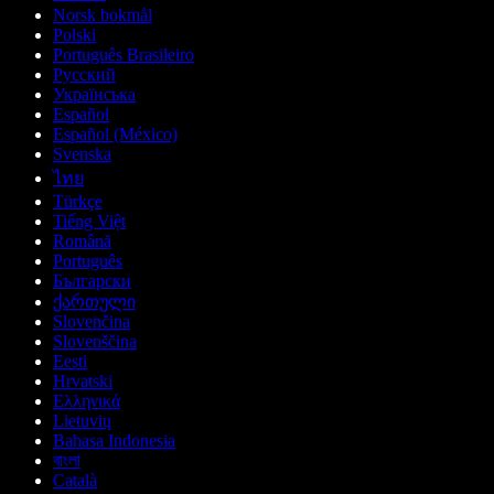
Norsk bokmål
Polski
Português Brasileiro
Русский
Українська
Español
Español (México)
Svenska
ไทย
Türkçe
Tiếng Việt
Română
Português
Български
ქართული
Slovenčina
Slovenščina
Eesti
Hrvatski
Ελληνικά
Lietuvių
Bahasa Indonesia
বাংলা
Català