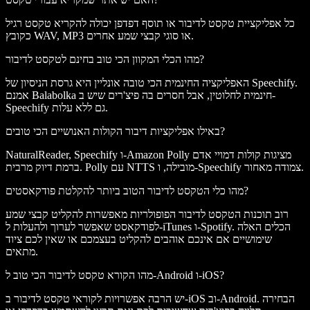
כל אפליקציית טקסט לדיבור או תוסף דפדפן יכולה להקריא טקסט רגיל
כקובץ WAV, MP3 או סוגי קבצי שמע אחרים.
מהו הכלי המקוון הכי טוב בחינם לטקסט לדיבור?
האפליקציה החינמית הכי טובה אונליין היא גרסת הניסיון של Speechify.
אמנם Balabolka חינמית לחלוטין, אבל חסרים בה פיצ'רים שיש ב-
Speechify גם ללא עלות.
באילו אפליקציות דיבור הקולות האנושיים הכי טובים?
NaturalReader, Speechify ו-Amazon Polly מציגות קולות דמויי אדם
ברמת דיוק מרבית. Polly עם NTTS מובילה, ו-Speechify צמודה מאחור.
מהו כלי הטקסט לדיבור הטוב ביותר להקלטת פודקאסטים?
רוב תוכנות הטקסט לדיבור הפופולריות מאפשרות להקליט קבצי שמע
לפודקאסט שאפשר לערוך ולהעלות ל-iTunes ו-Spotify. הכלים האלה
שימושיים אם אינכם אוהבים להקליט בעצמכם או שאין לכם ציוד
מתאים.
מהו הקורא טקסט לדיבור הכי טוב ל-Android ו-iOS?
יש הרבה אפשרויות לקוראי טקסט לדיבור ב-iOS וב-Android. הבחירה