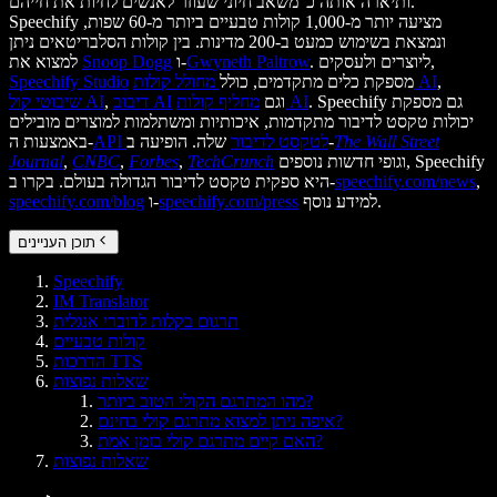
ותיארה אותה כ"משאב חיוני שעוזר לאנשים לחיות את חייהם."
Speechify מציעה יותר מ-1,000 קולות טבעיים ביותר מ-60 שפות,
ונמצאת בשימוש כמעט ב-200 מדינות. בין קולות הסלבריטאים ניתן
. ליוצרים ולעסקים,
Gwyneth Paltrow
ו-
Snoop Dogg
למצוא את
,
מחולל קולות AI
מספקת כלים מתקדמים, כולל
Speechify Studio
. Speechify גם מספקת
מחליף קולות AI
וגם
דיבוב AI
,
שיבוטי קול AI
יכולות טקסט לדיבור מתקדמות, איכותיות ומשתלמות למוצרים מובילים
The Wall Street
שלה. הופיעה ב-
API לטקסט לדיבור
באמצעות ה-
וגופי חדשות נוספים, Speechify
TechCrunch
,
Forbes
,
CNBC
,
Journal
,
speechify.com/news
היא ספקית טקסט לדיבור הגדולה בעולם. בקרו ב-
למידע נוסף.
speechify.com/press
ו-
speechify.com/blog
תוכן העניינים
Speechify
IM Translator
תרגום בקלות לדוברי אנגלית
קולות טבעיים
הדרכות TTS
שאלות נפוצות
מהו המתרגם הקולי הטוב ביותר?
איפה ניתן למצוא מתרגם קולי בחינם?
האם קיים מתרגם קולי בזמן אמת?
שאלות נפוצות