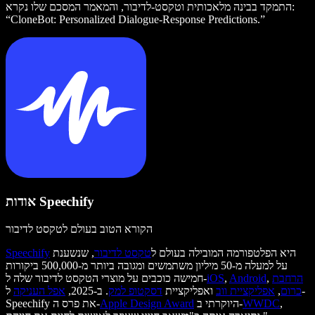
התמקד בבינה מלאכותית וטקסט‑לדיבור, והמאמר המסכם שלו נקרא:
“CloneBot: Personalized Dialogue-Response Predictions.”
אודות Speechify
הקורא הטוב בעולם לטקסט לדיבור
היא הפלטפורמה המובילה בעולם ל
טקסט לדיבור
, שנשענת
Speechify
על למעלה מ-50 מיליון משתמשים ומגובה ביותר מ-500,000 ביקורות
הרחבת
,
Android
,
iOS
חמישה כוכבים על מוצרי הטקסט לדיבור שלה ל-
כרום
,
אפליקציית ווב
ואפליקציית
דסקטופ למק
. ב-2025,
אפל העניקה
ל-
,
WWDC
היוקרתי ב-
Apple Design Award
Speechify את פרס ה-