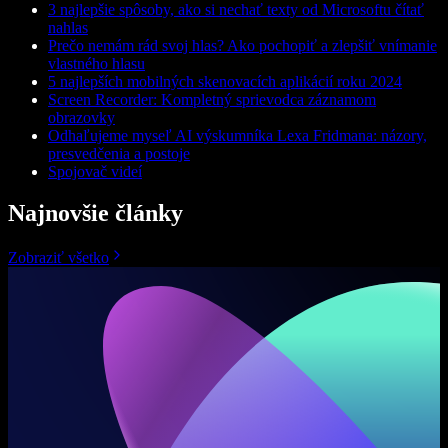
3 najlepšie spôsoby, ako si nechať texty od Microsoftu čítať
nahlas
Prečo nemám rád svoj hlas? Ako pochopiť a zlepšiť vnímanie
vlastného hlasu
5 najlepších mobilných skenovacích aplikácií roku 2024
Screen Recorder: Kompletný sprievodca záznamom
obrazovky
Odhaľujeme myseľ AI výskumníka Lexa Fridmana: názory,
presvedčenia a postoje
Spojovač videí
Najnovšie články
Zobraziť všetko