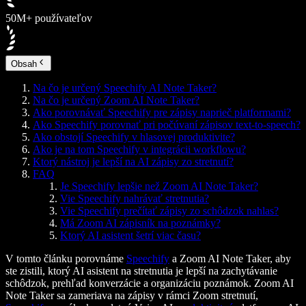
50M+ používateľov
Obsah
Na čo je určený Speechify AI Note Taker?
Na čo je určený Zoom AI Note Taker?
Ako porovnávať Speechify pre zápisy naprieč platformami?
Ako Speechify porovnať pri počúvaní zápisov text-to-speech?
Ako obstojí Speechify v hlasovej produktivite?
Ako je na tom Speechify v integrácii workflowu?
Ktorý nástroj je lepší na AI zápisy zo stretnutí?
FAQ
Je Speechify lepšie než Zoom AI Note Taker?
Vie Speechify nahrávať stretnutia?
Vie Speechify prečítať zápisy zo schôdzok nahlas?
Má Zoom AI zápisník na poznámky?
Ktorý AI asistent šetrí viac času?
V tomto článku porovnáme
Speechify
a Zoom AI Note Taker, aby
ste zistili, ktorý AI asistent na stretnutia je lepší na zachytávanie
schôdzok, prehľad konverzácie a organizáciu poznámok. Zoom AI
Note Taker sa zameriava na zápisy v rámci Zoom stretnutí,