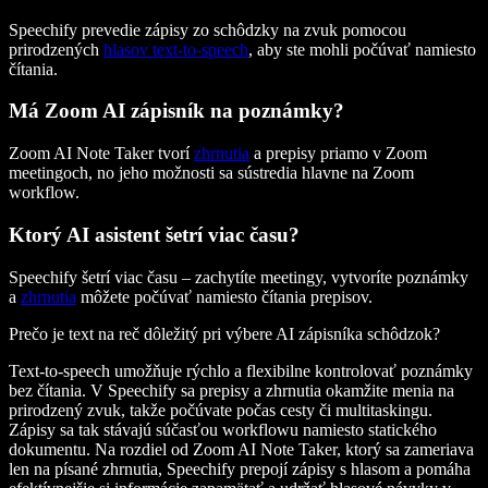
Speechify prevedie zápisy zo schôdzky na zvuk pomocou
prirodzených
hlasov text-to-speech
, aby ste mohli počúvať namiesto
čítania.
Má Zoom AI zápisník na poznámky?
Zoom AI Note Taker tvorí
zhrnutia
a prepisy priamo v Zoom
meetingoch, no jeho možnosti sa sústredia hlavne na Zoom
workflow.
Ktorý AI asistent šetrí viac času?
Speechify šetrí viac času – zachytíte meetingy, vytvoríte poznámky
a
zhrnutia
môžete počúvať namiesto čítania prepisov.
Prečo je text na reč dôležitý pri výbere AI zápisníka schôdzok?
Text-to-speech umožňuje rýchlo a flexibilne kontrolovať poznámky
bez čítania. V Speechify sa prepisy a zhrnutia okamžite menia na
prirodzený zvuk, takže počúvate počas cesty či multitaskingu.
Zápisy sa tak stávajú súčasťou workflowu namiesto statického
dokumentu. Na rozdiel od Zoom AI Note Taker, ktorý sa zameriava
len na písané zhrnutia, Speechify prepojí zápisy s hlasom a pomáha