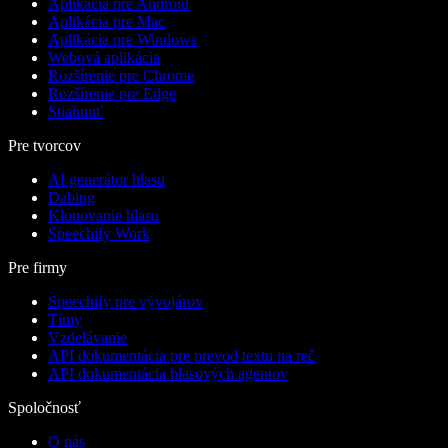
Aplikácia pre Android
Aplikácia pre Mac
Aplikácia pre Windows
Webová aplikácia
Rozšírenie pre Chrome
Rozšírenie pre Edge
Stiahnuť
Pre tvorcov
AI generátor hlasu
Dabing
Klonovanie hlasu
Speechify Work
Pre firmy
Speechify pre vývojárov
Tímy
Vzdelávanie
API dokumentácia pre prevod textu na reč
API dokumentácia hlasových agentov
Spoločnosť
O nás