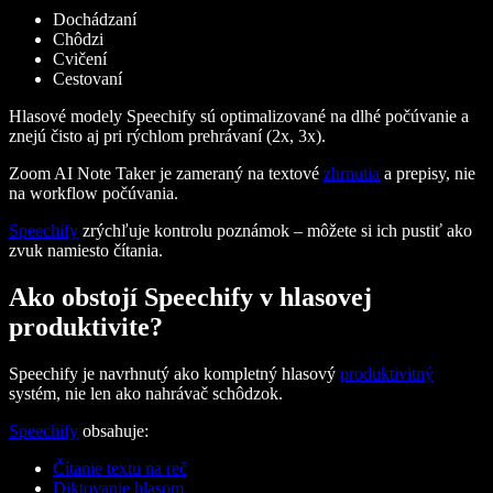
Dochádzaní
Chôdzi
Cvičení
Cestovaní
Hlasové modely Speechify sú optimalizované na dlhé počúvanie a
znejú čisto aj pri rýchlom prehrávaní (2x, 3x).
Zoom AI Note Taker je zameraný na textové
zhrnutia
a prepisy, nie
na workflow počúvania.
Speechify
zrýchľuje kontrolu poznámok – môžete si ich pustiť ako
zvuk namiesto čítania.
Ako obstojí Speechify v hlasovej
produktivite?
Speechify je navrhnutý ako kompletný hlasový
produktivitný
systém, nie len ako nahrávač schôdzok.
Speechify
obsahuje:
Čítanie textu na reč
Diktovanie hlasom