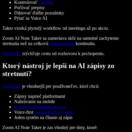
Kontrolovať
zhrnutia
Počúvať prepisy
Diktovať ďalšie poznámky
Pýtať sa Voice AI
Takto vzniká plynulý workflow od meetingu až po akciu.
Zoom AI Note Taker sa zameriava skôr na samotné zachytenie
stretnutia než na celkovú
produktivitnú
kontinuitu.
Speechify
zrýchľuje cestu od rozhovoru k pochopeniu.
Ktorý nástroj je lepší na AI zápisy zo
stretnutí?
Speechify
je vhodnejší pre používateľov, ktorí chcú:
Zápisy naprieč platformami
Nahrávanie na mobile
Kontrolu poznámok ako reč
Voice-first
produktivitný systém
Jeden systém na čítanie aj zápis
Zoom AI Note Taker je zas vhodný pre tímy, ktoré: