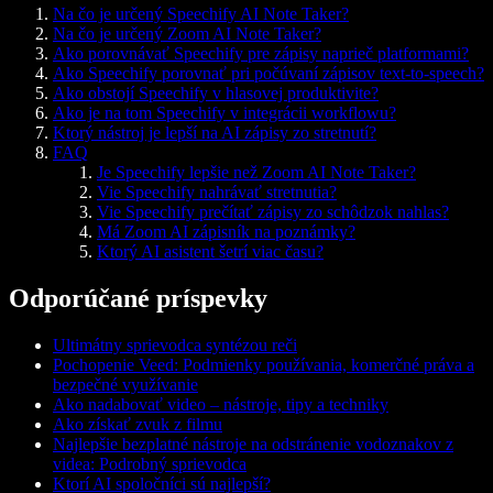
Na čo je určený Speechify AI Note Taker?
Na čo je určený Zoom AI Note Taker?
Ako porovnávať Speechify pre zápisy naprieč platformami?
Ako Speechify porovnať pri počúvaní zápisov text-to-speech?
Ako obstojí Speechify v hlasovej produktivite?
Ako je na tom Speechify v integrácii workflowu?
Ktorý nástroj je lepší na AI zápisy zo stretnutí?
FAQ
Je Speechify lepšie než Zoom AI Note Taker?
Vie Speechify nahrávať stretnutia?
Vie Speechify prečítať zápisy zo schôdzok nahlas?
Má Zoom AI zápisník na poznámky?
Ktorý AI asistent šetrí viac času?
Odporúčané príspevky
Ultimátny sprievodca syntézou reči
Pochopenie Veed: Podmienky používania, komerčné práva a
bezpečné využívanie
Ako nadabovať video – nástroje, tipy a techniky
Ako získať zvuk z filmu
Najlepšie bezplatné nástroje na odstránenie vodoznakov z
videa: Podrobný sprievodca
Ktorí AI spoločníci sú najlepší?