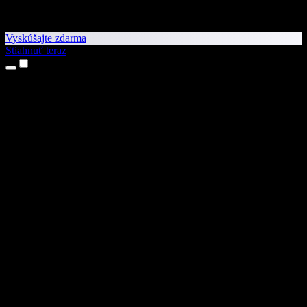
Vyskúšajte zdarma
Stiahnuť teraz
Produkty
Prevod textu na reč
Aplikácie pre iPhone a iPad
Aplikácia pre Android
Rozšírenie pre Chrome
Rozšírenie pre Edge
Webová aplikácia
Aplikácia pre Mac
Aplikácia pre Windows