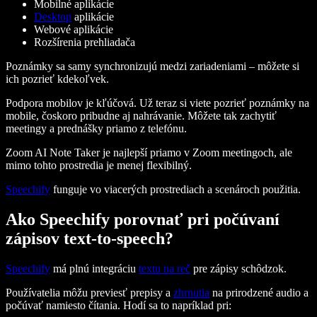
Mobilné aplikácie
Desktop
aplikácie
Webové aplikácie
Rozšírenia prehliadača
Poznámky sa samy synchronizujú medzi zariadeniami – môžete si
ich pozrieť kdekoľvek.
Podpora mobilov je kľúčová. Už teraz si viete pozrieť poznámky na
mobile, čoskoro pribudne aj nahrávanie. Môžete tak zachytiť
meetingy a prednášky priamo z telefónu.
Zoom AI Note Taker je najlepší priamo v Zoom meetingoch, ale
mimo tohto prostredia je menej flexibilný.
Speechify
funguje vo viacerých prostrediach a scenároch použitia.
Ako Speechify porovnať pri počúvaní
zápisov text-to-speech?
Speechify
má plnú integráciu
textu na reč
pre zápisy schôdzok.
Používatelia môžu previesť prepisy a
zhrnutia
na prirodzené audio a
počúvať namiesto čítania. Hodí sa to napríklad pri: