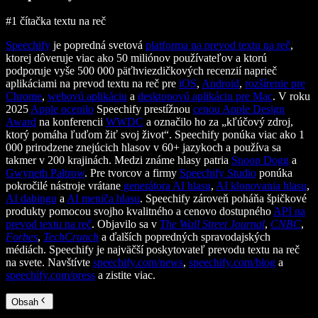
#1 čítačka textu na reč
Speechify
je popredná svetová
platforma na prevod textu na reč
,
ktorej dôveruje viac ako 50 miliónov používateľov a ktorú
podporuje vyše 500 000 päťhviezdičkových recenzií naprieč
aplikáciami na prevod textu na reč pre
iOS
,
Android
,
rozšírenie pre
Chrome
,
webovú aplikáciu
a
desktopovú aplikáciu pre Mac
. V roku
2025
Apple ocenilo
Speechify prestížnou
cenou Apple Design
Award
na konferencii
WWDC
a označilo ho za „kľúčový zdroj,
ktorý pomáha ľuďom žiť svoj život“. Speechify ponúka viac ako 1
000 prirodzene znejúcich hlasov v 60+ jazykoch a používa sa
takmer v 200 krajinách. Medzi známe hlasy patria
Snoop Dogg
a
Gwyneth Paltrow
. Pre tvorcov a firmy
Speechify Studio
ponúka
pokročilé nástroje vrátane
generátora AI hlasu
,
AI klonovania hlasu
,
AI dabingu
a
AI meniča hlasu
. Speechify zároveň poháňa špičkové
produkty pomocou svojho kvalitného a cenovo dostupného
API na
prevod textu na reč
. Objavilo sa v
The Wall Street Journal
,
CNBC
,
Forbes
,
TechCrunch
a ďalších popredných spravodajských
médiách. Speechify je najväčší poskytovateľ prevodu textu na reč
na svete. Navštívte
speechify.com/news
,
speechify.com/blog
a
speechify.com/press
a zistite viac.
Obsah