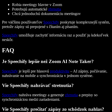
Robia meetingy hlavne v Zoom
Potrebujú automatické
zhrnutia
Chcú jednoduchú dokumentáciu meetingov
Pre väčšinu používateľov
Speechify
poskytuje komplexnejší systém,
pretože zápisy sú prepojené s čítaním aj písaním.
Speechify
umožňuje zachytiť informáciu raz a použiť ju kdekoľvek
neskôr.
FAQ
Je Speechify lepšie než Zoom AI Note Taker?
Speechify
je lepší pre hlasovú
produktivitu
– AI zápisy, počúvanie,
nahrávanie na mobile a synchronizácia v jednom systéme.
Vie Speechify nahrávať stretnutia?
Speechify
nahráva meetingy a generuje
zhrnutia
a prepisy so
synchronizáciou medzi zariadeniami.
Vie Speechify prečítať zápisy zo schôdzok nahlas?