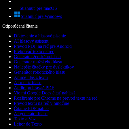
Stiahnuť pre macOS
Stiahnuť pre Windows
Odporúčané čítanie
Diktovanie a hlasové písanie
AI hlasový asistent
Prevod PDF na reč pre Android
Prehrávač textu na reč
Generátor ženského hlasu
Generátor mužského hlasu
Najlepšie čítačky pre dyslektikov
Generátor robotického hlasu
Anime hlas z textu
AI menič hlasu
Audio prehrávač PDF
Vie mi Google Docs čítať nahlas?
Rozšírenie pre Chrome na prevod textu na reč
Prevod textu na reč v hindčine
Čítanie PDF nahlas
AI generátor hlasu
Texto a Voz
Leitor de Texto