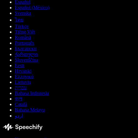
Español
Español (México)
Svenska
ไทย
Türkçe
Tiếng Việt
Română
Português
Български
ქართული
Slovenščina
Eesti
Hrvatski
Ελληνικά
Lietuvių
עברית
Bahasa Indonesia
বাংলা
Català
Bahasa Melayu
اردو