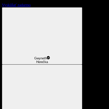
Vyskúšať zadarmo
Gwyneth
Herečka