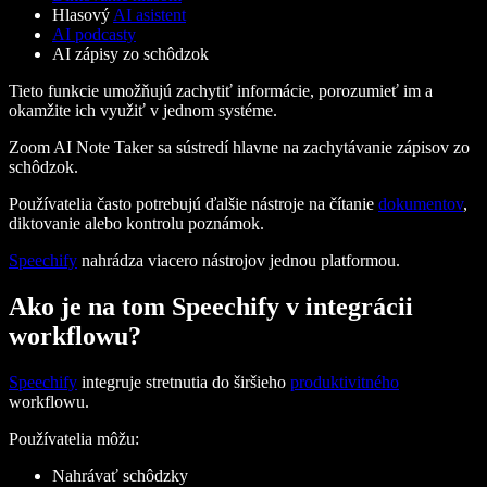
Hlasový
AI asistent
AI podcasty
AI zápisy zo schôdzok
Tieto funkcie umožňujú zachytiť informácie, porozumieť im a
okamžite ich využiť v jednom systéme.
Zoom AI Note Taker sa sústredí hlavne na zachytávanie zápisov zo
schôdzok.
Používatelia často potrebujú ďalšie nástroje na čítanie
dokumentov
,
diktovanie alebo kontrolu poznámok.
Speechify
nahrádza viacero nástrojov jednou platformou.
Ako je na tom Speechify v integrácii
workflowu?
Speechify
integruje stretnutia do širšieho
produktivitného
workflowu.
Používatelia môžu:
Nahrávať schôdzky