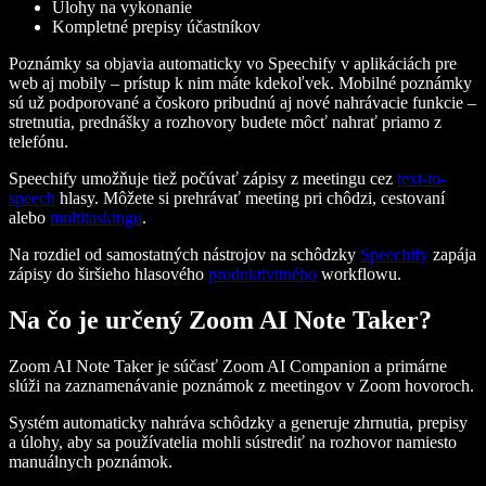
Úlohy na vykonanie
Kompletné prepisy účastníkov
Poznámky sa objavia automaticky vo Speechify v aplikáciách pre
web aj mobily – prístup k nim máte kdekoľvek. Mobilné poznámky
sú už podporované a čoskoro pribudnú aj nové nahrávacie funkcie –
stretnutia, prednášky a rozhovory budete môcť nahrať priamo z
telefónu.
Speechify umožňuje tiež počúvať zápisy z meetingu cez
text-to-
speech
hlasy. Môžete si prehrávať meeting pri chôdzi, cestovaní
alebo
multitaskingu
.
Na rozdiel od samostatných nástrojov na schôdzky
Speechify
zapája
zápisy do širšieho hlasového
produktivitného
workflowu.
Na čo je určený Zoom AI Note Taker?
Zoom AI Note Taker je súčasť Zoom AI Companion a primárne
slúži na zaznamenávanie poznámok z meetingov v Zoom hovoroch.
Systém automaticky nahráva schôdzky a generuje zhrnutia, prepisy
a úlohy, aby sa používatelia mohli sústrediť na rozhovor namiesto
manuálnych poznámok.