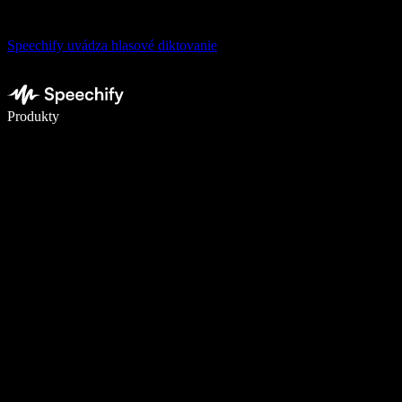
Speechify uvádza hlasové diktovanie
Píšte 5× rýchlejšie pomocou hlasového diktovania
Produkty
Zistiť viac