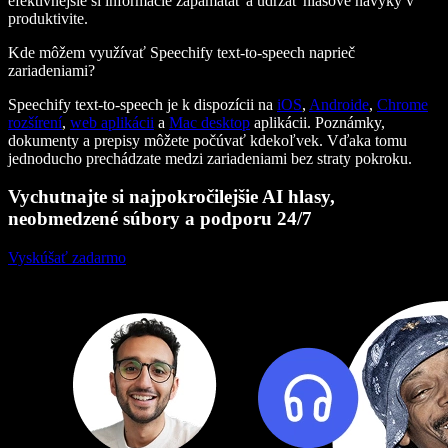
efektívnejšie si informácie zapamätať a udržať hlasové návyky v
produktivite.
Kde môžem využívať Speechify text-to-speech naprieč
zariadeniami?
Speechify text-to-speech je k dispozícii na
iOS
,
Androide
,
Chrome
rozšírení
,
web aplikácii
a
Mac desktop
aplikácii. Poznámky,
dokumenty a prepisy môžete počúvať kdekoľvek. Vďaka tomu
jednoducho prechádzate medzi zariadeniami bez straty pokroku.
Vychutnajte si najpokročilejšie AI hlasy,
neobmedzené súbory a podporu 24/7
Vyskúšať zadarmo