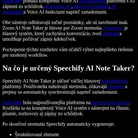
Speechify
ponúka kompletnú Voice AI
produktivitnú
platformu s AI
zápismi zo schôdzok,
textom na reč
,
hlasovým písaním
,
AI
podcastmi
a Voice AI funkciami naprieč zariadeniami.
Obe nástroje odbúravajú ručné poznámky, ale sú navrhnuté inak.
Zoom AI Note Taker je hlavne pre Zoom stretnutia.
Speechify
je
hlasový systém, ktorý zachytáva konverzácie, tvorí
zhrnutia
a
umožňuje počúvať zápisy kdekoľvek.
Pochopenie týchto rozdielov vám uľahčí výber najlepšieho riešenia
pre moderný workflow.
Na čo je určený Speechify AI Note Taker?
Speechify AI Note Taker je súčasť väčšej hlasovej
produktivitnej
platformy. Používatelia nahrávajú stretnutia, získavajú
zhrnutia
a
prepisy sa automaticky synchronizujú naprieč zariadeniami.
Speechify
bola najpoužívanejšia platforma na
prevod textu na reč
.
Rozšírila sa na komplexný Voice AI systém s nástrojmi na čítanie,
písanie, rozhovory aj zápisy zo schôdzok.
Po skončení stretnutia Speechify automaticky vygeneruje:
Štruktúrované zhrnutie