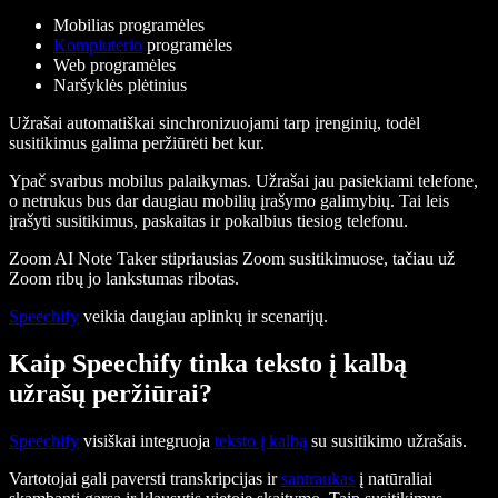
Mobilias programėles
Kompiuterio
programėles
Web programėles
Naršyklės plėtinius
Užrašai automatiškai sinchronizuojami tarp įrenginių, todėl
susitikimus galima peržiūrėti bet kur.
Ypač svarbus mobilus palaikymas. Užrašai jau pasiekiami telefone,
o netrukus bus dar daugiau mobilių įrašymo galimybių. Tai leis
įrašyti susitikimus, paskaitas ir pokalbius tiesiog telefonu.
Zoom AI Note Taker stipriausias Zoom susitikimuose, tačiau už
Zoom ribų jo lankstumas ribotas.
Speechify
veikia daugiau aplinkų ir scenarijų.
Kaip Speechify tinka teksto į kalbą
užrašų peržiūrai?
Speechify
visiškai integruoja
teksto į kalbą
su susitikimo užrašais.
Vartotojai gali paversti transkripcijas ir
santraukas
į natūraliai