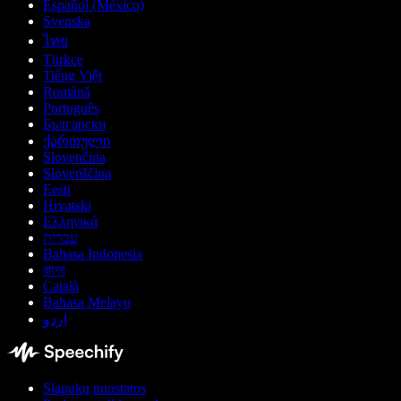
Español (México)
Svenska
ไทย
Türkçe
Tiếng Việt
Română
Português
Български
ქართული
Slovenčina
Slovenščina
Eesti
Hrvatski
Ελληνικά
עברית
Bahasa Indonesia
বাংলা
Català
Bahasa Melayu
اردو
Slapukų nuostatos