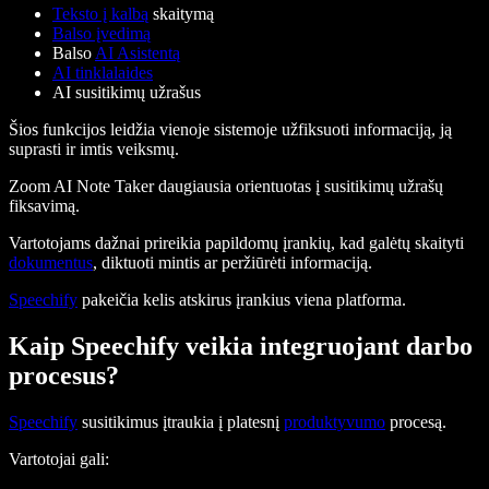
Teksto į kalbą
skaitymą
Balso įvedimą
Balso
AI Asistentą
AI tinklalaides
AI susitikimų užrašus
Šios funkcijos leidžia vienoje sistemoje užfiksuoti informaciją, ją
suprasti ir imtis veiksmų.
Zoom AI Note Taker daugiausia orientuotas į susitikimų užrašų
fiksavimą.
Vartotojams dažnai prireikia papildomų įrankių, kad galėtų skaityti
dokumentus
, diktuoti mintis ar peržiūrėti informaciją.
Speechify
pakeičia kelis atskirus įrankius viena platforma.
Kaip Speechify veikia integruojant darbo
procesus?
Speechify
susitikimus įtraukia į platesnį
produktyvumo
procesą.
Vartotojai gali: