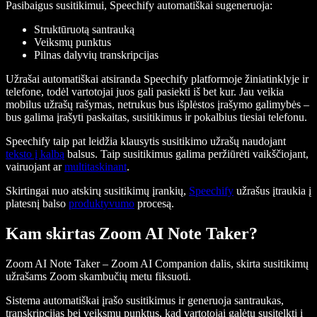
Pasibaigus susitikimui, Speechify automatiškai sugeneruoja:
Struktūruotą santrauką
Veiksmų punktus
Pilnas dalyvių transkripcijas
Užrašai automatiškai atsiranda Speechify platformoje žiniatinklyje ir
telefone, todėl vartotojai juos gali pasiekti iš bet kur. Jau veikia
mobilus užrašų rašymas, netrukus bus išplėstos įrašymo galimybės –
bus galima įrašyti paskaitas, susitikimus ir pokalbius tiesiai telefonu.
Speechify taip pat leidžia klausytis susitikimo užrašų naudojant
teksto į kalbą
balsus. Taip susitikimus galima peržiūrėti vaikščiojant,
vairuojant ar
multitaskinant
.
Skirtingai nuo atskirų susitikimų įrankių,
Speechify
užrašus įtraukia į
platesnį balso
produktyvumo
procesą.
Kam skirtas Zoom AI Note Taker?
Zoom AI Note Taker – Zoom AI Companion dalis, skirta susitikimų
užrašams Zoom skambučių metu fiksuoti.
Sistema automatiškai įrašo susitikimus ir generuoja santraukas,
transkripcijas bei veiksmų punktus, kad vartotojai galėtų susitelkti į