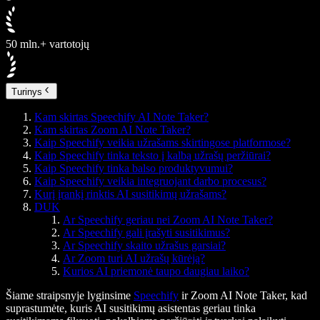
50 mln.+ vartotojų
Turinys
Kam skirtas Speechify AI Note Taker?
Kam skirtas Zoom AI Note Taker?
Kaip Speechify veikia užrašams skirtingose platformose?
Kaip Speechify tinka teksto į kalbą užrašų peržiūrai?
Kaip Speechify tinka balso produktyvumui?
Kaip Speechify veikia integruojant darbo procesus?
Kurį įrankį rinktis AI susitikimų užrašams?
DUK
Ar Speechify geriau nei Zoom AI Note Taker?
Ar Speechify gali įrašyti susitikimus?
Ar Speechify skaito užrašus garsiai?
Ar Zoom turi AI užrašų kūrėją?
Kurios AI priemonė taupo daugiau laiko?
Šiame straipsnyje lyginsime
Speechify
ir Zoom AI Note Taker, kad
suprastumėte, kuris AI susitikimų asistentas geriau tinka