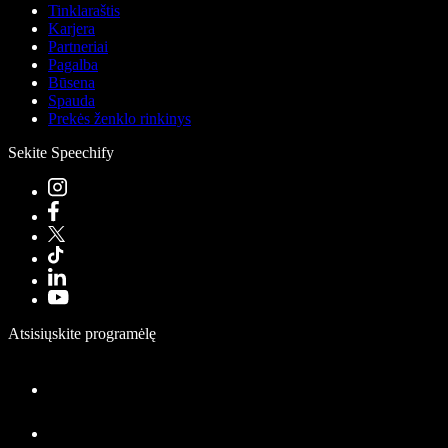
Tinklaraštis
Karjera
Partneriai
Pagalba
Būsena
Spauda
Prekės ženklo rinkinys
Sekite Speechify
Atsisiųskite programėlę