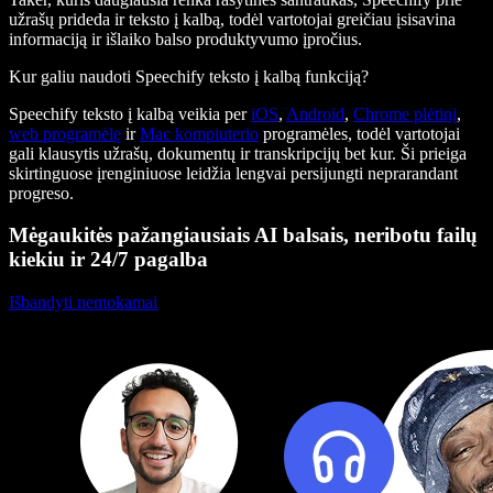
užrašų prideda ir teksto į kalbą, todėl vartotojai greičiau įsisavina
informaciją ir išlaiko balso produktyvumo įpročius.
Kur galiu naudoti Speechify teksto į kalbą funkciją?
Speechify teksto į kalbą veikia per
iOS
,
Android
,
Chrome plėtinį
,
web programėlę
ir
Mac kompiuterio
programėles, todėl vartotojai
gali klausytis užrašų, dokumentų ir transkripcijų bet kur. Ši prieiga
skirtinguose įrenginiuose leidžia lengvai persijungti neprarandant
progreso.
Mėgaukitės pažangiausiais AI balsais, neribotu failų
kiekiu ir 24/7 pagalba
Išbandyti nemokamai