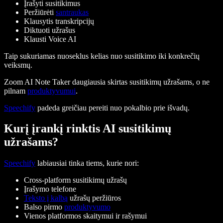
Įrašyti susitikimus
Peržiūrėti
santraukas
Klausytis transkripcijų
Diktuoti užrašus
Klausti Voice AI
Taip sukuriamas nuoseklus kelias nuo susitikimo iki konkrečių
veiksmų.
Zoom AI Note Taker daugiausia skirtas susitikimų užrašams, o ne
pilnam
produktyvumui
.
Speechify
padeda greičiau pereiti nuo pokalbio prie išvadų.
Kurį įrankį rinktis AI susitikimų
užrašams?
Speechify
labiausiai tinka tiems, kurie nori:
Cross-platform susitikimų užrašų
Įrašymo telefone
Teksto į kalbą
užrašų peržiūros
Balso pirmo
produktyvumo
Vienos platformos skaitymui ir rašymui