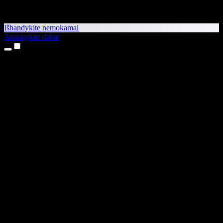
Išbandykite nemokamai
Atsisiųskite dabar
Produktai
Teksto skaitymas balsu
iPhone ir iPad programėlės
Android programėlė
Chrome plėtinys
Edge plėtinys
Interneto programėlė
Mac programėlė
Windows programėlė