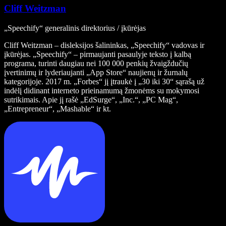
Cliff Weitzman
„Speechify“ generalinis direktorius / įkūrėjas
Cliff Weitzman – disleksijos šalininkas, „Speechify“ vadovas ir
įkūrėjas. „Speechify“ – pirmaujanti pasaulyje teksto į kalbą
programa, turinti daugiau nei 100 000 penkių žvaigždučių
įvertinimų ir lyderiaujanti „App Store“ naujienų ir žurnalų
kategorijoje. 2017 m. „Forbes“ jį įtraukė į „30 iki 30“ sąrašą už
indėlį didinant interneto prieinamumą žmonėms su mokymosi
sutrikimais. Apie jį rašė „EdSurge“, „Inc.“, „PC Mag“,
„Entrepreneur“, „Mashable“ ir kt.