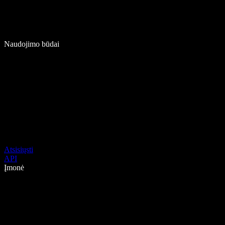
Naudojimo būdai
Atsisiųsti
API
Įmonė