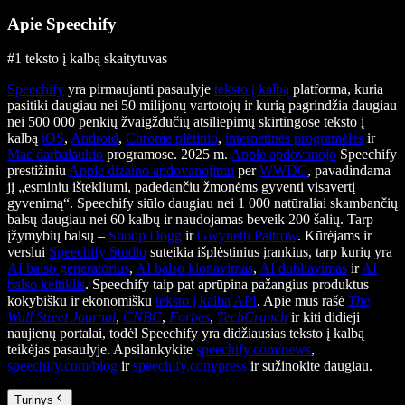
Apie Speechify
#1 teksto į kalbą skaitytuvas
Speechify
yra pirmaujanti pasaulyje
teksto į kalbą
platforma, kuria
pasitiki daugiau nei 50 milijonų vartotojų ir kurią pagrindžia daugiau
nei 500 000 penkių žvaigždučių atsiliepimų skirtingose teksto į
kalbą
iOS
,
Android
,
Chrome plėtinio
,
internetinės programėlės
ir
Mac darbalaukio
programose. 2025 m.
Apple apdovanojo
Speechify
prestižiniu
Apple dizaino apdovanojimu
per
WWDC
, pavadindama
jį „esminiu ištekliumi, padedančiu žmonėms gyventi visavertį
gyvenimą“. Speechify siūlo daugiau nei 1 000 natūraliai skambančių
balsų daugiau nei 60 kalbų ir naudojamas beveik 200 šalių. Tarp
įžymybių balsų –
Snoop Dogg
ir
Gwyneth Paltrow
. Kūrėjams ir
verslui
Speechify Studio
suteikia išplėstinius įrankius, tarp kurių yra
AI balso generatorius
,
AI balso klonavimas
,
AI dubliavimas
ir
AI
balso keitiklis
. Speechify taip pat aprūpina pažangius produktus
kokybišku ir ekonomišku
teksto į kalbą API
. Apie mus rašė
The
Wall Street Journal
,
CNBC
,
Forbes
,
TechCrunch
ir kiti didieji
naujienų portalai, todėl Speechify yra didžiausias teksto į kalbą
teikėjas pasaulyje. Apsilankykite
speechify.com/news
,
speechify.com/blog
ir
speechify.com/press
ir sužinokite daugiau.
Turinys