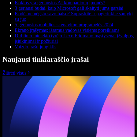
Kokios yra geriausios AI kompanionų įmonės?
3 geriausi būdai, kaip Microsoft gali skaityti jums garsiai
Kodėl nemėgstu savo balso? Supraskite ir pagerinkite santykį
su juo
5 geriausios mobilios skenavimo programėlės 2024
Ekrano įrašymas: išsamus vadovas visiems poreikiams
Dirbtinio intelekto tyrėjo Lexo Fridmano mąstysena: įžvalgos,
įsitikinimai ir požiūriai
Vaizdo įrašų jungiklis
Naujausi tinklaraščio įrašai
Žiūrėti visus