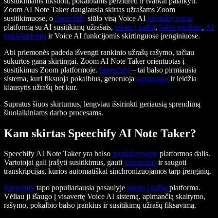
susitikimams fiksuoti, pokalbiams peržiūrėti ir tvarkai palaikyti.
Zoom AI Note Taker daugiausia skirtas užrašams Zoom
susitikimuose, o
Speechify
siūlo visą Voice AI
produktyvumo
platformą su AI susitikimų užrašais,
teksto į kalbą
,
balso įvedimu
,
AI
tinklalaidėmis
ir Voice AI funkcijomis skirtinguose įrenginiuose.
Abi priemonės padeda išvengti rankinio užrašų rašymo, tačiau
sukurtos gana skirtingai. Zoom AI Note Taker orientuotas į
susitikimus Zoom platformoje.
Speechify
– tai balso pirmiausia
sistema, kuri fiksuoja pokalbius, generuoja
santraukas
ir leidžia
klausytis užrašų bet kur.
Supratus šiuos skirtumus, lengviau išsirinkti geriausią sprendimą
šiuolaikiniams darbo procesams.
Kam skirtas Speechify AI Note Taker?
Speechify AI Note Taker yra balso
produktyvumo
platformos dalis.
Vartotojai gali įrašyti susitikimus, gauti
santraukas
ir saugoti
transkripcijas, kurios automatiškai sinchronizuojamos tarp įrenginių.
Speechify
tapo populiariausia pasaulyje
teksto į kalbą
platforma.
Vėliau ji išaugo į visavertę Voice AI sistemą, apimančią skaitymo,
rašymo, pokalbio balso įrankius ir susitikimų užrašų fiksavimą.