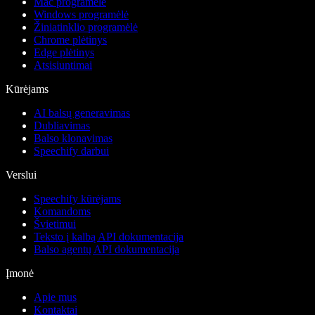
Mac programėlė
Windows programėlė
Žiniatinklio programėlė
Chrome plėtinys
Edge plėtinys
Atsisiuntimai
Kūrėjams
AI balsų generavimas
Dubliavimas
Balso klonavimas
Speechify darbui
Verslui
Speechify kūrėjams
Komandoms
Švietimui
Teksto į kalbą API dokumentacija
Balso agentų API dokumentacija
Įmonė
Apie mus
Kontaktai