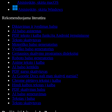
Atsisiųskite, skirta macOS
Atsisiųskite, skirta Windows
Rekomenduojama literatūra
Diktavimas ir įvedimas balsu
AI balso asistentas
PDF teksto į kalbą funkcija Android įrenginiuose
Teksto skaitytuvas
Moteriško balso generatorius
Vyriško balso generatorius
Geriausios skaitymo programos disleksijai
Roboto balso generatorius
Anime teksto į kalbą
AI balso keitiklis
PDF garso skaitytuvas
Ar Google Docs gali man skaityti garsiai?
Chrome plėtinys tekstui į kalbą
Hindi kalbos tekstas į kalbą
PDF skaitymas balsu
AI balsų generavimas
Tekstas į balsą
Teksto skaitytuvas