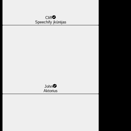
Cliff
Speechify įkūrėjas
John
Aktorius