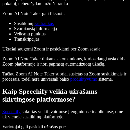
pokalbį, neberašydami užrašų ranka.
Zoom AI Note Taker gali fiksuoti:
Susitikimų
santraukas
Svarbiausią informaciją
Veiksmų punktus
Transkripcijas
Užrašai saugomi Zoom ir pasiekiami per Zoom sąsają.
Zoom AI Note Taker tinkamas komandoms, kurios daugiausia dirba
Zoom platformoje ir nori paprastų automatizuotų užrašų.
Tačiau Zoom AI Note Taker stipriai susietas su Zoom susitikimais ir
procesais, todėl nėra universali balso
produktyvumo
sistema.
Kaip Speechify veikia užrašams
skirtingose platformose?
Speechify
sukurtas veikti įvairiuose įrenginiuose ir aplinkose, o ne
tik vienoje susitikimų platformoje.
Vartotojai gali pasiekti užrašus per: