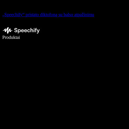
„Speechify“ pristato diktofoną su balso atpažinimu
Rašykite 5× greičiau naudodami diktavimą balsu
Produktai
Sužinokite daugiau