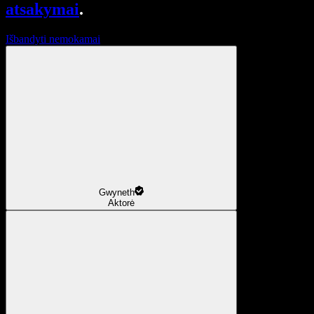
atsakymai
.
Išbandyti nemokamai
Gwyneth
Aktorė