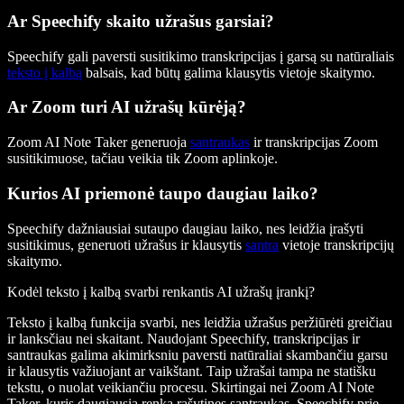
Ar Speechify skaito užrašus garsiai?
Speechify gali paversti susitikimo transkripcijas į garsą su natūraliais
teksto į kalbą
balsais, kad būtų galima klausytis vietoje skaitymo.
Ar Zoom turi AI užrašų kūrėją?
Zoom AI Note Taker generuoja
santraukas
ir transkripcijas Zoom
susitikimuose, tačiau veikia tik Zoom aplinkoje.
Kurios AI priemonė taupo daugiau laiko?
Speechify dažniausiai sutaupo daugiau laiko, nes leidžia įrašyti
susitikimus, generuoti užrašus ir klausytis
santra
vietoje transkripcijų
skaitymo.
Kodėl teksto į kalbą svarbi renkantis AI užrašų įrankį?
Teksto į kalbą funkcija svarbi, nes leidžia užrašus peržiūrėti greičiau
ir lanksčiau nei skaitant. Naudojant Speechify, transkripcijas ir
santraukas galima akimirksniu paversti natūraliai skambančiu garsu
ir klausytis važiuojant ar vaikštant. Taip užrašai tampa ne statišku
tekstu, o nuolat veikiančiu procesu. Skirtingai nei Zoom AI Note
Taker, kuris daugiausia renka rašytines santraukas, Speechify prie