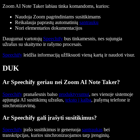
Zoom AI Note Taker labiau tinka komandoms, kurios:
Naudoja Zoom pagrindiniams susitikimams
Reikalauja paprastų automatinių
santraukų
Nori elementarios dokumentacijos
Daugumai vartotojų
Speechify
bus tinkamesnis, nes sujungia
užrašus su skaitymo ir rašymo procesais.
Speechify
leidžia informaciją užfiksuoti vieną kartą ir naudoti visur.
DUK
Ar Speechify geriau nei Zoom AI Note Taker?
Speechify
pranašesnis balso
produktyvumui
, nes vienoje sistemoje
apjungia AI susitikimų užrašus,
teksto į kalbą
, įrašymą telefone ir
sinchronizavimą.
Ar Speechify gali įrašyti susitikimus?
Speechify
įrašo susitikimus ir generuoja
santraukas
bei
transkripcijas, kurios sinchronizuojamos tarp įrenginių.