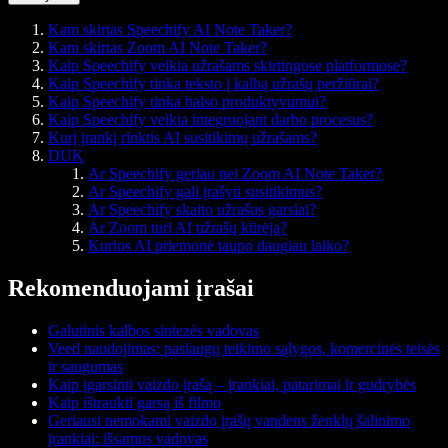
Kam skirtas Speechify AI Note Taker?
Kam skirtas Zoom AI Note Taker?
Kaip Speechify veikia užrašams skirtingose platformose?
Kaip Speechify tinka teksto į kalbą užrašų peržiūrai?
Kaip Speechify tinka balso produktyvumui?
Kaip Speechify veikia integruojant darbo procesus?
Kurį įrankį rinktis AI susitikimų užrašams?
DUK
Ar Speechify geriau nei Zoom AI Note Taker?
Ar Speechify gali įrašyti susitikimus?
Ar Speechify skaito užrašus garsiai?
Ar Zoom turi AI užrašų kūrėją?
Kurios AI priemonė taupo daugiau laiko?
Rekomenduojami įrašai
Galutinis kalbos sintezės vadovas
Veed naudojimas: paslaugų teikimo sąlygos, komercinės teisės
ir saugumas
Kaip įgarsinti vaizdo įrašą – įrankiai, patarimai ir gudrybės
Kaip ištraukti garsą iš filmo
Geriausi nemokami vaizdo įrašų vandens ženklų šalinimo
įrankiai: išsamus vadovas