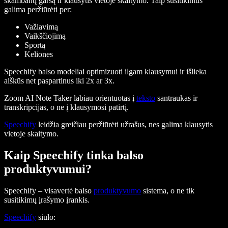
skambantį garsą ir klausytis vietoje skaitymo. Taip susitikimus
galima peržiūrėti per:
Važiavimą
Vaikščiojimą
Sportą
Keliones
Speechify balso modeliai optimizuoti ilgam klausymui ir išlieka
aiškūs net paspartinus iki 2x ar 3x.
Zoom AI Note Taker labiau orientuotas į
teksto
santraukas ir
transkripcijas, o ne į klausymosi patirtį.
Speechify
leidžia greičiau peržiūrėti užrašus, nes galima klausytis
vietoje skaitymo.
Kaip Speechify tinka balso
produktyvumui?
Speechify – visavertė balso
produktyvumo
sistema, o ne tik
susitikimų įrašymo įrankis.
Speechify
siūlo: