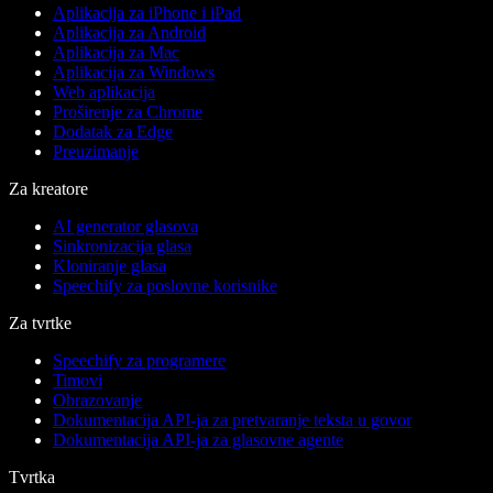
Aplikacija za iPhone i iPad
Aplikacija za Android
Aplikacija za Mac
Aplikacija za Windows
Web aplikacija
Proširenje za Chrome
Dodatak za Edge
Preuzimanje
Za kreatore
AI generator glasova
Sinkronizacija glasa
Kloniranje glasa
Speechify za poslovne korisnike
Za tvrtke
Speechify za programere
Timovi
Obrazovanje
Dokumentacija API-ja za pretvaranje teksta u govor
Dokumentacija API-ja za glasovne agente
Tvrtka