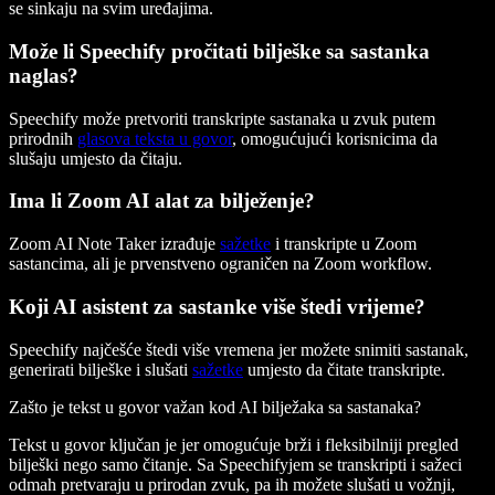
se sinkaju na svim uređajima.
Može li Speechify pročitati bilješke sa sastanka
naglas?
Speechify može pretvoriti transkripte sastanaka u zvuk putem
prirodnih
glasova teksta u govor
, omogućujući korisnicima da
slušaju umjesto da čitaju.
Ima li Zoom AI alat za bilježenje?
Zoom AI Note Taker izrađuje
sažetke
i transkripte u Zoom
sastancima, ali je prvenstveno ograničen na Zoom workflow.
Koji AI asistent za sastanke više štedi vrijeme?
Speechify najčešće štedi više vremena jer možete snimiti sastanak,
generirati bilješke i slušati
sažetke
umjesto da čitate transkripte.
Zašto je tekst u govor važan kod AI bilježaka sa sastanaka?
Tekst u govor ključan je jer omogućuje brži i fleksibilniji pregled
bilješki nego samo čitanje. Sa Speechifyjem se transkripti i sažeci
odmah pretvaraju u prirodan zvuk, pa ih možete slušati u vožnji,