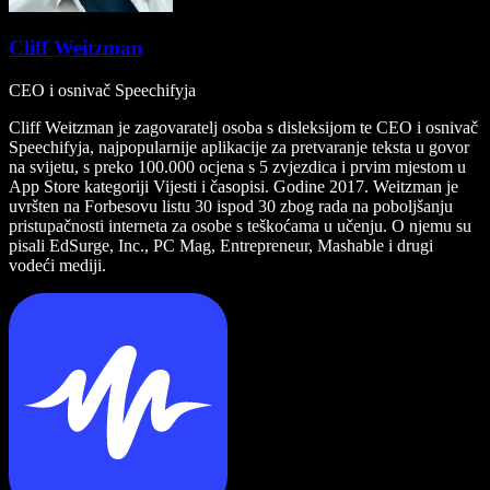
Cliff Weitzman
CEO i osnivač Speechifyja
Cliff Weitzman je zagovaratelj osoba s disleksijom te CEO i osnivač
Speechifyja, najpopularnije aplikacije za pretvaranje teksta u govor
na svijetu, s preko 100.000 ocjena s 5 zvjezdica i prvim mjestom u
App Store kategoriji Vijesti i časopisi. Godine 2017. Weitzman je
uvršten na Forbesovu listu 30 ispod 30 zbog rada na poboljšanju
pristupačnosti interneta za osobe s teškoćama u učenju. O njemu su
pisali EdSurge, Inc., PC Mag, Entrepreneur, Mashable i drugi
vodeći mediji.