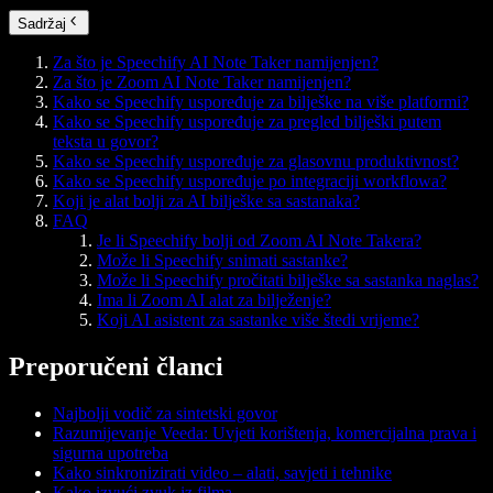
Sadržaj
Za što je Speechify AI Note Taker namijenjen?
Za što je Zoom AI Note Taker namijenjen?
Kako se Speechify uspoređuje za bilješke na više platformi?
Kako se Speechify uspoređuje za pregled bilješki putem
teksta u govor?
Kako se Speechify uspoređuje za glasovnu produktivnost?
Kako se Speechify uspoređuje po integraciji workflowa?
Koji je alat bolji za AI bilješke sa sastanaka?
FAQ
Je li Speechify bolji od Zoom AI Note Takera?
Može li Speechify snimati sastanke?
Može li Speechify pročitati bilješke sa sastanka naglas?
Ima li Zoom AI alat za bilježenje?
Koji AI asistent za sastanke više štedi vrijeme?
Preporučeni članci
Najbolji vodič za sintetski govor
Razumijevanje Veeda: Uvjeti korištenja, komercijalna prava i
sigurna upotreba
Kako sinkronizirati video – alati, savjeti i tehnike
Kako izvući zvuk iz filma