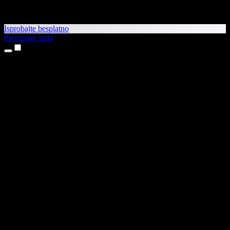
Isprobajte besplatno
Preuzmite sada
Proizvodi
Pretvaranje teksta u govor
Aplikacije za iPhone i iPad
Aplikacija za Android
Proširenje za Chrome
Proširenje za Edge
Web-aplikacija
Aplikacija za Mac
Aplikacija za Windows