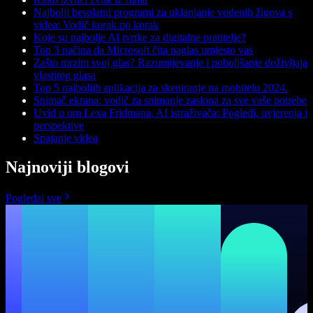
Najbolji besplatni programi za uklanjanje vodenih žigova s
videa: Vodič korak po korak
Koje su najbolje AI tvrtke za digitalne pratitelje?
Top 3 načina da Microsoft čita naglas umjesto vas
Zašto mrzim svoj glas? Razumijevanje i poboljšanje doživljaja
vlastitog glasa
Top 5 najboljih aplikacija za skeniranje na mobitelu 2024.
Snimač ekrana: vodič za snimanje zaslona za sve vaše potrebe
Uvid u um Lexa Fridmana, AI istraživača: Pogledi, uvjerenja i
perspektive
Spajanje videa
Najnoviji blogovi
Pogledaj sve