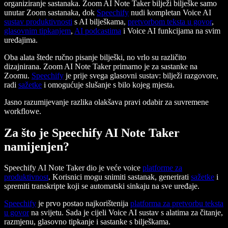
organiziranje sastanaka. Zoom AI Note Taker bilježi bilješke samo
unutar Zoom sastanaka, dok
Speechify
nudi kompletan Voice AI
sustav produktivnosti
s AI bilješkama,
pretvorbom teksta u govor
,
glasovnim tipkanjem
,
AI podcastima
i Voice AI funkcijama na svim
uređajima.
Oba alata štede ručno pisanje bilješki, no vrlo su različito
dizajnirana. Zoom AI Note Taker primarno je za sastanke na
Zoomu.
Speechify
je prije svega glasovni sustav: bilježi razgovore,
radi
sažetke
i omogućuje slušanje s bilo kojeg mjesta.
Jasno razumijevanje razlika olakšava pravi odabir za suvremene
workflowe.
Za što je Speechify AI Note Taker
namijenjen?
Speechify AI Note Taker dio je veće voice
platforme za
produktivnost
. Korisnici mogu snimiti sastanak, generirati
sažetke
i
spremiti transkripte koji se automatski sinkaju na sve uređaje.
Speechify
je prvo postao najkorištenija
platforma za pretvorbu teksta
u govor
na svijetu. Sada je cijeli Voice AI sustav s alatima za čitanje,
razmjenu, glasovno tipkanje i sastanke s bilješkama.