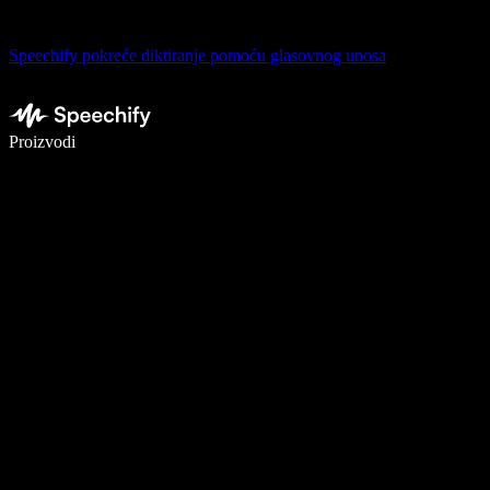
Speechify pokreće diktiranje pomoću glasovnog unosa
Pišite 5× brže uz glasovno diktiranje
Proizvodi
Saznajte više