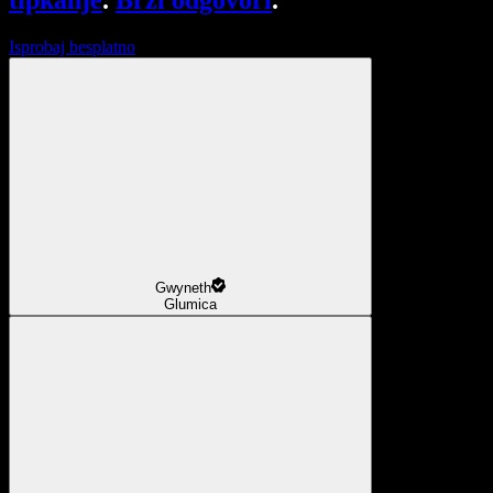
tipkanje
.
Brzi odgovori
.
Isprobaj besplatno
Gwyneth
Glumica