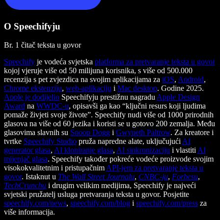
O Speechifyju
Br. 1 čitač teksta u govor
Speechify
je vodeća svjetska
platforma za pretvaranje teksta u govor
kojoj vjeruje više od 50 milijuna korisnika, s više od 500.000
recenzija s pet zvjezdica na svojim aplikacijama za
iOS
,
Android
,
Chrome ekstenziju
,
web-aplikaciju
i
Mac desktop
. Godine 2025.
Apple je dodijelio
Speechifyju prestižnu nagradu
Apple Design
Award
na
WWDC-u
, opisavši ga kao “ključni resurs koji ljudima
pomaže živjeti svoje živote”. Speechify nudi više od 1000 prirodnih
glasova na više od 60 jezika i koristi se u gotovo 200 zemalja. Među
glasovima slavnih su
Snoop Dogg
i
Gwyneth Paltrow
. Za kreatore i
tvrtke
Speechify Studio
pruža napredne alate, uključujući
AI
generator glasa
,
AI kloniranje glasa
,
AI sinkronizaciju
i vlastiti
AI
mijenjač glasa
. Speechify također pokreće vodeće proizvode svojim
visokokvalitetnim i pristupačnim
API-jem za pretvaranje teksta u
govor
. Istaknut u
The Wall Street Journalu
,
CNBC-ju
,
Forbesu
,
TechCrunchu
i drugim velikim medijima, Speechify je najveći
svjetski pružatelj usluga pretvaranja teksta u govor. Posjetite
speechify.com/news
,
speechify.com/blog
i
speechify.com/press
za
više informacija.