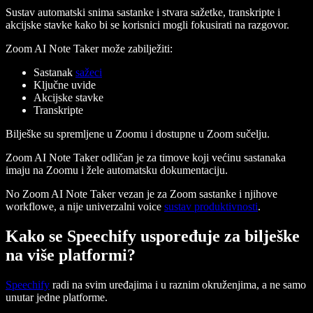
Sustav automatski snima sastanke i stvara sažetke, transkripte i
akcijske stavke kako bi se korisnici mogli fokusirati na razgovor.
Zoom AI Note Taker može zabilježiti:
Sastanak
sažeci
Ključne uvide
Akcijske stavke
Transkripte
Bilješke su spremljene u Zoomu i dostupne u Zoom sučelju.
Zoom AI Note Taker odličan je za timove koji većinu sastanaka
imaju na Zoomu i žele automatsku dokumentaciju.
No Zoom AI Note Taker vezan je za Zoom sastanke i njihove
workflowe, a nije univerzalni voice
sustav produktivnosti
.
Kako se Speechify uspoređuje za bilješke
na više platformi?
Speechify
radi na svim uređajima i u raznim okruženjima, a ne samo
unutar jedne platforme.