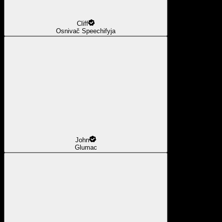
Cliff
Osnivač Speechifyja
John
Glumac