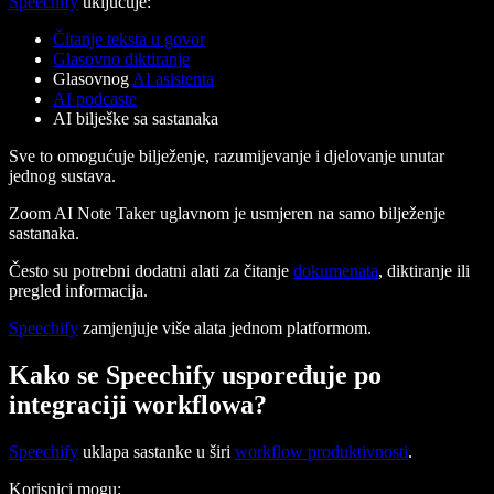
Speechify
uključuje:
Čitanje teksta u govor
Glasovno diktiranje
Glasovnog
AI asistenta
AI podcaste
AI bilješke sa sastanaka
Sve to omogućuje bilježenje, razumijevanje i djelovanje unutar
jednog sustava.
Zoom AI Note Taker uglavnom je usmjeren na samo bilježenje
sastanaka.
Često su potrebni dodatni alati za čitanje
dokumenata
, diktiranje ili
pregled informacija.
Speechify
zamjenjuje više alata jednom platformom.
Kako se Speechify uspoređuje po
integraciji workflowa?
Speechify
uklapa sastanke u širi
workflow produktivnosti
.
Korisnici mogu: