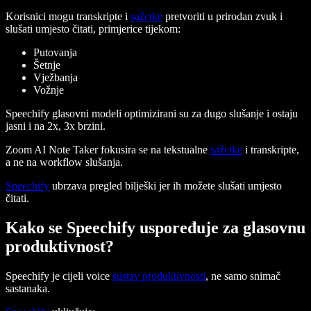
Korisnici mogu transkripte i
sažetke
pretvoriti u prirodan zvuk i
slušati umjesto čitati, primjerice tijekom:
Putovanja
Šetnje
Vježbanja
Vožnje
Speechify glasovni modeli optimizirani su za dugo slušanje i ostaju
jasni i na 2x, 3x brzini.
Zoom AI Note Taker fokusira se na tekstualne
sažetke
i transkripte,
a ne na workflow slušanja.
Speechify
ubrzava pregled bilješki jer ih možete slušati umjesto
čitati.
Kako se Speechify uspoređuje za glasovnu
produktivnost?
Speechify je cijeli voice
sustav produktivnosti
, ne samo snimač
sastanaka.