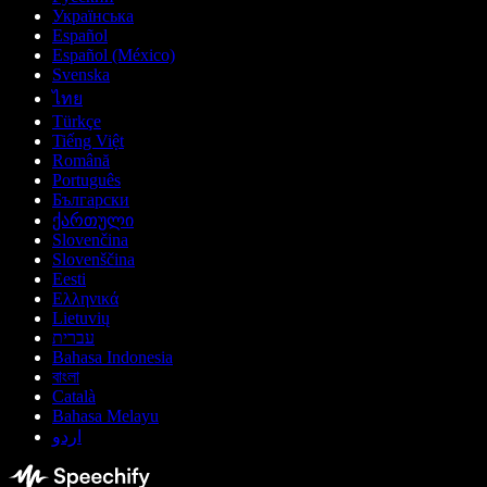
Українська
Español
Español (México)
Svenska
ไทย
Türkçe
Tiếng Việt
Română
Português
Български
ქართული
Slovenčina
Slovenščina
Eesti
Ελληνικά
Lietuvių
עברית
Bahasa Indonesia
বাংলা
Català
Bahasa Melayu
اردو