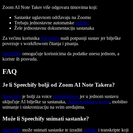
Zoom AI Note Taker više odgovara timovima koji:
Sastanke uglavnom održavaju na Zoomu
Trebaju jednostavne automatske
sažetke
Žele jednostavnu dokumentaciju sastanaka
Za većinu korisnika
Speechify
nudi potpuniji sustav jer bilješke
povezuje s workflowom čitanja i pisanja.
Speechify
omogućuje korisnicima da podatke unesu jednom, a
koriste ih posvuda.
FAQ
Je li Speechify bolji od Zoom AI Note Takera?
Speechify
je bolji za voice
produktivnost
jer u jednom sustavu
uključuje AI bilješke sa sastanaka,
slušanje teksta u govor
, mobilno
snimanje i sinkronizaciju na svim uređajima.
Može li Speechify snimati sastanke?
Speechify
može snimati sastanke te izraditi
sažetke
i transkripte koji