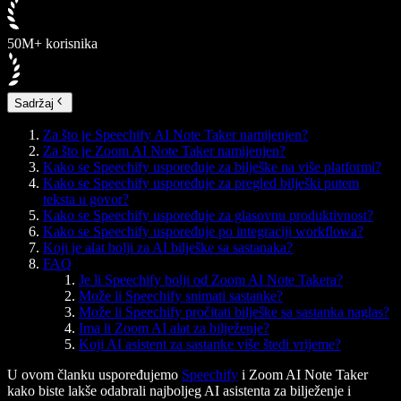
50M+ korisnika
Sadržaj
Za što je Speechify AI Note Taker namijenjen?
Za što je Zoom AI Note Taker namijenjen?
Kako se Speechify uspoređuje za bilješke na više platformi?
Kako se Speechify uspoređuje za pregled bilješki putem
teksta u govor?
Kako se Speechify uspoređuje za glasovnu produktivnost?
Kako se Speechify uspoređuje po integraciji workflowa?
Koji je alat bolji za AI bilješke sa sastanaka?
FAQ
Je li Speechify bolji od Zoom AI Note Takera?
Može li Speechify snimati sastanke?
Može li Speechify pročitati bilješke sa sastanka naglas?
Ima li Zoom AI alat za bilježenje?
Koji AI asistent za sastanke više štedi vrijeme?
U ovom članku uspoređujemo
Speechify
i Zoom AI Note Taker
kako biste lakše odabrali najboljeg AI asistenta za bilježenje i