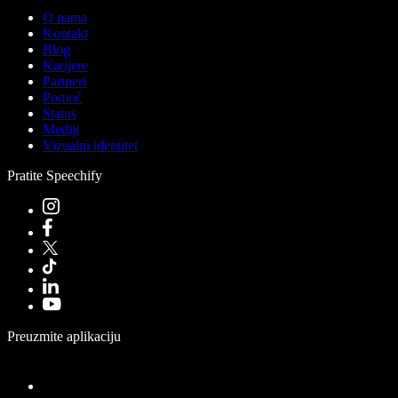
O nama
Kontakt
Blog
Karijere
Partneri
Pomoć
Status
Mediji
Vizualni identitet
Pratite Speechify
Preuzmite aplikaciju