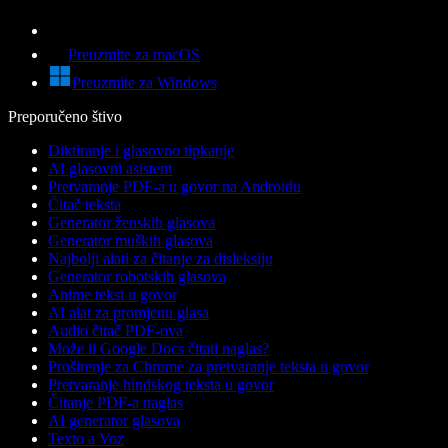
Preuzmite za macOS
Preuzmite za Windows
Preporučeno štivo
Diktiranje i glasovno tipkanje
AI glasovni asistent
Pretvaranje PDF-a u govor na Androidu
Čitač teksta
Generator ženskih glasova
Generator muških glasova
Najbolji alati za čitanje za disleksiju
Generator robotskih glasova
Anime tekst u govor
AI alat za promjenu glasa
Audio čitač PDF-ova
Može li Google Docs čitati naglas?
Proširenje za Chrome za pretvaranje teksta u govor
Pretvaranje hindskog teksta u govor
Čitanje PDF-a naglas
AI generator glasova
Texto a Voz