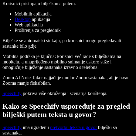
Korisnici pristupaju bilješkama putem:
Mobilnih aplikacija
Desktop
aplikacija
Web aplikacija
Proširenja za preglednik
Bilješke se automatski sinkaju, pa korisnici mogu pregledavati
sastanke bilo gdje.
Mobilna podrška je ključna: korisnici već rade s bilješkama na
mobitelu, a unaprijeđeno mobilno snimanje uskoro stiže i
omogućuje bilježenje sastanaka izravno s telefona.
Zoom AI Note Taker najjači je unutar Zoom sastanaka, ali je izvan
Zooma manje fleksibilan.
Speechify
pokriva više okruženja i scenarija korištenja.
Kako se Speechify uspoređuje za pregled
bilješki putem teksta u govor?
Speechify
ima ugrađenu
pretvorbu teksta u govor
bilješki sa
sastanaka.