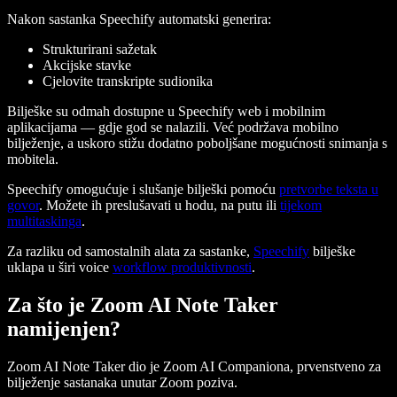
Nakon sastanka Speechify automatski generira:
Strukturirani sažetak
Akcijske stavke
Cjelovite transkripte sudionika
Bilješke su odmah dostupne u Speechify web i mobilnim
aplikacijama — gdje god se nalazili. Već podržava mobilno
bilježenje, a uskoro stižu dodatno poboljšane mogućnosti snimanja s
mobitela.
Speechify omogućuje i slušanje bilješki pomoću
pretvorbe teksta u
govor
. Možete ih preslušavati u hodu, na putu ili
tijekom
multitaskinga
.
Za razliku od samostalnih alata za sastanke,
Speechify
bilješke
uklapa u širi voice
workflow produktivnosti
.
Za što je Zoom AI Note Taker
namijenjen?
Zoom AI Note Taker dio je Zoom AI Companiona, prvenstveno za
bilježenje sastanaka unutar Zoom poziva.