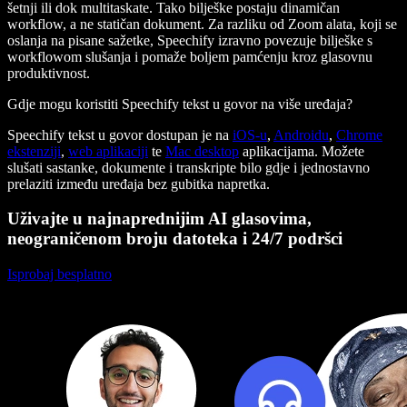
šetnji ili dok multitaskate. Tako bilješke postaju dinamičan
workflow, a ne statičan dokument. Za razliku od Zoom alata, koji se
oslanja na pisane sažetke, Speechify izravno povezuje bilješke s
workflowom slušanja i pomaže boljem pamćenju kroz glasovnu
produktivnost.
Gdje mogu koristiti Speechify tekst u govor na više uređaja?
Speechify tekst u govor dostupan je na
iOS-u
,
Androidu
,
Chrome
ekstenziji
,
web aplikaciji
te
Mac desktop
aplikacijama. Možete
slušati sastanke, dokumente i transkripte bilo gdje i jednostavno
prelaziti između uređaja bez gubitka napretka.
Uživajte u najnaprednijim AI glasovima,
neograničenom broju datoteka i 24/7 podršci
Isprobaj besplatno