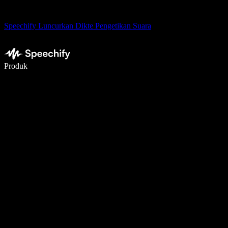
Speechify Luncurkan Dikte Pengetikan Suara
Menulis 5× lebih cepat dengan dikte suara
Produk
Pelajari lebih lanjut