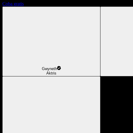
Coba gratis
Gwyneth
Aktris