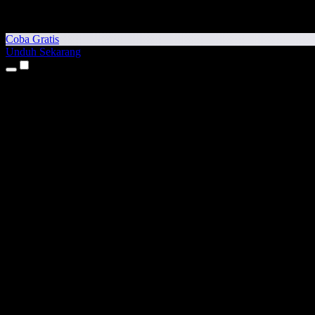
Coba Gratis
Unduh Sekarang
Produk
Teks ke Suara
Aplikasi iPhone & iPad
Aplikasi Android
Ekstensi Chrome
Ekstensi Edge
Aplikasi Web
Aplikasi Mac
Aplikasi Windows