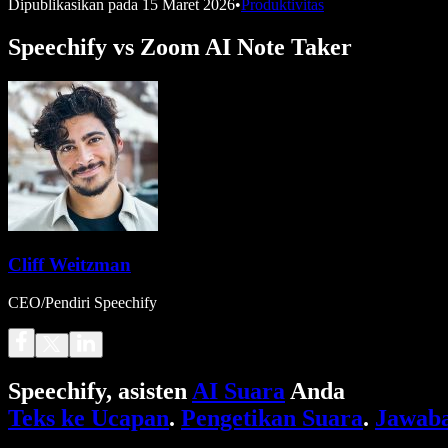
Dipublikasikan pada
15 Maret 2026
•
Produktivitas
Speechify vs Zoom AI Note Taker
Cliff Weitzman
CEO/Pendiri Speechify
Speechify, asisten
AI Suara
Anda
Teks ke Ucapan
.
Pengetikan Suara
.
Jawaba