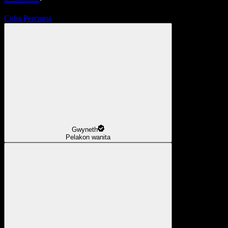
Cuba Percuma
Gwyneth
Pelakon wanita