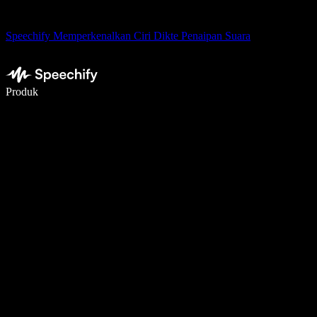
Speechify Memperkenalkan Ciri Dikte Penaipan Suara
Tulis 5× lebih pantas dengan menaip menggunakan suara
Produk
Ketahui Lebih Lanjut