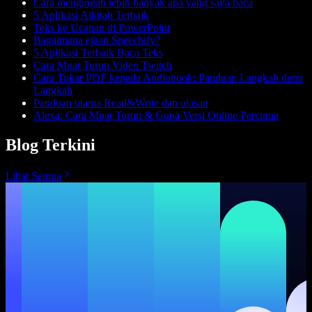
Cara mengingati lebih banyak apa yang saya baca
5 Aplikasi Alkitab Terbaik
Teks ke Ucapan di PowerPoint
Bagaimana ejaan Speechify?
5 Aplikasi Terbaik Baca Teks
Cara Muat Turun Video Twitch
Cara Tukar PDF kepada Audiobook: Panduan Langkah demi
Langkah
Panduan utama Read&Write dan ulasan
Alexa: Cara Muat Turun & Guna Versi Online Percuma
Blog Terkini
Lihat Semua