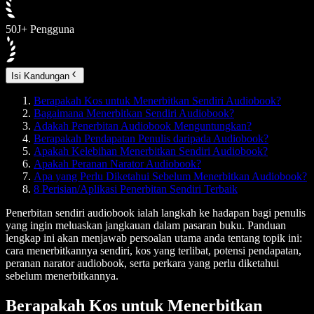
50J+ Pengguna
Isi Kandungan
Berapakah Kos untuk Menerbitkan Sendiri Audiobook?
Bagaimana Menerbitkan Sendiri Audiobook?
Adakah Penerbitan Audiobook Menguntungkan?
Berapakah Pendapatan Penulis daripada Audiobook?
Apakah Kelebihan Menerbitkan Sendiri Audiobook?
Apakah Peranan Narator Audiobook?
Apa yang Perlu Diketahui Sebelum Menerbitkan Audiobook?
8 Perisian/Aplikasi Penerbitan Sendiri Terbaik
Penerbitan sendiri audiobook ialah langkah ke hadapan bagi penulis
yang ingin meluaskan jangkauan dalam pasaran buku. Panduan
lengkap ini akan menjawab persoalan utama anda tentang topik ini:
cara menerbitkannya sendiri, kos yang terlibat, potensi pendapatan,
peranan narator audiobook, serta perkara yang perlu diketahui
sebelum menerbitkannya.
Berapakah Kos untuk Menerbitkan