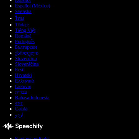
Español
Español (México)
Svenska
ไทย
Türkçe
Tiếng Việt
Română
Português
Български
ქართული
Slovenčina
Slovenščina
Eesti
Hrvatski
Ελληνικά
Lietuvių
עברית
Bahasa Indonesia
বাংলা
Català
اردو
Keutamaan Kuki