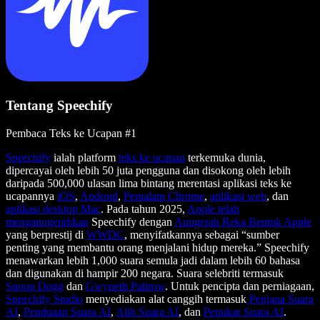
Tentang Speechify
Pembaca Teks ke Ucapan #1
Speechify
ialah platform
teks ke ucapan
terkemuka dunia,
dipercayai oleh lebih 50 juta pengguna dan disokong oleh lebih
daripada 500,000 ulasan lima bintang merentasi aplikasi teks ke
ucapannya
iOS
,
Android
,
Pemalam Chrome
,
aplikasi web
, dan
aplikasi desktop Mac
. Pada tahun 2025,
Apple telah
menganugerahkan
Speechify dengan
Anugerah Reka Bentuk Apple
yang berprestij di
WWDC
, menyifatkannya sebagai “sumber
penting yang membantu orang menjalani hidup mereka.” Speechify
menawarkan lebih 1,000 suara semula jadi dalam lebih 60 bahasa
dan digunakan di hampir 200 negara. Suara selebriti termasuk
Snoop Dogg
dan
Gwyneth Paltrow
. Untuk pencipta dan perniagaan,
Speechify Studio
menyediakan alat canggih termasuk
Penjana Suara
AI
,
Penduaan Suara AI
,
Alih Suara AI
, dan
Penukar Suara AI
.