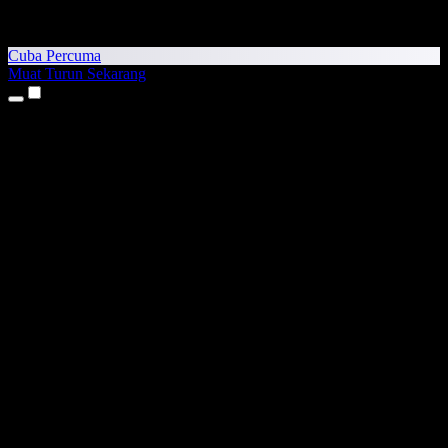
Cuba Percuma
Muat Turun Sekarang
Produk
Teks kepada Pertuturan
Aplikasi iPhone & iPad
Aplikasi Android
Sambungan Chrome
Sambungan Edge
Aplikasi Web
Aplikasi Mac
Aplikasi Windows