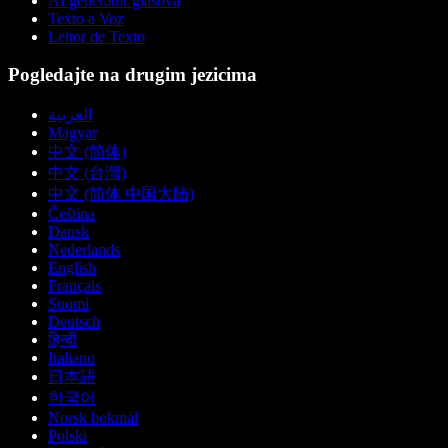
AI generator glasova
Texto a Voz
Leitor de Texto
Pogledajte na drugim jezicima
العربية
Magyar
中文 (简体)
中文 (台灣)
中文 (简体 中国大陆)
Čeština
Dansk
Nederlands
English
Français
Suomi
Deutsch
हिन्दी
Italiano
日本語
한국어
Norsk bokmål
Polski