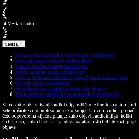
50M+ korisnika
Sadržaj
Koliko košta samostalno objavljivanje audioknjige?
Kako samostalno objaviti audioknjigu?
Isplati li se objavljivanje audioknjiga?
Koliko zarađuju autori audioknjiga?
Koje su prednosti samostalnog objavljivanja audioknjige?
Što radi narator audioknjige?
Što trebam znati o audioknjigama prije objave?
Top 8 softvera i aplikacija za samostalno objavljivanje
Samostalno objavljivanje audioknjiga odličan je korak za autore koji
žele proširiti svoju publiku na tržištu knjiga. U ovom vodiču pronaći
ćete odgovore na ključna pitanja: kako objaviti audioknjigu, koliki
su troškovi, isplati li se, koja je uloga naratora i što trebate znati prije
objave.