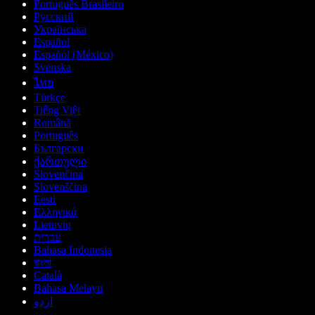
Português Brasileiro
Русский
Українська
Español
Español (México)
Svenska
ไทย
Türkçe
Tiếng Việt
Română
Português
Български
ქართული
Slovenčina
Slovenščina
Eesti
Ελληνικά
Lietuvių
עברית
Bahasa Indonesia
বাংলা
Català
Bahasa Melayu
اردو