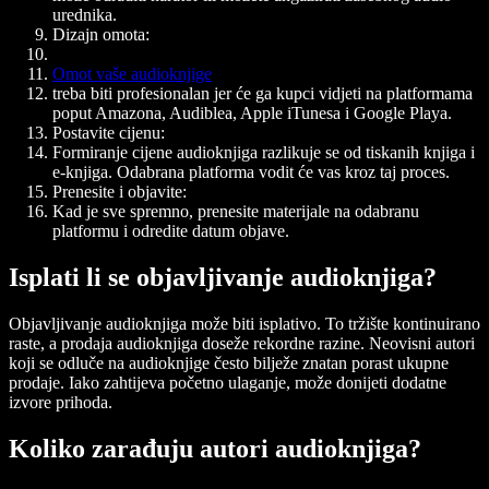
urednika.
Dizajn omota:
Omot vaše audioknjige
treba biti profesionalan jer će ga kupci vidjeti na platformama
poput Amazona, Audiblea, Apple iTunesa i Google Playa.
Postavite cijenu:
Formiranje cijene audioknjiga razlikuje se od tiskanih knjiga i
e-knjiga. Odabrana platforma vodit će vas kroz taj proces.
Prenesite i objavite:
Kad je sve spremno, prenesite materijale na odabranu
platformu i odredite datum objave.
Isplati li se objavljivanje audioknjiga?
Objavljivanje audioknjiga može biti isplativo. To tržište kontinuirano
raste, a prodaja audioknjiga doseže rekordne razine. Neovisni autori
koji se odluče na audioknjige često bilježe znatan porast ukupne
prodaje. Iako zahtijeva početno ulaganje, može donijeti dodatne
izvore prihoda.
Koliko zarađuju autori audioknjiga?