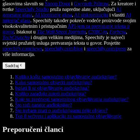
glasovima slavnih su
Snoop Dogg
i
Gwyneth Paltrow
. Za kreatore i
tvrtke
Speechify Studio
pruža napredne alate, uključujući
AI
generator glasa
,
AI kloniranje glasa
,
AI sinkronizaciju
i vlastiti
AI
mijenjač glasa
. Speechify također pokreće vodeće proizvode svojim
visokokvalitetnim i pristupačnim
API-jem za pretvaranje teksta u
govor
. Istaknut u
The Wall Street Journalu
,
CNBC-ju
,
Forbesu
,
TechCrunchu
i drugim velikim medijima, Speechify je najveći
svjetski pružatelj usluga pretvaranja teksta u govor. Posjetite
speechify.com/news
,
speechify.com/blog
i
speechify.com/press
za
više informacija.
Sadržaj
Koliko košta samostalno objavljivanje audioknjige?
Kako samostalno objaviti audioknjigu?
Isplati li se objavljivanje audioknjiga?
Koliko zarađuju autori audioknjiga?
Koje su prednosti samostalnog objavljivanja audioknjige?
Što radi narator audioknjige?
Što trebam znati o audioknjigama prije objave?
Top 8 softvera i aplikacija za samostalno objavljivanje
Preporučeni članci