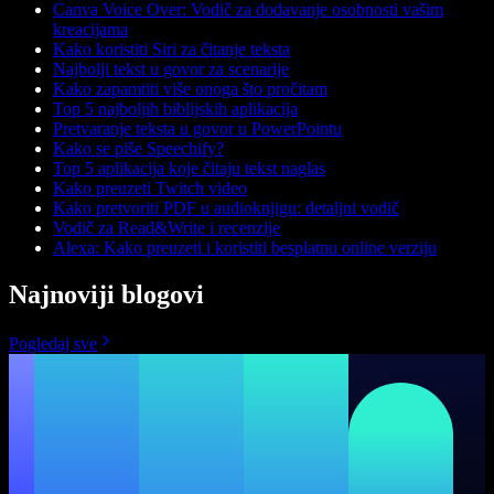
Canva Voice Over: Vodič za dodavanje osobnosti vašim
kreacijama
Kako koristiti Siri za čitanje teksta
Najbolji tekst u govor za scenarije
Kako zapamtiti više onoga što pročitam
Top 5 najboljih biblijskih aplikacija
Pretvaranje teksta u govor u PowerPointu
Kako se piše Speechify?
Top 5 aplikacija koje čitaju tekst naglas
Kako preuzeti Twitch video
Kako pretvoriti PDF u audioknjigu: detaljni vodič
Vodič za Read&Write i recenzije
Alexa: Kako preuzeti i koristiti besplatnu online verziju
Najnoviji blogovi
Pogledaj sve