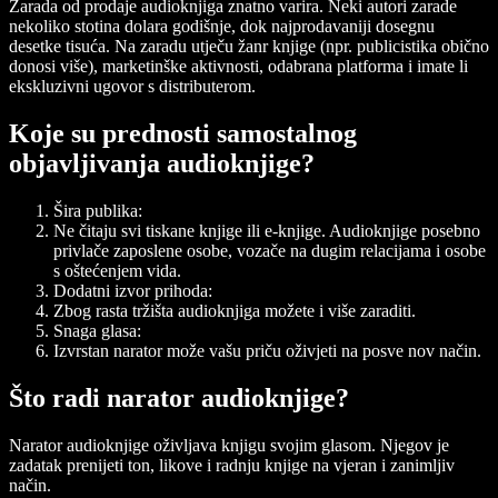
Zarada od prodaje audioknjiga znatno varira. Neki autori zarade
nekoliko stotina dolara godišnje, dok najprodavaniji dosegnu
desetke tisuća. Na zaradu utječu žanr knjige (npr. publicistika obično
donosi više), marketinške aktivnosti, odabrana platforma i imate li
ekskluzivni ugovor s distributerom.
Koje su prednosti samostalnog
objavljivanja audioknjige?
Šira publika:
Ne čitaju svi tiskane knjige ili e-knjige. Audioknjige posebno
privlače zaposlene osobe, vozače na dugim relacijama i osobe
s oštećenjem vida.
Dodatni izvor prihoda:
Zbog rasta tržišta audioknjiga možete i više zaraditi.
Snaga glasa:
Izvrstan narator može vašu priču oživjeti na posve nov način.
Što radi narator audioknjige?
Narator audioknjige oživljava knjigu svojim glasom. Njegov je
zadatak prenijeti ton, likove i radnju knjige na vjeran i zanimljiv
način.