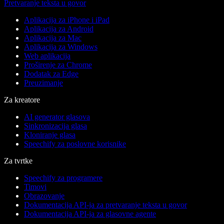
Pretvaranje teksta u govor
Aplikacija za iPhone i iPad
Aplikacija za Android
Aplikacija za Mac
Aplikacija za Windows
Web aplikacija
Proširenje za Chrome
Dodatak za Edge
Preuzimanje
Za kreatore
AI generator glasova
Sinkronizacija glasa
Kloniranje glasa
Speechify za poslovne korisnike
Za tvrtke
Speechify za programere
Timovi
Obrazovanje
Dokumentacija API-ja za pretvaranje teksta u govor
Dokumentacija API-ja za glasovne agente