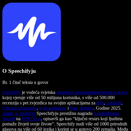
O Speechifyju
Br. 1 čitač teksta u govor
Speechify
je vodeća svjetska
platforma za pretvaranje teksta u govor
kojoj vjeruje više od 50 milijuna korisnika, s više od 500.000
recenzija s pet zvjezdica na svojim aplikacijama za
iOS
,
Android
,
Chrome ekstenziju
,
web-aplikaciju
i
Mac desktop
. Godine 2025.
Apple je dodijelio
Speechifyju prestižnu nagradu
Apple Design
Award
na
WWDC-u
, opisavši ga kao “ključni resurs koji ljudima
pomaže živjeti svoje živote”. Speechify nudi više od 1000 prirodnih
glasova na više od 60 jezika i koristi se u gotovo 200 zemalja. Među