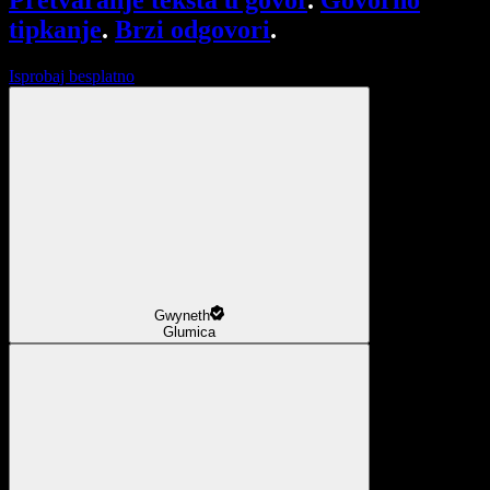
Pretvaranje teksta u govor
.
Govorno
tipkanje
.
Brzi odgovori
.
Isprobaj besplatno
Gwyneth
Glumica