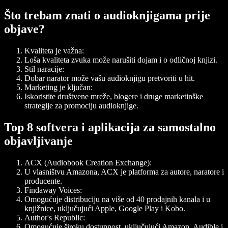
Što trebam znati o audioknjigama prije
objave?
Kvaliteta je važna:
Loša kvaliteta zvuka može narušiti dojam i o odličnoj knjizi.
Stil naracije:
Dobar narator može vašu audioknjigu pretvoriti u hit.
Marketing je ključan:
Iskoristite društvene mreže, blogere i druge marketinške
strategije za promociju audioknjige.
Top 8 softvera i aplikacija za samostalno
objavljivanje
ACX (Audiobook Creation Exchange):
U vlasništvu Amazona, ACX je platforma za autore, naratore i
producente.
Findaway Voices:
Omogućuje distribuciju na više od 40 prodajnih kanala i u
knjižnice, uključujući Apple, Google Play i Kobo.
Author's Republic:
Omogućuje široku dostupnost, uključujući Amazon, Audible i