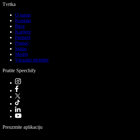
Tvrtka
O nama
Kontakt
Blog
Karijere
Partneri
Pomoć
Status
Mediji
Vizualni identitet
Pratite Speechify
Preuzmite aplikaciju