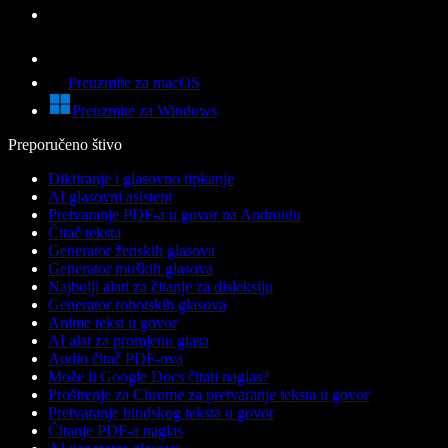
Preuzmite za macOS
Preuzmite za Windows
Preporučeno štivo
Diktiranje i glasovno tipkanje
AI glasovni asistent
Pretvaranje PDF-a u govor na Androidu
Čitač teksta
Generator ženskih glasova
Generator muških glasova
Najbolji alati za čitanje za disleksiju
Generator robotskih glasova
Anime tekst u govor
AI alat za promjenu glasa
Audio čitač PDF-ova
Može li Google Docs čitati naglas?
Proširenje za Chrome za pretvaranje teksta u govor
Pretvaranje hindskog teksta u govor
Čitanje PDF-a naglas