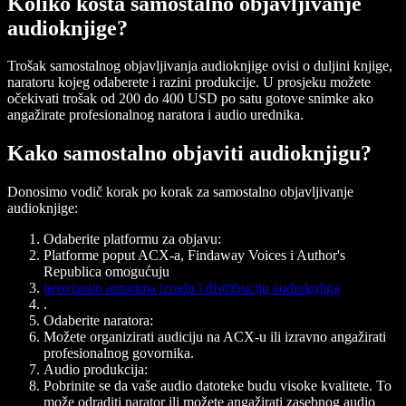
Koliko košta samostalno objavljivanje
audioknjige?
Trošak samostalnog objavljivanja audioknjige ovisi o duljini knjige,
naratoru kojeg odaberete i razini produkcije. U prosjeku možete
očekivati trošak od 200 do 400 USD po satu gotove snimke ako
angažirate profesionalnog naratora i audio urednika.
Kako samostalno objaviti audioknjigu?
Donosimo vodič korak po korak za samostalno objavljivanje
audioknjige:
Odaberite platformu za objavu:
Platforme poput ACX-a, Findaway Voices i Author's
Republica omogućuju
neovisnim autorima izradu i distribuciju audioknjiga
.
Odaberite naratora:
Možete organizirati audiciju na ACX-u ili izravno angažirati
profesionalnog govornika.
Audio produkcija:
Pobrinite se da vaše audio datoteke budu visoke kvalitete. To
može odraditi narator ili možete angažirati zasebnog audio