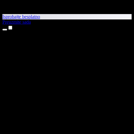
Isprobajte besplatno
Preuzmite sada
Proizvodi
Pretvaranje teksta u govor
Aplikacije za iPhone i iPad
Aplikacija za Android
Proširenje za Chrome
Proširenje za Edge
Web-aplikacija
Aplikacija za Mac
Aplikacija za Windows