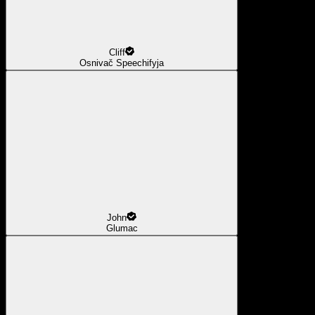
Cliff
Osnivač Speechifyja
John
Glumac