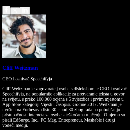
Cliff Weitzman
CEO i osnivač Speechifyja
Cliff Weitzman je zagovaratelj osoba s disleksijom te CEO i osnivač
Speechifyja, najpopularnije aplikacije za pretvaranje teksta u govor
na svijetu, s preko 100.000 ocjena s 5 zvjezdica i prvim mjestom u
App Store kategoriji Vijesti i časopisi. Godine 2017. Weitzman je
uvršten na Forbesovu listu 30 ispod 30 zbog rada na poboljšanju
pristupačnosti interneta za osobe s teškoćama u učenju. O njemu su
pisali EdSurge, Inc., PC Mag, Entrepreneur, Mashable i drugi
vodeći mediji.