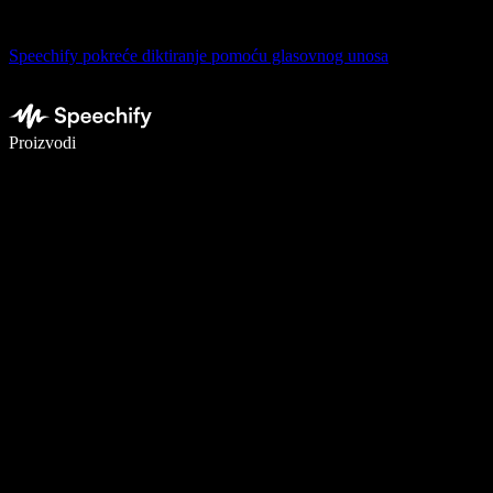
Speechify pokreće diktiranje pomoću glasovnog unosa
Pišite 5× brže uz glasovno diktiranje
Proizvodi
Saznajte više