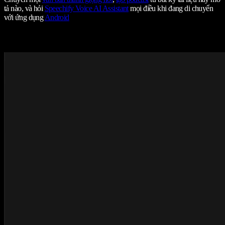
tả nào, và hỏi
Speechify Voice AI Assistant
mọi điều khi đang di chuyển
với ứng dụng
Android