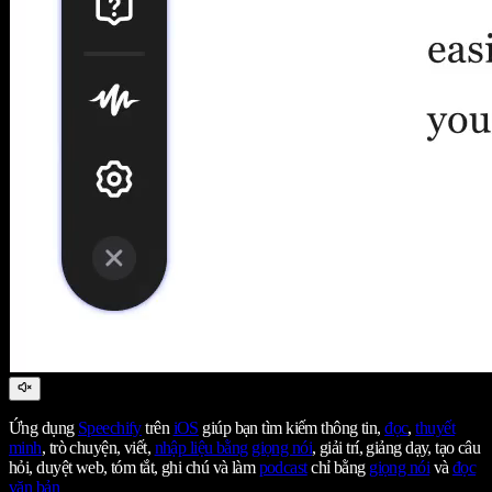
Ứng dụng
Speechify
trên
iOS
giúp bạn tìm kiếm thông tin,
đọc
,
thuyết
minh
, trò chuyện, viết,
nhập liệu bằng giọng nói
, giải trí, giảng dạy, tạo câu
hỏi, duyệt web, tóm tắt, ghi chú và làm
podcast
chỉ bằng
giọng nói
và
đọc
văn bản