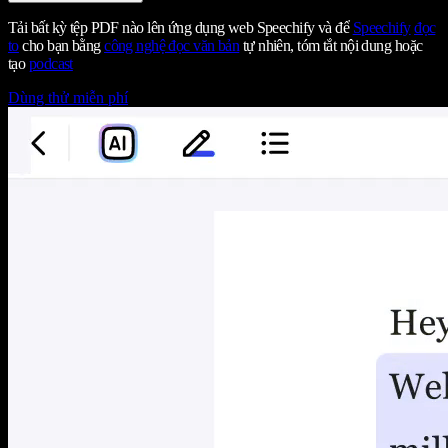
Tải bất kỳ tệp PDF nào lên ứng dụng web Speechify và để
Speechify
đọc
to
cho bạn bằng
công nghệ đọc văn bản
tự nhiên, tóm tắt nội dung hoặc
tạo
podcast
Dùng thử miễn phí