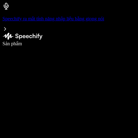
Speechify ra mắt tính năng nhập liệu bằng giọng nói
Viết nhanh gấp 5 lần với tính năng nhập bằng giọng nói
Sản phẩm
Tìm hiểu thêm