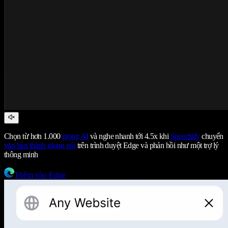
Chọn từ hơn 1.000
giọng AI
và nghe nhanh tới 4.5x khi
Speechify
chuyển
văn bản thành giọng nói
trên trình duyệt Edge và phản hồi như một trợ lý
thông minh
Thêm vào Edge