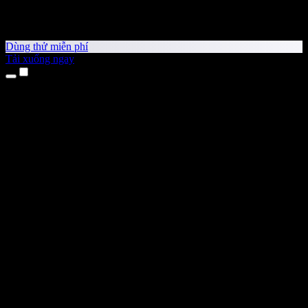
Dùng thử miễn phí
Tải xuống ngay
Sản phẩm
Chuyển văn bản thành giọng nói
Ứng dụng cho iPhone & iPad
Ứng dụng Android
Tiện ích cho Chrome
Tiện ích cho Edge
Ứng dụng web
Ứng dụng cho Mac