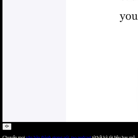
Chuyển mọi
văn bản thành giọng nói
,
tạo podcast
từ bất kỳ tài liệu hay mô