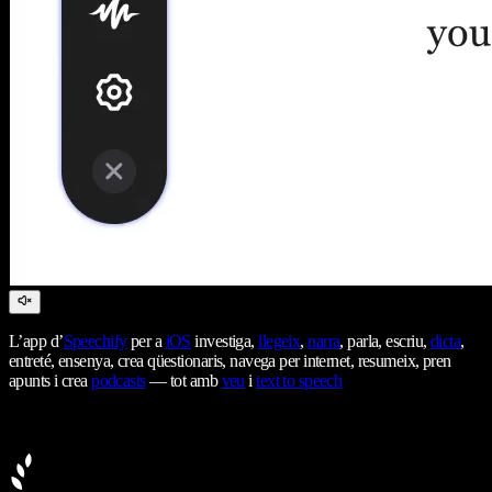
L’app d’
Speechify
per a
iOS
investiga,
llegeix
,
narra
, parla, escriu,
dicta
,
entreté, ensenya, crea qüestionaris, navega per internet, resumeix, pren
apunts i crea
podcasts
— tot amb
veu
i
text to speech