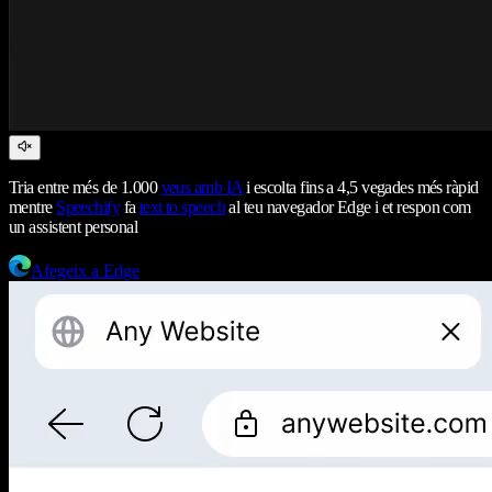
Tria entre més de 1.000
veus amb IA
i escolta fins a 4,5 vegades més ràpid
mentre
Speechify
fa
text to speech
al teu navegador Edge i et respon com
un assistent personal
Afegeix a Edge