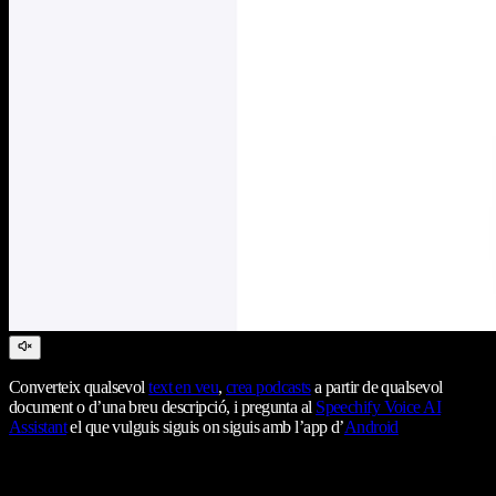
Converteix qualsevol
text en veu
,
crea podcasts
a partir de qualsevol
document o d’una breu descripció, i pregunta al
Speechify Voice AI
Assistant
el que vulguis siguis on siguis amb l’app d’
Android