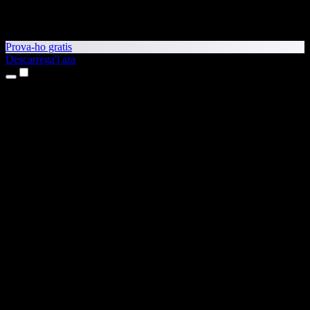
Prova-ho gratis
Descarrega'l ara
Productes
Text a veu
Aplicacions per a iPhone i iPad
Aplicació per a Android
Extensió per al Chrome
Extensió per a l'Edge
Aplicació web
Aplicació per al Mac