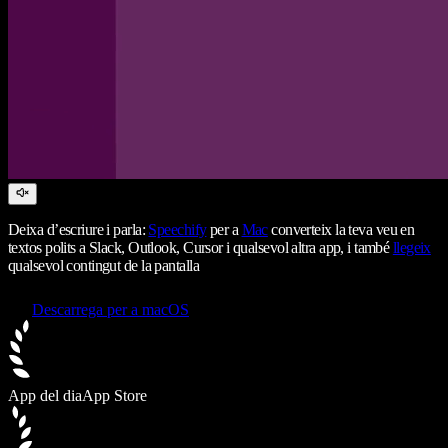
Deixa d’escriure i parla:
Speechify
per a
Mac
converteix la teva veu en
textos polits a Slack, Outlook, Cursor i qualsevol altra app, i també
llegeix
qualsevol contingut de la pantalla
Descarrega per a macOS
App del dia
App Store