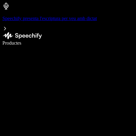
Speechify presenta l'escriptura per veu amb dictat
Escriu 5× més ràpid amb la veu
Productes
Més informació