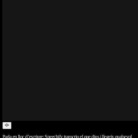
Parla en lloc d’escriure: Speechify transcriu el que dius i llegeix qualsevol