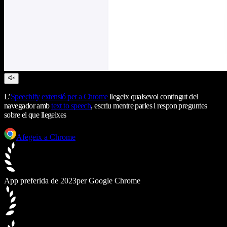
L’
Speechify
extensió per a Chrome
llegeix qualsevol contingut del
navegador amb
text to speech
, escriu mentre parles i respon preguntes
sobre el que llegeixes
Afegeix a Chrome
App preferida de 2023
per Google Chrome