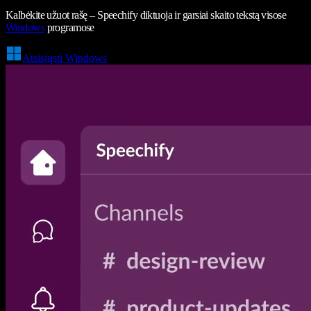
Kalbėkite užuot rašę – Speechify diktuoja ir garsiai skaito tekstą visose
Windows
programose
Atsisiųsti Windows