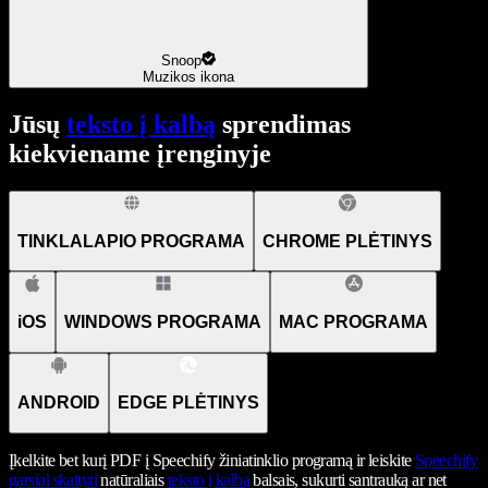
Snoop
Muzikos ikona
Jūsų
teksto į kalbą
sprendimas
kiekviename įrenginyje
TINKLALAPIO PROGRAMA
CHROME PLĖTINYS
iOS
WINDOWS PROGRAMA
MAC PROGRAMA
ANDROID
EDGE PLĖTINYS
Įkelkite bet kurį PDF į Speechify žiniatinklio programą ir leiskite
Speechify
garsiai skaityti
natūraliais
teksto į kalbą
balsais, sukurti santrauką ar net