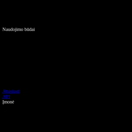
Naudojimo būdai
Atsisiųsti
API
Įmonė