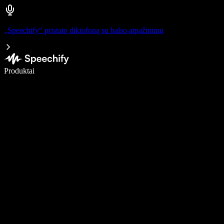
„Speechify“ pristato diktofoną su balso atpažinimu
Rašykite 5× greičiau naudodami diktavimą balsu
Produktai
Sužinokite daugiau