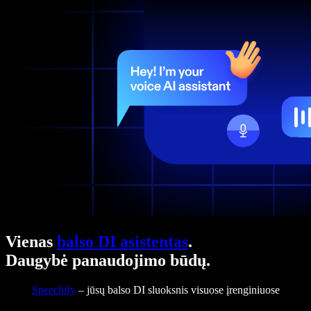
Vienas
balso DI asistentas
.
Daugybė panaudojimo būdų.
Speechify
– jūsų balso DI sluoksnis visuose įrenginiuose