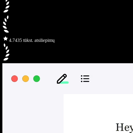
4.7
435 tūkst. atsiliepimų