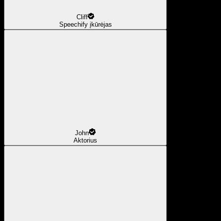
Cliff
Speechify įkūrėjas
John
Aktorius