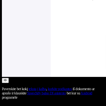
Paverskite bet kokį
tekstą į kalbą
,
kurkite podkastus
iš dokumento ar
aprašo ir klauskite
Speechify balso DI asistento
bet kur su
Android
programėle