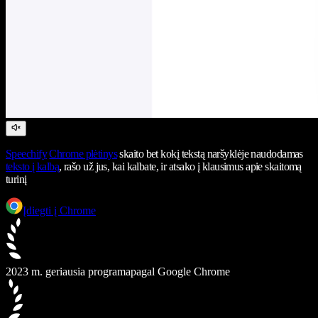
Speechify
Chrome plėtinys
skaito bet kokį tekstą naršyklėje naudodamas
teksto į kalbą
, rašo už jus, kai kalbate, ir atsako į klausimus apie skaitomą
turinį
Įdiegti į Chrome
2023 m. geriausia programa
pagal Google Chrome