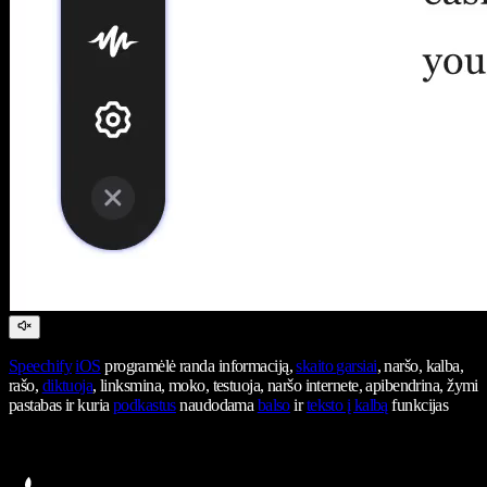
Speechify
iOS
programėlė randa informaciją,
skaito garsiai
, naršo, kalba,
rašo,
diktuoja
, linksmina, moko, testuoja, naršo internete, apibendrina, žymi
pastabas ir kuria
podkastus
naudodama
balso
ir
teksto į kalbą
funkcijas