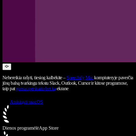
Nebereikia rašyti, tiesiog kalbėkite –
Speechify
Mac
kompiuteryje paverčia
jūsų balsą tvarkingu tekstu Slack, Outlook, Cursor ir kitose programose,
taip pat
garsiai perskaito bet ką
ekrane
Atsisiųsti macOS
Dienos programėlė
App Store