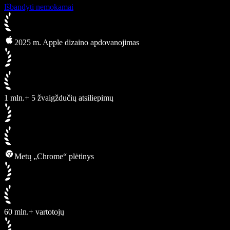
Išbandyti nemokamai
2025 m. Apple dizaino apdovanojimas
1 mln.+ 5 žvaigždučių atsiliepimų
Metų „Chrome“ plėtinys
60 mln.+ vartotojų