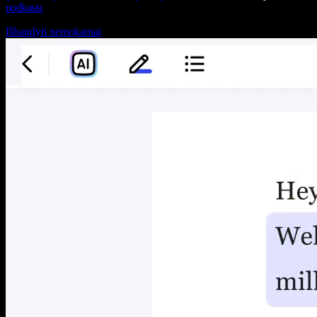
podkastą
Išbandyti nemokamai