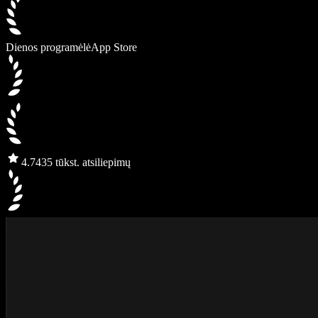
Dienos programėlė
App Store
4.7
435 tūkst. atsiliepimų