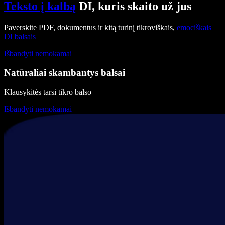
Teksto į kalbą
DI, kuris skaito už jus
Paverskite PDF, dokumentus ir kitą turinį tikroviškais,
emociškais
DI balsais
Išbandyti nemokamai
Natūraliai skambantys balsai
Klausykitės tarsi tikro balso
Išbandyti nemokamai