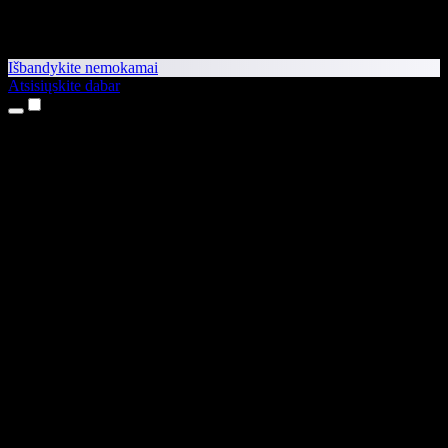
Išbandykite nemokamai
Atsisiųskite dabar
Produktai
Teksto skaitymas balsu
iPhone ir iPad programėlės
Android programėlė
Chrome plėtinys
Edge plėtinys
Interneto programėlė
Mac programėlė
Windows programėlė