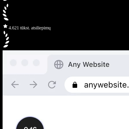
4.6
21 tūkst. atsiliepimų