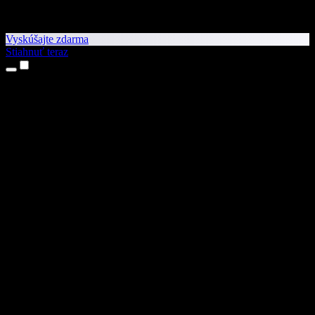
Vyskúšajte zdarma
Stiahnuť teraz
Produkty
Prevod textu na reč
Aplikácie pre iPhone a iPad
Aplikácia pre Android
Rozšírenie pre Chrome
Rozšírenie pre Edge
Webová aplikácia
Aplikácia pre Mac
Aplikácia pre Windows