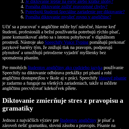
Je diktovanie lepšie na eseje alebo krátke úlohy?
Pomáha diktovanie znížiť pravopisné chyby?
Potrebujú študenti špeciálne zariadenie pre diktovanie?
Pomáha diktovanie myslieť rovno v angličtine?
Učiť sa a pracovať v angličtine môže byť náročné, hlavne keď
študenti, profesionáli a bežní používatelia potrebujú rýchlo písať,
jasne komunikovať alebo sa s istotou pohybovať v digitálnom
prostredí. Nástroje ako
Speechify Voice Typing
pomáhajú prekonať
jazykové bariéry tým, že znižujú tlak na pravopis, podporujú
plynulosť a umožňujú prirodzene vyjadriť myšlienky bez
spomalenia písaním.
Pre mnohých
študentov angličtiny ako cudzieho jazyka
používanie
Speechify na diktovanie odbúrava prekážky pri písaní a robí
angličtinu dostupnejšou v škole aj v práci. Speechify
hlasové písanie
je zadarmo a funguje na všetkých zariadeniach, takže si môžete
angličtinu precvičovať kdekoľvek píšete.
Diktovanie zmierňuje stres z pravopisu a
gramatiky
Jednou z najväčších výziev pre
študentov angličtiny
je písať a
zároveň riešiť gramatiku, slovnú zásobu a pravopis. Písanie na