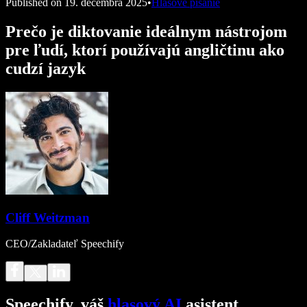
Published on
19. decembra 2025
•
Hlasové písanie
Prečo je diktovanie ideálnym nástrojom
pre ľudí, ktorí používajú angličtinu ako
cudzí jazyk
Cliff Weitzman
CEO/Zakladateľ Speechify
Speechify, váš
hlasový AI
asistent