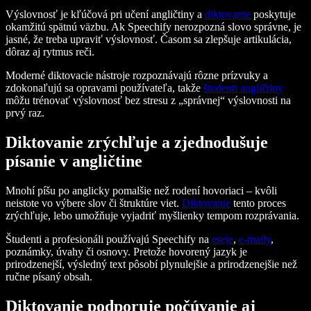
Výslovnosť je kľúčová pri učení angličtiny a
diktovanie
poskytuje
okamžitú spätnú väzbu. Ak Speechify nerozpozná slovo správne, je
jasné, že treba upraviť výslovnosť. Časom sa zlepšuje artikulácia,
dôraz aj rytmus reči.
Moderné diktovacie nástroje rozpoznávajú rôzne prízvuky a
zdokonaľujú sa opravami používateľa, takže
študenti angličtiny
môžu trénovať výslovnosť bez stresu z „správnej“ výslovnosti na
prvý raz.
Diktovanie zrýchľuje a zjednodušuje
písanie v angličtine
Mnohí píšu po anglicky pomalšie než rodení hovoriaci – kvôli
neistote vo výbere slov či štruktúre viet.
Diktovanie
tento proces
zrýchľuje, lebo umožňuje vyjadriť myšlienky tempom rozprávania.
Študenti a profesionáli používajú Speechify na
eseje
,
e-maily
,
poznámky, úvahy či osnovy. Pretože hovorený jazyk je
prirodzenejší, výsledný text pôsobí plynulejšie a prirodzenejšie než
ručne písaný obsah.
Diktovanie podporuje počúvanie aj