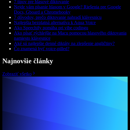
7 tipov pre hlasové diktovanie
Nejde vám písanie hlasom v Google? Riešenia pre Google
Docs, Gboard a Chromebooky
7 dôvodov, prečo diktovanie nahradí klávesnicu
Najlepšia bezplatná alternatíva k Aqua Voice
Ako Speechify pomáha pri vibe codingu
Ako písať rýchlejšie na Macu pomocou hlasového diktovania
namiesto klávesnice
Aké sú najlepšie denné diktáty na zlepšenie angličtiny?
Čo znamená byť voice-pilled?
Najnovšie články
Zobraziť všetko