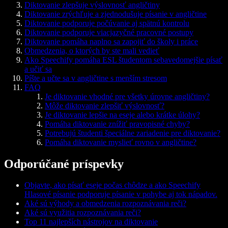
Diktovanie zlepšuje výslovnosť angličtiny
Diktovanie zrýchľuje a zjednodušuje písanie v angličtine
Diktovanie podporuje počúvanie aj spätnú kontrolu
Diktovanie podporuje viacjazyčné pracovné postupy
Diktovanie pomáha naplno sa zapojiť do školy i práce
Obmedzenia, o ktorých by ste mali vedieť
Ako Speechify pomáha ESL študentom sebavedomejšie písať
a učiť sa
Píšte a učte sa v angličtine s menším stresom
FAQ
Je diktovanie vhodné pre všetky úrovne angličtiny?
Môže diktovanie zlepšiť výslovnosť?
Je diktovanie lepšie na eseje alebo krátke úlohy?
Pomáha diktovanie znížiť pravopisné chyby?
Potrebujú študenti špeciálne zariadenie pre diktovanie?
Pomáha diktovanie myslieť rovno v angličtine?
Odporúčané príspevky
Objavte, ako písať eseje počas chôdze a ako Speechify
Hlasové písanie podporuje písanie v pohybe aj tok nápadov.
Aké sú výhody a obmedzenia rozpoznávania reči?
Aké sú využitia rozpoznávania reči?
Top 11 najlepších nástrojov na diktovanie