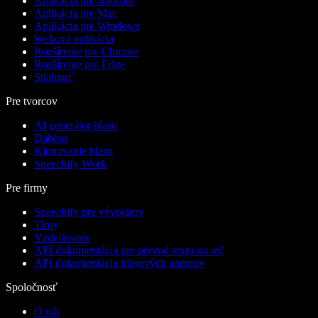
Aplikácia pre Android
Aplikácia pre Mac
Aplikácia pre Windows
Webová aplikácia
Rozšírenie pre Chrome
Rozšírenie pre Edge
Stiahnuť
Pre tvorcov
AI generátor hlasu
Dabing
Klonovanie hlasu
Speechify Work
Pre firmy
Speechify pre vývojárov
Tímy
Vzdelávanie
API dokumentácia pre prevod textu na reč
API dokumentácia hlasových agentov
Spoločnosť
O nás