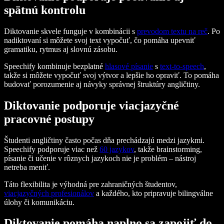
spätnú kontrolu
Diktovanie skvele funguje v kombinácii s
prevodom textu na reč
. Po
nadiktovaní si môžete svoj text vypočuť, čo pomáha upevniť
gramatiku, rytmus aj slovnú zásobu.
Speechify kombinuje bezplatné
hlasové písanie
s
text-to-speech
,
takže si môžete vypočuť svoj výtvor a lepšie ho opraviť. To pomáha
budovať porozumenie aj návyky správnej štruktúry angličtiny.
Diktovanie podporuje viacjazyčné
pracovné postupy
Študenti angličtiny často počas dňa prechádzajú medzi jazykmi.
Speechify podporuje viac než
60 jazykov
, takže brainstorming,
písanie či učenie v rôznych jazykoch nie je problém – nástroj
netreba meniť.
Táto flexibilita je výhodná pre zahraničných študentov,
viacjazyčných profesionálov
a každého, kto pripravuje bilingválne
úlohy či komunikáciu.
Diktovanie pomáha naplno sa zapojiť do