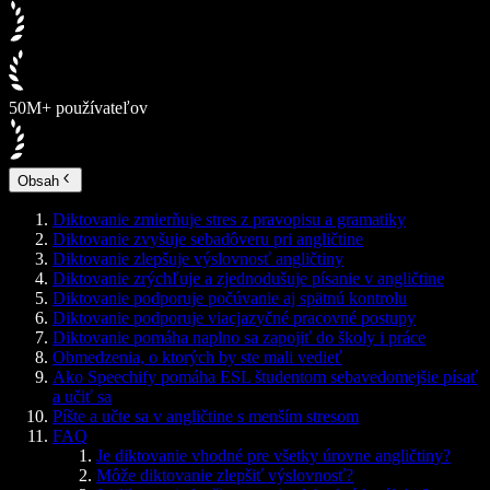
50M+ používateľov
Obsah
Diktovanie zmierňuje stres z pravopisu a gramatiky
Diktovanie zvyšuje sebadôveru pri angličtine
Diktovanie zlepšuje výslovnosť angličtiny
Diktovanie zrýchľuje a zjednodušuje písanie v angličtine
Diktovanie podporuje počúvanie aj spätnú kontrolu
Diktovanie podporuje viacjazyčné pracovné postupy
Diktovanie pomáha naplno sa zapojiť do školy i práce
Obmedzenia, o ktorých by ste mali vedieť
Ako Speechify pomáha ESL študentom sebavedomejšie písať
a učiť sa
Píšte a učte sa v angličtine s menším stresom
FAQ
Je diktovanie vhodné pre všetky úrovne angličtiny?
Môže diktovanie zlepšiť výslovnosť?