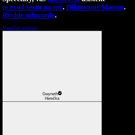
prevod textu na reč
.
Diktovanie hlasom
.
Rýchle odpovede
.
Vyskúšať zadarmo
Gwyneth
Herečka