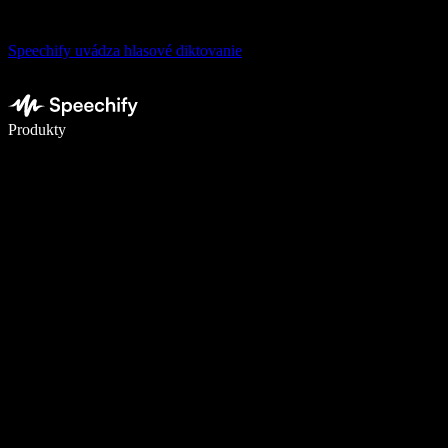
Speechify uvádza hlasové diktovanie
Píšte 5× rýchlejšie pomocou hlasového diktovania
Produkty
Zistiť viac