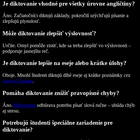
Je diktovanie vhodné pre všetky úrovne angličtiny?
Áno. Začiatočníci diktujú základy, pokročilí urýchľujú písanie a
zlepšujú plynulosť.
Môže diktovanie zlepšiť výslovnosť?
Určite. Omyl pomôže zistiť, kde sa treba zlepšiť vo výslovnosti –
podporuje jasnejšiu reč.
Je diktovanie lepšie na eseje alebo krátke úlohy?
Oboje. Mnohí študenti diktujú dlhé eseje aj krátke poznámky cez
hlasové písanie
.
Pomáha diktovanie znížiť pravopisné chyby?
Áno.
Diktovanie
odbúrava potrebu písať slová ručne – ubúda chýb
aj stresu.
Potrebujú študenti špeciálne zariadenie pre
diktovanie?