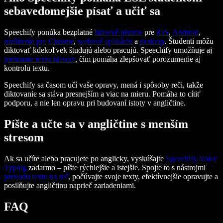
sebavedomejšie písať a učiť sa
Speechify ponúka bezplatné
hlasové písanie
pre
iOS
,
Android
,
rozšírenia pre Chrome
,
webové aplikácie
a
desktop
. Študenti môžu
diktovať kdekoľvek študujú alebo pracujú. Speechify umožňuje aj
prehranie textu hlasom
, čím pomáha zlepšovať porozumenie aj
kontrolu textu.
Speechify sa časom učí vaše opravy, mená i spôsoby reči, takže
diktovanie sa stáva presnejším a viac na mieru. Pomáha to cítiť
podporu, a nie len opravu pri budovaní istoty v angličtine.
Píšte a učte sa v angličtine s menším
stresom
Ak sa učíte alebo pracujete po anglicky, vyskúšajte
Speechify Voice
Typing
zadarmo – píšte rýchlejšie a istejšie. Spojte to s nástrojmi
prevodu textu na reč
, počúvajte svoje texty, efektívnejšie opravujte a
posilňujte angličtinu naprieč zariadeniami.
FAQ