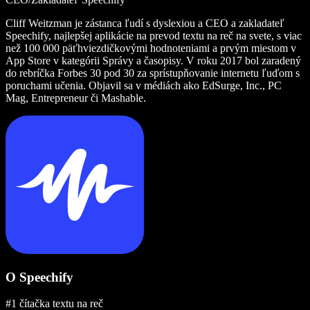
Cliff Weitzman je zástanca ľudí s dyslexiou a CEO a zakladateľ
Speechify, najlepšej aplikácie na prevod textu na reč na svete, s viac
než 100 000 päťhviezdičkovými hodnoteniami a prvým miestom v
App Store v kategórii Správy a časopisy. V roku 2017 bol zaradený
do rebríčka Forbes 30 pod 30 za sprístupňovanie internetu ľuďom s
poruchami učenia. Objavil sa v médiách ako EdSurge, Inc., PC
Mag, Entrepreneur či Mashable.
O Speechify
#1 čítačka textu na reč