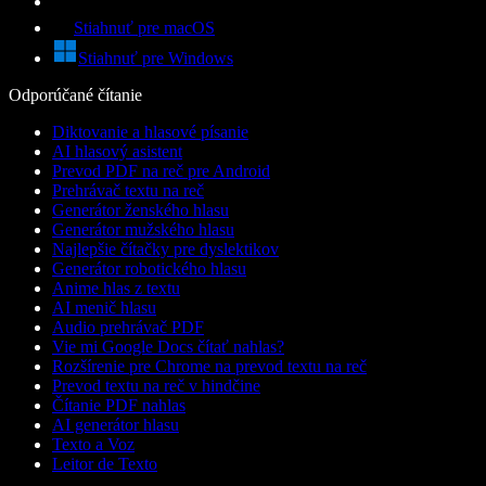
Stiahnuť pre macOS
Stiahnuť pre Windows
Odporúčané čítanie
Diktovanie a hlasové písanie
AI hlasový asistent
Prevod PDF na reč pre Android
Prehrávač textu na reč
Generátor ženského hlasu
Generátor mužského hlasu
Najlepšie čítačky pre dyslektikov
Generátor robotického hlasu
Anime hlas z textu
AI menič hlasu
Audio prehrávač PDF
Vie mi Google Docs čítať nahlas?
Rozšírenie pre Chrome na prevod textu na reč
Prevod textu na reč v hindčine
Čítanie PDF nahlas
AI generátor hlasu
Texto a Voz
Leitor de Texto