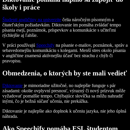
školy i práce
Študenti angličtiny na univerzite
čelia náročným písomným a
čitateľským požiadavkám. Diktovanie im pomáha zvládať tempo
písania esejí, poznámok, príspevkov a komunikácie s učiteľmi
rýchlejšie aj ľahšie.
V práci používajú
Speechify
na písanie e-mailov, poznámok, správ a
sebavedomejšiu komunikáciu s kolegami. Menší stres okolo písania
v angličtine znamená aktívnejšiu účasť bez strachu z chýb či
pravopisu.
Obmedzenia, o ktorých by ste mali vedieť
Diktovanie
je mimoriadne užitočné, no najlepšie funguje s pár
zásadami: okolie ovplyvní presnosť, výrazný či nový prízvuk môže
vyžadovať pomalšie tempo. Chýbajúce slovíčka sa môžu nahradiť
inými, čo je bežná súčasť učenia, nie prekážka.
Diktovanie je najlepšie ako doplnok k učeniu jazyka, nie jeho úplná
náhrada.
Ako Speechify pomáha ESL študentom