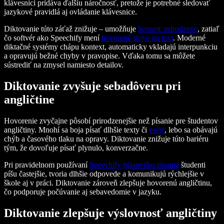
klávesnici pridáva ďalšiu náročnosť, pretože je potrebné sledovať
jazykové pravidlá aj ovládanie klávesnice.
Diktovanie túto záťaž znižuje – umožňuje
hovoriť prirodzene
, zatiaľ
čo softvér ako Speechify mení
hovorené slovo na text
. Moderné
diktačné systémy chápu kontext, automaticky vkladajú interpunkciu
a opravujú bežné chyby v pravopise. Vďaka tomu sa môžete
sústrediť na zmysel namiesto detailov.
Diktovanie zvyšuje sebadôveru pri
angličtine
Hovorenie zvyčajne pôsobí prirodzenejšie než písanie pre študentov
angličtiny. Mnohí sa boja písať dlhšie texty či
eseje
, lebo sa obávajú
chýb a časového tlaku na opravy. Diktovanie znižuje túto bariéru
tým, že dovoľuje písať plynulo, konverzačne.
Pri pravidelnom používaní
Speechify
hlasového písania
študenti
píšu častejšie, tvoria dlhšie odpovede a komunikujú rýchlejšie v
škole aj v práci. Diktovanie zároveň zlepšuje hovorenú angličtinu,
čo podporuje počúvanie aj sebavedomie v jazyku.
Diktovanie zlepšuje výslovnosť angličtiny