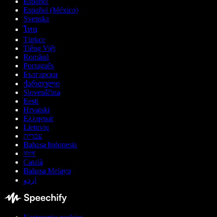
Español
Español (México)
Svenska
ไทย
Türkçe
Tiếng Việt
Română
Português
Български
ქართული
Slovenščina
Eesti
Hrvatski
Ελληνικά
Lietuvių
עברית
Bahasa Indonesia
বাংলা
Català
Bahasa Melayu
اردو