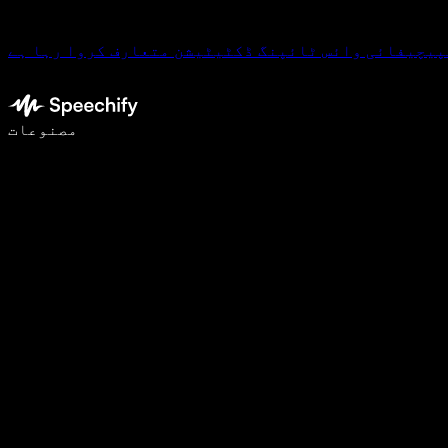
پیچیفائی وائس ٹائپنگ ڈکٹیٹیشن متعارف کروا رہا ہے
وائس ٹائپنگ کے ساتھ 5 گنا تیزی سے لکھیں
مصنوعات
مزید جانیں