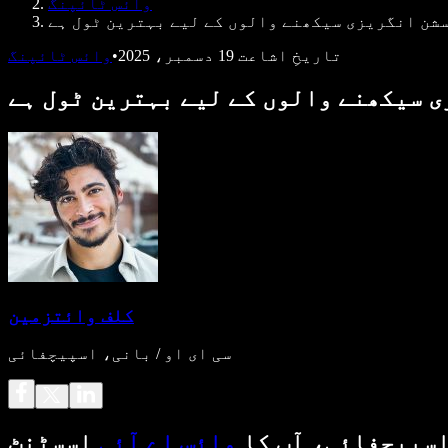
وائس ٹائپنگ
شن انگریزی سیکھنے والوں کے لیے بہترین ٹول ہے
تاریخِ اشاعت
19 دسمبر، 2025
•
وائس ٹائپنگ
 سیکھنے والوں کے لیے بہترین ٹول ہے
کلف وائتزمین
سی ای او / بانی، اسپیچفائی
سپیچفائی، آپ کا
وائس اے آئی
اسسٹنٹ