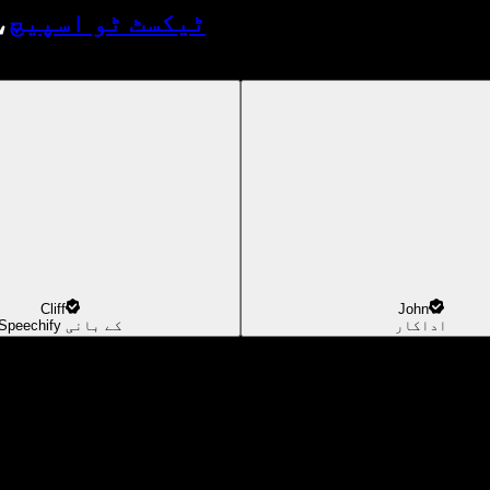
ٹیکسٹ ٹو اسپیچ
،
Cliff
John
اداکار
Speechify کے بانی