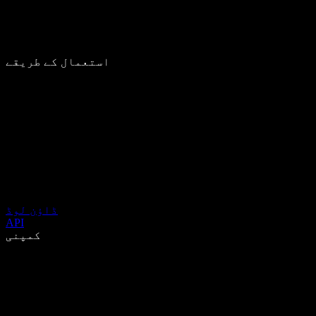
استعمال کے طریقے
ڈاؤن لوڈ
API
کمپنی