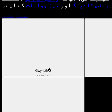
وائس ٹائپنگ
اور
تیز جوابات
کے لیے۔
مفت آزمائیں
Gwyneth
اداکارہ