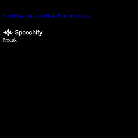
Speechify Luncurkan Dikte Pengetikan Suara
Menulis 5× lebih cepat dengan dikte suara
Produk
Pelajari lebih lanjut