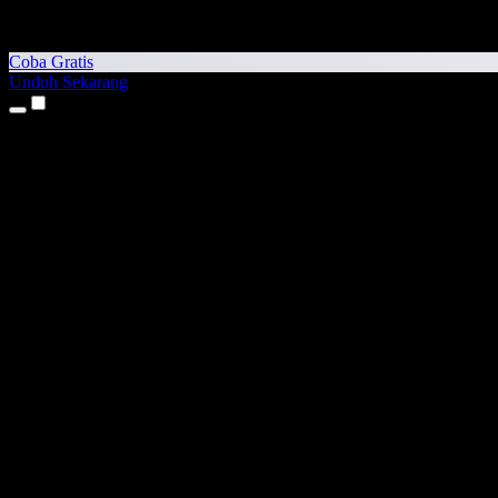
Coba Gratis
Unduh Sekarang
Produk
Teks ke Suara
Aplikasi iPhone & iPad
Aplikasi Android
Ekstensi Chrome
Ekstensi Edge
Aplikasi Web
Aplikasi Mac
Aplikasi Windows