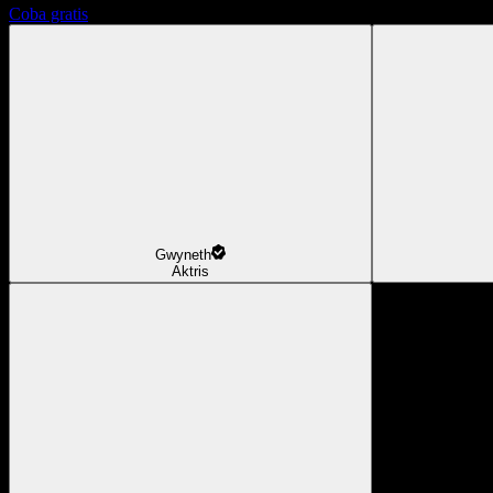
Coba gratis
Gwyneth
Aktris