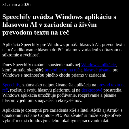
31. marca 2026
Speechify uvádza Windows aplikáciu s
hlasovou AI v zariadení a živým
prevodom textu na reč
Aplikácia Speechify pre Windows prináša hlasovú AI, prevod textu
na reč a diktovanie hlasom do PC priamo v zariadení s dôrazom na
súkromie a rýchlosť.
Dnes Speechify oznámil spustenie natívnej
Windows aplikácie
,
ktorá prináša okamžitý
prevod textu na reč
a
hlasové písanie
pre
Windows s možnosťou plného chodu priamo v zariadení.
Speechify
, známa ako najpoužívanejšia aplikácia na
prevod textu na
reč
, rozširuje svoju hlasovú platformu aj na
desktopové
prostredia.
Windows aplikácia umožňuje počúvanie, rozprávanie a písanie
hlasom v jednom z najväčších ekosystémov.
Aplikácia je dostupná pre zariadenia x64 s Intel, AMD aj Arm64 s
Qualcomm vrátane Copilot+ PC. Používateľ si môže kedykoľvek
vybrať medzi cloudovým alebo lokálnym spracovaním dát.