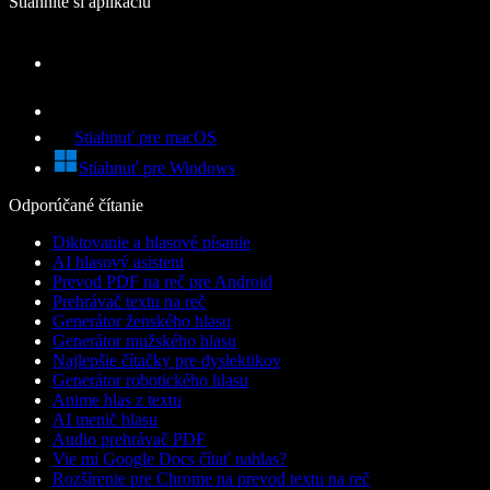
Stiahnite si aplikáciu
Stiahnuť pre macOS
Stiahnuť pre Windows
Odporúčané čítanie
Diktovanie a hlasové písanie
AI hlasový asistent
Prevod PDF na reč pre Android
Prehrávač textu na reč
Generátor ženského hlasu
Generátor mužského hlasu
Najlepšie čítačky pre dyslektikov
Generátor robotického hlasu
Anime hlas z textu
AI menič hlasu
Audio prehrávač PDF
Vie mi Google Docs čítať nahlas?
Rozšírenie pre Chrome na prevod textu na reč