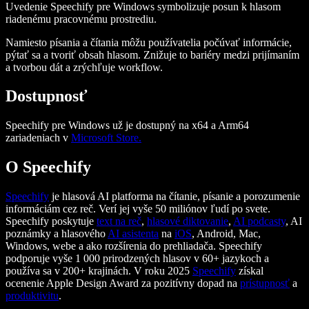
Uvedenie Speechify pre Windows symbolizuje posun k hlasom
riadenému pracovnému prostrediu.
Namiesto písania a čítania môžu používatelia počúvať informácie,
pýtať sa a tvoriť obsah hlasom. Znižuje to bariéry medzi prijímaním
a tvorbou dát a zrýchľuje workflow.
Dostupnosť
Speechify pre Windows už je dostupný na x64 a Arm64
zariadeniach v
Microsoft Store.
O Speechify
Speechify
je hlasová AI platforma na čítanie, písanie a porozumenie
informáciám cez reč. Verí jej vyše 50 miliónov ľudí po svete.
Speechify poskytuje
text na reč
,
hlasové diktovanie
,
AI podcasty
, AI
poznámky a hlasového
AI asistenta
na
iOS
, Android, Mac,
Windows, webe a ako rozšírenia do prehliadača. Speechify
podporuje vyše 1 000 prirodzených hlasov v 60+ jazykoch a
používa sa v 200+ krajinách. V roku 2025
Speechify
získal
ocenenie Apple Design Award za pozitívny dopad na
prístupnosť
a
produktivitu
.