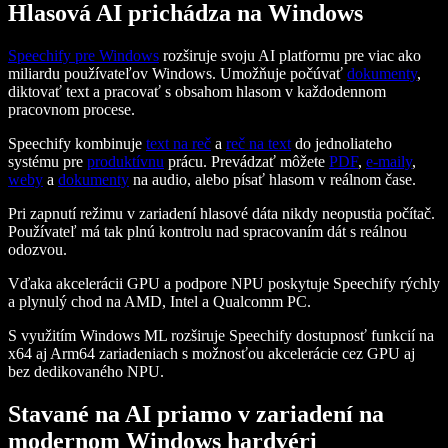
Hlasová AI prichádza na Windows
Speechify pre Windows
rozširuje svoju AI platformu pre viac ako
miliardu používateľov Windows. Umožňuje počúvať
dokumenty
,
diktovať text a pracovať s obsahom hlasom v každodennom
pracovnom procese.
Speechify kombinuje
text na reč
a
reč na text
do jednoliateho
systému pre
produktívnu
prácu. Prevádzať môžete
PDF
,
e-maily
,
weby
a
dokumenty
na audio, alebo písať hlasom v reálnom čase.
Pri zapnutí režimu v zariadení hlasové dáta nikdy neopustia počítač.
Používateľ má tak plnú kontrolu nad spracovaním dát s reálnou
odozvou.
Vďaka akcelerácii GPU a podpore NPU poskytuje Speechify rýchly
a plynulý chod na AMD, Intel a Qualcomm PC.
S využitím Windows ML rozširuje Speechify dostupnosť funkcií na
x64 aj Arm64 zariadeniach s možnosťou akcelerácie cez GPU aj
bez dedikovaného NPU.
Stavané na AI priamo v zariadení na
modernom Windows hardvéri