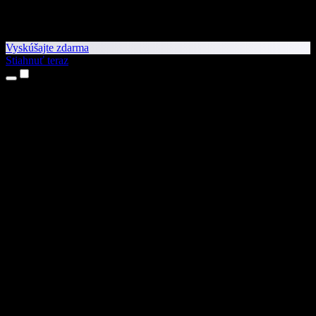
Vyskúšajte zdarma
Stiahnuť teraz
Produkty
Prevod textu na reč
Aplikácie pre iPhone a iPad
Aplikácia pre Android
Rozšírenie pre Chrome
Rozšírenie pre Edge
Webová aplikácia
Aplikácia pre Mac
Aplikácia pre Windows