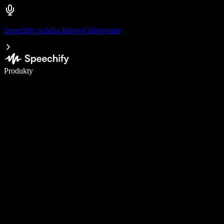
Speechify uvádza hlasové diktovanie
Píšte 5× rýchlejšie pomocou hlasového diktovania
Produkty
Zistiť viac