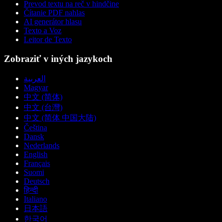
Prevod textu na reč v hindčine
Čítanie PDF nahlas
AI generátor hlasu
Texto a Voz
Leitor de Texto
Zobraziť v iných jazykoch
العربية
Magyar
中文 (简体)
中文 (台灣)
中文 (简体 中国大陆)
Čeština
Dansk
Nederlands
English
Français
Suomi
Deutsch
हिन्दी
Italiano
日本語
한국어