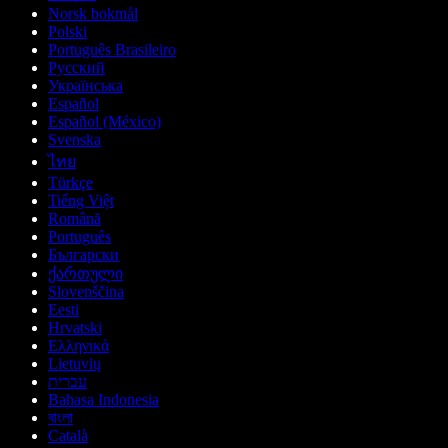
Norsk bokmål
Polski
Português Brasileiro
Русский
Українська
Español
Español (México)
Svenska
ไทย
Türkçe
Tiếng Việt
Română
Português
Български
ქართული
Slovenščina
Eesti
Hrvatski
Ελληνικά
Lietuvių
עברית
Bahasa Indonesia
বাংলা
Català