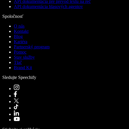
API dokumentácia pre prevod textu na reč
API dokumentácia hlasových agentov
Spoločnosť
O nás
Kontakt
Blog
Kariéra
Partnerský program
Pomoc
Stav služby
Tlač
Brand Kit
Sledujte Speechify