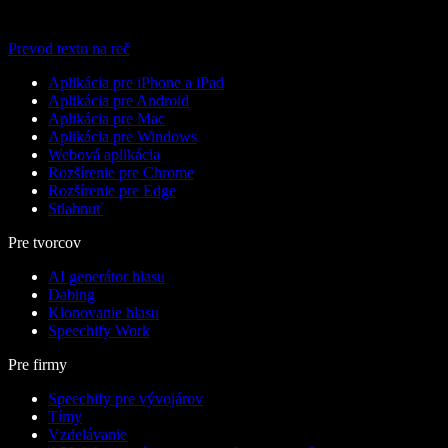
Prevod textu na reč
Aplikácia pre iPhone a iPad
Aplikácia pre Android
Aplikácia pre Mac
Aplikácia pre Windows
Webová aplikácia
Rozšírenie pre Chrome
Rozšírenie pre Edge
Stiahnuť
Pre tvorcov
AI generátor hlasu
Dabing
Klonovanie hlasu
Speechify Work
Pre firmy
Speechify pre vývojárov
Tímy
Vzdelávanie