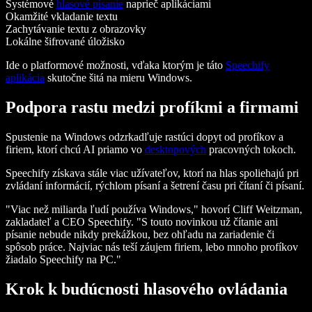
Systémové
hlasové písanie
naprieč aplikáciami
Okamžité vkladanie textu
Zachytávanie textu z obrazovky
Lokálne šifrované úložisko
Ide o platformové možnosti, vďaka ktorým je táto
Speechify
aplikácia
skutočne šitá na mieru Windows.
Podpora rastu medzi profíkmi a firmami
Spustenie na Windows odzrkadľuje rastúci dopyt od profíkov a
firiem, ktorí chcú AI priamo vo
desktopových
pracovných tokoch.
Speechify získava stále viac užívateľov, ktorí na hlas spoliehajú pri
zvládaní informácií, rýchlom písaní a šetrení času pri čítaní či písaní.
"Viac než miliarda ľudí používa Windows," hovorí Cliff Weitzman,
zakladateľ a CEO Speechify. "S touto novinkou už čítanie ani
písanie nebude nikdy prekážkou, bez ohľadu na zariadenie či
spôsob práce. Najviac nás teší záujem firiem, lebo mnoho profíkov
žiadalo Speechify na PC."
Krok k budúcnosti hlasového ovládania