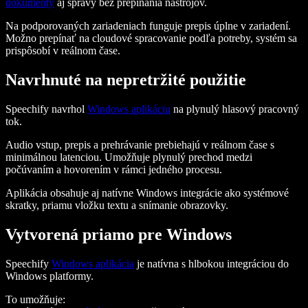
dokumenty
aj správy bez prepínania nástrojov.
Na podporovaných zariadeniach funguje prepis úplne v zariadení.
Možno prepínať na cloudové spracovanie podľa potreby, systém sa
prispôsobí v reálnom čase.
Navrhnuté na nepretržité použitie
Speechify navrhol
Windows aplikáciu
na plynulý hlasový pracovný
tok.
Audio vstup, prepis a prehrávanie prebiehajú v reálnom čase s
minimálnou latenciou. Umožňuje plynulý prechod medzi
počúvaním a hovorením v rámci jedného procesu.
Aplikácia obsahuje aj natívne Windows integrácie ako systémové
skratky, priamu vložku textu a snímanie obrazovky.
Vytvorená priamo pre Windows
Speechify
Windows aplikácia
je natívna s hlbokou integráciou do
Windows platformy.
To umožňuje: