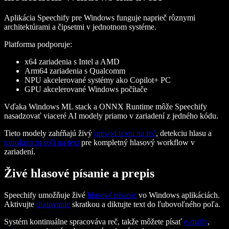
Aplikácia Speechify pre Windows funguje naprieč rôznymi
architektúrami a čipsetmi v jednotnom systéme.
Platforma podporuje:
x64 zariadenia s Intel a AMD
Arm64 zariadenia s Qualcomm
NPU akcelerované systémy ako Copilot+ PC
GPU akcelerované Windows počítače
Vďaka Windows ML stack a ONNX Runtime môže Speechify
nasadzovať viaceré AI modely priamo v zariadení z jedného kódu.
Tieto modely zahŕňajú živý
prevod textu na reč
, detekciu hlasu a
transkripciu reči na text
pre kompletný hlasový workflow v
zariadení.
Živé hlasové písanie a prepis
Speechify umožňuje živé
hlasové písanie
vo Windows aplikáciách.
Aktivujte
diktovanie
skratkou a diktujte text do ľubovoľného poľa.
Systém kontinuálne spracováva reč, takže môžete písať
e-maily
,