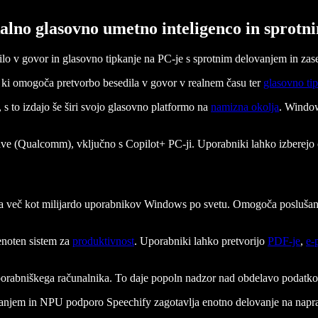
kalno glasovno umetno inteligenco in sprotn
lo v govor in glasovno tipkanje na PC-je s sprotnim delovanjem in za
, ki omogoča pretvorbo besedila v govor v realnem času ter
glasovno ti
 s to izdajo še širi svojo glasovno platformo na
namizna okolja
. Window
ve (Qualcomm), vključno s Copilot+ PC-ji. Uporabniki lahko izberejo o
 na več kot milijardo uporabnikov Windows po svetu. Omogoča posluša
noten sistem za
produktivnost
. Uporabniki lahko pretvorijo
PDF-je
,
e-
porabniškega računalnika. To daje popoln nadzor nad obdelavo podatkov
pljanjem in NPU podporo Speechify zagotavlja enotno delovanje na na