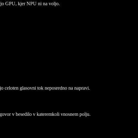
čjo GPU, kjer NPU ni na voljo.
o celoten glasovni tok neposredno na napravi.
 govor v besedilo v kateremkoli vnosnem polju.