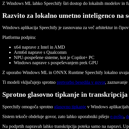
Z Windows ML lahko Speechify širi dostop do lokalnih modelov in fun
Razvito za lokalno umetno inteligenco na
Windows aplikacija Speechify je zasnovana za več arhitektur in čipo
Platforma podpira:
x64 naprave z Intel in AMD
Arm64 naprave s Qualcomm
NPU-pospešene sisteme, kot je Copilot+ PC
Windows naprave s pospeševanjem prek GPU
Z uporabo Windows ML in ONNX Runtime Speechify lokalno uvaja ve
Ti modeli vključujejo sprotno
pretvorbo besedila v govor
, zaznavanje 
Sprotno glasovno tipkanje in transkripcija
Speechify omogoča sprotno
glasovno tipkanje
v Windows aplikacijah.
Sistem tekoče obdeluje govor, zato lahko uporabniki pišejo
e-pošto
,
d
Na podprtih napravah lahko transkripcija poteka samo na napravi. Upo