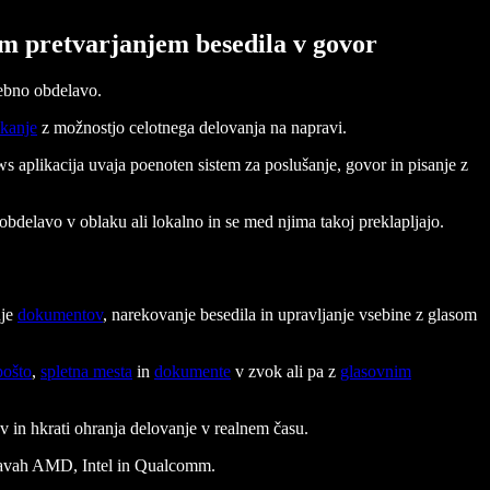
im pretvarjanjem besedila v govor
sebno obdelavo.
pkanje
z možnostjo celotnega delovanja na napravi.
s aplikacija uvaja poenoten sistem za poslušanje, govor in pisanje z
bdelavo v oblaku ali lokalno in se med njima takoj preklapljajo.
nje
dokumentov
, narekovanje besedila in upravljanje vsebine z glasom
pošto
,
spletna mesta
in
dokumente
v zvok ali pa z
glasovnim
 in hkrati ohranja delovanje v realnem času.
pravah AMD, Intel in Qualcomm.