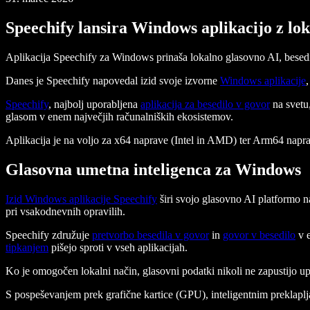
Speechify lansira Windows aplikacijo z lo
Aplikacija Speechify za Windows prinaša lokalno glasovno AI, besedi
Danes je Speechify napovedal izid svoje izvorne
Windows aplikacije
Speechify
, najbolj uporabljena
aplikacija za besedilo v govor
na svetu,
glasom v enem največjih računalniških ekosistemov.
Aplikacija je na voljo za x64 naprave (Intel in AMD) ter Arm64 napra
Glasovna umetna inteligenca za Windows
Izid Windows aplikacije Speechify
širi svojo glasovno AI platformo
pri vsakodnevnih opravilih.
Speechify združuje
pretvorbo besedila v govor
in
govor v besedilo
v e
tipkanjem
pišejo sproti v vseh aplikacijah.
Ko je omogočen lokalni način, glasovni podatki nikoli ne zapustijo u
S pospeševanjem prek grafične kartice (GPU), inteligentnim prekla