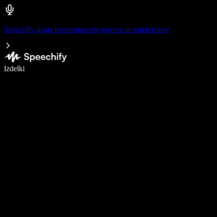
Speechify uvaja prepoznavanje govora in narekovanje
Pišite 5× hitreje z narekovanjem
Izdelki
Več o tem