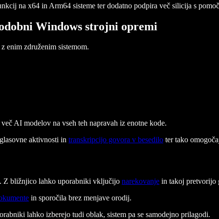
kcij na x64 in Arm64 sisteme ter dodatno podpira več silicija s pomo
 sodobni Windows strojni opremi
v z enim združenim sistemom.
č AI modelov na vseh teh napravah iz enotne kode.
glasovne aktivnosti in
transkripcijo govora v besedilo
ter tako omogočaj
 Z bližnjico lahko uporabniki vključijo
narekovanje
in takoj pretvorijo
okumente
in sporočila brez menjave orodij.
rabniki lahko izberejo tudi oblak, sistem pa se samodejno prilagodi.