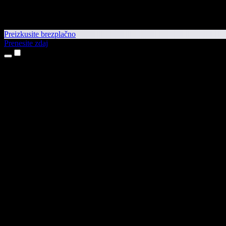
Preizkusite brezplačno
Prenesite zdaj
Izdelki
Pretvorba besedila v govor
Aplikaciji za iPhone in iPad
Aplikacija za Android
Razširitev za Chrome
Razširitev za Edge
Spletna aplikacija
Aplikacija za Mac
Aplikacija za Windows