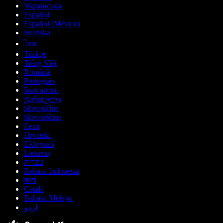
Українська
Español
Español (México)
Svenska
ไทย
Türkçe
Tiếng Việt
Română
Português
Български
ქართული
Slovenčina
Slovenščina
Eesti
Hrvatski
Ελληνικά
Lietuvių
עברית
Bahasa Indonesia
বাংলা
Català
Bahasa Melayu
اردو