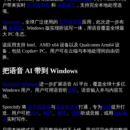
户带来实时
文字转语音
和
语音输入
，支持完全本地处理选
项。
Speechify
，全球广泛使用的
文字转语音
应用，此次进一步布
局
桌面端
。Windows 版实现听说写一体，用语音覆盖全球最
大 PC 生态。
该应用支持 Intel、AMD x64 设备以及 Qualcomm Arm64 设
备，包括 Copilot+ PC。用户可在云端与本地处理间自由切
换。
把语音 AI 带到 Windows
Speechify Windows
进一步扩展语音 AI 平台，覆盖全球十多亿
Windows 用户。用户可用语音听
文档
、语音输入并与内容互
动。
Speechify 将
文字转语音
与
语音转文字
打通，专为
效率
提升打
造。用户可把
PDF
、
邮件
、
网页
、
文档
听成音频，或用
语音输
入
实时写作。
启用本地模式后，语音数据全程不上传，用户可完全掌控数据