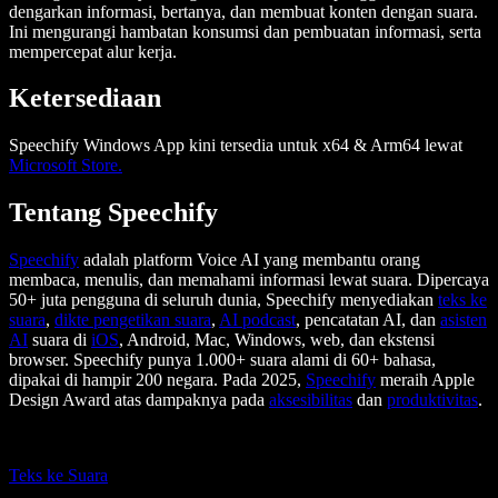
dengarkan informasi, bertanya, dan membuat konten dengan suara.
Ini mengurangi hambatan konsumsi dan pembuatan informasi, serta
mempercepat alur kerja.
Ketersediaan
Speechify Windows App kini tersedia untuk x64 & Arm64 lewat
Microsoft Store.
Tentang Speechify
Speechify
adalah platform Voice AI yang membantu orang
membaca, menulis, dan memahami informasi lewat suara. Dipercaya
50+ juta pengguna di seluruh dunia, Speechify menyediakan
teks ke
suara
,
dikte pengetikan suara
,
AI podcast
, pencatatan AI, dan
asisten
AI
suara di
iOS
, Android, Mac, Windows, web, dan ekstensi
browser. Speechify punya 1.000+ suara alami di 60+ bahasa,
dipakai di hampir 200 negara. Pada 2025,
Speechify
meraih Apple
Design Award atas dampaknya pada
aksesibilitas
dan
produktivitas
.
Teks ke Suara