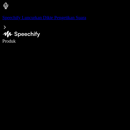
Speechify Luncurkan Dikte Pengetikan Suara
Menulis 5× lebih cepat dengan dikte suara
Produk
Pelajari lebih lanjut