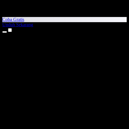
Coba Gratis
Unduh Sekarang
Produk
Teks ke Suara
Aplikasi iPhone & iPad
Aplikasi Android
Ekstensi Chrome
Ekstensi Edge
Aplikasi Web
Aplikasi Mac
Aplikasi Windows