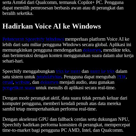
serta Arm64 dari Qualcomm, termasuk Copilot+ PC. Pengguna
dapat memilih pemrosesan berbasis awan atau di perangkat dan
beralih seketika.
Hadirkan Voice AI ke Windows
Peluncuran Speechify Windows
memperluas platform Voice AI ke
lebih dari satu miliar pengguna Windows secara global. Aplikasi ini
memungkinkan pengguna mendengarkan
dokumen
, mendikte teks,
dan berinteraksi dengan konten menggunakan suara dalam alur kerja
sehari-hari.
Speechify menggabungkan
teks ke suara
dan
suara ke teks
dalam
satu sistem untuk
produktivitas
. Pengguna dapat mengubah
PDF
,
email
,
website
, dan
dokumen
menjadi audio, atau gunakan
pengetikan suara
untuk menulis di aplikasi secara real-time.
Dengan mode perangkat aktif, data suara tidak pernah keluar dari
komputer pengguna, memberi kendali penuh atas data mereka
sambil tetap mempertahankan performa real-time.
Dengan akselerasi GPU dan fallback cerdas serta dukungan NPU,
Speechify hadirkan performa konsisten di perangkat, mempercepat
time-to-market bagi pengguna PC AMD, Intel, dan Qualcomm.