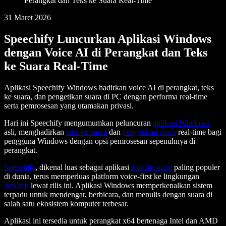
Perangkat dan Teks ke Suara Real-Time
31 Maret 2026
Speechify Luncurkan Aplikasi Windows
dengan Voice AI di Perangkat dan Teks
ke Suara Real-Time
Aplikasi Speechify Windows hadirkan voice AI di perangkat, teks
ke suara, dan pengetikan suara di PC dengan performa real-time
serta pemrosesan yang utamakan privasi.
Hari ini Speechify mengumumkan peluncuran
aplikasi Windows
asli, menghadirkan
teks ke suara
dan
pengetikan suara
real-time bagi
pengguna Windows dengan opsi pemrosesan sepenuhnya di
perangkat.
Speechify
, dikenal luas sebagai aplikasi
teks ke suara
paling populer
di dunia, terus memperluas platform voice-first ke lingkungan
desktop
lewat rilis ini. Aplikasi Windows memperkenalkan sistem
terpadu untuk mendengar, berbicara, dan menulis dengan suara di
salah satu ekosistem komputer terbesar.
Aplikasi ini tersedia untuk perangkat x64 bertenaga Intel dan AMD