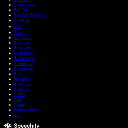
Українська
Español
Español (México)
Svenska
ไทย
Türkçe
Tiếng Việt
Română
Português
Български
ქართული
Slovenčina
Slovenščina
Eesti
Hrvatski
Ελληνικά
Lietuvių
עברית
বাংলা
Català
Bahasa Melayu
اردو