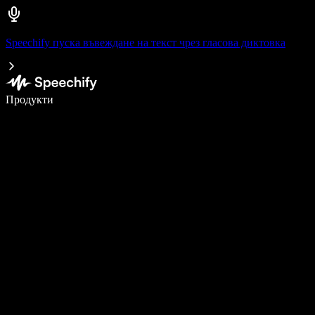
Speechify пуска въвеждане на текст чрез гласова диктовка
Пишете 5× по-бързо с гласово въвеждане
Продукти
Научете повече