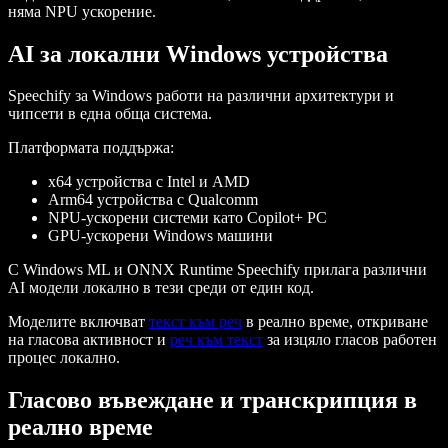
няма NPU ускорение.
AI за локални Windows устройства
Speechify за Windows работи на различни архитектури и
чипсети в една обща система.
Платформата поддържа:
x64 устройства с Intel и AMD
Arm64 устройства с Qualcomm
NPU-ускорени системи като Copilot+ PC
GPU-ускорени Windows машини
С Windows ML и ONNX Runtime Speechify прилага различни
AI модели локално в тези среди от един код.
Моделите включват
текст към реч
в реално време, откриване
на гласова активност и
реч към текст
за изцяло гласов работен
процес локално.
Гласово въвеждане и транскрипция в
реално време