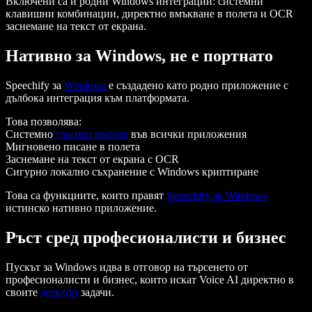
Включени са и родни Windows интеграции: системни
клавишни комбинации, директно вмъкване в полета и OCR
заснемане на текст от екрана.
Нативно за Windows, не е портнато
Speechify за
Windows
е създадено като родно приложение с
дълбока интеграция към платформата.
Това позволява:
Системно
гласово писане
във всички приложения
Мигновено писане в полета
Заснемане на текст от екрана с OCR
Сигурно локално съхранение с Windows криптиране
Това са функциите, които правят
Speechify за Windows
истинско нативно приложение.
Ръст сред професионалисти и бизнес
Пускът за Windows идва в отговор на търсенето от
професионалисти и бизнес, които искат Voice AI директно в
своите
десктоп
задачи.