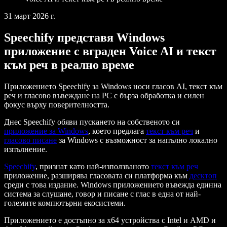
31 март 2026 г.
Speechify представя Windows
приложение с вграден Voice AI и текст
към реч в реално време
Приложението Speechify за Windows носи гласов AI, текст към
реч и гласово въвеждане на PC с бърза обработка и силен
фокус върху поверителността.
Днес Speechify обяви пускането на собственото си
приложение за Windows
, което предлага
текст към реч
и
гласово писане
за Windows с възможност за напълно локално
изпълнение.
Speechify
, признат като най-използваното
текст към реч
приложение, разширява гласовата си платформа към
десктоп
среди с това издание. Windows приложението въвежда единна
система за слушане, говор и писане с глас в една от най-
големите компютърни екосистеми.
Приложението е достъпно за x64 устройства с Intel и AMD и