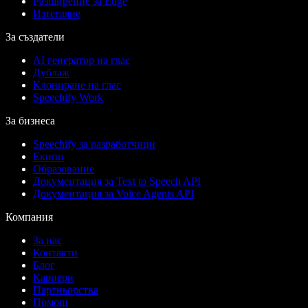
Разширение за Edge
Изтегляне
За създатели
AI генератор на глас
Дублаж
Клониране на глас
Speechify Work
За бизнеса
Speechify за разработчици
Екипи
Образование
Документация за Text to Speech API
Документация за Voice Agents API
Компания
За нас
Контакти
Блог
Кариери
Партньорства
Помощ