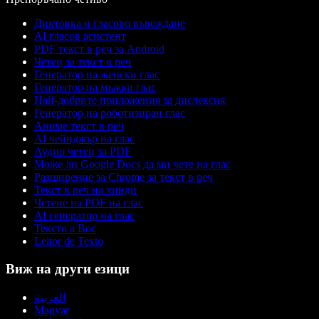
Диктовка и гласово въвеждане
AI гласов асистент
PDF текст в реч за Android
Четец за текст в реч
Генератор на женски глас
Генератор на мъжки глас
Най-добрите приложения за дислексия
Генератор на роботизиран глас
Аниме текст в реч
AI чейнджър на глас
Аудио четец за PDF
Може ли Google Docs да ми чете на глас
Разширение за Chrome за текст в реч
Текст в реч на хинди
Четене на PDF на глас
AI генератор на глас
Тексто а Вос
Leitor de Texto
Виж на други езици
العربية
Magyar