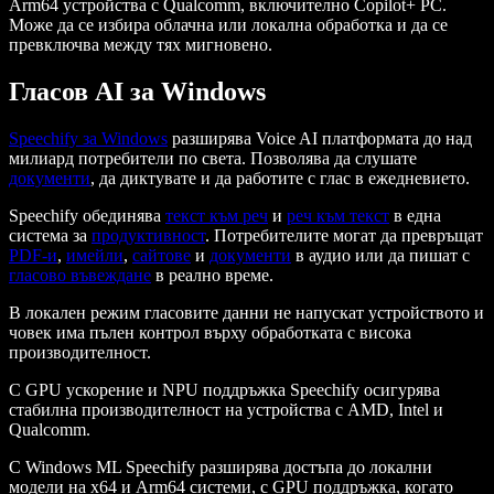
Arm64 устройства с Qualcomm, включително Copilot+ PC.
Може да се избира облачна или локална обработка и да се
превключва между тях мигновено.
Гласов AI за Windows
Speechify за Windows
разширява Voice AI платформата до над
милиард потребители по света. Позволява да слушате
документи
, да диктувате и да работите с глас в ежедневието.
Speechify обединява
текст към реч
и
реч към текст
в една
система за
продуктивност
. Потребителите могат да превръщат
PDF-и
,
имейли
,
сайтове
и
документи
в аудио или да пишат с
гласово въвеждане
в реално време.
В локален режим гласовите данни не напускат устройството и
човек има пълен контрол върху обработката с висока
производителност.
С GPU ускорение и NPU поддръжка Speechify осигурява
стабилна производителност на устройства с AMD, Intel и
Qualcomm.
С Windows ML Speechify разширява достъпа до локални
модели на x64 и Arm64 системи, с GPU поддръжка, когато