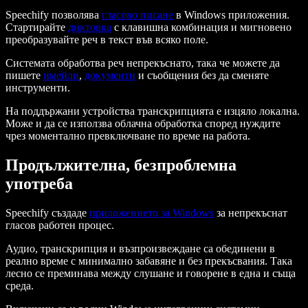
Speechify позволява
гласово писане
в Windows приложения.
Стартирайте
диктовка
с клавишна комбинация и мигновено
преобразувайте реч в текст във всяко поле.
Системата обработва реч непрекъснато, така че можете да
пишете
имейли
,
документи
и съобщения без да сменяте
инструменти.
На поддържани устройства транскрипцията е изцяло локална.
Може и да се използва облачна обработка според нуждите
чрез моментално превключване по време на работа.
Продължителна, безпроблемна
употреба
Speechify създаде
приложението за Windows
за непрекъснат
гласов работен процес.
Аудио, транскрипция и възпроизвеждане са обединени в
реално време с минимално забавяне и без прекъсвания. Така
лесно се преминава между слушане и говорене в една и съща
среда.