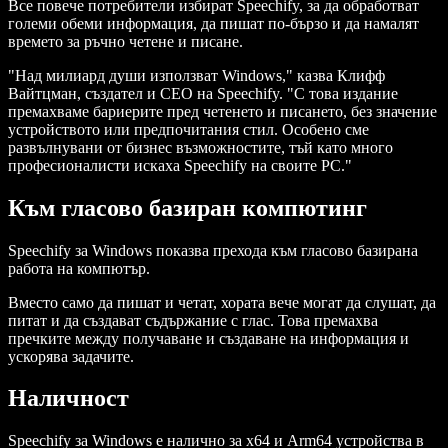
Все повече потребители избират Speechify, за да обработват
големи обеми информация, да пишат по-бързо и да намалят
времето за ръчно четене и писане.
"Над милиард души използват Windows," казва Клифф
Вайтцман, създател и CEO на Speechify. "С това издание
премахваме бариерите пред четенето и писането, без значение
устройството или предпочитания стил. Особено сме
развълнувани от бизнес възможностите, тъй като много
професионалисти искаха Speechify на своите PC."
Към гласово базиран компютинг
Speechify за Windows показва прехода към гласово базирана
работа на компютър.
Вместо само да пишат и четат, хората вече могат да слушат, да
питат и да създават съдържание с глас. Това премахва
пречките между получаване и създаване на информация и
ускорява задачите.
Наличност
Speechify за Windows е налично за x64 и Arm64 устройства в