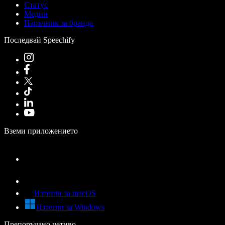
Статус
Медии
Наръчник за бранда
Последвай Speechify
Вземи приложението
Изтегли за macOS
Изтегли за Windows
Препоръчано четиво