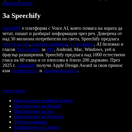
Microsoft Store.
За Speechify
Speechify
е платформа с Voice AI, която помага на хората да
четат, пишат и разбират информация чрез реч. Доверена от
над 50 милиона потребители по света, Speechify предлага
текст към реч
,
гласова диктовка
,
AI подкасти
, AI бележки и
гласов
AI асистент
за
iOS
, Android, Mac, Windows, уеб и
браузър разширения. Speechify предлага над 1000 естествени
гласа на 60 езика и се използва в близо 200 държави. През
2025 г.
Speechify
получи Apple Design Award за своя принос
към
достъпността
и
продуктивността
.
Текст в реч
Приложение за iPhone и iPad
Приложение за Android
Приложение за Mac
Приложение за Windows
Уеб приложение
Разширение за Chrome