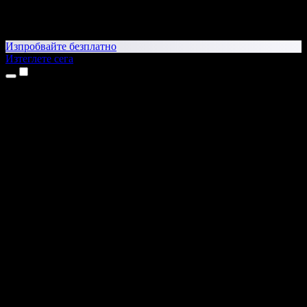
Изпробвайте безплатно
Изтеглете сега
Продукти
Текст в реч
Приложения за iPhone и iPad
Приложение за Android
Разширение за Chrome
Разширение за Edge
Уеб приложение
Приложение за Mac
Приложение за Windows