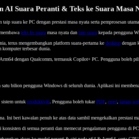
n AI Suara Peranti & Teks ke Suara Masa 
n taip suara ke PC dengan prestasi masa nyata serta pemprosesan utama
, membawa
teks ke suara
masa nyata dan
taip suara
kepada pengguna Wind
unia, terus mengembangkan platform suara-pertama ke
desktop
dengan k
 komputer terbesar dunia.
ta Arm64 dengan Qualcomm, termasuk Copilot+ PC. Pengguna boleh pilih
h satu bilion pengguna Windows di seluruh dunia. Aplikasi ini memb
 sistem untuk
produktiviti
. Pengguna boleh tukar
PDF
,
emel
,
laman we
na. Ini beri kawalan penuh ke atas data sambil mengekalkan prestasi ma
 konsisten di semua peranti dan memecut pengalaman pengguna di P
ngkan akses ke model peranti & ciri pada x64 & Arm64, serta GPU j