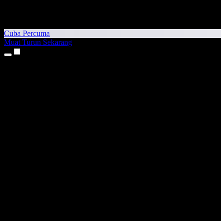
Cuba Percuma
Muat Turun Sekarang
Produk
Teks kepada Pertuturan
Aplikasi iPhone & iPad
Aplikasi Android
Sambungan Chrome
Sambungan Edge
Aplikasi Web
Aplikasi Mac
Aplikasi Windows