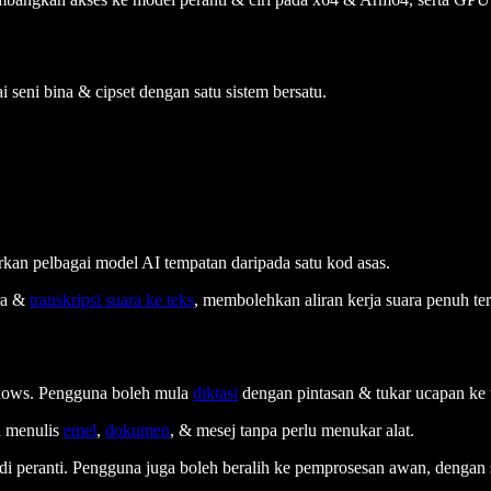
 seni bina & cipset dengan satu sistem bersatu.
 pelbagai model AI tempatan daripada satu kod asas.
ara &
transkripsi suara ke teks
, membolehkan aliran kerja suara penuh teru
ndows. Pengguna boleh mula
diktasi
dengan pintasan & tukar ucapan ke 
a menulis
emel
,
dokumen
, & mesej tanpa perlu menukar alat.
 di peranti. Pengguna juga boleh beralih ke pemprosesan awan, dengan s