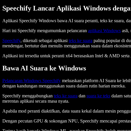
Speechify Lancar Aplikasi Windows denga
Aplikasi Speechify Windows bawa AI suara peranti, teks ke suara, da
Hari ini Speechify mengumumkan pelancaran
aplikasi Windows
asli
Speechify
, dikenali sebagai aplikasi
teks ke suara
paling popular di d
mendengar, bertutur dan menulis menggunakan suara dalam ekosistem
Aplikasi ini tersedia untuk peranti x64 berasaskan Intel & AMD ser
Bawa AI Suara ke Windows
Pelancaran Windows Speechify
meluaskan platform AI Suara ke lebi
dengan kandungan menggunakan suara dalam rutin harian mereka.
Speechify menggabungkan
teks ke suara
dan
suara ke teks
dalam satu
merentas aplikasi secara masa nyata.
Apabila mod peranti diaktifkan, data suara kekal dalam mesin penggu
Dengan pecutan GPU & sokongan NPU, Speechify mencapai prestasi
Terima kasih kepada Windows ML, pasukan Speechify boleh mengemba