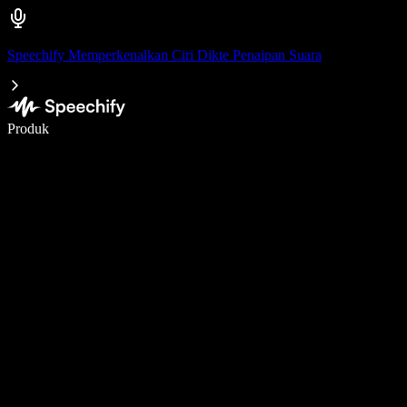
Speechify Memperkenalkan Ciri Dikte Penaipan Suara
Tulis 5× lebih pantas dengan menaip menggunakan suara
Produk
Ketahui Lebih Lanjut