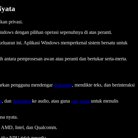
Nyata
kan privasi.
ows dengan pilihan operasi sepenuhnya di atas peranti.
eluaran ini. Aplikasi Windows memperkenal sistem bersatu untuk
 antara pemprosesan awan atau peranti dan bertukar serta-merta.
enarkan pengguna mendengar
dokumen
, mendikte teks, dan berinteraksi
b
, dan
dokumen
ke audio, atau guna
taip suara
untuk menulis
sa nyata.
C AMD, Intel, dan Qualcomm.
ika NPU tidak tersedia.